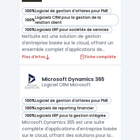
100%
Logiciel de gestion d'affaires pour PME
— voir NetSuite dans cette catégorie
Logiciels CRM pour la gestion de la
100%
— voir NetSuite dans cette catégorie
relation client
100%
Logiciels ERP pour sociétés de services
— voir NetSuite dans cette catégorie
NetSuite est une solution de gestion
d'entreprise basée sur le cloud, offrant un
ensemble complet d'applications de
gestion financière, de comptabilité, de
Plus d’infos
Fiche complète
facturation, de gestion des stocks, de
reporting financier et plus encore. La
solution NetSuite fournit une vue en temps
Microsoft Dynamics 365
réel de la performance ...
Logiciel CRM Microsoft
100%
Logiciel de gestion d'affaires pour PME
— voir Microsoft Dynamics 365 dans cette catégorie
100%
Logiciels de reporting financier
— voir Microsoft Dynamics 365 dans cette catégorie
100%
Logiciels ERP pour la gestion intégrée
— voir Microsoft Dynamics 365 dans cette catégorie
Microsoft Dynamics 365 est une suite
complète d'applications d'entreprise basée
sur le cloud, offrant des solutions pour la