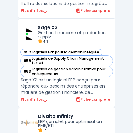
Il offre des solutions de gestion intégrée
couvrant les domaines financiers,
Plus d’infos
Fiche complète
commerciaux, de production et de
maintenance. Grâce à une interface
Sage X3
intuitive et des fonctionnalités avancées,
Gestion financière et production
ce logiciel permet de pilo ...
supply
4.1
95%
Logiciels ERP pour la gestion intégrée
— voir Sage X3 dans cette catégorie
Logiciels de Supply Chain Management
85%
— voir Sage X3 dans cette catégorie
(SCM)
Logiciels de gestion administrative pour
85%
— voir Sage X3 dans cette catégorie
entrepreneurs
Sage X3 est un logiciel ERP conçu pour
répondre aux besoins des entreprises en
matière de gestion financière, de
production et de chaîne
Plus d’infos
Fiche complète
d'approvisionnement. Cette solution
permet aux entreprises de centraliser et
Divalto Infinity
d'automatiser leurs processus, offrant ainsi
ERP complet pour optimisation
un gain de temps et une meilleure prise d ...
PME/ETI
4