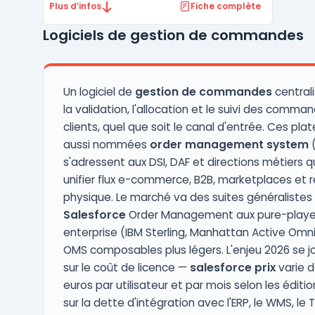
gestion des relations avec les clients (CRM),
Plus d’infos
Fiche complète
la gestion des ventes, du service client, du
Logiciels de gestion de commandes
marketing, des opérations, de la finance et
des ressources humaines.Avec Microsoft Dy
...
Un logiciel de
gestion de commandes
centrali
la validation, l'allocation et le suivi des comma
clients, quel que soit le canal d'entrée. Ces pla
aussi nommées
order management system
(
s'adressent aux DSI, DAF et directions métiers q
unifier flux e-commerce, B2B, marketplaces et 
physique. Le marché va des suites généralist
Salesforce
Order Management aux pure-playe
enterprise (IBM Sterling, Manhattan Active Omni
OMS composables plus légers. L'enjeu 2026 se 
sur le coût de licence —
salesforce prix
varie d
euros par utilisateur et par mois selon les éditi
sur la dette d'intégration avec l'ERP, le WMS, le 