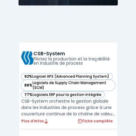
CSB-System
Pilotez la production et la traçabilité
en industrie de process
92%
Logiciel APS (Advanced Planning System)
— voir CSB-System dans cette catégorie
Logiciels de Supply Chain Management
88%
— voir CSB-System dans cette catégorie
(SCM)
77%
Logiciels ERP pour la gestion intégrée
— voir CSB-System dans cette catégorie
CSB-System orchestre la gestion globale
dans les industries de process grâce à une
couverture continue de la chaîne de valeur,
du producteur au consommateur. Ce
Plus d’infos
Fiche complète
logiciel ERP adressé aux secteurs comme
l’agroalimentaire, les boissons, la chimie, la