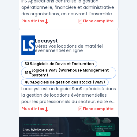
IFS Applications centralise la gestion
opérationnelle, financière et administrative
des organisations, en couvrant l’ensemble
du cycle métier via une plateforme unique.
Plus d’infos
Fiche complète
Les entreprises rencontrent souvent des
difficultés lors de l’alignement et du suivi
des processus de Service and Asset
Locasyst
Management, ...
Gérez vos locations de matériel
événementiel en ligne
53%
Logiciels de Devis et Facturation
— voir Locasyst dans cette catégorie
Logiciels WMS (Warehouse Management
51%
— voir Locasyst dans cette catégorie
System)
48%
Logiciels de gestion des stocks (WMS)
— voir Locasyst dans cette catégorie
Locasyst est un logiciel SaaS spécialisé dans
la gestion de locations événementielles
pour les professionnels du secteur, édité en
France et conçu pour les PME disposant de
Plus d’infos
Fiche complète
multi-dépôts ou ayant des besoins
avancés de suivi matériel. Il traite la
question de la centralisation du suivi des
stocks évé ...