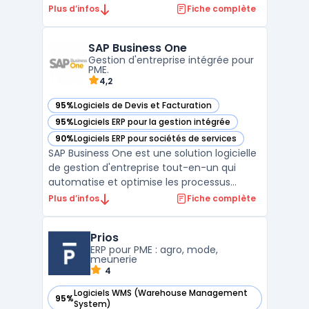
production, de la vente et des services. Il
Plus d’infos
Fiche complète
est destiné aux petites et moyennes
entreprises. La solution ERPNext offre une
SAP Business One
vue 360° sur l'ensemble des processus
Gestion d'entreprise intégrée pour
d'une entrepris ...
PME.
4,2
95%
Logiciels de Devis et Facturation
— voir SAP Business One dans cette catégorie
95%
Logiciels ERP pour la gestion intégrée
— voir SAP Business One dans cette catégorie
90%
Logiciels ERP pour sociétés de services
— voir SAP Business One dans cette catégorie
SAP Business One est une solution logicielle
de gestion d'entreprise tout-en-un qui
automatise et optimise les processus
métier clés, y compris la gestion des stocks,
Plus d’infos
Fiche complète
les achats, les ventes, les finances et la
supply chain. Cette solution aide les PME à
Prios
maximiser leur productivité, à améliorer leur
ERP pour PME : agro, mode,
...
meunerie
4
Logiciels WMS (Warehouse Management
95%
— voir Prios dans cette catégorie
System)