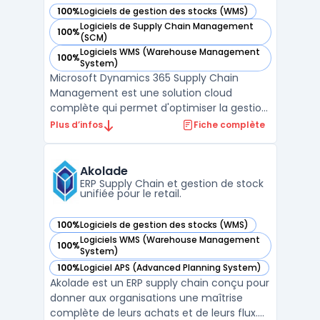
100%
Logiciels de gestion des stocks (WMS)
— voir Microsoft Dynamics 365 Supply Chain Management d
Logiciels de Supply Chain Management
100%
— voir Microsoft Dynamics 365 Supply Chain Management d
(SCM)
Logiciels WMS (Warehouse Management
100%
— voir Microsoft Dynamics 365 Supply Chain Management d
System)
Microsoft Dynamics 365 Supply Chain
Management est une solution cloud
complète qui permet d'optimiser la gestion
de la chaîne d'approvisionnement pour les
Plus d’infos
Fiche complète
entreprises de toutes tailles. En intégrant
des fonctionnalités avancées, elle aide à
améliorer la gestion des stocks, la
Akolade
planification des entre ...
ERP Supply Chain et gestion de stock
unifiée pour le retail.
100%
Logiciels de gestion des stocks (WMS)
— voir Akolade dans cette catégorie
Logiciels WMS (Warehouse Management
100%
— voir Akolade dans cette catégorie
System)
100%
Logiciel APS (Advanced Planning System)
— voir Akolade dans cette catégorie
Akolade est un ERP supply chain conçu pour
donner aux organisations une maîtrise
complète de leurs achats et de leurs flux.