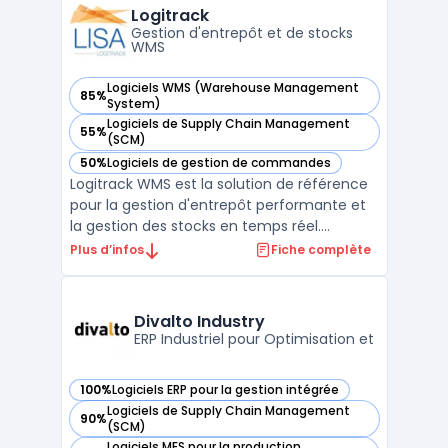
pharmacie, la cosmétique et le commerce
Logitrack
intègre nati ...
Gestion d'entrepôt et de stocks
WMS
Logiciels WMS (Warehouse Management
85%
— voir Logitrack dans cette catégorie
System)
Logiciels de Supply Chain Management
55%
— voir Logitrack dans cette catégorie
(SCM)
50%
Logiciels de gestion de commandes
— voir Logitrack dans cette catégorie
Logitrack WMS est la solution de référence
pour la gestion d'entrepôt performante et
la gestion des stocks en temps réel.
Développée depuis plus de 20 ans par
Plus d’infos
Fiche complète
l'éditeur français Lisa, basé à Limoges, cette
plateforme s'impose comme un
incontournable pour les entreprises
Divalto Industry
cherchant à optimiser leur su ...
ERP Industriel pour Optimisation et
100%
Logiciels ERP pour la gestion intégrée
— voir Divalto Industry dans cette catégorie
Logiciels de Supply Chain Management
90%
— voir Divalto Industry dans cette catégorie
(SCM)
Logiciels MES pour la production