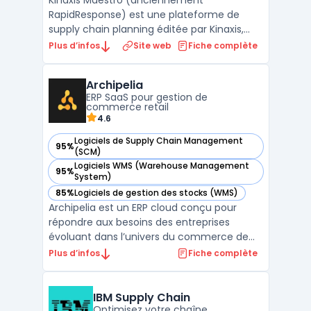
Kinaxis Maestro (anciennement
RapidResponse) est une plateforme de
supply chain planning éditée par Kinaxis,
société canadienne fondée en 1984 et
Plus d’infos
Site web
Fiche complète
cotée au TSX. La plateforme couvre la
planification de la demande, du
Archipelia
réapprovisionnement, de la production et
ERP SaaS pour gestion de
des capacités dans un environnement de
commerce retail
plan ...
4.6
Logiciels de Supply Chain Management
95%
— voir Archipelia dans cette catégorie
(SCM)
Logiciels WMS (Warehouse Management
95%
— voir Archipelia dans cette catégorie
System)
85%
Logiciels de gestion des stocks (WMS)
— voir Archipelia dans cette catégorie
Archipelia est un ERP cloud conçu pour
répondre aux besoins des entreprises
évoluant dans l’univers du commerce de
détail, avec une approche centrée sur la
Plus d’infos
Fiche complète
gestion omnicanale. Grâce à sa couverture
fonctionnelle, il permet d’unifier les
processus de vente, de stock, de logistique
IBM Supply Chain
et de relation clie ...
Optimisez votre chaîne