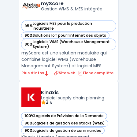
stocks et des pièces de rechange, ainsi
myScore
qu'une interfac ...
Gestion WMS & MES intégrée
Logiciels MES pour la production
95%
— voir myScore dans cette catégorie
industrielle
90%
Solutions IoT pour l'internet des objets
— voir myScore dans cette catégorie
Logiciels WMS (Warehouse Management
80%
— voir myScore dans cette catégorie
System)
myScore est une solution modulaire qui
combine logiciel WMS (Warehouse
Management System) et logiciel MES
(Manufacturing Execution System) sur une
Plus d’infos
Site web
Fiche complète
plateforme commune. Développé par
Atelog 2i, il couvre les opérations d'entrepôt
(réceptions, stockage, préparation de
Kinaxis
commandes, expéditions) et le pilo ...
Logiciel supply chain planning
4.6
100%
Logiciels de Prévision de la Demande
— voir Kinaxis dans cette catégorie
90%
Logiciels de gestion des stocks (WMS)
— voir Kinaxis dans cette catégorie
90%
Logiciels de gestion de commandes
— voir Kinaxis dans cette catégorie