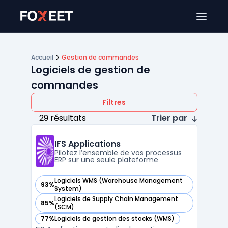
Ouver
Accueil
Gestion de commandes
Logiciels de gestion de
commandes
Filtres
29 résultats
Trier par
IFS Applications
Pilotez l’ensemble de vos processus
ERP sur une seule plateforme
Logiciels WMS (Warehouse Management
93%
— voir IFS Applications dans cette catégorie
System)
Logiciels de Supply Chain Management
85%
— voir IFS Applications dans cette catégorie
(SCM)
77%
Logiciels de gestion des stocks (WMS)
— voir IFS Applications dans cette catégorie