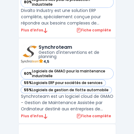
80%
— voir Divalto Industry dans cette catégorie
industrielle
Divalto Industry est une solution ERP
complète, spécialement conçue pour
répondre aux besoins complexes de
l'industrie. Elle intègre une gestion avancée
Plus d’infos
Fiche complète
de la planification de production,
permettant une optimisation stratégique
Synchroteam
et une surveillance efficace de la
Gestion d'interventions et de
production. Cette solution assure une ...
planning
4,5
Logiciels de GMAO pour la maintenance
60%
— voir Synchroteam dans cette catégorie
industrielle
55%
Logiciels ERP pour sociétés de services
— voir Synchroteam dans cette catégorie
55%
Logiciels de gestion de flotte automobile
— voir Synchroteam dans cette catégorie
Synchroteam est un logiciel cloud de GMAO
- Gestion de Maintenance Assistée par
Ordinateur destiné aux entreprises de
toutes tailles. Il offre des fonctionnalités
Plus d’infos
Fiche complète
avancées telles que la planification de la
maintenance préventive, la gestion des