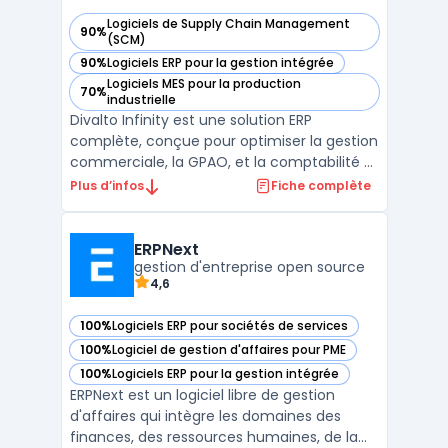
Logiciels de Supply Chain Management
90%
— voir Divalto Infinity dans cette catégorie
(SCM)
90%
Logiciels ERP pour la gestion intégrée
— voir Divalto Infinity dans cette catégorie
Logiciels MES pour la production
70%
— voir Divalto Infinity dans cette catégorie
industrielle
Divalto Infinity est une solution ERP
complète, conçue pour optimiser la gestion
commerciale, la GPAO, et la comptabilité et
finances des PME et ETI. Ce logiciel intègre
Plus d’infos
Fiche complète
des systèmes avancés de gestion des
stocks, permettant une optimisation de
l'inventaire et une précision accrue des
ERPNext
données de sto ...
gestion d'entreprise open source
4,6
100%
Logiciels ERP pour sociétés de services
— voir ERPNext dans cette catégorie
100%
Logiciel de gestion d'affaires pour PME
— voir ERPNext dans cette catégorie
100%
Logiciels ERP pour la gestion intégrée
— voir ERPNext dans cette catégorie
ERPNext est un logiciel libre de gestion
d'affaires qui intègre les domaines des
finances, des ressources humaines, de la