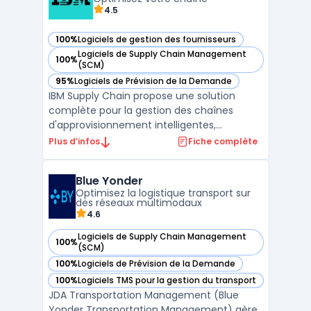
4.5
100%
Logiciels de gestion des fournisseurs
— voir IBM Supply Chain dans cette catégorie
Logiciels de Supply Chain Management
100%
— voir IBM Supply Chain dans cette catégorie
(SCM)
95%
Logiciels de Prévision de la Demande
— voir IBM Supply Chain dans cette catégorie
IBM Supply Chain propose une solution
complète pour la gestion des chaînes
d'approvisionnement intelligentes,
intégrant des technologies de pointe
Plus d’infos
Fiche complète
comme l'intelligence artificielle et le cloud.
La plateforme permet aux entreprises
Blue Yonder
d'optimiser leurs processus de supply chain
Optimisez la logistique transport sur
en offrant une automatisa ...
des réseaux multimodaux
4.6
Logiciels de Supply Chain Management
100%
— voir Blue Yonder dans cette catégorie
(SCM)
100%
Logiciels de Prévision de la Demande
— voir Blue Yonder dans cette catégorie
100%
Logiciels TMS pour la gestion du transport
— voir Blue Yonder dans cette catégorie
JDA Transportation Management (Blue
Yonder Transportation Management) gère