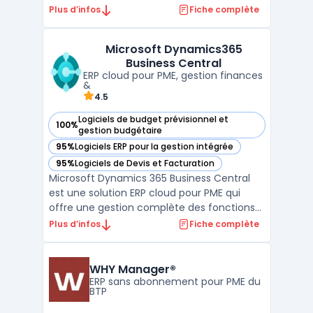
Plus qu’un outil de gestion, il structure les
Plus d’infos
Fiche complète
processus, fiabilise les données et offre une
vision en temps réel des engagements, des
Microsoft Dynamics365
stocks et de la performance. Adapté aux en
Business Central
...
ERP cloud pour PME, gestion finances
&
4.5
Logiciels de budget prévisionnel et
100%
— voir Microsoft Dynamics365 Business Central dans cette
gestion budgétaire
95%
Logiciels ERP pour la gestion intégrée
— voir Microsoft Dynamics365 Business Central dans cette
95%
Logiciels de Devis et Facturation
— voir Microsoft Dynamics365 Business Central dans cette
Microsoft Dynamics 365 Business Central
est une solution ERP cloud pour PME qui
offre une gestion complète des fonctions
essentielles d’une entreprise, telles que les
Plus d’infos
Fiche complète
finances, la gestion des stocks, les ventes
et les achats. Conçu pour les entreprises en
croissance, Business Central automatise les
WHY Manager®
...
ERP sans abonnement pour PME du
BTP