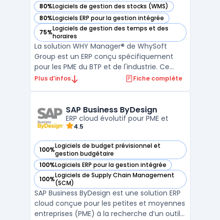
80%
Logiciels de gestion des stocks (WMS)
— voir WHY Manager® dans cette catégorie
80%
Logiciels ERP pour la gestion intégrée
— voir WHY Manager® dans cette catégorie
Logiciels de gestion des temps et des
75%
— voir WHY Manager® dans cette catégorie
horaires
La solution WHY Manager® de WhySoft
Group est un ERP conçu spécifiquement
pour les PME du BTP et de l'industrie. Ce
logiciel offre une approche complète pour
Plus d’infos
Fiche complète
la gestion d'entreprise, intégrant des
fonctionnalités telles que le devis, la
facturation, la gestion des stocks, ainsi que
SAP Business ByDesign
les achats. Grâce ...
ERP cloud évolutif pour PME et
4.5
Logiciels de budget prévisionnel et
100%
— voir SAP Business ByDesign dans cette catégorie
gestion budgétaire
100%
Logiciels ERP pour la gestion intégrée
— voir SAP Business ByDesign dans cette catégorie
Logiciels de Supply Chain Management
100%
— voir SAP Business ByDesign dans cette catégorie
(SCM)
SAP Business ByDesign est une solution ERP
cloud conçue pour les petites et moyennes
entreprises (PME) à la recherche d’un outil