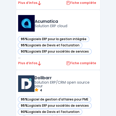
intégré et évolutif pour gérer l’ensemble de
Plus d’infos
Fiche complète
leurs opérations métiers. Grâce à une
architecture modulaire, cette plateforme
permet de centraliser des processus clés
Acumatica
tels q ...
Solution ERP cloud
95%
Logiciels ERP pour la gestion intégrée
— voir Acumatica dans cette catégorie
95%
Logiciels de Devis et Facturation
— voir Acumatica dans cette catégorie
90%
Logiciels ERP pour sociétés de services
— voir Acumatica dans cette catégorie
...
Plus d’infos
Fiche complète
Dolibarr
Solution ERP/CRM open source
pour
4
95%
Logiciel de gestion d'affaires pour PME
— voir Dolibarr dans cette catégorie
95%
Logiciels ERP pour sociétés de services
— voir Dolibarr dans cette catégorie
90%
Logiciels de Devis et Facturation
— voir Dolibarr dans cette catégorie