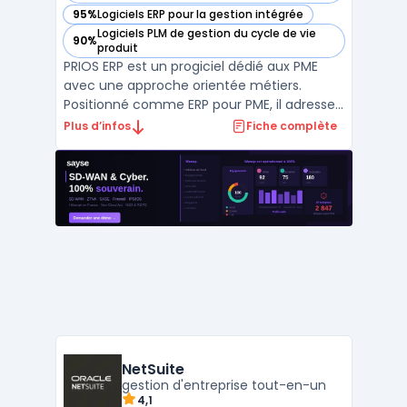
95%
Logiciels ERP pour la gestion intégrée
— voir Prios dans cette catégorie
Logiciels PLM de gestion du cycle de vie
90%
— voir Prios dans cette catégorie
produit
PRIOS ERP est un progiciel dédié aux PME
avec une approche orientée métiers.
Positionné comme ERP pour PME, il adresse
les processus clés en production,
Plus d’infos
Fiche complète
distribution et fonctions transverses. Le
logiciel ERP PME se décline par filières (agro,
mode/retail, meunerie) et par domaines
(finance, RH/paie) ...
NetSuite
gestion d'entreprise tout-en-un
4,1