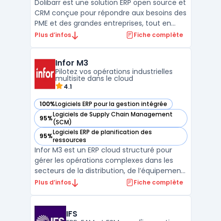
Dolibarr est une solution ERP open source et
CRM conçue pour répondre aux besoins des
PME et des grandes entreprises, tout en
étant également adaptée aux
Plus d’infos
Fiche complète
indépendants et aux associations. En tant
qu'outil de gestion d'entreprise en ligne,
Infor M3
Dolibarr offre une plateforme complète et
Pilotez vos opérations industrielles
modulable, permett ...
multisite dans le cloud
4.1
100%
Logiciels ERP pour la gestion intégrée
— voir Infor M3 dans cette catégorie
Logiciels de Supply Chain Management
95%
— voir Infor M3 dans cette catégorie
(SCM)
Logiciels ERP de planification des
95%
— voir Infor M3 dans cette catégorie
ressources
Infor M3 est un ERP cloud structuré pour
gérer les opérations complexes dans les
secteurs de la distribution, de l’équipement,
de la mode, de l’agroalimentaire, de la
Plus d’infos
Fiche complète
chimie et de la production industrielle.
Cette solution traite les environnements
multi-sites, multi-entreprises et multi-
IFS