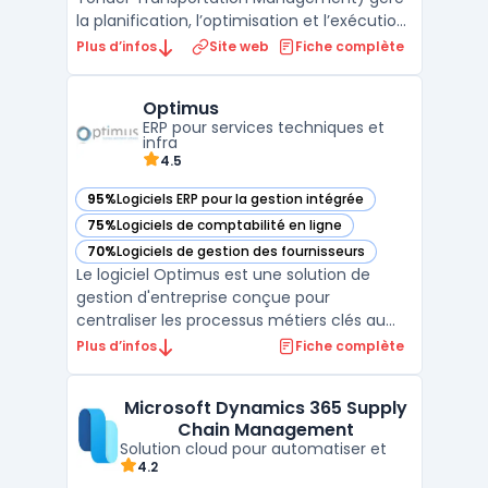
la planification, l’optimisation et l’exécution
des transports dans des réseaux mondiaux
Plus d’infos
Site web
Fiche complète
multimodaux. Les directions logistiques de
grandes entreprises rencontrent souvent
Optimus
des contraintes de coûts, de disponibilité de
ERP pour services techniques et
capacit ...
infra
4.5
95%
Logiciels ERP pour la gestion intégrée
— voir Optimus dans cette catégorie
75%
Logiciels de comptabilité en ligne
— voir Optimus dans cette catégorie
70%
Logiciels de gestion des fournisseurs
— voir Optimus dans cette catégorie
Le logiciel Optimus est une solution de
gestion d'entreprise conçue pour
centraliser les processus métiers clés au
sein d’une plateforme unique. Accessible
Plus d’infos
Fiche complète
en mode ERP cloud, il permet une gestion
fluide et continue des opérations grâce à
Microsoft Dynamics 365 Supply
son interface intuitive et ses modules
Chain Management
interconnectés. Cette ...
Solution cloud pour automatiser et
4.2