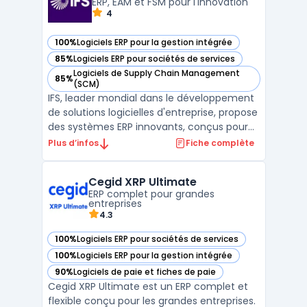
devises, to ...
ERP, EAM et FSM pour l'innovation
4
100%
Logiciels ERP pour la gestion intégrée
— voir IFS dans cette catégorie
85%
Logiciels ERP pour sociétés de services
— voir IFS dans cette catégorie
Logiciels de Supply Chain Management
85%
— voir IFS dans cette catégorie
(SCM)
IFS, leader mondial dans le développement
de solutions logicielles d'entreprise, propose
des systèmes ERP innovants, conçus pour
intégrer et automatiser efficacement les
Plus d’infos
Fiche complète
processus d'affaires. Ces solutions ERP,
adaptées aux PME comme aux grandes
Cegid XRP Ultimate
entreprises, se distinguent par leur capacité
ERP complet pour grandes
à fusion ...
entreprises
4.3
100%
Logiciels ERP pour sociétés de services
— voir Cegid XRP Ultimate dans cette catégorie
100%
Logiciels ERP pour la gestion intégrée
— voir Cegid XRP Ultimate dans cette catégorie
90%
Logiciels de paie et fiches de paie
— voir Cegid XRP Ultimate dans cette catégorie
Cegid XRP Ultimate est un ERP complet et
flexible conçu pour les grandes entreprises.