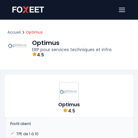
Ouver
Accueil
Optimus
Optimus
ERP pour services techniques et infra
4.5
Optimus
4.5
Profil client
Oui
TPE de 1 à 10