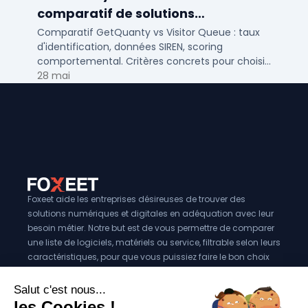
comparatif de solutions
d'identification visiteurs B2B
Comparatif GetQuanty vs Visitor Queue : taux
d'identification, données SIREN, scoring
comportemental. Critères concrets pour choisir
votre solution de lead generation B2B en PME et
28 mai
ETI.
Foxeet aide les entreprises désireuses de trouver des
solutions numériques et digitales en adéquation avec leur
besoin métier. Notre but est de vous permettre de comparer
une liste de logiciels, matériels ou service, filtrable selon leurs
caractéristiques, pour que vous puissiez faire le bon choix
pour votre entreprise.
Vous êtes éditeur?