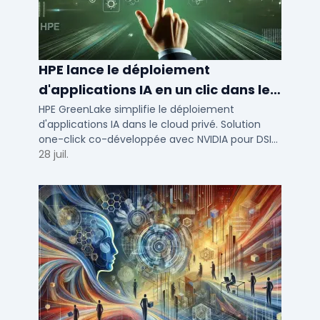
HPE lance le déploiement
d'applications IA en un clic dans le
cloud privé
HPE GreenLake simplifie le déploiement
d'applications IA dans le cloud privé. Solution
one-click co-développée avec NVIDIA pour DSI
de PME et ETI : performance et conformité.
28 juil.