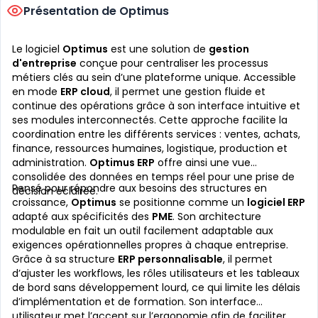
Présentation de Optimus
Le logiciel
Optimus
est une solution de
gestion
d'entreprise
conçue pour centraliser les processus
métiers clés au sein d’une plateforme unique. Accessible
en mode
ERP cloud
, il permet une gestion fluide et
continue des opérations grâce à son interface intuitive et
ses modules interconnectés. Cette approche facilite la
coordination entre les différents services : ventes, achats,
finance, ressources humaines, logistique, production et
administration.
Optimus ERP
offre ainsi une vue
consolidée des données en temps réel pour une prise de
Pensé pour répondre aux besoins des structures en
décision éclairée.
croissance,
Optimus
se positionne comme un
logiciel ERP
adapté aux spécificités des
PME
. Son architecture
modulable en fait un outil facilement adaptable aux
exigences opérationnelles propres à chaque entreprise.
Grâce à sa structure
ERP personnalisable
, il permet
d’ajuster les workflows, les rôles utilisateurs et les tableaux
de bord sans développement lourd, ce qui limite les délais
d’implémentation et de formation. Son interface
utilisateur met l’accent sur l’ergonomie afin de faciliter