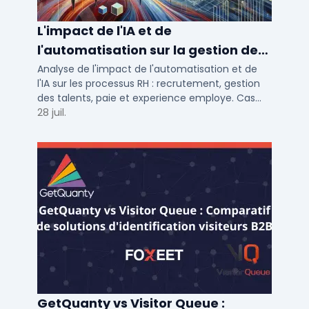
L'impact de l'IA et de
l'automatisation sur la gestion des
talents RH
Analyse de l'impact de l'automatisation et de
l'IA sur les processus RH : recrutement, gestion
des talents, paie et experience employe. Cas
concrets pour TPE, PME et ETI en 2026.
28 juil.
GetQuanty vs Visitor Queue :