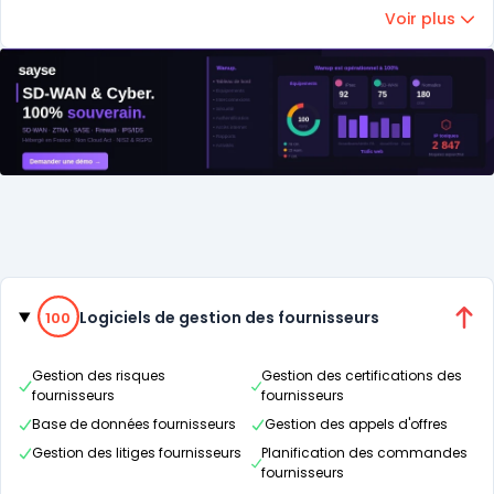
réduction des coûts
et d'une meilleure satisfaction client
Voir plus
grâce à une logistique plus efficace et une
visibilité
accrue
.
Catégories
100% de compatibilité
Logiciels de gestion des fournisseurs
100
Gestion des risques
Gestion des certifications des
fournisseurs
fournisseurs
Base de données fournisseurs
Gestion des appels d'offres
Gestion des litiges fournisseurs
Planification des commandes
fournisseurs