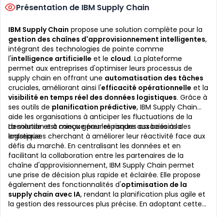
Présentation de IBM Supply Chain
IBM Supply Chain
propose une solution complète pour la
gestion des chaînes d'approvisionnement intelligentes
,
intégrant des technologies de pointe comme
l'
intelligence artificielle
et le
cloud
. La plateforme
permet aux entreprises d'optimiser leurs processus de
supply chain en offrant une
automatisation des tâches
cruciales, améliorant ainsi l'
efficacité opérationnelle
et la
visibilité en temps réel des données logistiques
. Grâce à
ses outils de
planification prédictive
, IBM Supply Chain
aide les organisations à anticiper les fluctuations de la
demande et à mieux gérer les risques associés à la
La solution est conçue pour répondre aux besoins des
logistique.
entreprises cherchant à améliorer leur réactivité face aux
défis du marché. En centralisant les données et en
facilitant la collaboration entre les partenaires de la
chaîne d'approvisionnement, IBM Supply Chain permet
une prise de décision plus rapide et éclairée. Elle propose
également des fonctionnalités d'
optimisation de la
supply chain avec IA
, rendant la planification plus agile et
la gestion des ressources plus précise. En adoptant cette
solution, les entreprises peuvent bénéficier d'une