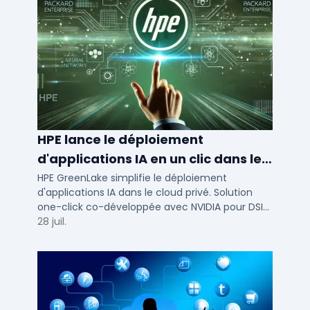
HPE lance le déploiement
d'applications IA en un clic dans le
cloud privé
HPE GreenLake simplifie le déploiement
d'applications IA dans le cloud privé. Solution
one-click co-développée avec NVIDIA pour DSI
de PME et ETI : performance et conformité.
28 juil.