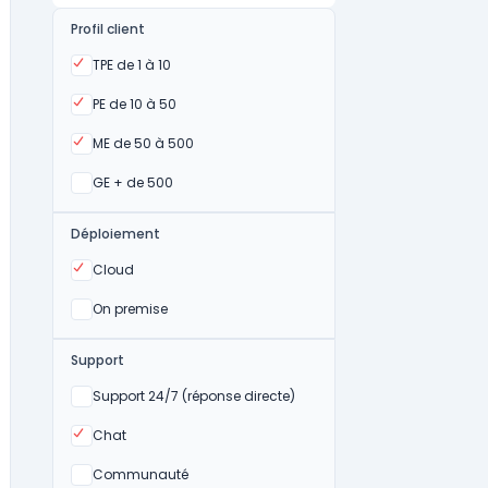
Profil client
Oui
TPE de 1 à 10
Oui
PE de 10 à 50
Oui
ME de 50 à 500
Oui
GE + de 500
Déploiement
Oui
Cloud
Oui
On premise
Support
Non
Support 24/7 (réponse directe)
Oui
Chat
Non
Communauté