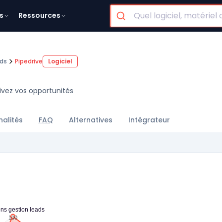
s
Ressources
ads
Pipedrive
Logiciel
uivez vos opportunités
nalités
FAQ
Alternatives
Intégrateur
ons gestion leads
100