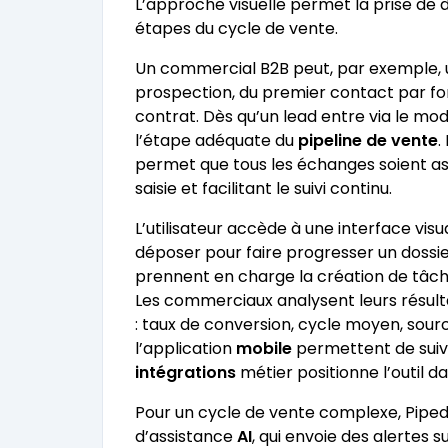
L’approche visuelle permet la prise de dé
étapes du cycle de vente.
Un commercial B2B peut, par exemple, ut
prospection, du premier contact par fo
contrat. Dès qu’un lead entre via le mo
l’étape adéquate du
pipeline de vente
.
permet que tous les échanges soient as
saisie et facilitant le suivi continu.
L’utilisateur accède à une interface visu
déposer pour faire progresser un dossi
prennent en charge la création de tâch
Les commerciaux analysent leurs résult
: taux de conversion, cycle moyen, sour
l’application
mobile
permettent de suivr
intégrations
métier positionne l’outil d
Pour un cycle de vente complexe, Pipedri
d’assistance
AI
, qui envoie des alertes s