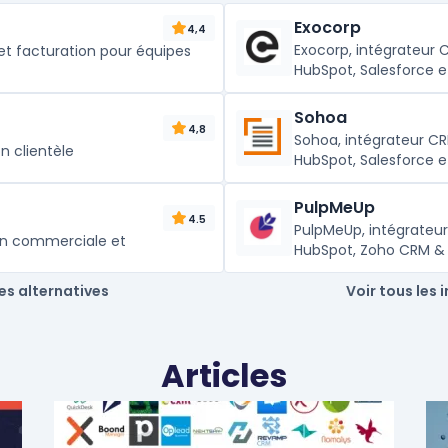
Exocorp
4,4
Exocorp, intégrateur C
et facturation pour équipes
HubSpot, Salesforce 
Sohoa
4,8
Sohoa, intégrateur CR
on clientèle
HubSpot, Salesforce 
PulpMeUp
4.5
PulpMeUp, intégrateur
on commerciale et
HubSpot, Zoho CRM & 
les alternatives
Voir tous les 
Articles