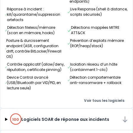
endpoints)
Réponse à incident :
Live Response (shell à distance,
kill/quarantaine/suppression
scripts sécurisés)
artefacts
Détection fileless/mémoire
Détections mappées MITRE
(scan en mémoire, hooks)
ATT&CK
Posture & durcissement
Prévention d’exploits mémoire
endpoint (ASR, configuration
(ROP/heap/stack)
drift, contrôle BitLocker/Firewall
OS)
Contrôle applicatif (allow/deny,
Isolation réseau d’un hôte
réputation, certificate pinning)
(containment 1-clic)
Device Control avancé
Détection comportementale
(USB/Bluetooth par VID/PID, en
anti-ransomware + rollback
lecture seule)
Voir tous les logiciels
100% de compatibilité
Logiciels SOAR de réponse aux incidents
100