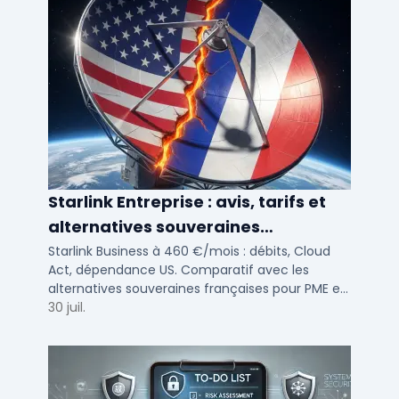
Starlink Entreprise : avis, tarifs et
alternatives souveraines
françaises 2026
Starlink Business à 460 €/mois : débits, Cloud
Act, dépendance US. Comparatif avec les
alternatives souveraines françaises pour PME et
ETI multi-sites. Avis terrain et critères de choix
30 juil.
DSI.