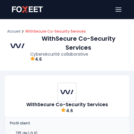
Ouver
Accueil
WithSecure Co-Security Services
WithSecure Co-Security
Services
Cybersécurité collaborative
4.6
WithSecure Co-Security Services
4.6
Profil client
Oui
TPE de 1 à 10