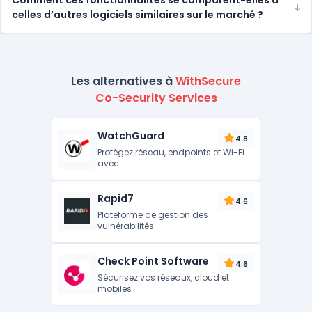
Comment ces fonctionnalités se comparent-elles à
celles d’autres logiciels similaires sur le marché ?
Les alternatives à
WithSecure
Co-Security Services
WatchGuard
4.8
Protégez réseau, endpoints et Wi-Fi
avec
Rapid7
4.6
Plateforme de gestion des
vulnérabilités
Check Point Software
4.6
Sécurisez vos réseaux, cloud et
mobiles