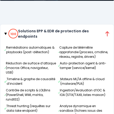
Catégories
100% de compatibilité
Solutions EPP & EDR de protection des
100
endpoints
Remédiations automatiques &
Capture de télémétrie
playbooks (post-détection)
approfondie (process, cmdline,
réseau, registre, drivers)
Réduction de surface d’attaque
Auto-protection agent & anti-
(macros Office, navigateur,
tamper (service/kernel)
USB)
Timeline & graphe de causalité
Moteurs ML/IA offline & cloud
d’incident
(malware/PUA)
Contrôle de scripts & LOLBins
Ingestion/évaluation d’IOC &
(PowerShell, WMI, mshta,
IOA (STIX/TAXII, listes maison)
rundll32)
Threat hunting (requêtes sur
Analyse dynamique en
data lake endpoint)
sandbox (fichiers issus des