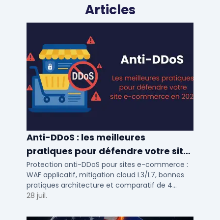
Articles
Anti-DDoS : les meilleures
pratiques pour défendre votre site
e-commerce en 2025
Protection anti-DDoS pour sites e-commerce :
WAF applicatif, mitigation cloud L3/L7, bonnes
pratiques architecture et comparatif de 4
solutions testees par des DSI en 2025.
28 juil.