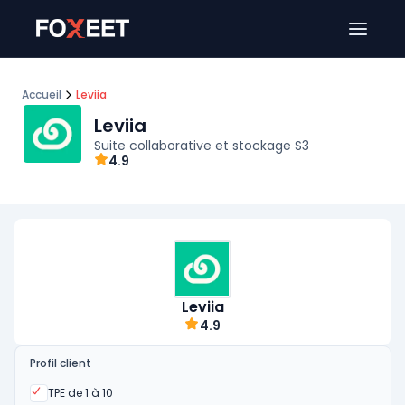
Ouver
Accueil
Leviia
Leviia
Suite collaborative et stockage S3
4.9
Leviia
4.9
Profil client
Oui
TPE de 1 à 10