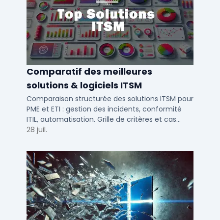
Comparatif des meilleures
solutions & logiciels ITSM
Comparaison structurée des solutions ITSM pour
PME et ETI : gestion des incidents, conformité
ITIL, automatisation. Grille de critères et cas
d'usage par taille d'entreprise.
28 juil.