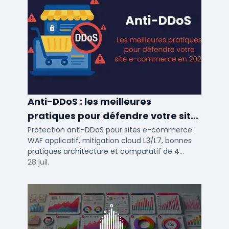
Anti-DDoS : les meilleures
pratiques pour défendre votre site
e-commerce en 2025
Protection anti-DDoS pour sites e-commerce :
WAF applicatif, mitigation cloud L3/L7, bonnes
pratiques architecture et comparatif de 4
solutions testees par des DSI en 2025.
28 juil.