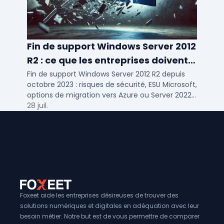
Fin de support Windows Server 2012
R2 : ce que les entreprises doivent
savoir
Fin de support Windows Server 2012 R2 depuis
octobre 2023 : risques de sécurité, ESU Microsoft,
options de migration vers Azure ou Server 2022
pour TPE, PME et ETI.
28 juil.
Foxeet aide les entreprises désireuses de trouver des
solutions numériques et digitales en adéquation avec leur
besoin métier. Notre but est de vous permettre de comparer