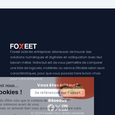
Foxeet aide les entreprises désireuses de trouver des
solutions numériques et digitales en adéquation avec leur
besoin métier. Notre but est de vous permettre de comparer
une liste de logiciels, matériels ou service, filtrable selon leurs
caractéristiques, pour que vous puissiez faire le bon choix
pour votre entreprise.
Vous êtes éditeur?
Se référencer sur Foxeet
Réseaux
© 2024 Foxeet, tous droits reservés
LinkedIn
Facebook
Twitter X