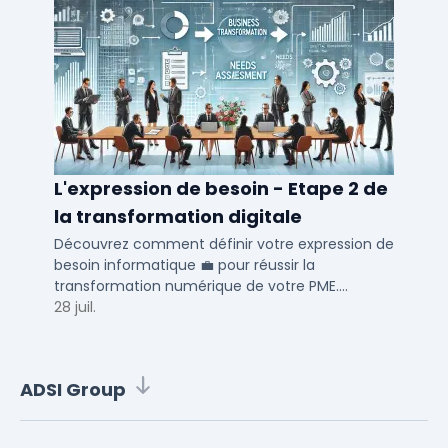
L'expression de besoin - Etape 2 de
la transformation digitale
Découvrez comment définir votre expression de
besoin informatique 💼 pour réussir la
transformation numérique de votre PME.
Optimisez vos processus métiers et RH avec nos
28 juil.
conseils.
ADSI Group