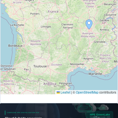
Leaflet
|
©
OpenStreetMap
contributors