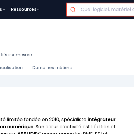
s
Ressources
atifs sur mesure
ocalisation
Domaines métiers
té limitée fondée en 2010, spécialiste
intégrateur
ion numérique
. Son cœur d’activité est l’édition et
 mesure.
APPLIDEV'
accompagne les PME, ETI et