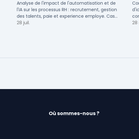
talents RH
d'
Analyse de l'impact de l'automatisation et de
Co
l'IA sur les processus RH : recrutement, gestion
d'i
des talents, paie et experience employe. Cas
com
concrets pour TPE, PME et ETI en 2026.
28 juil.
vot
28
ETI.
Où sommes-nous ?