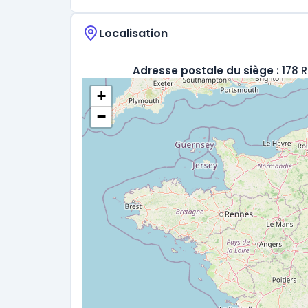
Localisation
Adresse postale du siège :
178 
+
−