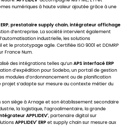
èmes numériques à haute valeur ajoutée grâce à une
 ERP
,
prestataire supply chain
,
intégrateur affichage
tion d’entreprise. La société intervient également
utomatisation industrielle, les solutions
nseil et le prototypage agile. Certifiée ISO 9001 et DDMRP
eur France Num.
lisé des intégrations telles qu’un
APS interfacé ERP
ation d’expédition pour Sodebo, un portail de gestion
 des modules d’ordonnancement ou de planification
que projet s’adapte sur mesure au contexte métier du
is son siège à Arnage et son établissement secondaire
dustrie, la logistique, l’agroalimentaire, la grande
Intégrateur APPLIDEV'
, partenaire digital sur
lutions
APPLIDEV' ERP
et supply chain sur mesure aux