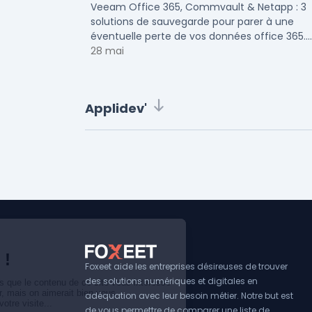
Netapp
Veeam Office 365, Commvault & Netapp : 3
solutions de sauvegarde pour parer à une
éventuelle perte de vos données office 365.
Voici notre ...
28 mai
Applidev'
Foxeet aide les entreprises désireuses de trouver
des solutions numériques et digitales en
adéquation avec leur besoin métier. Notre but est
de vous permettre de comparer une liste de