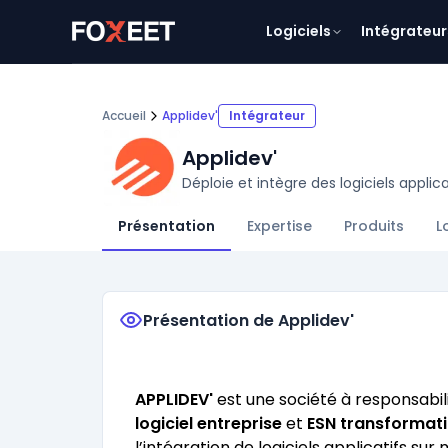
Logiciels
Intégrateur
Accueil
Applidev'
Intégrateur
Applidev'
Déploie et intègre des logiciels applic
Présentation
Expertise
Produits
L
Présentation de Applidev'
APPLIDEV'
est une société à responsabili
logiciel entreprise
et
ESN transformat
l’intégration de logiciels applicatifs sur