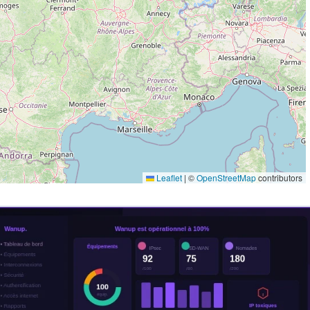
Leaflet
|
©
OpenStreetMap
contributors