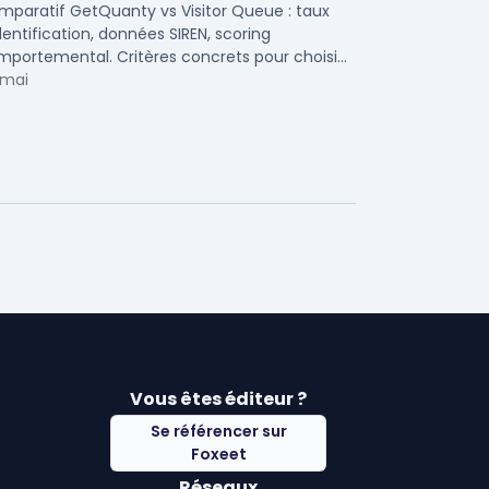
identification visiteurs B2B
mparatif GetQuanty vs Visitor Queue : taux
dentification, données SIREN, scoring
portemental. Critères concrets pour choisir
re solution de lead generation B2B en PME et
 mai
Vous êtes éditeur ?
Se référencer sur
Foxeet
Réseaux