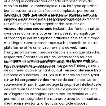
que chaque collaborateur accède aux ressources de
manière fluide. La technologie e-CDN intégrée optimise la
bande passante sur les réseaux complexes, permettant
Ce
logiciel webinar
se distingue par une approche
une
diffusion vidéo sécurisée
sans impact sur les outils
centrée sur l'interactivité et l'engagement des audiences.
de production critiques du système d'information.
Les décideurs peuvent organiser des sessions de
visioconférence souveraine
incluant des fonctionnalités
avancées comme le vote en temps réel, le chapitrage
automatique par intelligence artificielle et le sous-titrage
multilingue. Contrairement aux outils généralistes, cette
plateforme offre un environnement de
webinaire
français
totalement personnalisable en marque blanche,
respectant l'identité visuelle de l'organisation tout en
La dimension stratégique de cette
plateforme web tv
assurant une expérience utilisateur premium sur tous les
repose sur son engagement en faveur de l'hébergement
types de terminaux mobiles ou fixes.
de données localisé. En tant qu'
outil visioconférence b2b
,
il répond aux normes RGPD les plus strictes en s'appuyant
sur un
hébergement vidéo france
de confiance. Cette
souveraineté numérique protège la propriété intellectuelle
des entreprises contre les risques d'espionnage industriel
ou d'ingérence étrangère. L'architecture hybride ou SaaS
permet une intégration transparente avec les annuaires
d'entreprise existants, offrant un contrôle d'accès