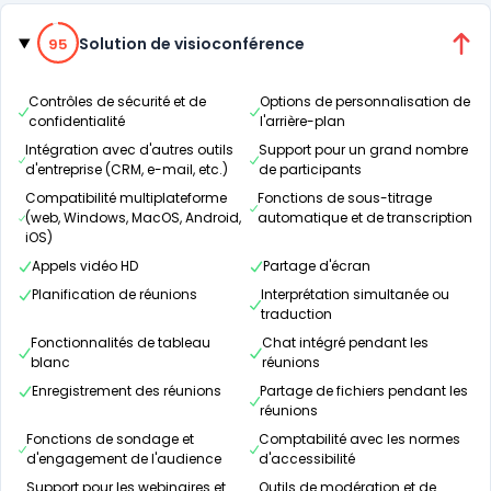
Catégories
95% de compatibilité
Solution de visioconférence
95
Contrôles de sécurité et de
Options de personnalisation de
confidentialité
l'arrière-plan
Intégration avec d'autres outils
Support pour un grand nombre
d'entreprise (CRM, e-mail, etc.)
de participants
Compatibilité multiplateforme
Fonctions de sous-titrage
(web, Windows, MacOS, Android,
automatique et de transcription
iOS)
Appels vidéo HD
Partage d'écran
Planification de réunions
Interprétation simultanée ou
traduction
Fonctionnalités de tableau
Chat intégré pendant les
blanc
réunions
Enregistrement des réunions
Partage de fichiers pendant les
réunions
Fonctions de sondage et
Comptabilité avec les normes
d'engagement de l'audience
d'accessibilité
Support pour les webinaires et
Outils de modération et de