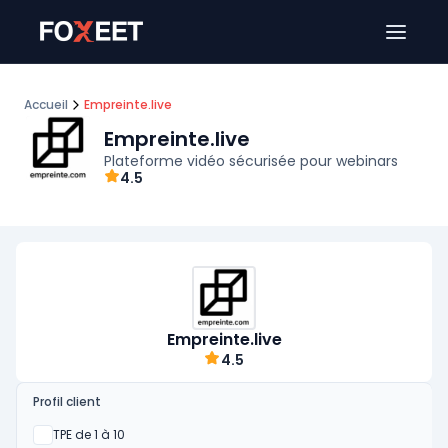
Ouver
Accueil
Empreinte.live
Empreinte.live
Plateforme vidéo sécurisée pour webinars
4.5
Empreinte.live
4.5
Profil client
Oui
TPE de 1 à 10