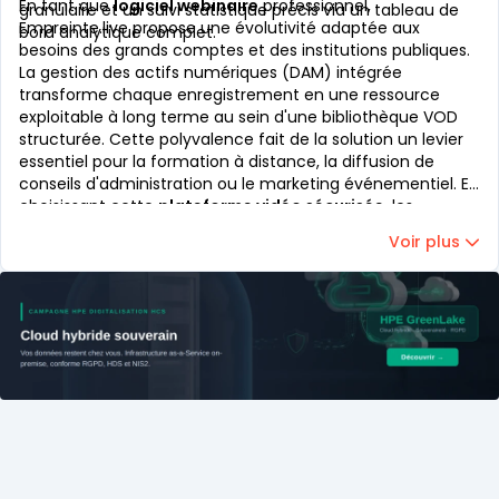
En tant que
logiciel webinaire
professionnel,
granulaire et un suivi statistique précis via un tableau de
Empreinte.live propose une évolutivité adaptée aux
bord analytique complet.
besoins des grands comptes et des institutions publiques.
La gestion des actifs numériques (DAM) intégrée
transforme chaque enregistrement en une ressource
exploitable à long terme au sein d'une bibliothèque VOD
structurée. Cette polyvalence fait de la solution un levier
essentiel pour la formation à distance, la diffusion de
conseils d'administration ou le marketing événementiel. En
choisissant cette
plateforme vidéo sécurisée
, les
organisations s'assurent une continuité de service
Voir plus
irréprochable et un support technique de proximité assuré
par des experts métiers.