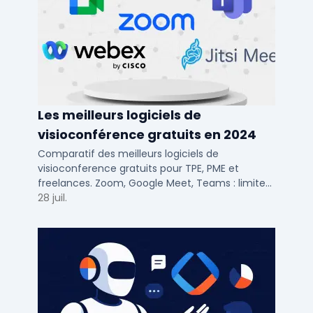
Les meilleurs logiciels de
visioconférence gratuits en 2024
Comparatif des meilleurs logiciels de
visioconference gratuits pour TPE, PME et
freelances. Zoom, Google Meet, Teams : limites,
participants, fonctions cles pour bien choisir.
28 juil.