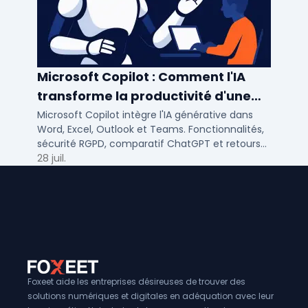
Microsoft Copilot : Comment l'IA
transforme la productivité d'une
PME/ETI ?
Microsoft Copilot intègre l'IA générative dans
Word, Excel, Outlook et Teams. Fonctionnalités,
sécurité RGPD, comparatif ChatGPT et retours
concrets pour PME et ETI françaises.
28 juil.
Foxeet aide les entreprises désireuses de trouver des
solutions numériques et digitales en adéquation avec leur