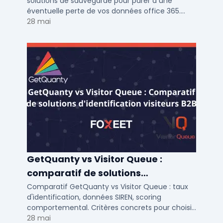
solutions de sauvegarde pour parer à une
éventuelle perte de vos données office 365.
Voici notre ...
28 mai
GetQuanty vs Visitor Queue :
comparatif de solutions
d'identification visiteurs B2B
Comparatif GetQuanty vs Visitor Queue : taux
d'identification, données SIREN, scoring
comportemental. Critères concrets pour choisir
votre solution de lead generation B2B en PME et
28 mai