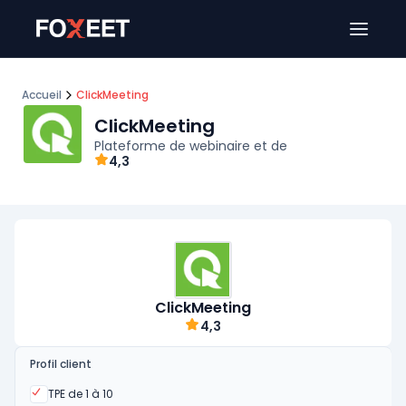
Ouver
Accueil
ClickMeeting
ClickMeeting
Plateforme de webinaire et de
4,3
ClickMeeting
4,3
Profil client
Oui
TPE de 1 à 10