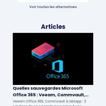
Voir toutes les alternatives
Articles
Quelles sauvegardes Microsoft
Office 365 : Veeam, Commvault,
Netapp
Veeam Office 365, Commvault & Netapp : 3