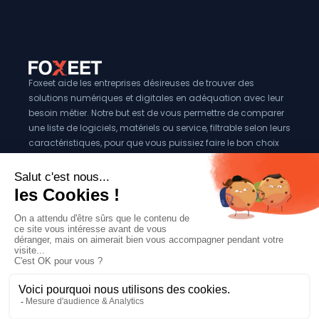
Foxeet aide les entreprises désireuses de trouver des
solutions numériques et digitales en adéquation avec leur
besoin métier. Notre but est de vous permettre de comparer
une liste de logiciels, matériels ou service, filtrable selon leurs
caractéristiques, pour que vous puissiez faire le bon choix
pour votre entreprise.
Vous êtes éditeur?
Se référencer sur Foxeet
Réseaux
© 2024 Foxeet, tous droits reservés
LinkedIn
Facebook
Twitter X
Mentions légales
|
Conditions générales d’utilisation