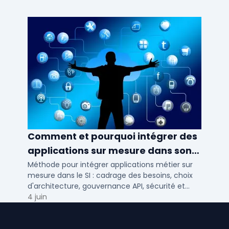
ETI.
Comment et pourquoi intégrer des
applications sur mesure dans son
SI ?
Méthode pour intégrer applications métier sur
mesure dans le SI : cadrage des besoins, choix
d'architecture, gouvernance API, sécurité et
conduite du changement.
4 juin