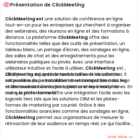
Présentation de ClickMeeting
ClickMeeting est
une solution de conférence en ligne
tout-en-un pour les entreprises qui cherchent à organiser
des webinaires, des réunions en ligne et des formations à
distance. La plateforme
ClickMeeting
offre des
fonctionnalités telles que des outils de présentation, un
tableau blanc, un partage d'écran, des sondages en ligne,
des salles de chat et des enregistrements pour les
webinaires publiques ou privés. Avec une interface
utilisateur intuitive et facile à utiliser,
ClickMeeting
est
idéal pour les équipes de toutes tailles et les industries. Il
ClickMeeting est entièrement basé sur le cloud et ne
est possible de personnaliser les webinaires avec des logo
nécessite aucune installation. Il est compatible avec les
et des couleurs d'entreprise, pour une expérience de
ordinateurs de bureau, les tablettes et les smartphones. En
marque professionnelle.
outre, la plate-forme offre une intégration facile avec les
logiciels tiers tels que les solutions CRM et les plates-
formes de marketing par courriel. Grâce à des
fonctionnalités avancées comme des sondages en ligne,
ClickMeeting
permet aux organisateurs de mesurer la
rétroaction de leur audience en temps réel, ce qui facilite
la prise de décision au niveau de leur entreprise. Avec
ClickMeeting
, les organisations peuvent facilement
Voir plus