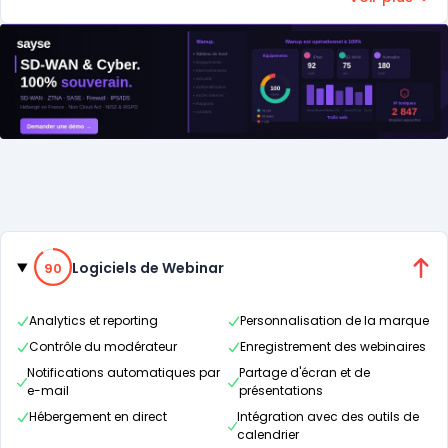
interagir avec leur public, améliorer leurs communications
et leur marketing, et atteindre leurs objectifs
commerciaux.
Catégories
90% de compatibilité
Logiciels de Webinar
90
Analytics et reporting
Personnalisation de la marque
Contrôle du modérateur
Enregistrement des webinaires
Notifications automatiques par
Partage d'écran et de
e-mail
présentations
Hébergement en direct
Intégration avec des outils de
calendrier