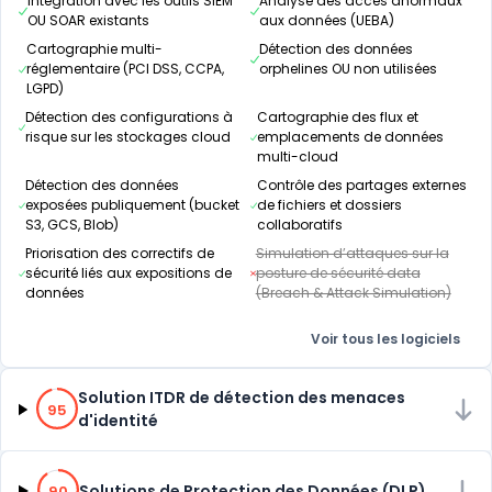
Intégration avec les outils SIEM
Analyse des accès anormaux
OU SOAR existants
aux données (UEBA)
Cartographie multi-
Détection des données
réglementaire (PCI DSS, CCPA,
orphelines OU non utilisées
LGPD)
Détection des configurations à
Cartographie des flux et
risque sur les stockages cloud
emplacements de données
multi-cloud
Détection des données
Contrôle des partages externes
exposées publiquement (bucket
de fichiers et dossiers
S3, GCS, Blob)
collaboratifs
Priorisation des correctifs de
Simulation d’attaques sur la
sécurité liés aux expositions de
posture de sécurité data
données
(Breach & Attack Simulation)
Voir tous les logiciels
95% de compatibilité
Solution ITDR de détection des menaces
95
d'identité
90% de compatibilité
Solutions de Protection des Données (DLP)
90