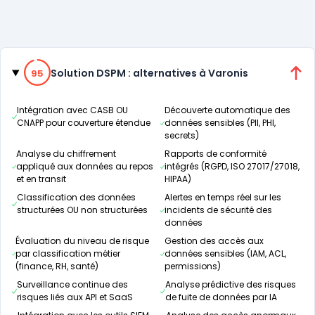
Catégories
95% de compatibilité
Solution DSPM : alternatives à Varonis
95
Intégration avec CASB OU
Découverte automatique des
CNAPP pour couverture étendue
données sensibles (PII, PHI,
secrets)
Analyse du chiffrement
Rapports de conformité
appliqué aux données au repos
intégrés (RGPD, ISO 27017/27018,
et en transit
HIPAA)
Classification des données
Alertes en temps réel sur les
structurées OU non structurées
incidents de sécurité des
données
Évaluation du niveau de risque
Gestion des accès aux
par classification métier
données sensibles (IAM, ACL,
(finance, RH, santé)
permissions)
Surveillance continue des
Analyse prédictive des risques
risques liés aux API et SaaS
de fuite de données par IA