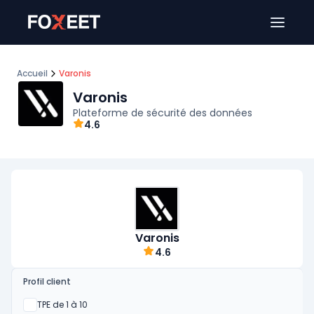
Ouver
Accueil
Varonis
Varonis
Plateforme de sécurité des données
4.6
Varonis
4.6
Profil client
Oui
TPE de 1 à 10