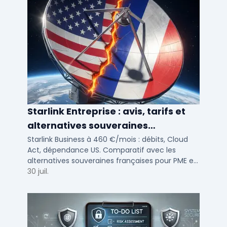
Starlink Entreprise : avis, tarifs et
alternatives souveraines
françaises 2026
Starlink Business à 460 €/mois : débits, Cloud
Act, dépendance US. Comparatif avec les
alternatives souveraines françaises pour PME et
ETI multi-sites. Avis terrain et critères de choix
30 juil.
DSI.