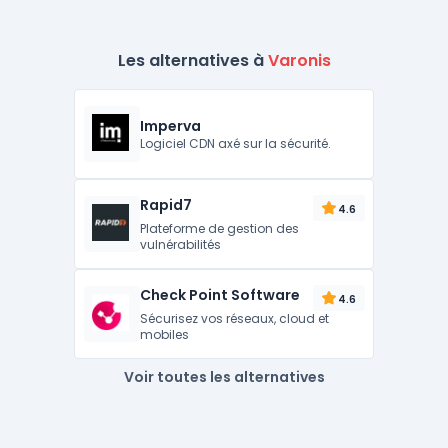
Les alternatives à
Varonis
Imperva
Logiciel CDN axé sur la sécurité.
Rapid7
4.6
Plateforme de gestion des
vulnérabilités
Check Point Software
4.6
Sécurisez vos réseaux, cloud et
mobiles
Voir toutes les alternatives