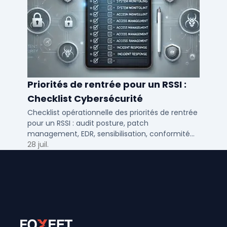
Priorités de rentrée pour un RSSI :
Checklist Cybersécurité
Checklist opérationnelle des priorités de rentrée
pour un RSSI : audit posture, patch
management, EDR, sensibilisation, conformité
NIS2 et plan de continuité.
28 juil.