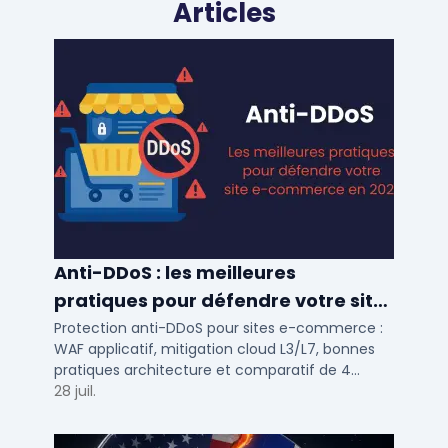
Articles
Anti-DDoS : les meilleures
pratiques pour défendre votre site
e-commerce en 2025
Protection anti-DDoS pour sites e-commerce :
WAF applicatif, mitigation cloud L3/L7, bonnes
pratiques architecture et comparatif de 4
solutions testees par des DSI en 2025.
28 juil.