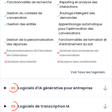
Fonctionnalités de recherche
Reporting et analyse des
interactions
Gestion du contexte de
Routage intelligent des
conversation
demandes
Gestion des entités
Apprentissage automatique
pour l'optimisation des
conversations
Gestion de la personnalisation
Fonctionnalités de formation et
des réponses
d'entraînement du bot
Reconnaissance de l'émotion
Gestion des scénarios de
de l'utilisateur
conversation
Gestion des intents
Analyse des sentiments
Voir tous les logiciels
65% de compatibilité
Logiciels d'IA générative pour entreprise
65
55% de compatibilité
Logiciels de transcription IA
55