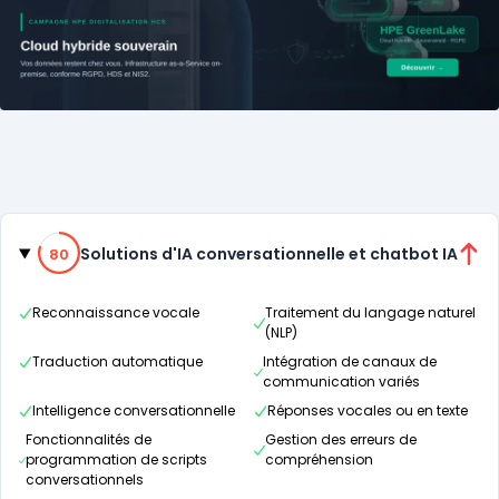
Catégories
80% de compatibilité
Solutions d'IA conversationnelle et chatbot IA
80
Reconnaissance vocale
Traitement du langage naturel
(NLP)
Traduction automatique
Intégration de canaux de
communication variés
Intelligence conversationnelle
Réponses vocales ou en texte
Fonctionnalités de
Gestion des erreurs de
programmation de scripts
compréhension
conversationnels