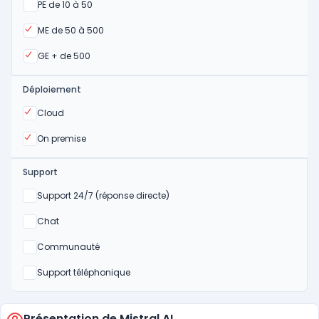
Oui
PE de 10 à 50
Oui
ME de 50 à 500
Oui
GE + de 500
Déploiement
Oui
Cloud
Oui
On premise
Support
Non
Support 24/7 (réponse directe)
Non
Chat
Non
Communauté
Non
Support téléphonique
Présentation de Mistral AI