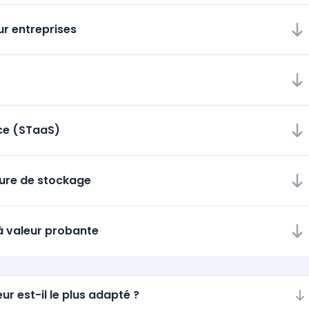
ur entreprises
ice (STaaS)
cture de stockage
à valeur probante
ur est-il le plus adapté ?