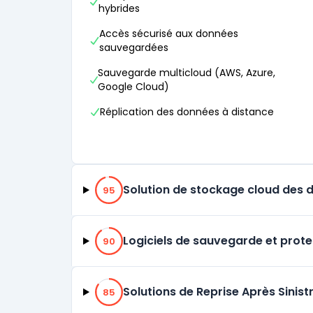
hybrides
Accès sécurisé aux données
sauvegardées
Sauvegarde multicloud (AWS, Azure,
Google Cloud)
Réplication des données à distance
95% de compatibilité
Solution de stockage cloud des 
95
90% de compatibilité
Logiciels de sauvegarde et prot
90
85% de compatibilité
Solutions de Reprise Après Sinis
85