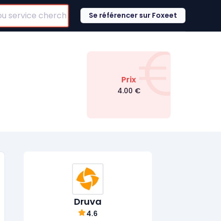
Se référencer sur Foxeet
€
Prix
4.00
€
Druva
4.6