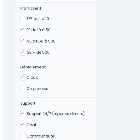
Profil client
Oui
TPE de 1 à 10
Oui
PE de 10 à 50
Oui
ME de 50 à 500
Oui
GE + de 500
Déploiement
Oui
Cloud
Oui
On premise
Support
Oui
Support 24/7 (réponse directe)
Oui
Chat
Non
Communauté