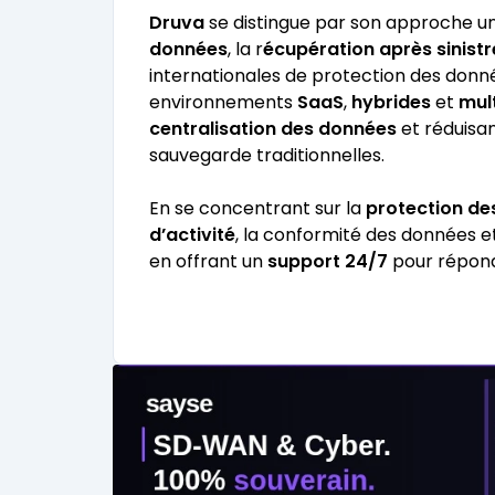
Druva
se distingue par son approche unif
données
, la r
écupération après sinistr
internationales de protection des donné
environnements
SaaS
,
hybrides
et
mul
centralisation des données
et réduisan
sauvegarde traditionnelles.
En se concentrant sur la
protection de
d’activité
, la conformité des données e
en offrant un
support 24/7
pour répondr