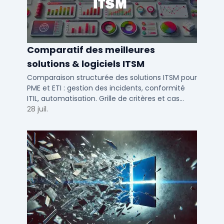
Comparatif des meilleures
solutions & logiciels ITSM
Comparaison structurée des solutions ITSM pour
PME et ETI : gestion des incidents, conformité
ITIL, automatisation. Grille de critères et cas
d'usage par taille d'entreprise.
28 juil.