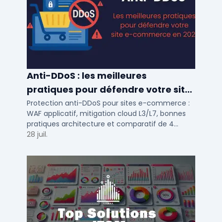
Anti-DDoS : les meilleures
pratiques pour défendre votre site
e-commerce en 2025
Protection anti-DDoS pour sites e-commerce :
WAF applicatif, mitigation cloud L3/L7, bonnes
pratiques architecture et comparatif de 4
solutions testees par des DSI en 2025.
28 juil.