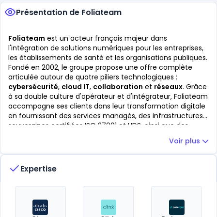
Présentation de Foliateam
Foliateam
est un acteur français majeur dans
l'intégration de solutions numériques pour les entreprises,
les établissements de santé et les organisations publiques.
Fondé en 2002, le groupe propose une offre complète
articulée autour de quatre piliers technologiques :
cybersécurité
,
cloud IT
,
collaboration
et
réseaux
. Grâce
à sa double culture d'opérateur et d'intégrateur, Foliateam
accompagne ses clients dans leur transformation digitale
en fournissant des services managés, des infrastructures
souveraines certifiées ISO 27001 et HDS, ainsi que des
solutions de communication unifiée. Présent sur tout le
Voir plus
territoire français avec 16 agences, Foliateam sert plus de
5000 clients actifs et emploie plus de 400 collaborateurs.
Ses récentes acquisitions, telles qu'A2COM et e-Qual,
Expertise
renforcent son expertise en cloud privé, cybersécurité et
services managés, consolidant ainsi sa position de leader
alternatif sur le marché B2B.