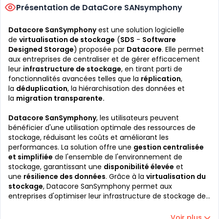
Présentation de DataCore SANsymphony
Datacore SanSymphony
est une solution logicielle
de
virtualisation de stockage
(
SDS
-
Software
Designed Storage
) proposée par
Datacore
. Elle permet
aux entreprises de centraliser et de gérer efficacement
leur
infrastructure de stockage
, en tirant parti de
fonctionnalités avancées telles que la
réplication
,
la
déduplication
, la hiérarchisation des données et
la
migration transparente.
Datacore SanSymphony
, les utilisateurs peuvent
bénéficier d'une utilisation optimale des ressources de
stockage, réduisant les coûts et améliorant les
performances. La solution offre une
gestion centralisée
et simplifiée
de l'ensemble de l'environnement de
stockage, garantissant une
disponibilité élevée
et
une
résilience des données
. Grâce à la
virtualisation du
stockage
, Datacore SanSymphony permet aux
entreprises d'optimiser leur infrastructure de stockage de
manière
flexible
et
évolutive
.
Voir plus