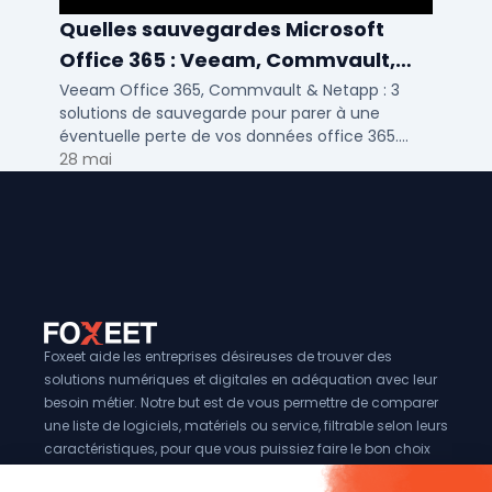
Quelles sauvegardes Microsoft
Office 365 : Veeam, Commvault,
Netapp
Veeam Office 365, Commvault & Netapp : 3
solutions de sauvegarde pour parer à une
éventuelle perte de vos données office 365.
Voici notre ...
28 mai
Foxeet aide les entreprises désireuses de trouver des
solutions numériques et digitales en adéquation avec leur
besoin métier. Notre but est de vous permettre de comparer
une liste de logiciels, matériels ou service, filtrable selon leurs
caractéristiques, pour que vous puissiez faire le bon choix
pour votre entreprise.