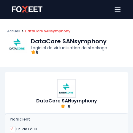
Ouver
Accueil
DataCore SANsymphony
DataCore SANsymphony
Logiciel de virtualisation de stockage
5
DataCore SANsymphony
5
Profil client
Oui
TPE de 1 à 10