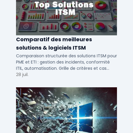
Comparatif des meilleures
solutions & logiciels ITSM
Comparaison structurée des solutions ITSM pour
PME et ETI : gestion des incidents, conformité
ITIL, automatisation. Grille de critères et cas
d'usage par taille d'entreprise.
28 juil.