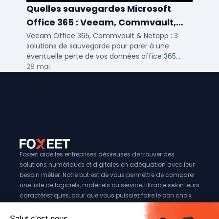
Quelles sauvegardes Microsoft
Office 365 : Veeam, Commvault,
Netapp
Veeam Office 365, Commvault & Netapp : 3
solutions de sauvegarde pour parer à une
éventuelle perte de vos données office 365.
Voici notre ...
28 mai
Foxeet aide les entreprises désireuses de trouver des
solutions numériques et digitales en adéquation avec leur
besoin métier. Notre but est de vous permettre de comparer
une liste de logiciels, matériels ou service, filtrable selon leurs
caractéristiques, pour que vous puissiez faire le bon choix
pour votre entreprise.
Vous êtes éditeur?