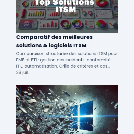
Comparatif des meilleures
solutions & logiciels ITSM
Comparaison structurée des solutions ITSM pour
PME et ETI : gestion des incidents, conformité
ITIL, automatisation. Grille de critères et cas
d'usage par taille d'entreprise.
28 juil.