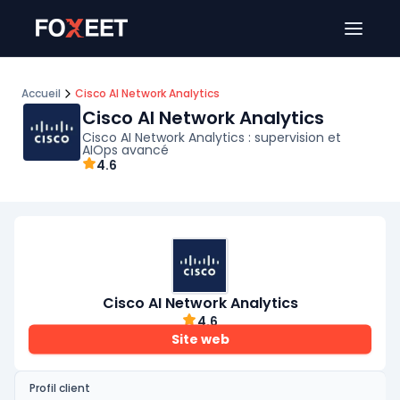
Ouver
Accueil
Cisco AI Network Analytics
Cisco AI Network Analytics
Cisco AI Network Analytics : supervision et
AIOps avancé
4.6
Cisco AI Network Analytics
4.6
Site web
Profil client