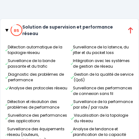
Catégories
85% de compatibilité
Solution de supervision et performance
85
réseau
Détection automatique de la
Surveillance de la latence, du
topologie réseau
jitter et du packet loss
Surveillance de la bande
Intégration avec les systèmes
passante et du trafic
de gestion de réseau
Diagnostic des problèmes de
Gestion de la qualité de service
performance
(QoS)
Analyse des protocoles réseau
Surveillance des performances
de connexion sans fil
Détection et résolution des
Surveillance de la performance
problèmes de performance
par site / par route
Surveillance des performances
Visualisation de la topologie
des applications
du réseau
Surveillance des équipements
Analyse de tendance et
réseau (routeurs,
planification de la capacité