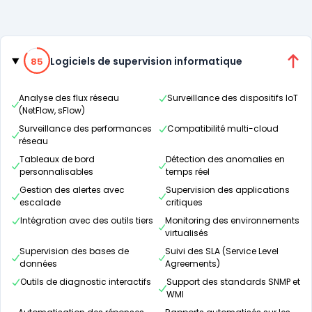
Catégories
85% de compatibilité
Logiciels de supervision informatique
85
Analyse des flux réseau
Surveillance des dispositifs IoT
(NetFlow, sFlow)
Surveillance des performances
Compatibilité multi-cloud
réseau
Tableaux de bord
Détection des anomalies en
personnalisables
temps réel
Gestion des alertes avec
Supervision des applications
escalade
critiques
Intégration avec des outils tiers
Monitoring des environnements
virtualisés
Supervision des bases de
Suivi des SLA (Service Level
données
Agreements)
Outils de diagnostic interactifs
Support des standards SNMP et
WMI