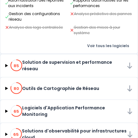
Automatisation des réponses
Rapports automatisés sur les
aux incidents
performances
Gestion des configurations
Analyse prédictive des pannes
réseau
Analyse des logs centralisée
Gestion des mises à jour
système
Voir tous les logiciels
85% de compatibilité
Solution de supervision et performance
85
réseau
80% de compatibilité
Outils de Cartographie de Réseau
80
65% de compatibilité
Logiciels d'Application Performance
65
Monitoring
65% de compatibilité
Solutions d'observabilité pour infrastructures
65
cloud