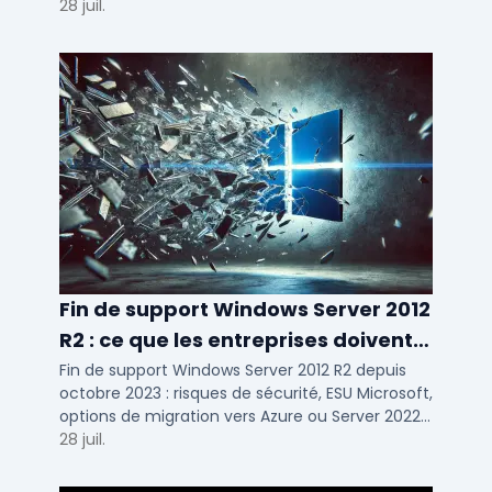
d'usage par taille d'entreprise.
28 juil.
Fin de support Windows Server 2012
R2 : ce que les entreprises doivent
savoir
Fin de support Windows Server 2012 R2 depuis
octobre 2023 : risques de sécurité, ESU Microsoft,
options de migration vers Azure ou Server 2022
pour TPE, PME et ETI.
28 juil.