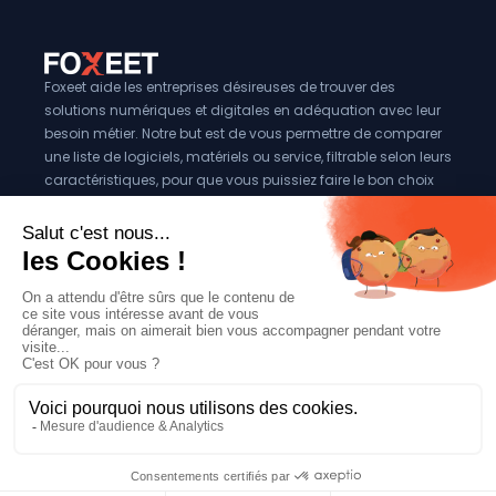
Foxeet aide les entreprises désireuses de trouver des
solutions numériques et digitales en adéquation avec leur
besoin métier. Notre but est de vous permettre de comparer
une liste de logiciels, matériels ou service, filtrable selon leurs
caractéristiques, pour que vous puissiez faire le bon choix
pour votre entreprise.
Vous êtes éditeur?
Se référencer sur Foxeet
Réseaux
© 2024 Foxeet, tous droits reservés
LinkedIn
Facebook
Twitter X
Mentions légales
|
Conditions générales d’utilisation