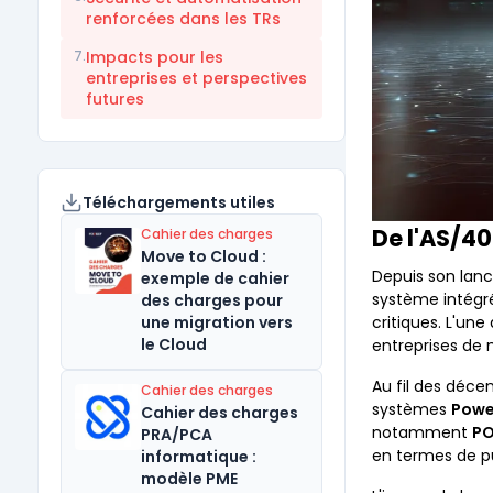
renforcées dans les TRs
7.
Impacts pour les
entreprises et perspectives
futures
Téléchargements utiles
De l'AS/40
Cahier des charges
Move to Cloud :
Depuis son la
exemple de cahier
système intégré
des charges pour
critiques. L'un
une migration vers
le Cloud
entreprises de 
Au fil des déce
Cahier des charges
systèmes
Powe
Cahier des charges
notamment
P
PRA/PCA
en termes de pu
informatique :
modèle PME