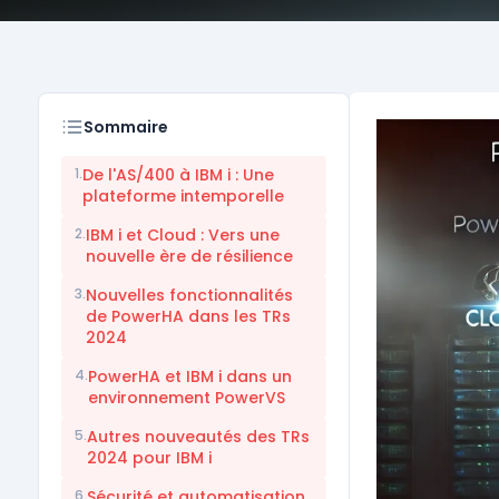
Sommaire
1.
De l'AS/400 à IBM i : Une
plateforme intemporelle
2.
IBM i et Cloud : Vers une
nouvelle ère de résilience
3.
Nouvelles fonctionnalités
de PowerHA dans les TRs
2024
4.
PowerHA et IBM i dans un
environnement PowerVS
5.
Autres nouveautés des TRs
2024 pour IBM i
6.
Sécurité et automatisation