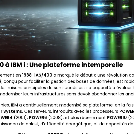
0 à IBM i : Une plateforme intemporelle
ncement en
1988
, l'
AS/400
a marqué le début d'une révolution dan
, conçu pour faciliter la gestion des bases de données, est r
e des raisons principales de son succès est sa capacité à évolue
moderniser leurs infrastructures sans devoir abandonner les anc
nnies, IBM a continuellement modernisé sa plateforme, en la fai
r Systems
. Ces serveurs, introduits avec les processeurs
POWE
OWER4
(2001),
POWER6
(2008), et plus récemment
POWER10
(20
issance de calcul, d'efficacité énergétique, et de capacités de v