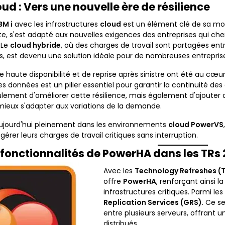
loud : Vers une nouvelle ère de résilience
BM i
avec les infrastructures
cloud
est un élément clé de sa mod
e, s'est adapté aux nouvelles exigences des entreprises qui cherch
 Le
cloud hybride
, où des charges de travail sont partagées en
s, est devenu une solution idéale pour de nombreuses entreprises 
e haute disponibilité et de reprise après sinistre ont été au cœ
des données est un pilier essentiel pour garantir la continuité 
ement d'améliorer cette résilience, mais également d'ajouter de
mieux s'adapter aux variations de la demande.
 aujourd'hui pleinement dans les environnements
cloud PowerVS
érer leurs charges de travail critiques sans interruption.
 fonctionnalités de PowerHA dans les TRs
Avec les
Technology Refreshes (
offre
PowerHA
, renforçant ainsi l
infrastructures critiques. Parmi l
Replication Services (GRS)
. Ce s
entre plusieurs serveurs, offrant 
distribués.