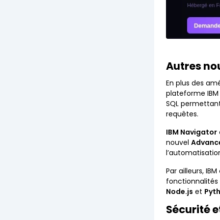
Autres no
En plus des amé
plateforme IBM i
SQL permettant 
requêtes.
IBM Navigator
nouvel
Advance
l’automatisatio
Par ailleurs, IB
fonctionnalités
Node.js
et
Pyt
Sécurité 