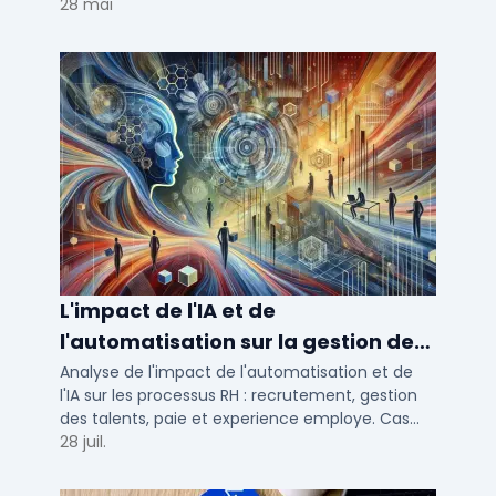
Voici notre ...
28 mai
L'impact de l'IA et de
l'automatisation sur la gestion des
talents RH
Analyse de l'impact de l'automatisation et de
l'IA sur les processus RH : recrutement, gestion
des talents, paie et experience employe. Cas
concrets pour TPE, PME et ETI en 2026.
28 juil.