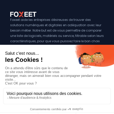
Foxeet aide les entreprises désireuses de trouver des
solutions numériques et digitales en adéquation avec leur
besoin métier. Notre but est de vous permettre de comparer
une liste de logiciels, matériels ou service, filtrable selon leurs
caractéristiques, pour que vous puissiez faire le bon choix
pour votre entreprise.
Vous êtes éditeur?
Se référencer sur Foxeet
Réseaux
© 2024 Foxeet, tous droits reservés
LinkedIn
Facebook
Twitter X
Mentions légales
|
Conditions générales d’utilisation