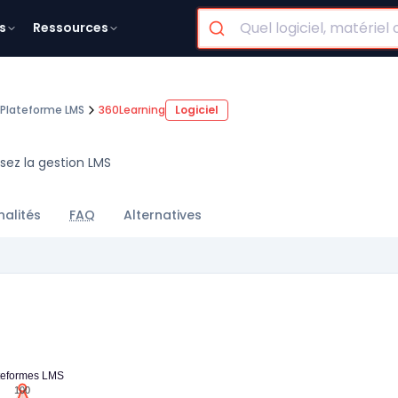
s
Ressources
Plateforme LMS
360Learning
Logiciel
sez la gestion LMS
nalités
FAQ
Alternatives
teformes LMS
100