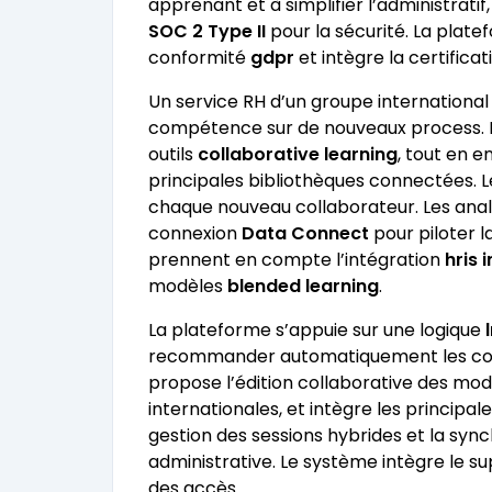
apprenant et à simplifier l’administrati
SOC 2 Type II
pour la sécurité. La plate
conformité
gdpr
et intègre la certifica
Un service RH d’un groupe international
compétence sur de nouveaux process. L
outils
collaborative learning
, tout en e
principales bibliothèques connectées. L
chaque nouveau collaborateur. Les anal
connexion
Data Connect
pour piloter l
prennent en compte l’intégration
hris 
modèles
blended learning
.
La plateforme s’appuie sur une logique
recommander automatiquement les contenu
propose l’édition collaborative des mod
internationales, et intègre les principal
gestion des sessions hybrides et la sync
administrative. Le système intègre le sup
des accès.