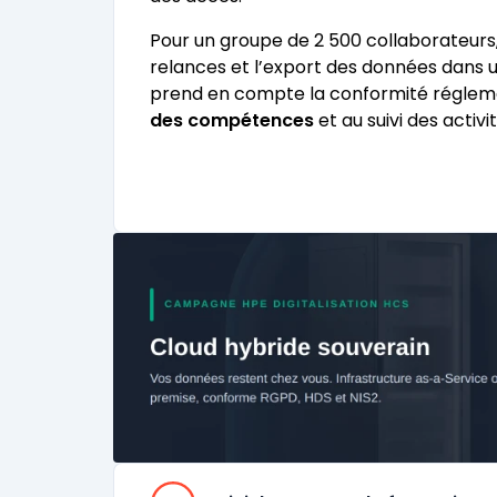
Pour un groupe de 2 500 collaborateurs, 
relances et l’export des données dans un 
prend en compte la conformité réglemen
des compétences
et au suivi des activi
Catégories
100% de compatibilité