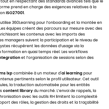
f, tout en respectant des standards avancés tels que le
forme prend en charge des exigences relatives à la
tion
ISO27001
.
 utilise 360Learning pour l’onboarding et la montée en
es équipes créent des parcours sur mesure avec des
nrichissant les contenus avec les imports des
es managers suivent la participation et le niveau de
ystes récupèrent les données d’usage via la
a formation en quasi temps réel. Les workflows
integration
et l’organisation de sessions selon des
lms lxp
combinée à un moteur d'
ai learning
pour
s pertinents selon le profil utilisateur. Cet outil
ules, la traduction automatisée pour les entités
es
content library
du marché. L’envoi de rappels, la
hronisation avec les outils RH limitent la complexité
port des rôles, la gestion des droits et la traçabilité