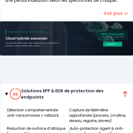
une personnalisation selon les spécificités de chaque
entreprise. En somme,
WatchGuard
offre une solution de
sécurité managée complète, qui combine expertise
Voir plus
technique et stratégies de sécurité adaptées aux défis
actuels des
MSP
.
Catégories
95% de compatibilité
Solutions EPP & EDR de protection des
95
endpoints
Détection comportementale
Capture de télémétrie
anti-ransomware + rollback
approfondie (process, cmdline,
réseau, registre, drivers)
Réduction de surface d’attaque
Auto-protection agent & anti-