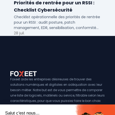
Priorités de rentrée pour un RSSI :
Checklist Cybersécurité
Checklist opérationnelle des priorités de rentrée
pour un RSSI : audit posture, patch
management, EDR, sensibilisation, conformité
NIS2 et plan de continuité.
28 juil.
Foxeet aide les entreprises désireuses de trouver des
solutions numériques et digitales en adéquation avec leur
besoin métier. Notre but est de vous permettre de comparer
une liste de logiciels, matériels ou service, filtrable selon leurs
caractéristiques, pour que vous puissiez faire le bon choix
pour votre entreprise.
Vous êtes éditeur?