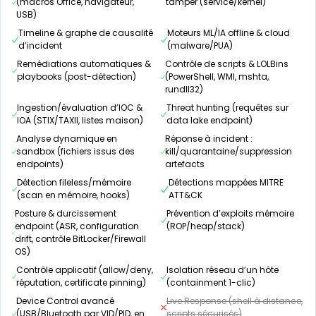
(macros Office, navigateur,
tamper (service/kernel)
USB)
Timeline & graphe de causalité
Moteurs ML/IA offline & cloud
d’incident
(malware/PUA)
Remédiations automatiques &
Contrôle de scripts & LOLBins
playbooks (post-détection)
(PowerShell, WMI, mshta,
rundll32)
Ingestion/évaluation d’IOC &
Threat hunting (requêtes sur
IOA (STIX/TAXII, listes maison)
data lake endpoint)
Analyse dynamique en
Réponse à incident :
sandbox (fichiers issus des
kill/quarantaine/suppression
endpoints)
artefacts
Détection fileless/mémoire
Détections mappées MITRE
(scan en mémoire, hooks)
ATT&CK
Posture & durcissement
Prévention d’exploits mémoire
endpoint (ASR, configuration
(ROP/heap/stack)
drift, contrôle BitLocker/Firewall
OS)
Contrôle applicatif (allow/deny,
Isolation réseau d’un hôte
réputation, certificate pinning)
(containment 1-clic)
Device Control avancé
Live Response (shell à distance,
(USB/Bluetooth par VID/PID, en
scripts sécurisés)