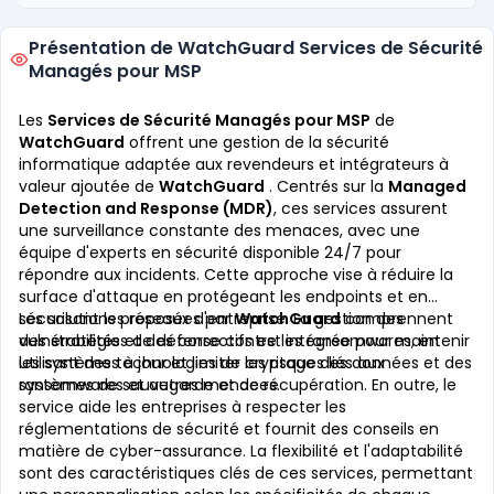
Présentation de WatchGuard Services de Sécurité
Managés pour MSP
Les
Services de Sécurité Managés pour MSP
de
WatchGuard
offrent une gestion de la sécurité
informatique adaptée aux revendeurs et intégrateurs à
valeur ajoutée de
WatchGuard
. Centrés sur la
Managed
Detection and Response (MDR)
, ces services assurent
une surveillance constante des menaces, avec une
équipe d'experts en sécurité disponible 24/7 pour
répondre aux incidents. Cette approche vise à réduire la
surface d'attaque en protégeant les endpoints et en
sécurisant les réseaux d'entreprise. La gestion des
Les solutions proposées par
WatchGuard
comprennent
vulnérabilités et des correctifs est intégrée pour maintenir
des stratégies de défense contre les ransomwares, en
les systèmes à jour et limiter les risques liés aux
utilisant des technologies de cryptage des données et des
ransomwares et autres menaces.
systèmes de sauvegarde et de récupération. En outre, le
service aide les entreprises à respecter les
réglementations de sécurité et fournit des conseils en
matière de cyber-assurance. La flexibilité et l'adaptabilité
sont des caractéristiques clés de ces services, permettant