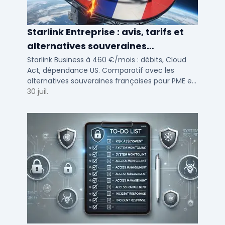
Starlink Entreprise : avis, tarifs et
alternatives souveraines
françaises 2026
Starlink Business à 460 €/mois : débits, Cloud
Act, dépendance US. Comparatif avec les
alternatives souveraines françaises pour PME et
ETI multi-sites. Avis terrain et critères de choix
30 juil.
DSI.