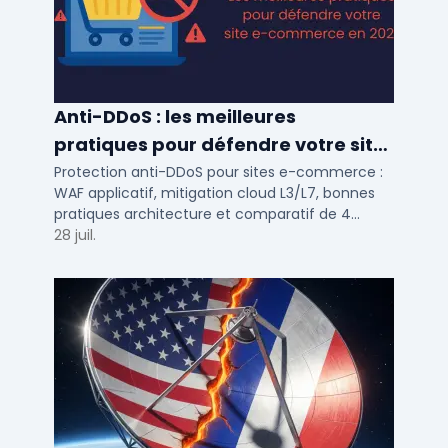
Anti-DDoS : les meilleures
pratiques pour défendre votre site
e-commerce en 2025
Protection anti-DDoS pour sites e-commerce :
WAF applicatif, mitigation cloud L3/L7, bonnes
pratiques architecture et comparatif de 4
solutions testees par des DSI en 2025.
28 juil.