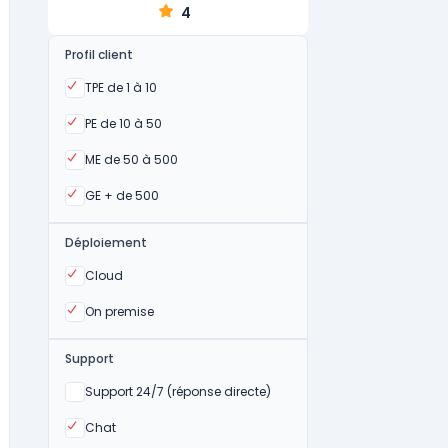
4
Profil client
Oui
TPE de 1 à 10
Oui
PE de 10 à 50
Oui
ME de 50 à 500
Oui
GE + de 500
Déploiement
Oui
Cloud
Oui
On premise
Support
Non
Support 24/7 (réponse directe)
Oui
Chat