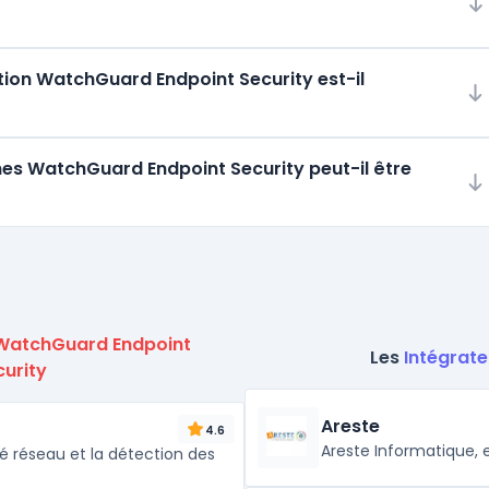
ion WatchGuard Endpoint Security est-il
mes WatchGuard Endpoint Security peut-il être
WatchGuard Endpoint
Les
Intégrate
urity
Areste
4.6
Areste Informatique, e
té réseau et la détection des