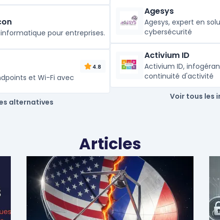
Agesys
con
Agesys, expert en sol
cybersécurité
é informatique pour entreprises.
Activium ID
Activium ID, infogéran
4.8
continuité d'activité
ndpoints et Wi-Fi avec
Voir tous les 
les alternatives
Articles