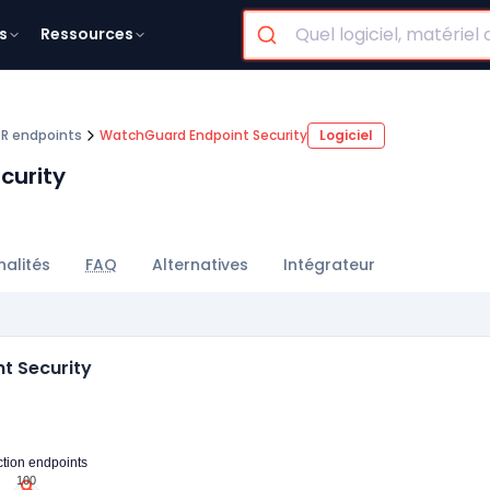
s
Ressources
DR endpoints
WatchGuard Endpoint Security
Logiciel
curity
nalités
FAQ
Alternatives
Intégrateur
t Security
ction endpoints
100