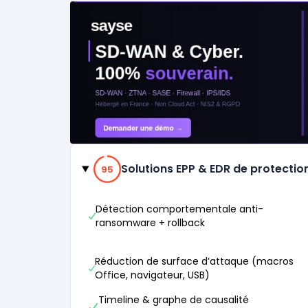
Catégories
95% de compatibilité
Solutions EPP & EDR de protectio
95
Détection comportementale anti-
ransomware + rollback
Réduction de surface d’attaque (macros
Office, navigateur, USB)
Timeline & graphe de causalité