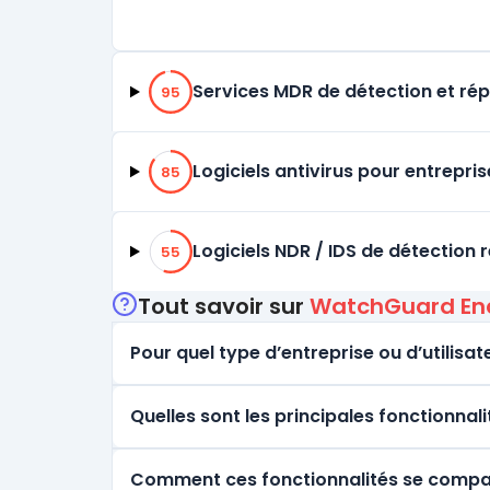
95% de compatibilité
Services MDR de détection et r
95
85% de compatibilité
Logiciels antivirus pour entrepris
85
55% de compatibilité
Logiciels NDR / IDS de détection 
55
Tout savoir sur
WatchGuard End
Pour quel type d’entreprise ou d’utilisate
Quelles sont les principales fonctionna
Comment ces fonctionnalités se comparen