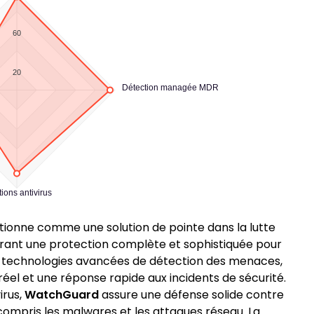
60
20
Détection managée MDR
tions antivirus
tionne comme une solution de pointe dans la lutte
ffrant une protection complète et sophistiquée pour
s technologies avancées de détection des menaces,
el et une réponse rapide aux incidents de sécurité.
irus,
WatchGuard
assure une défense solide contre
ompris les malwares et les attaques réseau. La