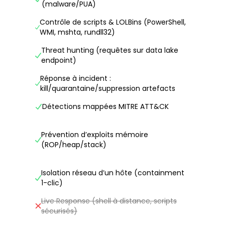
(malware/PUA)
Contrôle de scripts & LOLBins (PowerShell,
WMI, mshta, rundll32)
Threat hunting (requêtes sur data lake
endpoint)
Réponse à incident :
kill/quarantaine/suppression artefacts
Détections mappées MITRE ATT&CK
Prévention d’exploits mémoire
(ROP/heap/stack)
Isolation réseau d’un hôte (containment
1-clic)
Live Response (shell à distance, scripts
sécurisés)