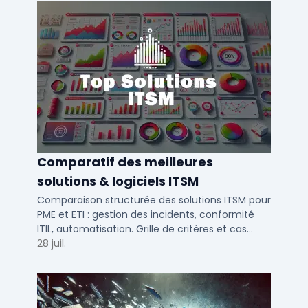
Comparatif des meilleures
solutions & logiciels ITSM
Comparaison structurée des solutions ITSM pour
PME et ETI : gestion des incidents, conformité
ITIL, automatisation. Grille de critères et cas
d'usage par taille d'entreprise.
28 juil.