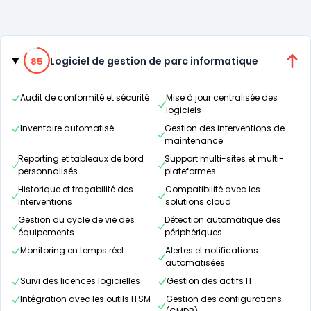
Catégories
85% de compatibilité
Logiciel de gestion de parc informatique
85
Audit de conformité et sécurité
Mise à jour centralisée des
logiciels
Inventaire automatisé
Gestion des interventions de
maintenance
Reporting et tableaux de bord
Support multi-sites et multi-
personnalisés
plateformes
Historique et traçabilité des
Compatibilité avec les
interventions
solutions cloud
Gestion du cycle de vie des
Détection automatique des
équipements
périphériques
Monitoring en temps réel
Alertes et notifications
automatisées
Suivi des licences logicielles
Gestion des actifs IT
Intégration avec les outils ITSM
Gestion des configurations