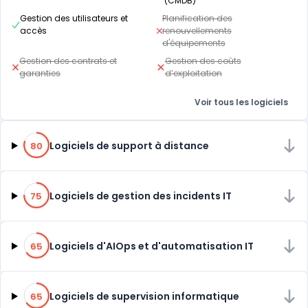
(CMDB)
Gestion des utilisateurs et
Planification des
accès
renouvellements
d'équipements
Gestion des contrats et
Gestion des coûts
garanties
d’exploitation
Voir tous les logiciels
80% de compatibilité
Logiciels de support à distance
80
75% de compatibilité
Logiciels de gestion des incidents IT
75
65% de compatibilité
Logiciels d'AIOps et d'automatisation IT
65
65% de compatibilité
Logiciels de supervision informatique
65