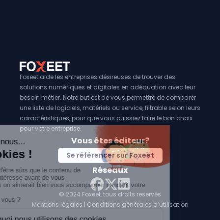
Foxeet aide les entreprises désireuses de trouver des
solutions numériques et digitales en adéquation avec leur
besoin métier. Notre but est de vous permettre de comparer
une liste de logiciels, matériels ou service, filtrable selon leurs
caractéristiques, pour que vous puissiez faire le bon choix
pour votre entreprise.
Vous êtes éditeur?
Se référencer sur Foxeet
Réseaux
© 2024 Foxeet, tous droits reservés
LinkedIn
Facebook
Twitter X
Mentions légales
|
Conditions générales d’utilisation