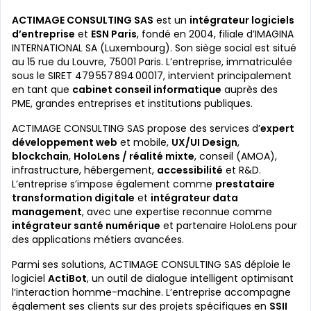
ACTIMAGE CONSULTING SAS
est un
intégrateur logiciels
d’entreprise
et
ESN Paris
, fondé en 2004, filiale d’IMAGINA
INTERNATIONAL SA (Luxembourg). Son siège social est situé
au 15 rue du Louvre, 75001 Paris. L’entreprise, immatriculée
sous le SIRET 479 557 894 00017, intervient principalement
en tant que
cabinet conseil informatique
auprès des
PME, grandes entreprises et institutions publiques.
ACTIMAGE CONSULTING SAS propose des services d’
expert
développement web
et mobile,
UX/UI Design
,
blockchain
,
HoloLens / réalité mixte
, conseil (AMOA),
infrastructure, hébergement,
accessibilité
et R&D.
L’entreprise s’impose également comme
prestataire
transformation digitale
et
intégrateur data
management
, avec une expertise reconnue comme
intégrateur santé numérique
et partenaire HoloLens pour
des applications métiers avancées.
Parmi ses solutions, ACTIMAGE CONSULTING SAS déploie le
logiciel
ActiBot
, un outil de dialogue intelligent optimisant
l’interaction homme-machine. L’entreprise accompagne
également ses clients sur des projets spécifiques en
SSII