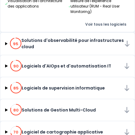
Visualisation de l'architecture
Mesure de l'expérience
des applications
utilisateur (RUM - Real User
Monitoring)
Voir tous les logiciels
95% de compatibilité
Solutions d'observabilité pour infrastructures
95
cloud
90% de compatibilité
Logiciels d'AIOps et d'automatisation IT
90
85% de compatibilité
Logiciels de supervision informatique
85
80% de compatibilité
Solutions de Gestion Multi-Cloud
80
70% de compatibilité
Logiciel de cartographie applicative
70