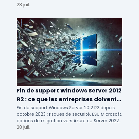
d'usage par taille d'entreprise.
28 juil.
Fin de support Windows Server 2012
R2 : ce que les entreprises doivent
savoir
Fin de support Windows Server 2012 R2 depuis
octobre 2023 : risques de sécurité, ESU Microsoft,
options de migration vers Azure ou Server 2022
pour TPE, PME et ETI.
28 juil.