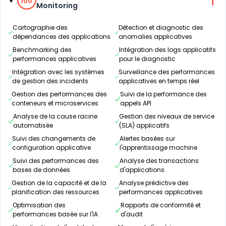
100
Monitoring
Cartographie des
Détection et diagnostic des
dépendances des applications
anomalies applicatives
Benchmarking des
Intégration des logs applicatifs
performances applicatives
pour le diagnostic
Intégration avec les systèmes
Surveillance des performances
de gestion des incidents
applicatives en temps réel
Gestion des performances des
Suivi de la performance des
conteneurs et microservices
appels API
Analyse de la cause racine
Gestion des niveaux de service
automatisée
(SLA) applicatifs
Suivi des changements de
Alertes basées sur
configuration applicative
l'apprentissage machine
Suivi des performances des
Analyse des transactions
bases de données
d'applications
Gestion de la capacité et de la
Analyse prédictive des
planification des ressources
performances applicatives
Optimisation des
Rapports de conformité et
performances basée sur l'IA
d'audit