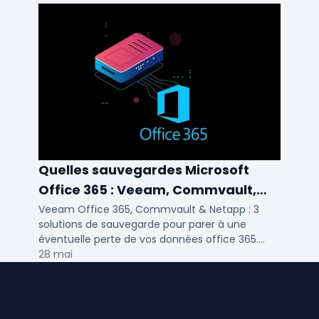
Quelles sauvegardes Microsoft
Office 365 : Veeam, Commvault,
Netapp
Veeam Office 365, Commvault & Netapp : 3
solutions de sauvegarde pour parer à une
éventuelle perte de vos données office 365.
Voici notre ...
28 mai