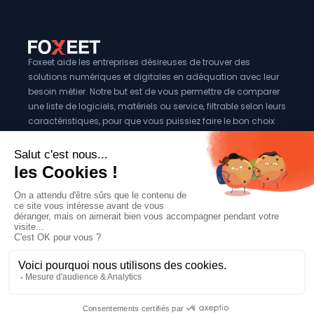
Foxeet aide les entreprises désireuses de trouver des
solutions numériques et digitales en adéquation avec leur
besoin métier. Notre but est de vous permettre de comparer
une liste de logiciels, matériels ou service, filtrable selon leurs
caractéristiques, pour que vous puissiez faire le bon choix
pour votre entreprise.
Vous êtes éditeur?
Se référencer sur Foxeet
Réseaux
© 2024 Foxeet, tous droits reservés
LinkedIn
Facebook
Twitter X
Mentions légales
|
Conditions générales d’utilisation