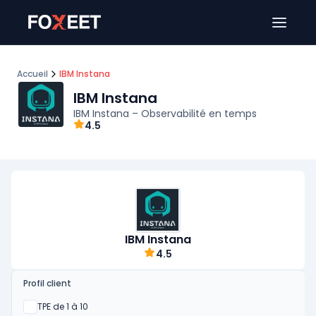
Ouver
Accueil
IBM Instana
IBM Instana
IBM Instana – Observabilité en temps
4.5
IBM Instana
4.5
Profil client
Oui
TPE de 1 à 10