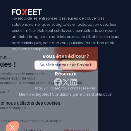
Foxeet aide les entreprises désireuses de trouver des
solutions numériques et digitales en adéquation avec leur
besoin métier. Notre but est de vous permettre de comparer
une liste de logiciels, matériels ou service, filtrable selon leurs
caractéristiques, pour que vous puissiez faire le bon choix
pour votre entreprise.
Vous êtes éditeur?
Se référencer sur Foxeet
Réseaux
© 2024 Foxeet, tous droits reservés
LinkedIn
Facebook
Twitter X
Mentions légales
|
Conditions générales d’utilisation