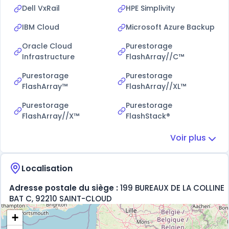
Dell VxRail
HPE Simplivity
IBM Cloud
Microsoft Azure Backup
Oracle Cloud
Purestorage
Infrastructure
FlashArray//C™
Purestorage
Purestorage
FlashArray™
FlashArray//XL™
Purestorage
Purestorage
FlashArray//X™
FlashStack®
Voir plus
Localisation
Adresse postale du siège :
199 BUREAUX DE LA COLLINE
BAT C, 92210 SAINT-CLOUD
+