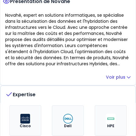
Présentation de Novahé
Novahé, expert en solutions informatiques, se spécialise
dans la sécurisation des données et l'hybridation des
infrastructures vers le Cloud. Avec une approche centrée
sur la maîtrise des coûts et des performances, Novahé
propose des audits détaillés pour optimiser et moderniser
les systèmes d'information. Leurs compétences
s'étendent à l'hybridation Cloud, l'optimisation des coûts
et la sécurité des données. En termes de produits, Novahé
offre des solutions pour infrastructures Hybrides, des
services managés d'infrastructure et des systèmes de
haute disponibilité. Leur partenariat avec Oracle,
Voir plus
notamment pour l’offre Exadata, souligne leur
engagement envers des solutions logicielles multi-OS et la
Expertise
gestion efficace des systèmes Legacy. Novahé collabore
étroitement avec les constructeurs et éditeurs pour
fournir des solutions adaptées à chaque besoin
stratégique, garantissant ainsi une réponse agile et
innovante aux défis informatiques actuels.
Cisco
Dell
HPE