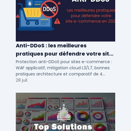
Anti-DDoS : les meilleures
pratiques pour défendre votre site
e-commerce en 2025
Protection anti-DDoS pour sites e-commerce :
WAF applicatif, mitigation cloud L3/L7, bonnes
pratiques architecture et comparatif de 4
solutions testees par des DSI en 2025.
28 juil.