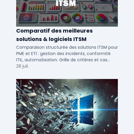
Comparatif des meilleures
solutions & logiciels ITSM
Comparaison structurée des solutions ITSM pour
PME et ETI : gestion des incidents, conformité
ITIL, automatisation. Grille de critères et cas
d'usage par taille d'entreprise.
28 juil.