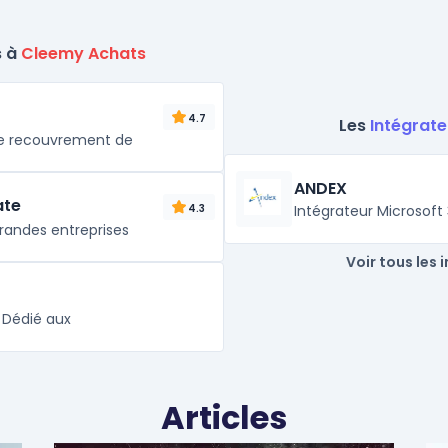
s à
Cleemy Achats
4.7
Les
Intégrate
 de recouvrement de
ANDEX
ate
Intégrateur Microsoft
4.3
randes entreprises
Voir tous les 
 Dédié aux
Articles