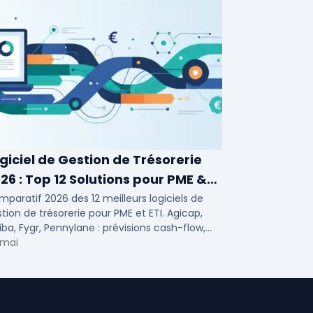
giciel de Gestion de Trésorerie
26 : Top 12 Solutions pour PME &
I
paratif 2026 des 12 meilleurs logiciels de
tion de trésorerie pour PME et ETI. Agicap,
iba, Fygr, Pennylane : prévisions cash-flow,
solidation bancaire, tarifs et avis.
 mai