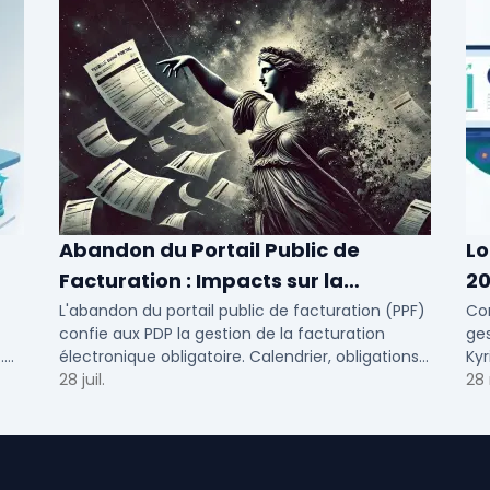
Abandon du Portail Public de
Lo
Facturation : Impacts sur la
20
Facturation Électronique
ET
L'abandon du portail public de facturation (PPF)
Com
confie aux PDP la gestion de la facturation
ges
Obligatoire
.
électronique obligatoire. Calendrier, obligations
Kyr
 en
et solutions pour TPE, PME et ETI.
28 juil.
con
28