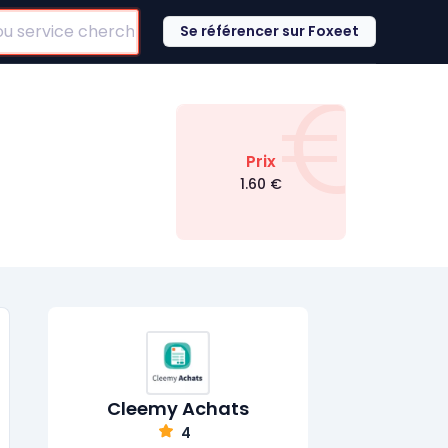
Se référencer sur Foxeet
€
Prix
1.60
€
Cleemy Achats
4