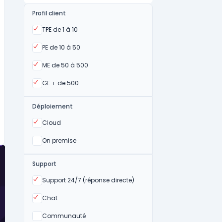
Profil client
Oui
TPE de 1 à 10
Oui
PE de 10 à 50
Oui
ME de 50 à 500
Oui
GE + de 500
Déploiement
Oui
Cloud
Oui
On premise
Support
Oui
Support 24/7 (réponse directe)
Oui
Chat
Non
Communauté