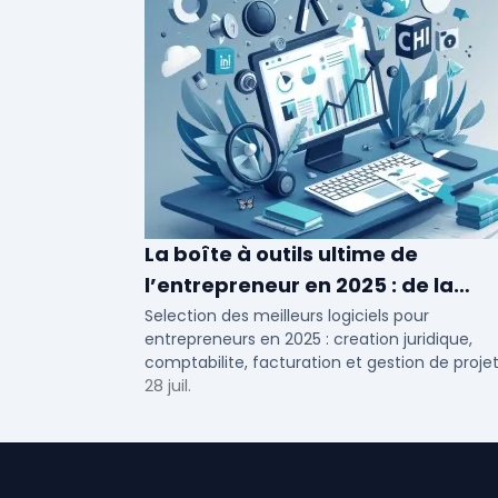
La boîte à outils ultime de
l’entrepreneur en 2025 : de la
création à la gestion
Selection des meilleurs logiciels pour
entrepreneurs en 2025 : creation juridique,
comptabilite, facturation et gestion de projet
Outils adaptes aux TPE, PME et independants
28 juil.
France.