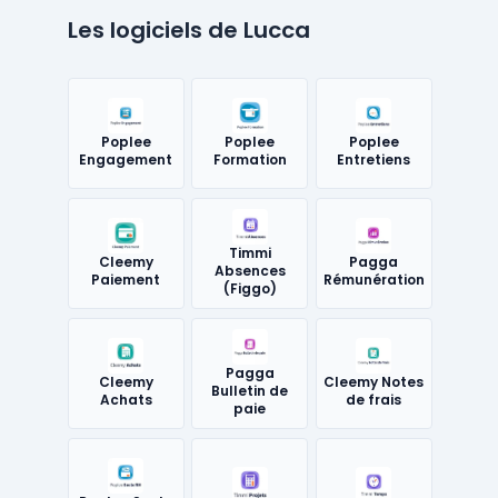
Les logiciels de Lucca
Poplee
Poplee
Poplee
Engagement
Formation
Entretiens
Timmi
Cleemy
Pagga
Absences
Paiement
Rémunération
(Figgo)
Pagga
Cleemy
Cleemy Notes
Bulletin de
Achats
de frais
paie