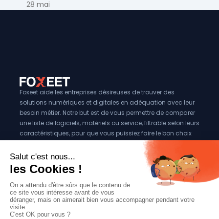
28 mai
Foxeet aide les entreprises désireuses de trouver des
solutions numériques et digitales en adéquation avec leur
besoin métier. Notre but est de vous permettre de comparer
une liste de logiciels, matériels ou service, filtrable selon leurs
caractéristiques, pour que vous puissiez faire le bon choix
pour votre entreprise.
Vous êtes éditeur?
Se référencer sur Foxeet
Réseaux
© 2024 Foxeet, tous droits reservés
LinkedIn
Facebook
Twitter X