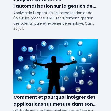
l'automatisation sur la gestion des
talents RH
Analyse de l'impact de l'automatisation et de
l'IA sur les processus RH : recrutement, gestion
des talents, paie et experience employe. Cas
concrets pour TPE, PME et ETI en 2026.
28 juil.
Comment et pourquoi intégrer des
applications sur mesure dans son
SI ?
Méthode pour intégrer applications métier sur