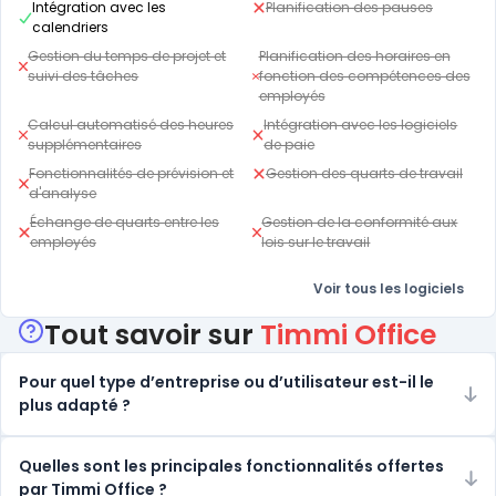
Intégration avec les
Planification des pauses
calendriers
Gestion du temps de projet et
Planification des horaires en
suivi des tâches
fonction des compétences des
employés
Calcul automatisé des heures
Intégration avec les logiciels
supplémentaires
de paie
Fonctionnalités de prévision et
Gestion des quarts de travail
d'analyse
Échange de quarts entre les
Gestion de la conformité aux
employés
lois sur le travail
Voir tous les logiciels
Tout savoir sur
Timmi Office
Pour quel type d’entreprise ou d’utilisateur est-il le
plus adapté ?
Quelles sont les principales fonctionnalités offertes
par Timmi Office ?