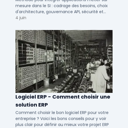
mesure dans le SI : cadrage des besoins, choix
d'architecture, gouvernance API, sécurité et
conduite du changement.
4 juin
Logiciel ERP - Comment choisir une
solution ERP
Comment choisir le bon logiciel ERP pour votre
entreprise ? Voici les bons conseils pour y voir
plus clair pour définir au mieux votre projet ERP