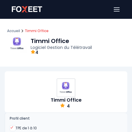
Ouver
Accueil
Timmi Office
Timmi Office
Logiciel Gestion du Télétravail
4
Timmi Office
4
Profil client
Oui
TPE de 1 à 10