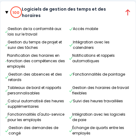
Catégories
100% de compatibilité
Logiciels de gestion des temps et des
100
horaires
Gestion de la conformité aux
Accès mobile
lois sur le travail
Gestion du temps de projet et
Intégration avec les
suivi des tâches
calendriers
Planification des horaires en
Notifications et rappels
fonction des compétences des
automatiques
employés
Gestion des absences et des
Fonctionnalités de pointage
retards
Tableaux de bord et rapports
Gestion des horaires de travail
personnalisables
flexibles
Calcul automatisé des heures
Suivi des heures travaillées
supplémentaires
Fonctionnalités d'auto-service
Intégration avec les logiciels
pour les employés
de paie
Gestion des demandes de
Échange de quarts entre les
congé
employés