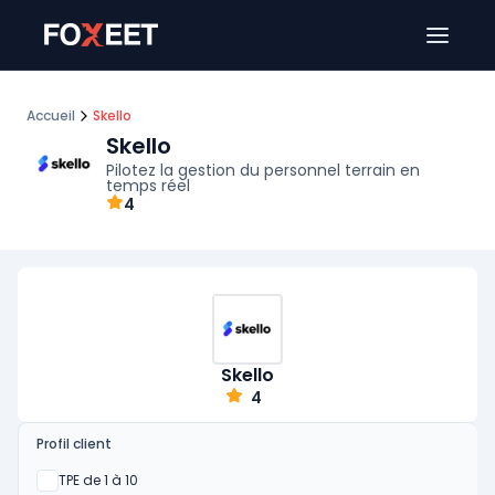
Ouver
Accueil
Skello
Skello
Pilotez la gestion du personnel terrain en
temps réel
4
Skello
4
Profil client
Oui
TPE de 1 à 10