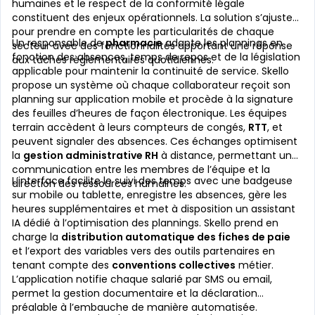
humaines et le respect de la conformité légale
constituent des enjeux opérationnels. La solution s’ajuste
pour prendre en compte les particularités de chaque
Un responsable de
pharmacie
adapte les plannings en
secteur avec des fonctionnalités apportant une réponse
fonction des absences, temps de repos et de la législation
aux tâches règlementaires quotidiennes.
applicable pour maintenir la continuité de service. Skello
propose un système où chaque collaborateur reçoit son
planning sur application mobile et procède à la signature
des feuilles d’heures de façon électronique. Les équipes
terrain accèdent à leurs compteurs de congés,
RTT
, et
peuvent signaler des absences. Ces échanges optimisent
la
gestion administrative RH
à distance, permettant une
communication entre les membres de l’équipe et la
L’interface facilite le suivi des temps avec une badgeuse
direction des ressources humaines.
sur mobile ou tablette, enregistre les absences, gère les
heures supplémentaires et met à disposition un assistant
IA dédié à l’optimisation des plannings. Skello prend en
charge la
distribution automatique des fiches de paie
et l’export des variables vers des outils partenaires en
tenant compte des
conventions collectives
métier.
L’application notifie chaque salarié par SMS ou email,
permet la gestion documentaire et la déclaration
préalable à l’embauche de manière automatisée.