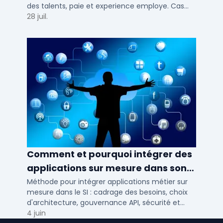
des talents, paie et experience employe. Cas
concrets pour TPE, PME et ETI en 2026.
28 juil.
Comment et pourquoi intégrer des
applications sur mesure dans son
SI ?
Méthode pour intégrer applications métier sur
mesure dans le SI : cadrage des besoins, choix
d'architecture, gouvernance API, sécurité et
conduite du changement.
4 juin