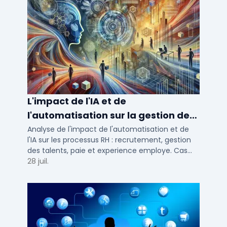
L'impact de l'IA et de
l'automatisation sur la gestion des
talents RH
Analyse de l'impact de l'automatisation et de
l'IA sur les processus RH : recrutement, gestion
des talents, paie et experience employe. Cas
concrets pour TPE, PME et ETI en 2026.
28 juil.