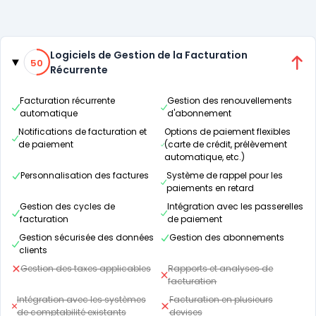
Catégories
50% de compatibilité
Logiciels de Gestion de la Facturation
50
Récurrente
Facturation récurrente
Gestion des renouvellements
automatique
d'abonnement
Notifications de facturation et
Options de paiement flexibles
de paiement
(carte de crédit, prélèvement
automatique, etc.)
Personnalisation des factures
Système de rappel pour les
paiements en retard
Gestion des cycles de
Intégration avec les passerelles
facturation
de paiement
Gestion sécurisée des données
Gestion des abonnements
clients
Gestion des taxes applicables
Rapports et analyses de
facturation
Intégration avec les systèmes
Facturation en plusieurs
de comptabilité existants
devises