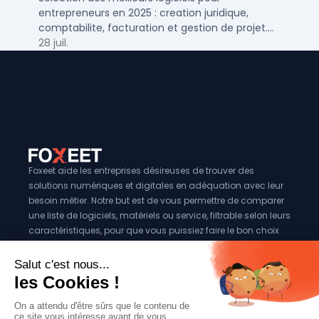
entrepreneurs en 2025 : creation juridique,
comptabilite, facturation et gestion de projet.
Outils adaptes aux TPE, PME et independants en
28 juil.
France.
Foxeet aide les entreprises désireuses de trouver des
solutions numériques et digitales en adéquation avec leur
besoin métier. Notre but est de vous permettre de comparer
une liste de logiciels, matériels ou service, filtrable selon leurs
caractéristiques, pour que vous puissiez faire le bon choix
pour votre entreprise.
Vous êtes éditeur?
Se référencer sur Foxeet
Réseaux