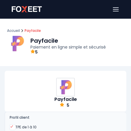
Ouver
Accueil
Payfacile
Payfacile
Paiement en ligne simple et sécurisé
5
Payfacile
5
Profil client
Oui
TPE de 1 à 10