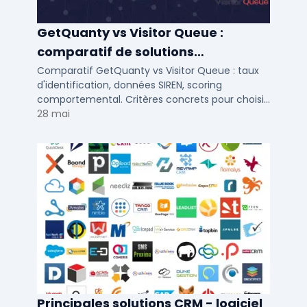
GetQuanty vs Visitor Queue :
comparatif de solutions
d'identification visiteurs B2B
Comparatif GetQuanty vs Visitor Queue : taux
d'identification, données SIREN, scoring
comportemental. Critères concrets pour choisir
votre solution de lead generation B2B en PME et
28 mai
ETI.
Principales solutions CRM - logiciel