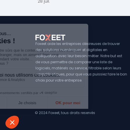
d'usage par taille d'entreprise.
28 juil.
Foxeet aide les entreprises désireuses de trouver
des solutions numériques et digitales en
adéquation avec leur besoin métier. Notre but est
de vous permettre de comparer une liste de
logiciels, matériels ou service, filtrable selon leurs
caractéristiques, pour que vous puissiez faire le bon
choix pour votre entreprise.
© 2024 Foxeet, tous droits reservés