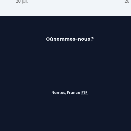
pour TPE, PME et ETI.
28 juil.
Voi
28
Où sommes-nous ?
Nantes, France 🇫🇷