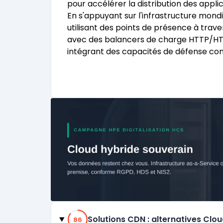
pour accélérer la distribution des appl
En s'appuyant sur l'infrastructure mond
utilisant des points de présence à trav
avec des balancers de charge HTTP/HTT
intégrant des capacités de défense co
Catégories
86% de compatibilité
Solutions CDN : alternatives Clo
86