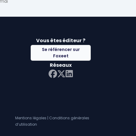
ci notre ...
 mai
Vous êtes éditeur ?
Se référencer sur
Foxeet
Réseaux
LinkedIn
Facebook
Twitter X
Mentions légales
|
Conditions générales
d’utilisation