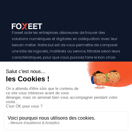
Foxeet aide les entreprises désireuses de trouver des
solutions numériques et digitales en adéquation avec leur
besoin métier. Notre but est de vous permettre de comparer
une liste de logiciels, matériels ou service, filtrable selon leurs
caractéristiques, pour que vous puissiez faire le bon choix
pour votre entreprise.
Vous êtes éditeur?
Se référencer sur Foxeet
Réseaux
© 2024 Foxeet, tous droits reservés
LinkedIn
Facebook
Twitter X
Mentions légales
|
Conditions générales d’utilisation