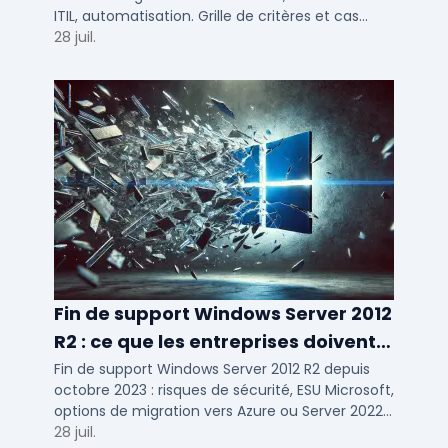
ITIL, automatisation. Grille de critères et cas
d'usage par taille d'entreprise.
28 juil.
Fin de support Windows Server 2012
R2 : ce que les entreprises doivent
savoir
Fin de support Windows Server 2012 R2 depuis
octobre 2023 : risques de sécurité, ESU Microsoft,
options de migration vers Azure ou Server 2022
pour TPE, PME et ETI.
28 juil.