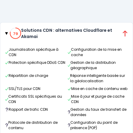
Catégories
79% de compatibilité
Solutions CDN : alternatives Cloudflare et
79
Akamai
Journalisation spécifique à
Configuration de la mise en
CDN
cache
Protection spécifique DDoS CDN
Gestion de la distribution
géographique
Répartition de charge
Réponse intelligente basée sur
la géolocalisation
SSL/TLS pour CDN
Mise en cache de contenu web
Certificats SSL spécifiques au
Mise à jour et purge de cache
CDN
CDN
Rapport de trafic CDN
Gestion du taux de transfert de
données
Protocole de distribution de
Configuration du point de
contenu
présence (POP)