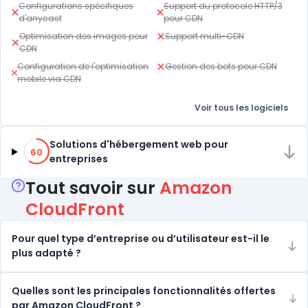
Configurations spécifiques
Support du protocole HTTP/3
d'anycast
pour CDN
Optimisation des images pour
Support multi-CDN
CDN
Configuration de l'optimisation
Gestion des bots pour CDN
mobile via CDN
Voir tous les logiciels
60% de compatibilité
Solutions d'hébergement web pour
60
entreprises
Tout savoir sur
Amazon
CloudFront
Pour quel type d’entreprise ou d’utilisateur est-il le
plus adapté ?
Quelles sont les principales fonctionnalités offertes
par Amazon CloudFront ?