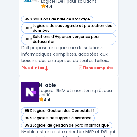
données, garantissant la di ...
Logiciel Dell pour solutions
4.4
95%
Solutions de baie de stockage
— voir Dell EMC dans cette catégorie
Logiciels de sauvegarde et protection des
90%
— voir Dell EMC dans cette catégorie
données
Solutions d'Hyperconvergence pour
90%
— voir Dell EMC dans cette catégorie
datacenter
Dell propose une gamme de solutions
informatiques complètes, adaptées aux
besoins des entreprises de toutes tailles.
Ses logiciels d'entreprise sont conçus pour
Plus d’infos
Fiche complète
améliorer la gestion des systèmes, la
sécurité des données et optimiser les
N-able
infrastructures IT. Les produits Dell incluent
Logiciel RMM et monitoring réseau
des serveurs, de ...
unifié
4.4
95%
Logiciel Gestion des Correctifs IT
— voir N-able dans cette catégorie
90%
Logiciels de support à distance
— voir N-able dans cette catégorie
85%
Logiciel de gestion de parc informatique
— voir N-able dans cette catégorie
N-able est une suite orientée MSP et DSI qui