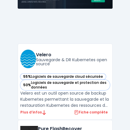
leurs données. Le ...
Velero
Sauvegarde & DR Kubernetes open
source
55%
Logiciels de sauvegarde cloud sécurisée
— voir Velero dans cette catégorie
Logiciels de sauvegarde et protection des
50%
— voir Velero dans cette catégorie
données
Velero est un outil open source de backup
Kubernetes permettant la sauvegarde et la
restauration Kubernetes des ressources de
cluster et des volumes persistants. Il
Plus d’infos
Fiche complète
adresse les besoins de disaster recovery
Kubernetes et la migration Kubernetes
Pure FlashRecover
entre clusters ou environnements, en