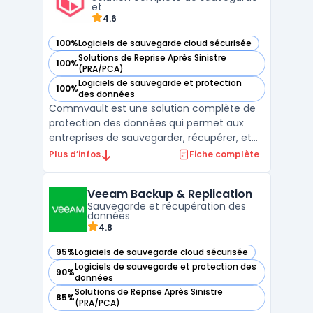
sur différents environnements clo ...
et
4.6
100%
Logiciels de sauvegarde cloud sécurisée
— voir Commvault dans cette catégorie
Solutions de Reprise Après Sinistre
100%
— voir Commvault dans cette catégorie
(PRA/PCA)
Logiciels de sauvegarde et protection
100%
— voir Commvault dans cette catégorie
des données
Commvault est une solution complète de
protection des données qui permet aux
entreprises de sauvegarder, récupérer, et
gérer leurs données à travers des
Plus d’infos
Fiche complète
environnements multi-cloud et on-
premise. Conçue pour répondre aux
Veeam Backup & Replication
besoins complexes des infrastructures
Sauvegarde et récupération des
modernes, Commvault offre une approche
données
cen ...
4.8
95%
Logiciels de sauvegarde cloud sécurisée
— voir Veeam Backup & Replication dans cette catégorie
Logiciels de sauvegarde et protection des
90%
— voir Veeam Backup & Replication dans cette catégorie
données
Solutions de Reprise Après Sinistre
85%
— voir Veeam Backup & Replication dans cette catégorie
(PRA/PCA)