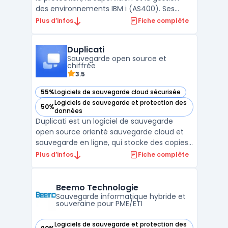
des environnements IBM i (AS400). Ses
solutions innovantes permettent aux
Plus d’infos
Fiche complète
entreprises de sécuriser leurs
infrastructures critiques, de garantir la
Duplicati
disponibilité des systèmes, et de simplifier
Sauvegarde open source et
la gestion des donné ...
chiffrée
3.5
55%
Logiciels de sauvegarde cloud sécurisée
— voir Duplicati dans cette catégorie
Logiciels de sauvegarde et protection des
50%
— voir Duplicati dans cette catégorie
données
Duplicati est un logiciel de sauvegarde
open source orienté sauvegarde cloud et
sauvegarde en ligne, qui stocke des copies
chiffrées, incrémentielles et compressées
Plus d’infos
Fiche complète
vers de nombreux stockages : S3 et
compatibles (sauvegarde S3), OneDrive,
Google Drive, WebDAV, FTP/SFTP, NAS, ainsi
Beemo Technologie
que des disques lo ...
Sauvegarde informatique hybride et
souveraine pour PME/ETI
Logiciels de sauvegarde et protection des