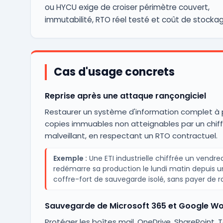
ou HYCU exige de croiser périmètre couvert,
immutabilité, RTO réel testé et coût de stockag
Cas d'usage concrets
Reprise après une attaque rançongiciel
Restaurer un système d'information complet à p
copies immuables non atteignables par un chif
malveillant, en respectant un RTO contractuel.
Exemple :
Une ETI industrielle chiffrée un vendred
redémarre sa production le lundi matin depuis u
coffre-fort de sauvegarde isolé, sans payer de r
Sauvegarde de Microsoft 365 et Google W
Protéger les boîtes mail, OneDrive, SharePoint,