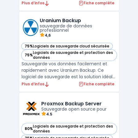
pour les systèmes Microsoft. Il offre une
Plus d’infos
Fiche complète
protection des données complète pour les
serveurs, les ordinateurs de bureau, les
Uranium Backup
applications et les workloads virtualisés.
sauvegarde de données
Avec des fonction ...
professionnel
4,6
75%
Logiciels de sauvegarde cloud sécurisée
— voir Uranium Backup dans cette catégorie
Logiciels de sauvegarde et protection des
75%
— voir Uranium Backup dans cette catégorie
données
Sauvegarde vos données facilement et
rapidement avec Uranium Backup. Ce
logiciel de sauvegarde est la solution idéale
pour sécuriser vos fichiers sur tous types de
Plus d’infos
Fiche complète
supports tels que des disques durs externes,
des réseaux, des serveurs Cloud, etc.
Uranium Backup offre une interface simple
Proxmox Backup Server
d'utilisati ...
Sauvegarde open source pour
4.5
Logiciels de sauvegarde et protection des
80%
— voir Proxmox Backup Server dans cette catégorie
données