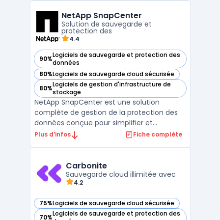
aux identifiants, clés API ou certificats, tout
NetApp SnapCenter
en garantissant un chiffrement robuste ...
Solution de sauvegarde et
protection des
4.4
Logiciels de sauvegarde et protection des
90%
— voir NetApp SnapCenter dans cette catégorie
données
80%
Logiciels de sauvegarde cloud sécurisée
— voir NetApp SnapCenter dans cette catégorie
Logiciels de gestion d'infrastructure de
80%
— voir NetApp SnapCenter dans cette catégorie
stockage
NetApp SnapCenter est une solution
complète de gestion de la protection des
données conçue pour simplifier et
centraliser les processus de sauvegarde,
Plus d’infos
Fiche complète
restauration et clonage des applications
critiques au sein des environnements
d'entreprise. Grâce à son interface unifiée,
Carbonite
SnapCenter permet aux admi ...
Sauvegarde cloud illimitée avec
4.2
75%
Logiciels de sauvegarde cloud sécurisée
— voir Carbonite dans cette catégorie
Logiciels de sauvegarde et protection des
70%