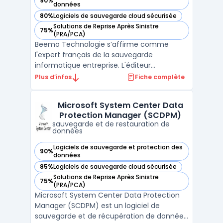
90%
— voir Beemo Technologie dans cette catégorie
données
80%
Logiciels de sauvegarde cloud sécurisée
— voir Beemo Technologie dans cette catégorie
Solutions de Reprise Après Sinistre
75%
— voir Beemo Technologie dans cette catégorie
(PRA/PCA)
Beemo Technologie s’affirme comme
l'expert français de la sauvegarde
informatique entreprise. L'éditeur
montpelliérain conçoit des solutions
Plus d’infos
Fiche complète
souveraines adaptées aux TPE et PME
exigeantes. En maîtrisant le matériel et le
Microsoft System Center Data
logiciel, il permet de mettre en place une
Protection Manager (SCDPM)
procédure de sauvegarde automatisée ...
sauvegarde et de restauration de
données
Logiciels de sauvegarde et protection des
90%
— voir Microsoft System Center Data Protection Manager (
données
85%
Logiciels de sauvegarde cloud sécurisée
— voir Microsoft System Center Data Protection Manager (
Solutions de Reprise Après Sinistre
75%
— voir Microsoft System Center Data Protection Manager (
(PRA/PCA)
Microsoft System Center Data Protection
Manager (SCDPM) est un logiciel de
sauvegarde et de récupération de données