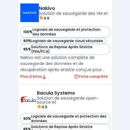
on-premise et hybrides, permettant aux
entreprises de sécuriser leurs données
Nakivo
critiques tout en ...
Solution de sauvegarde des VM et
4.6
Logiciels de sauvegarde et protection
100%
— voir Nakivo dans cette catégorie
des données
90%
Logiciels de sauvegarde cloud sécurisée
— voir Nakivo dans cette catégorie
Solutions de Reprise Après Sinistre
85%
— voir Nakivo dans cette catégorie
(PRA/PCA)
Nakivo est une solution complète de
sauvegarde des données et de
récupération après sinistre conçue pour
protéger les environnements VMware,
Plus d’infos
Fiche complète
Hyper-V, et Nutanix AHV. Elle permet aux
entreprises, en particulier les PME, de
Bacula Systems
sécuriser leurs machines virtuelles (VM) et
Solution de sauvegarde open-
leurs données critiques à travers ...
source et
4.5
Logiciels de sauvegarde et protection des
90%
— voir Bacula Systems dans cette catégorie
données
Solutions de Reprise Après Sinistre
85%