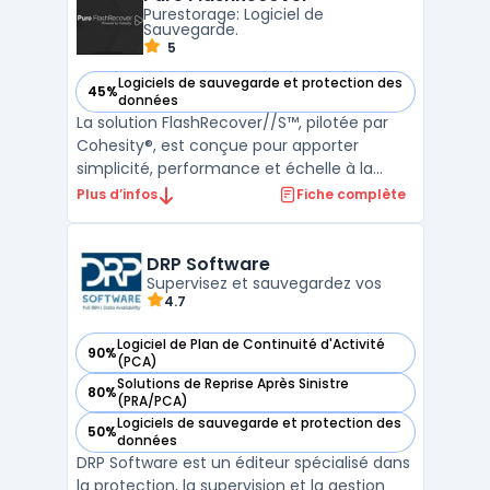
Purestorage: Logiciel de
s’appuyant sur l’AP ...
Sauvegarde.
5
Logiciels de sauvegarde et protection des
45%
— voir Pure FlashRecover dans cette catégorie
données
La solution FlashRecover//S™, pilotée par
Cohesity®, est conçue pour apporter
simplicité, performance et échelle à la
stratégie de protection des données. Elle
Plus d’infos
Fiche complète
vise à libérer les entreprises de
l’administration de leurs systèmes et
processus de sauvegarde et reprise,
DRP Software
permettant ainsi une concentrati ...
Supervisez et sauvegardez vos
4.7
Logiciel de Plan de Continuité d'Activité
90%
— voir DRP Software dans cette catégorie
(PCA)
Solutions de Reprise Après Sinistre
80%
— voir DRP Software dans cette catégorie
(PRA/PCA)
Logiciels de sauvegarde et protection des
50%
— voir DRP Software dans cette catégorie
données
DRP Software est un éditeur spécialisé dans
la protection, la supervision et la gestion