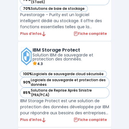
— voir Purestorage Purity dans cette catégorie
(STaaS)
70%
Solutions de baie de stockage
— voir Purestorage Purity dans cette catégorie
Purestorage - Purity est un logiciel
intelligent dédié au stockage. Il offre des
fonctions essentielles telles que la
protection des données, la déduplication, la
Plus d’infos
Fiche complète
réplication continue et des services de
fichiers avancés. Purity se distingue par son
IBM Storage Protect
caractère évolutif, sa facilité d'utilisation et
Solution IBM de sauvegarde et
sa ...
protection des données.
4.3
100%
Logiciels de sauvegarde cloud sécurisée
— voir IBM Storage Protect dans cette catégorie
Logiciels de sauvegarde et protection des
90%
— voir IBM Storage Protect dans cette catégorie
données
Solutions de Reprise Après Sinistre
85%
— voir IBM Storage Protect dans cette catégorie
(PRA/PCA)
IBM Storage Protect est une solution de
protection des données développée par IBM
pour répondre aux besoins des entreprises
en matière de sauvegarde, de récupération
Plus d’infos
Fiche complète
et de gestion du stockage. Cette