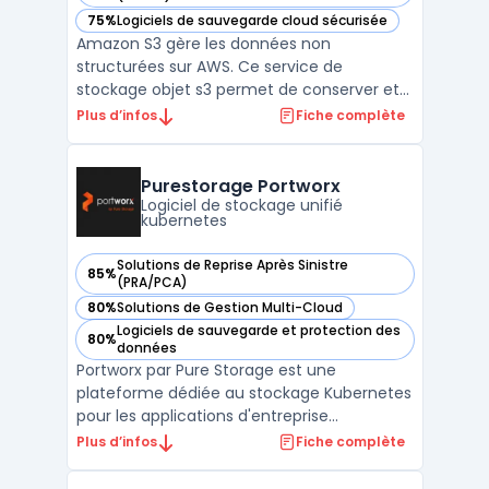
75%
Logiciels de sauvegarde cloud sécurisée
— voir Amazon S3 dans cette catégorie
Amazon S3 gère les données non
structurées sur AWS. Ce service de
stockage objet s3 permet de conserver et
récupérer tout volume de fichiers. Les
Plus d’infos
Fiche complète
entreprises utilisent cette infrastructure
cloud pour bâtir des lacs de données. Sa
conception garantit une durabilité élevée,
Purestorage Portworx
répondant aux besoins infor ...
Logiciel de stockage unifié
kubernetes
Solutions de Reprise Après Sinistre
85%
— voir Purestorage Portworx dans cette catégorie
(PRA/PCA)
80%
Solutions de Gestion Multi-Cloud
— voir Purestorage Portworx dans cette catégorie
Logiciels de sauvegarde et protection des
80%
— voir Purestorage Portworx dans cette catégorie
données
Portworx par Pure Storage est une
plateforme dédiée au stockage Kubernetes
pour les applications d'entreprise
modernes. Elle offre la possibilité d'exécuter
Plus d’infos
Fiche complète
n'importe quel service de données natif du
cloud, dans n'importe quel environnement