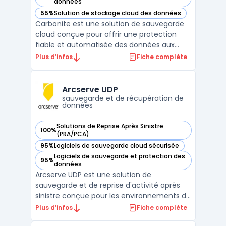
— voir Carbonite dans cette catégorie
données
55%
Solution de stockage cloud des données
— voir Carbonite dans cette catégorie
Carbonite est une solution de sauvegarde
cloud conçue pour offrir une protection
fiable et automatisée des données aux
particuliers et aux entreprises. Grâce à son
Plus d’infos
Fiche complète
sauvegarde illimitée, elle garantit la sécurité
des fichiers critiques, tels que les
documents, photos, vidéos et courriels, en
Arcserve UDP
les stoc ...
sauvegarde et de récupération de
données
Solutions de Reprise Après Sinistre
100%
— voir Arcserve UDP dans cette catégorie
(PRA/PCA)
95%
Logiciels de sauvegarde cloud sécurisée
— voir Arcserve UDP dans cette catégorie
Logiciels de sauvegarde et protection des
95%
— voir Arcserve UDP dans cette catégorie
données
Arcserve UDP est une solution de
sauvegarde et de reprise d'activité après
sinistre conçue pour les environnements de
travail modernes et complexes tels que les
Plus d’infos
Fiche complète
environnements virtuels, physiques et