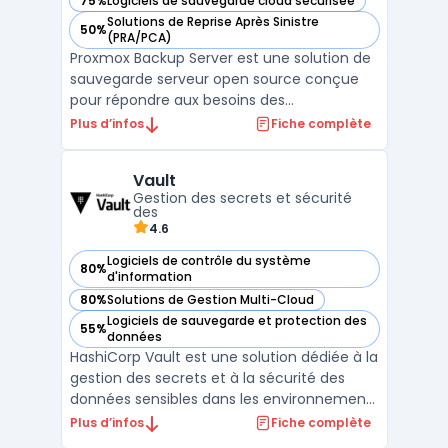
75%
Logiciels de sauvegarde cloud sécurisée
— voir Proxmox Backup Server dans cette catégorie
Solutions de Reprise Après Sinistre
50%
— voir Proxmox Backup Server dans cette catégorie
(PRA/PCA)
Proxmox Backup Server est une solution de
sauvegarde serveur open source conçue
pour répondre aux besoins des
environnements de virtualisation et des
Plus d’infos
Fiche complète
infrastructures IT modernes. Elle offre une
protection avancée des données grâce à
Vault
des fonctionnalités de sauvegarde et
Gestion des secrets et sécurité
récupération des données optim ...
des
4.6
Logiciels de contrôle du système
80%
— voir Vault dans cette catégorie
d'information
80%
Solutions de Gestion Multi-Cloud
— voir Vault dans cette catégorie
Logiciels de sauvegarde et protection des
55%
— voir Vault dans cette catégorie
données
HashiCorp Vault est une solution dédiée à la
gestion des secrets et à la sécurité des
données sensibles dans les environnements
informatiques complexes. Il s’adresse aux
Plus d’infos
Fiche complète
entreprises souhaitant centraliser l’accès