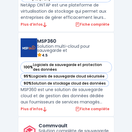
NetApp ONTAP est une plateforme de
virtualisation de stockage qui permet aux
entreprises de gérer efficacement leurs
ressources de stockage. Grâce à sa
Plus d’infos
Fiche complète
technologie de clusterisation, ONTAP offre
une haute disponibilité, une performance
MSP360
élevée et une scalabilité linéaire. La
Solution multi-cloud pour
plateforme prend en charg ...
sauvegarde et
4.5
Logiciels de sauvegarde et protection
100%
— voir MSP360 dans cette catégorie
des données
95%
Logiciels de sauvegarde cloud sécurisée
— voir MSP360 dans cette catégorie
90%
Solution de stockage cloud des données
— voir MSP360 dans cette catégorie
MSP360 est une solution de sauvegarde
cloud et de gestion des données dédiée
aux fournisseurs de services managés
(MSP) et aux entreprises. Grâce à son
Plus d’infos
Fiche complète
approche multi-cloud, MSP360 permet aux
MSP de centraliser et de gérer les
Commvault
sauvegardes et restaurations de données
Solution complète de sauvegarde