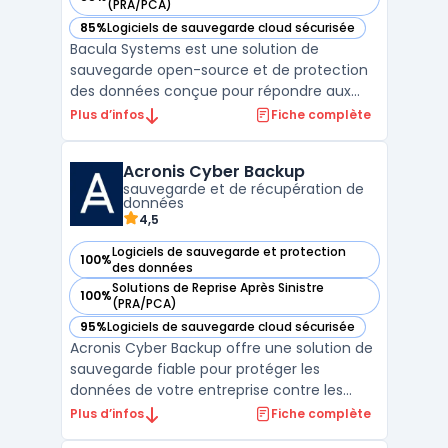
— voir Bacula Systems dans cette catégorie
(PRA/PCA)
85%
Logiciels de sauvegarde cloud sécurisée
— voir Bacula Systems dans cette catégorie
Bacula Systems est une solution de
sauvegarde open-source et de protection
des données conçue pour répondre aux
besoins des grandes entreprises et des
Plus d’infos
Fiche complète
environnements complexes. Elle permet de
gérer des infrastructures multi-cloud,
Acronis Cyber Backup
hybrides et on-premise, offrant ainsi une
sauvegarde et de récupération de
grande flexibilité en matiè ...
données
4,5
Logiciels de sauvegarde et protection
100%
— voir Acronis Cyber Backup dans cette catégorie
des données
Solutions de Reprise Après Sinistre
100%
— voir Acronis Cyber Backup dans cette catégorie
(PRA/PCA)
95%
Logiciels de sauvegarde cloud sécurisée
— voir Acronis Cyber Backup dans cette catégorie
Acronis Cyber Backup offre une solution de
sauvegarde fiable pour protéger les
données de votre entreprise contre les
pertes et les interruptions. Cette solution
Plus d’infos
Fiche complète
facile à utiliser permet une protection