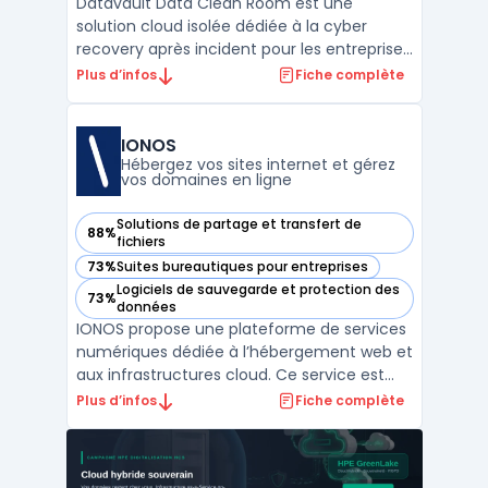
Datavault Data Clean Room est une
solution cloud isolée dédiée à la cyber
recovery après incident pour les entreprises
confrontées aux risques de contamination
Plus d’infos
Fiche complète
de données. Ce service propose un
environnement distinct du système de
production afin d’éviter toute réinfection
IONOS
ou perturbation des opérat ...
Hébergez vos sites internet et gérez
vos domaines en ligne
Solutions de partage et transfert de
88%
— voir IONOS dans cette catégorie
fichiers
73%
Suites bureautiques pour entreprises
— voir IONOS dans cette catégorie
Logiciels de sauvegarde et protection des
73%
— voir IONOS dans cette catégorie
données
IONOS propose une plateforme de services
numériques dédiée à l’hébergement web et
aux infrastructures cloud. Ce service est
destiné aux entreprises souhaitant
Plus d’infos
Fiche complète
centraliser la gestion de leurs domaines,
emails et espaces web en conformité avec
le RGPD, tout en assurant la maîtrise de