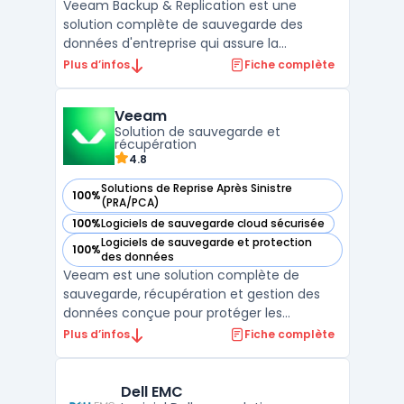
Veeam Backup & Replication est une
solution complète de sauvegarde des
données d'entreprise qui assure la
protection des environnements physiques,
Plus d’infos
Fiche complète
virtuels et cloud. Conçue pour répondre aux
besoins des entreprises modernes, cette
Veeam
solution offre des performances de
Solution de sauvegarde et
sauvegarde exceptionnelles grâ ...
récupération
4.8
Solutions de Reprise Après Sinistre
100%
— voir Veeam dans cette catégorie
(PRA/PCA)
100%
Logiciels de sauvegarde cloud sécurisée
— voir Veeam dans cette catégorie
Logiciels de sauvegarde et protection
100%
— voir Veeam dans cette catégorie
des données
Veeam est une solution complète de
sauvegarde, récupération et gestion des
données conçue pour protéger les
infrastructures d'entreprise à travers des
Plus d’infos
Fiche complète
environnements multi-cloud, on-premise
et hybrides. Reconnue pour sa flexibilité,
Veeam offre une protection continue des
Dell EMC