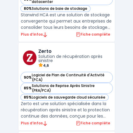
— voir Starwind HCA dans cette catégorie
datacenter
80%
Solutions de baie de stockage
— voir Starwind HCA dans cette catégorie
Starwind HCA est une solution de stockage
convergente qui permet aux entreprises de
consolider tous leurs besoins de stockage
et de virtualisation. Elle combine une
Plus d’infos
Fiche complète
gestion intelligente des disques et une
architecture de cluster hautement
Zerto
disponible pour une capacité de stockage à
Solution de récupération après
la fois flexible e ...
sinistre
4,6
Logiciel de Plan de Continuité d'Activité
90%
— voir Zerto dans cette catégorie
(PCA)
Solutions de Reprise Après Sinistre
85%
— voir Zerto dans cette catégorie
(PRA/PCA)
85%
Logiciels de sauvegarde cloud sécurisée
— voir Zerto dans cette catégorie
Zerto est une solution spécialisée dans la
récupération après sinistre et la protection
continue des données, conçue pour les
entreprises opérant dans des
Plus d’infos
Fiche complète
environnements multi-cloud et hybrides.