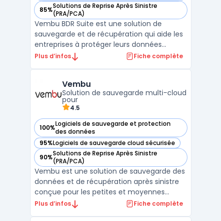
Solutions de Reprise Après Sinistre
85%
— voir Vembu BDR Suite dans cette catégorie
(PRA/PCA)
Vembu BDR Suite est une solution de
sauvegarde et de récupération qui aide les
entreprises à protéger leurs données
critiques. La suite inclut des fonctionnalités
Plus d’infos
Fiche complète
telles que la sauvegarde image, la
sauvegarde de fichiers et de dossiers, la
Vembu
restauration granulaire, la migration de
Solution de sauvegarde multi-cloud
données et la répli ...
pour
4.5
Logiciels de sauvegarde et protection
100%
— voir Vembu dans cette catégorie
des données
95%
Logiciels de sauvegarde cloud sécurisée
— voir Vembu dans cette catégorie
Solutions de Reprise Après Sinistre
90%
— voir Vembu dans cette catégorie
(PRA/PCA)
Vembu est une solution de sauvegarde des
données et de récupération après sinistre
conçue pour les petites et moyennes
entreprises (PME). Elle offre une protection
Plus d’infos
Fiche complète
complète des environnements multi-cloud,