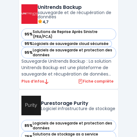
Grâce à son approche centrée sur la
Unitrends Backup
protection continue, Zerto offre une
sauvegarde et de récupération de
disponibilité constante des appl ...
données
4,7
Solutions de Reprise Après Sinistre
95%
— voir Unitrends Backup dans cette catégorie
(PRA/PCA)
95%
Logiciels de sauvegarde cloud sécurisée
— voir Unitrends Backup dans cette catégorie
Logiciels de sauvegarde et protection des
95%
— voir Unitrends Backup dans cette catégorie
données
Sauvegarde Unitrends Backup : La solution
Unitrends Backup est une plateforme de
sauvegarde et récupération de données
complète et fiable. Elle s'adresse aux
Plus d’infos
Fiche complète
petites et grandes entreprises avec un
large choix d'options de déploiement. La
solution offre une protection complète des
Purestorage Purity
données avec une re ...
Logiciel infrastructure de stockage
Logiciels de sauvegarde et protection des
85%
— voir Purestorage Purity dans cette catégorie
données
Solutions de stockage as a service
75%