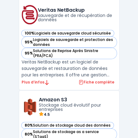
plateforme est conçue pour automatiser
les tâches critiques de sauvegarde des
Veritas NetBackup
données, garantissant a ...
sauvegarde et de récupération de
données
100%
Logiciels de sauvegarde cloud sécurisée
— voir Veritas NetBackup dans cette catégorie
Logiciels de sauvegarde et protection des
95%
— voir Veritas NetBackup dans cette catégorie
données
Solutions de Reprise Après Sinistre
95%
— voir Veritas NetBackup dans cette catégorie
(PRA/PCA)
Veritas NetBackup est un logiciel de
sauvegarde et restauration de données
pour les entreprises. Il offre une gestion
centralisée pour tous les types
Plus d’infos
Fiche complète
d'environnements, y compris les systèmes
virtuels et cloud. Avec sa technologie de
Amazon S3
duplication de données, les sauvegardes
Stockage cloud évolutif pour
peuvent être effectuées sur ...
entreprises
4.5
80%
Solution de stockage cloud des données
— voir Amazon S3 dans cette catégorie
Solutions de stockage as a service
80%
— voir Amazon S3 dans cette catégorie
(STaaS)