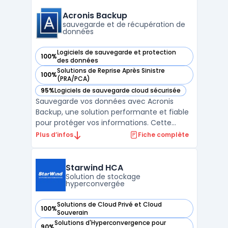
complète des données, de la sauvegarde
initiale à la sauvegarde régulière tout en
Acronis Backup
conservant la fl ...
sauvegarde et de récupération de
données
Logiciels de sauvegarde et protection
100%
— voir Acronis Backup dans cette catégorie
des données
Solutions de Reprise Après Sinistre
100%
— voir Acronis Backup dans cette catégorie
(PRA/PCA)
95%
Logiciels de sauvegarde cloud sécurisée
— voir Acronis Backup dans cette catégorie
Sauvegarde vos données avec Acronis
Backup, une solution performante et fiable
pour protéger vos informations. Cette
solution permet de sauvegarder des
Plus d’infos
Fiche complète
données sur une grande variété d'appareils,
y compris des ordinateurs portables, des
serveurs, des postes de travail et des
Starwind HCA
appareils mobiles. Avec ...
Solution de stockage
hyperconvergée
Solutions de Cloud Privé et Cloud
100%
— voir Starwind HCA dans cette catégorie
Souverain
Solutions d'Hyperconvergence pour
90%