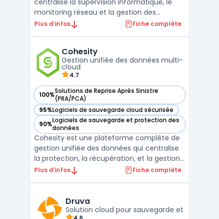
centralise la supervision informatique, le
monitoring réseau et la gestion des
correctifs au sein d’une même plateforme.
Plus d’infos
Fiche complète
Conçue pour l’exploitation au quotidien, elle
regroupe logiciel RMM, accès à distance
Cohesity
sécurisé, inventaire, alerting et reporting
Gestion unifiée des données multi-
pour ...
cloud
4.7
Solutions de Reprise Après Sinistre
100%
— voir Cohesity dans cette catégorie
(PRA/PCA)
95%
Logiciels de sauvegarde cloud sécurisée
— voir Cohesity dans cette catégorie
Logiciels de sauvegarde et protection des
90%
— voir Cohesity dans cette catégorie
données
Cohesity est une plateforme complète de
gestion unifiée des données qui centralise
la protection, la récupération, et la gestion
des données sur des environnements
Plus d’infos
Fiche complète
multi-cloud, on-premise et hybrides.
Conçue pour simplifier la gestion des silos
de données et améliorer la cyber-résilience
Druva
des entrepr ...
Solution cloud pour sauvegarde et
4.6