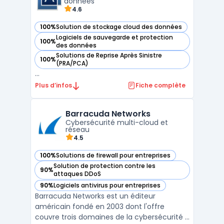
données
4.6
100%
Solution de stockage cloud des données
— voir Acronis dans cette catégorie
Logiciels de sauvegarde et protection
100%
— voir Acronis dans cette catégorie
des données
Solutions de Reprise Après Sinistre
100%
— voir Acronis dans cette catégorie
(PRA/PCA)
...
Plus d’infos
Fiche complète
Barracuda Networks
Cybersécurité multi-cloud et
réseau
4.5
100%
Solutions de firewall pour entreprises
— voir Barracuda Networks dans cette catégorie
Solution de protection contre les
90%
— voir Barracuda Networks dans cette catégorie
attaques DDoS
90%
Logiciels antivirus pour entreprises
— voir Barracuda Networks dans cette catégorie
Barracuda Networks est un éditeur
américain fondé en 2003 dont l'offre
couvre trois domaines de la cybersécurité :