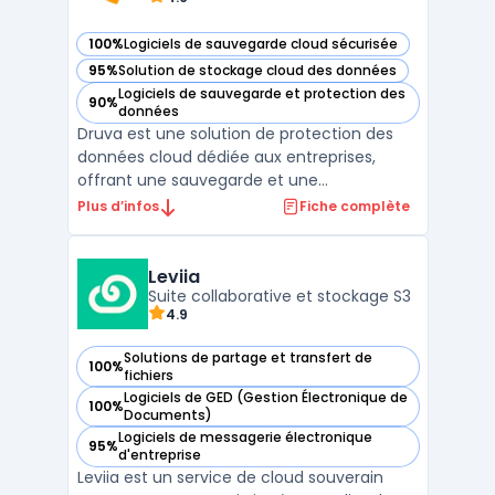
100%
Logiciels de sauvegarde cloud sécurisée
— voir Druva dans cette catégorie
95%
Solution de stockage cloud des données
— voir Druva dans cette catégorie
Logiciels de sauvegarde et protection des
90%
— voir Druva dans cette catégorie
données
Druva est une solution de protection des
données cloud dédiée aux entreprises,
offrant une sauvegarde et une
récupération des données centralisées sur
Plus d’infos
Fiche complète
une infrastructure 100% cloud. Grâce à son
modèle SaaS, Druva permet de protéger les
données des organisations, quelle que soit
Leviia
leur taille, en élimi ...
Suite collaborative et stockage S3
4.9
Solutions de partage et transfert de
100%
— voir Leviia dans cette catégorie
fichiers
Logiciels de GED (Gestion Électronique de
100%
— voir Leviia dans cette catégorie
Documents)
Logiciels de messagerie électronique
95%
— voir Leviia dans cette catégorie
d'entreprise
Leviia est un service de cloud souverain