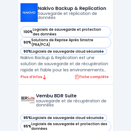
cloud. En utilisant la technologie de
déduplication globale, UDP permet des
Nakivo Backup & Replication
sauvegardes et des restau ...
Sauvegarde et réplication de
données
Logiciels de sauvegarde et protection
100%
— voir Nakivo Backup & Replication dans cette catégorie
des données
Solutions de Reprise Après Sinistre
90%
— voir Nakivo Backup & Replication dans cette catégorie
(PRA/PCA)
90%
Logiciels de sauvegarde cloud sécurisée
— voir Nakivo Backup & Replication dans cette catégorie
Nakivo Backup & Replication est une
solution de sauvegarde et de récupération
rapide et fiable pour les environnements
virtuels VMware, Hyper-V et AWS. Il offre des
Plus d’infos
Fiche complète
fonctionnalités avancées telles que la
sauvegarde incrémentielle, la déduplication
mondiale, la compression, la protection
Vembu BDR Suite
contre les r ...
sauvegarde et de récupération de
données
95%
Logiciels de sauvegarde cloud sécurisée
— voir Vembu BDR Suite dans cette catégorie
Logiciels de sauvegarde et protection des
95%
— voir Vembu BDR Suite dans cette catégorie
données