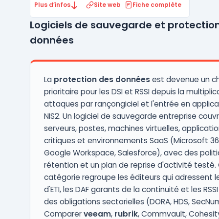
email security, protection des applications
Plus d’infos
Site web
Fiche complète
web et réseaux, et sauvegarde des
Logiciels de sauvegarde et protectio
données. La plateforme BarracudaONE
regroupe l'ensemble des produits sous une
données
console d'administration unif ...
La
protection des données
est devenue un ch
prioritaire pour les DSI et RSSI depuis la multipli
attaques par rançongiciel et l'entrée en applic
NIS2. Un logiciel de sauvegarde entreprise couv
serveurs, postes, machines virtuelles, applicati
critiques et environnements SaaS (Microsoft 36
Google Workspace, Salesforce), avec des polit
rétention et un plan de reprise d'activité testé.
catégorie regroupe les éditeurs qui adressent l
d'ETI, les DAF garants de la continuité et les RSS
des obligations sectorielles (DORA, HDS, SecNu
Comparer
veeam
,
rubrik
, Commvault, Cohesity