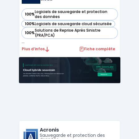
Logiciels de sauvegarde et protection
100%
— voir Acronis Cyber Protect Cloud dans cette catégorie
des données
100%
Logiciels de sauvegarde cloud sécurisée
— voir Acronis Cyber Protect Cloud dans cette catégorie
Solutions de Reprise Après Sinistre
100%
— voir Acronis Cyber Protect Cloud dans cette catégorie
(PRA/PCA)
...
Plus d’infos
Fiche complète
Acronis
Sauvegarde et protection des