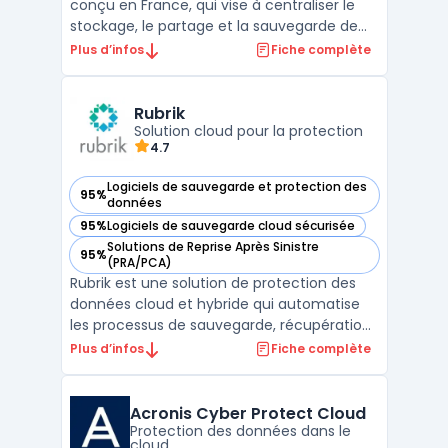
conçu en France, qui vise à centraliser le
stockage, le partage et la sauvegarde de
données pour des usages professionnels.
Plus d’infos
Fiche complète
L’éditeur met en avant un hébergement
exclusivement en France, une conformité
RGPD, ainsi que des certifications ISO 27001
Rubrik
et HDS (selo ...
Solution cloud pour la protection
4.7
Logiciels de sauvegarde et protection des
95%
— voir Rubrik dans cette catégorie
données
95%
Logiciels de sauvegarde cloud sécurisée
— voir Rubrik dans cette catégorie
Solutions de Reprise Après Sinistre
95%
— voir Rubrik dans cette catégorie
(PRA/PCA)
Rubrik est une solution de protection des
données cloud et hybride qui automatise
les processus de sauvegarde, récupération
et archivage des données critiques des
Plus d’infos
Fiche complète
entreprises. Conçu pour répondre aux
besoins des environnements modernes,
Rubrik simplifie la gestion des données
Acronis Cyber Protect Cloud
grâce à son approche un ...
Protection des données dans le
cloud