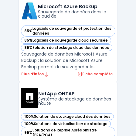
cloud, tout en étant compatible avec
Microsoft Azure Backup
toutes les plateformes ...
Sauvegarde de données dans le
cloud de
Logiciels de sauvegarde et protection des
85%
— voir Microsoft Azure Backup dans cette catégorie
données
85%
Logiciels de sauvegarde cloud sécurisée
— voir Microsoft Azure Backup dans cette catégorie
85%
Solution de stockage cloud des données
— voir Microsoft Azure Backup dans cette catégorie
Sauvegarde de données Microsoft Azure
Backup : la solution de Microsoft Azure
Backup permet de sauvegarder les
données de vos serveurs locaux ou de vos
Plus d’infos
Fiche complète
machines virtuelles dans le cloud. Avec des
fonctionnalités de restauration granulaire
et de sauvegarde automatique, vous
NetApp ONTAP
pouvez récupérer rapidemen ...
Système de stockage de données
haute
100%
Solution de stockage cloud des données
— voir NetApp ONTAP dans cette catégorie
100%
Solutions de virtualisation de stockage
— voir NetApp ONTAP dans cette catégorie
Solutions de Reprise Après Sinistre
95%
— voir NetApp ONTAP dans cette catégorie
(PRA/PCA)