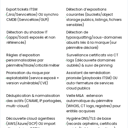
Export tickets ITSM
Détection d’expositions
(Jira/ServiceNow) OU synchro
courantes (buckets/object
CMDB (ServiceNow/GLPI)
storage publics, listings, fichiers
sensibles)
Détection du shadow IT
Détection de
(apps/SaaS exposés et non
typosquatting/sous-domaines
référencés)
abusifs liés à la marque (sur
périmètre déclaré)
Règles d’exposition
Surveillance certificats via CT
personnalisables par
logs (découverte domaines
périmètre/filiale/criticité métier
oubliés) & suivi de pinning
Priorisation du risque par
Assistant de remédiation
exploitabilité (service exposé +
priorisée (playbooks ITSM) OU
version vulnérable/CVE)
auto-fermeture de services
cloud publics
Déduplication & normalisation
Veille M&A : extension
des actifs (CNAME, IP partagées,
automatique du périmètre
multi-cloud)
(WHOIS, CT logs, registres) pour
entités acquises
Découverte cloud agentless
Hygiène DNS/TLS de base
(AWS/Azure/GCP) OU import
(records orphelins, certificats