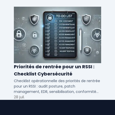
DSI.
Priorités de rentrée pour un RSSI :
Checklist Cybersécurité
Checklist opérationnelle des priorités de rentrée
pour un RSSI : audit posture, patch
management, EDR, sensibilisation, conformité
NIS2 et plan de continuité.
28 juil.