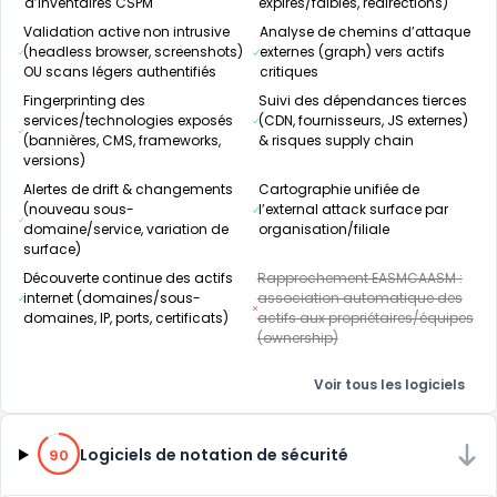
d’inventaires CSPM
expirés/faibles, redirections)
Validation active non intrusive
Analyse de chemins d’attaque
(headless browser, screenshots)
externes (graph) vers actifs
OU scans légers authentifiés
critiques
Fingerprinting des
Suivi des dépendances tierces
services/technologies exposés
(CDN, fournisseurs, JS externes)
(bannières, CMS, frameworks,
& risques supply chain
versions)
Alertes de drift & changements
Cartographie unifiée de
(nouveau sous-
l’external attack surface par
domaine/service, variation de
organisation/filiale
surface)
Découverte continue des actifs
Rapprochement EASMCAASM :
internet (domaines/sous-
association automatique des
domaines, IP, ports, certificats)
actifs aux propriétaires/équipes
(ownership)
Voir tous les logiciels
90% de compatibilité
Logiciels de notation de sécurité
90