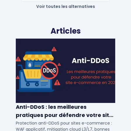
Voir toutes les alternatives
Articles
Anti-DDoS : les meilleures
pratiques pour défendre votre site
e-commerce en 2025
Protection anti-DDoS pour sites e-commerce :
WAF applicatif, mitigation cloud L3/L7, bonnes