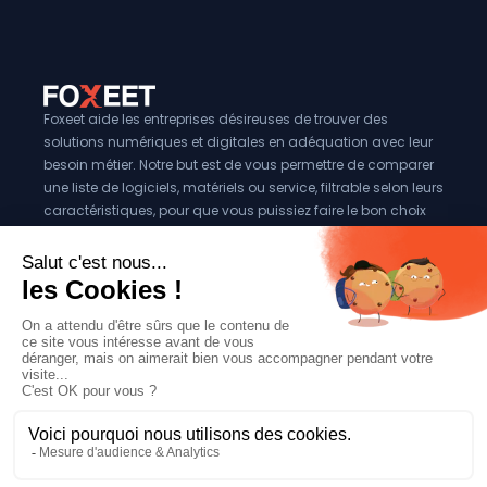
Foxeet aide les entreprises désireuses de trouver des
solutions numériques et digitales en adéquation avec leur
besoin métier. Notre but est de vous permettre de comparer
une liste de logiciels, matériels ou service, filtrable selon leurs
caractéristiques, pour que vous puissiez faire le bon choix
pour votre entreprise.
Vous êtes éditeur?
Se référencer sur Foxeet
Réseaux
© 2024 Foxeet, tous droits reservés
LinkedIn
Facebook
Twitter X
Mentions légales
|
Conditions générales d’utilisation