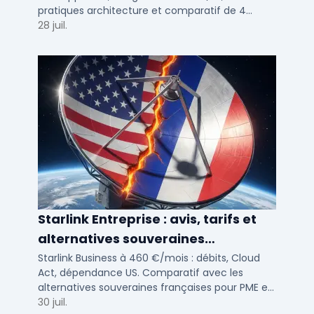
pratiques architecture et comparatif de 4
solutions testees par des DSI en 2025.
28 juil.
Starlink Entreprise : avis, tarifs et
alternatives souveraines
françaises 2026
Starlink Business à 460 €/mois : débits, Cloud
Act, dépendance US. Comparatif avec les
alternatives souveraines françaises pour PME et
ETI multi-sites. Avis terrain et critères de choix
30 juil.