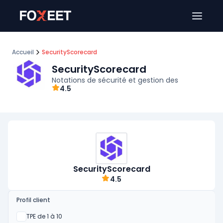
Ouver
Accueil
SecurityScorecard
SecurityScorecard
Notations de sécurité et gestion des
4.5
SecurityScorecard
4.5
Profil client
Oui
TPE de 1 à 10