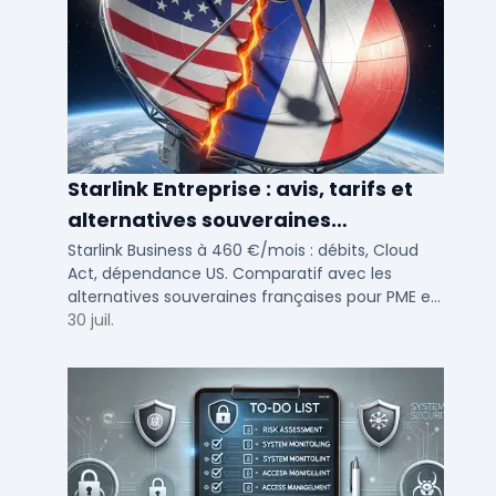
Starlink Entreprise : avis, tarifs et
alternatives souveraines
françaises 2026
Starlink Business à 460 €/mois : débits, Cloud
Act, dépendance US. Comparatif avec les
alternatives souveraines françaises pour PME et
ETI multi-sites. Avis terrain et critères de choix
30 juil.
DSI.