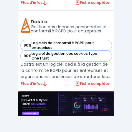
l'intégration d'une bannière cookies sur tout
Plus d’infos
Fiche complète
site web via un script léger. L'outil
automatise la détection des traceurs et
garantit un contrôle des données
Dastra
personnelles par les v ...
Gestion des données personnelles et
conformité RGPD pour entreprises
Logiciels de conformité RGPD pour
90%
— voir Dastra dans cette catégorie
entreprises
Logiciel de gestion des cookies type
90%
— voir Dastra dans cette catégorie
OneTrust
Dastra est un logiciel dédié à la gestion de
la conformité RGPD pour les entreprises et
organisations soucieuses de structurer leur
mise en conformité. Face à la
Plus d’infos
Fiche complète
multiplication des obligations
réglementaires, la gestion centralisée des
registres de traitements, des demandes
d’exercice des droits et ...