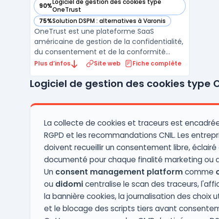
Logiciel de gestion des cookies type
90%
— voir OneTrust dans cette catégorie
OneTrust
75%
Solution DSPM : alternatives à Varonis
— voir OneTrust dans cette catégorie
OneTrust est une plateforme SaaS
américaine de gestion de la confidentialité,
du consentement et de la conformité
réglementaire. Fondée en 2016 à Atlanta,
Plus d’infos
Site web
Fiche complète
elle regroupe plus de 12 000 clients dans 180
Logiciel de gestion des cookies type 
pays, dont des entreprises du CAC 40 et
des administrations publiques. La
plateforme couvre la conf ...
La collecte de cookies et traceurs est encadrée
RGPD et les recommandations CNIL. Les entrepr
doivent recueillir un consentement libre, éclairé
documenté pour chaque finalité marketing ou a
Un
consent management platform
comme
ou
didomi
centralise le scan des traceurs, l'aff
la bannière cookies, la journalisation des choix ut
et le blocage des scripts tiers avant consente