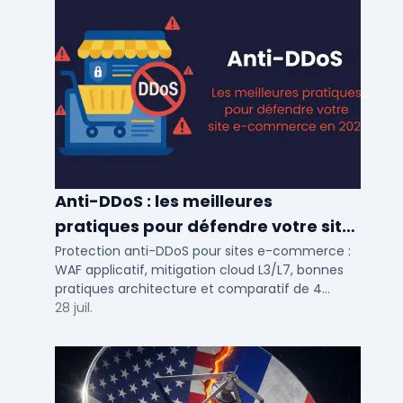
Anti-DDoS : les meilleures
pratiques pour défendre votre site
e-commerce en 2025
Protection anti-DDoS pour sites e-commerce :
WAF applicatif, mitigation cloud L3/L7, bonnes
pratiques architecture et comparatif de 4
solutions testees par des DSI en 2025.
28 juil.