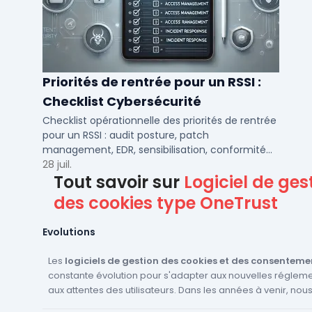
Priorités de rentrée pour un RSSI :
Checklist Cybersécurité
Checklist opérationnelle des priorités de rentrée
pour un RSSI : audit posture, patch
management, EDR, sensibilisation, conformité
NIS2 et plan de continuité.
28 juil.
Tout savoir sur
Logiciel de ges
des cookies type OneTrust
Evolutions
Les
logiciels de gestion des cookies et des consenteme
constante évolution pour s'adapter aux nouvelles régleme
aux attentes des utilisateurs. Dans les années à venir, no
nous attendre à voir plusieurs innovations dans ce domaine. T