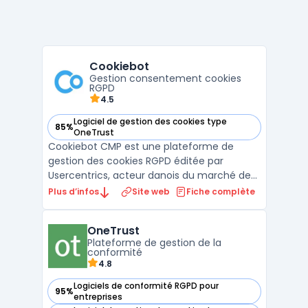
Cookiebot
Gestion consentement cookies
RGPD
4.5
Logiciel de gestion des cookies type
85%
— voir Cookiebot dans cette catégorie
OneTrust
Cookiebot CMP est une plateforme de
gestion des cookies RGPD éditée par
Usercentrics, acteur danois du marché de
la conformité numérique. L'outil scanne
Plus d’infos
Site web
Fiche complète
automatiquement l'ensemble des cookies
et traceurs déposés sur un site web, les
OneTrust
classe en quatre catégories (nécessaires,
Plateforme de gestion de la
préférences, statistiques ...
conformité
4.8
Logiciels de conformité RGPD pour
95%
— voir OneTrust dans cette catégorie
entreprises