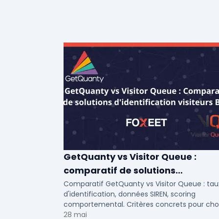
GetQuanty vs Visitor Queue :
comparatif de solutions
d'identification visiteurs B2B
Comparatif GetQuanty vs Visitor Queue : tau
d'identification, données SIREN, scoring
comportemental. Critères concrets pour choi
votre solution de lead generation B2B en PME
28 mai