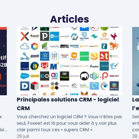
Articles
Principales solutions CRM - logiciel
La
CRM
l’
cr
x
Vous cherchez un logiciel CRM ? Vous n’êtes pas
Sel
seul, Foxeet est là pour vous aider à y voir plus
ent
sir
clair parmi tous ces « supers CRM ».
com
 et
29 juil.
Out
28 j