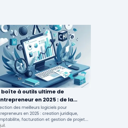
 boîte à outils ultime de
entrepreneur en 2025 : de la
éation à la gestion
ection des meilleurs logiciels pour
repreneurs en 2025 : creation juridique,
ptabilite, facturation et gestion de projet.
ils adaptes aux TPE, PME et independants en
uil.