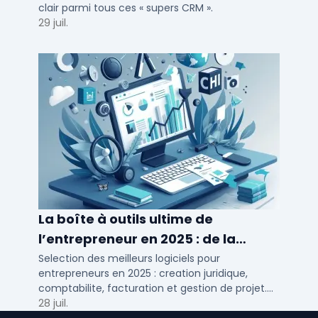
clair parmi tous ces « supers CRM ».
29 juil.
La boîte à outils ultime de
l’entrepreneur en 2025 : de la
création à la gestion
Selection des meilleurs logiciels pour
entrepreneurs en 2025 : creation juridique,
comptabilite, facturation et gestion de projet.
Outils adaptes aux TPE, PME et independants en
28 juil.