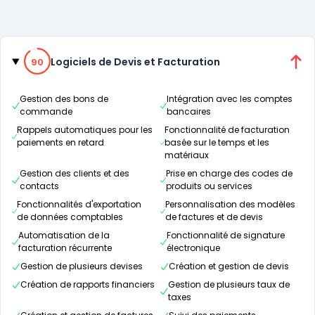
Catégories
90% de compatibilité
Logiciels de Devis et Facturation
90
Gestion des bons de
Intégration avec les comptes
commande
bancaires
Rappels automatiques pour les
Fonctionnalité de facturation
paiements en retard
basée sur le temps et les
matériaux
Gestion des clients et des
Prise en charge des codes de
contacts
produits ou services
Fonctionnalités d'exportation
Personnalisation des modèles
de données comptables
de factures et de devis
Automatisation de la
Fonctionnalité de signature
facturation récurrente
électronique
Gestion de plusieurs devises
Création et gestion de devis
Création de rapports financiers
Gestion de plusieurs taux de
taxes