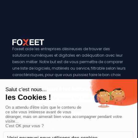
France.
Foxeet aide les entreprises désireuses de trouver des
solutions numériques et digitales en adéquation avec leur
besoin métier. Notre but est de vous permettre de comparer
une liste de logiciels, matériels ou service, filtrable selon leurs
caractéristiques, pour que vous puissiez faire le bon choix
pour votre entreprise.
Vous êtes éditeur?
Se référencer sur Foxeet
Réseaux
© 2024 Foxeet, tous droits reservés
LinkedIn
Facebook
Twitter X
Mentions légales
|
Conditions générales d’utilisation