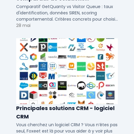
d'identification visiteurs B2B
Comparatif GetQuanty vs Visitor Queue : taux
d'identification, données SIREN, scoring
comportemental. Critères concrets pour choisir
votre solution de lead generation B2B en PME et
28 mai
ETI.
Principales solutions CRM - logiciel
CRM
Vous cherchez un logiciel CRM ? Vous n’êtes pas
seul, Foxeet est là pour vous aider à y voir plus