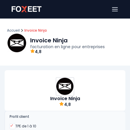
Ouver
Accueil
Invoice Ninja
Invoice Ninja
facturation en ligne pour entreprises
4,8
Invoice Ninja
4,8
Profil client
Oui
TPE de 1 à 10