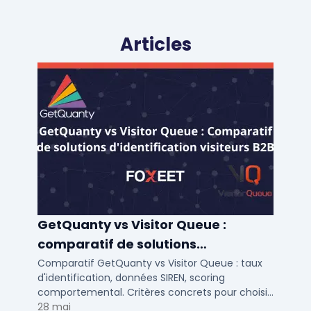
Articles
GetQuanty vs Visitor Queue :
comparatif de solutions
d'identification visiteurs B2B
Comparatif GetQuanty vs Visitor Queue : taux
d'identification, données SIREN, scoring
comportemental. Critères concrets pour choisir
votre solution de lead generation B2B en PME et
28 mai