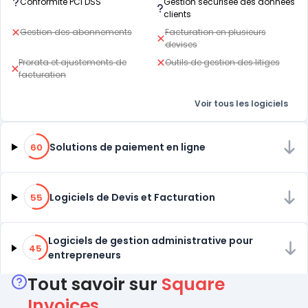
Conformité PCI DSS
Gestion sécurisée des données
clients
Gestion des abonnements
Facturation en plusieurs
devises
Prorata et ajustements de
Outils de gestion des litiges
facturation
Voir tous les logiciels
60% de compatibilité
Solutions de paiement en ligne
60
55% de compatibilité
Logiciels de Devis et Facturation
55
45% de compatibilité
Logiciels de gestion administrative pour
45
entrepreneurs
Tout savoir sur
Square
Invoices