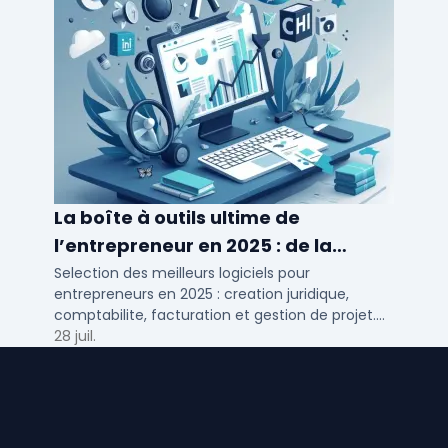
La boîte à outils ultime de
l’entrepreneur en 2025 : de la
création à la gestion
Selection des meilleurs logiciels pour
entrepreneurs en 2025 : creation juridique,
comptabilite, facturation et gestion de projet.
Outils adaptes aux TPE, PME et independants en
28 juil.
France.