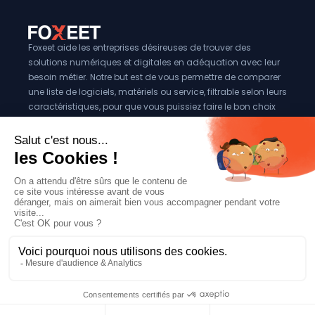
Foxeet aide les entreprises désireuses de trouver des
solutions numériques et digitales en adéquation avec leur
besoin métier. Notre but est de vous permettre de comparer
une liste de logiciels, matériels ou service, filtrable selon leurs
caractéristiques, pour que vous puissiez faire le bon choix
pour votre entreprise.
Vous êtes éditeur?
Se référencer sur Foxeet
Réseaux
© 2024 Foxeet, tous droits reservés
LinkedIn
Facebook
Twitter X
Mentions légales
|
Conditions générales d’utilisation