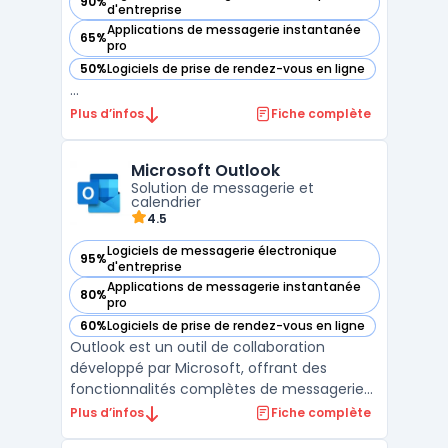
90%
— voir Zimbra dans cette catégorie
d'entreprise
Applications de messagerie instantanée
65%
— voir Zimbra dans cette catégorie
pro
50%
Logiciels de prise de rendez-vous en ligne
— voir Zimbra dans cette catégorie
...
Plus d’infos
Fiche complète
Microsoft Outlook
Solution de messagerie et
calendrier
4.5
Logiciels de messagerie électronique
95%
— voir Microsoft Outlook dans cette catégorie
d'entreprise
Applications de messagerie instantanée
80%
— voir Microsoft Outlook dans cette catégorie
pro
60%
Logiciels de prise de rendez-vous en ligne
— voir Microsoft Outlook dans cette catégorie
Outlook est un outil de collaboration
développé par Microsoft, offrant des
fonctionnalités complètes de messagerie
professionnelle et de calendrier intégré.
Plus d’infos
Fiche complète
Conçu pour améliorer la productivité,