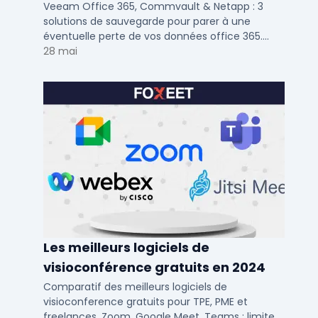
Netapp
Veeam Office 365, Commvault & Netapp : 3
solutions de sauvegarde pour parer à une
éventuelle perte de vos données office 365.
Voici notre ...
28 mai
Les meilleurs logiciels de
visioconférence gratuits en 2024
Comparatif des meilleurs logiciels de
visioconference gratuits pour TPE, PME et
freelances. Zoom, Google Meet, Teams : limites,