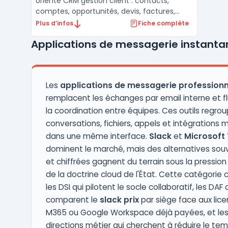
orienté CRM gestion client : contacts,
comptes, opportunités, devis, factures,
campagnes et tickets sont centralisés dans
Plus d’infos
Fiche complète
un même espace. Les équipes
Applications de messagerie instanta
commerciales exploitent pipelines, scoring
et automatisations pour la CRM
prospection (formulaires web, c ...
Les
applications de messagerie professionn
remplacent les échanges par email interne et flu
la coordination entre équipes. Ces outils regro
conversations, fichiers, appels et intégrations m
dans une même interface.
Slack
et
Microsoft
dominent le marché, mais des alternatives sou
et chiffrées gagnent du terrain sous la pression
de la doctrine cloud de l'État. Cette catégorie
les DSI qui pilotent le socle collaboratif, les DAF 
comparent le
slack prix
par siège face aux lic
M365 ou Google Workspace déjà payées, et le
directions métier qui cherchent à réduire le te