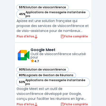
55%
Solution de visioconférence
— voir Apizee dans cette catégorie
Applications de messagerie instantanée
45%
— voir Apizee dans cette catégorie
pro
Apizee est une solution française qui
propose des services de visioconférence et
de visio-assistance pour de nombreux
secteurs comme la santé, l’industrie, et le
Plus d’infos
Fiche complète
service client. La plateforme repose sur le
protocole WebRTC, ce qui permet de lancer
Google Meet
des visioconférences directement depuis
Outil de visioconférence sécurisé
un navigateu ...
pour
4.7
90%
Solution de visioconférence
— voir Google Meet dans cette catégorie
80%
Logiciels de Gestion de Réunions
— voir Google Meet dans cette catégorie
Applications de messagerie instantanée
50%
— voir Google Meet dans cette catégorie
pro
Google Meet est un outil de
visioconférence développé par Google,
conçu pour faciliter les réunions en ligne
sécurisées et la collaboration en temps
Plus d’infos
Fiche complète