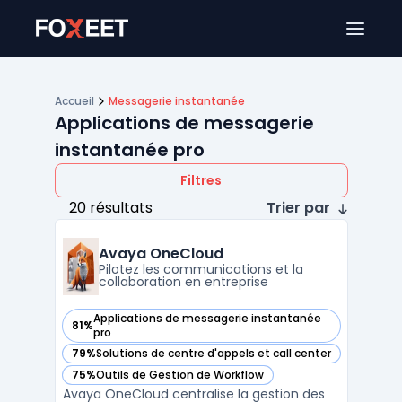
Ouver
Accueil
Messagerie instantanée
Applications de messagerie
instantanée pro
Filtres
20 résultats
Trier par
Avaya OneCloud
Pilotez les communications et la
collaboration en entreprise
Applications de messagerie instantanée
81%
— voir Avaya OneCloud dans cette catégorie
pro
79%
Solutions de centre d'appels et call center
— voir Avaya OneCloud dans cette catégorie
75%
Outils de Gestion de Workflow
— voir Avaya OneCloud dans cette catégorie
Avaya OneCloud centralise la gestion des