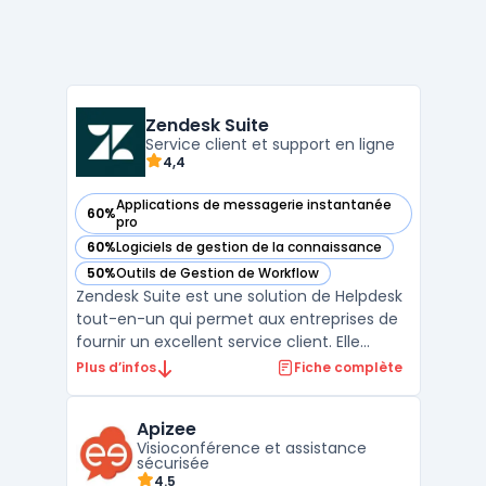
Zendesk Suite
Service client et support en ligne
4,4
Applications de messagerie instantanée
60%
— voir Zendesk Suite dans cette catégorie
pro
60%
Logiciels de gestion de la connaissance
— voir Zendesk Suite dans cette catégorie
50%
Outils de Gestion de Workflow
— voir Zendesk Suite dans cette catégorie
Zendesk Suite est une solution de Helpdesk
tout-en-un qui permet aux entreprises de
fournir un excellent service client. Elle
comprend un logiciel de support client, de
Plus d’infos
Fiche complète
chat en direct, de centre d'appels et de
base de connaissances. Les entreprises
Apizee
peuvent personnaliser la suite selon leurs
Visioconférence et assistance
besoins ...
sécurisée
4.5