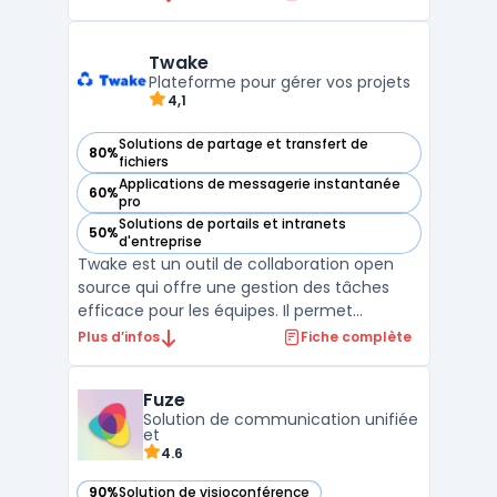
réel. Destiné aux entreprises, Google Meet
permet d'organiser des réunions virtuelles
avec une haute qualité audio et vidéo,
Twake
grâce à des technologies a ...
Plateforme pour gérer vos projets
4,1
Solutions de partage et transfert de
80%
— voir Twake dans cette catégorie
fichiers
Applications de messagerie instantanée
60%
— voir Twake dans cette catégorie
pro
Solutions de portails et intranets
50%
— voir Twake dans cette catégorie
d'entreprise
Twake est un outil de collaboration open
source qui offre une gestion des tâches
efficace pour les équipes. Il permet
d'organiser les tâches, les projets, le
Plus d’infos
Fiche complète
calendrier, le chat, les emails et bien plus
encore. Twake est conçu pour rendre le
Fuze
travail en équipe plus productif et plus
Solution de communication unifiée
facile, grâce à u ...
et
4.6
90%
Solution de visioconférence