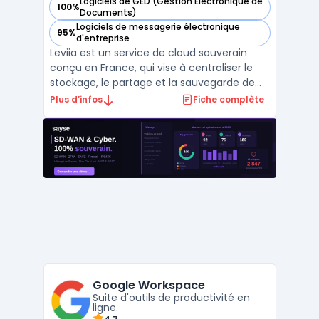
Logiciels de GED (Gestion Électronique de
100%
— voir Leviia dans cette catégorie
Documents)
Logiciels de messagerie électronique
95%
— voir Leviia dans cette catégorie
d'entreprise
Leviia est un service de cloud souverain
conçu en France, qui vise à centraliser le
stockage, le partage et la sauvegarde de
données pour des usages professionnels.
Plus d’infos
Fiche complète
L’éditeur met en avant un hébergement
exclusivement en France, une conformité
RGPD, ainsi que des certifications ISO 27001
et HDS (selo ...
Google Workspace
Suite d'outils de productivité en
ligne.