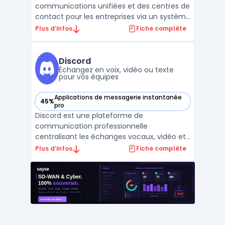
communications unifiées et des centres de
contact pour les entreprises via un système
d’abonnement. Les organisations disposent
Plus d’infos
Fiche complète
ainsi d’un modèle OPEX, évitant l’achat de
licences perpétuelles et maîtrisant leurs
coûts. Ce service permet de déployer des
Discord
outil ...
Échangez en voix, vidéo ou texte
pour vos équipes
Applications de messagerie instantanée
45%
— voir Discord dans cette catégorie
pro
Discord est une plateforme de
communication professionnelle
centralisant les échanges vocaux, vidéo et
texte dans le cadre de la collaboration
Plus d’infos
Fiche complète
entre équipes et communautés. Depuis
2015, cet outil est utilisé par un large public
pour répondre à la nécessité de faciliter les
interactions dans les stru ...