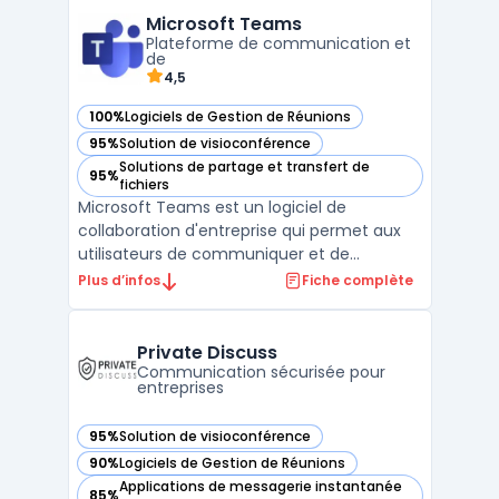
Outlook permet de gérer les emails, les
Microsoft Teams
contacts et les tâches depuis une interface
Plateforme de communication et
unique. Avec des opti ...
de
4,5
100%
Logiciels de Gestion de Réunions
— voir Microsoft Teams dans cette catégorie
95%
Solution de visioconférence
— voir Microsoft Teams dans cette catégorie
Solutions de partage et transfert de
95%
— voir Microsoft Teams dans cette catégorie
fichiers
Microsoft Teams est un logiciel de
collaboration d'entreprise qui permet aux
utilisateurs de communiquer et de
collaborer efficacement avec des équipes
Plus d’infos
Fiche complète
distantes. Son interface utilisateur
conviviale permet aux équipes de
communiquer via des chats, des appels
Private Discuss
audio et des appels vidéo. Il offre égal ...
Communication sécurisée pour
entreprises
95%
Solution de visioconférence
— voir Private Discuss dans cette catégorie
90%
Logiciels de Gestion de Réunions
— voir Private Discuss dans cette catégorie
Applications de messagerie instantanée
85%