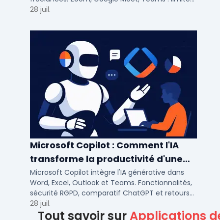
participants, fonctions cles pour bien choisir.
28 juil.
Microsoft Copilot : Comment l'IA
transforme la productivité d'une
PME/ETI ?
Microsoft Copilot intègre l'IA générative dans
Word, Excel, Outlook et Teams. Fonctionnalités,
sécurité RGPD, comparatif ChatGPT et retours
concrets pour PME et ETI françaises.
28 juil.
Tout savoir sur
Applications d