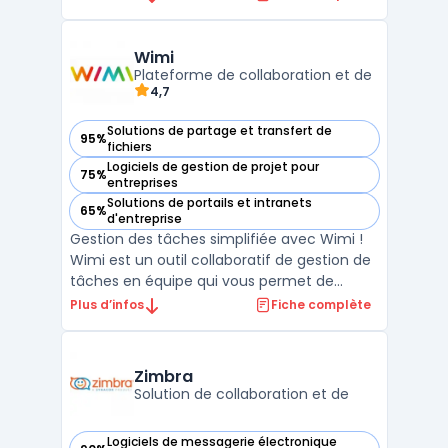
tâches et des fichiers. Destiné aux
entreprises de toutes tailles, Mailo propose
une solution sécurisée et respectueuse de
Wimi
la vie privée p ...
Plateforme de collaboration et de
4,7
Solutions de partage et transfert de
95%
— voir Wimi dans cette catégorie
fichiers
Logiciels de gestion de projet pour
75%
— voir Wimi dans cette catégorie
entreprises
Solutions de portails et intranets
65%
— voir Wimi dans cette catégorie
d'entreprise
Gestion des tâches simplifiée avec Wimi !
Wimi est un outil collaboratif de gestion de
tâches en équipe qui vous permet de
travailler plus rapidement et plus
Plus d’infos
Fiche complète
efficacement. Avec Wimi, vous pouvez
créer des listes de tâches, attribuer des
tâches à des membres de votre équipe et
Zimbra
suivre leur progression ...
Solution de collaboration et de
Logiciels de messagerie électronique