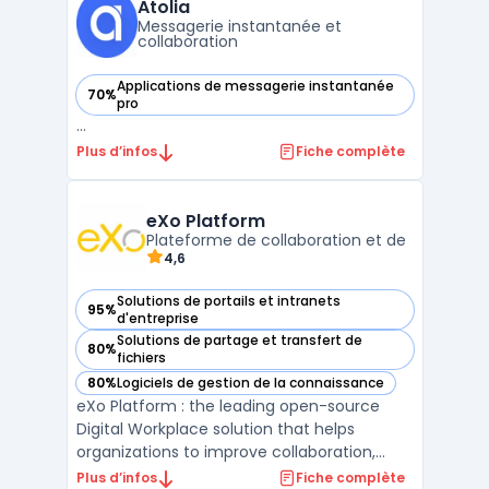
de l’information, la continuité des
Atolia
conversations et la recherc ...
Messagerie instantanée et
collaboration
Applications de messagerie instantanée
70%
— voir Atolia dans cette catégorie
pro
...
Plus d’infos
Fiche complète
eXo Platform
Plateforme de collaboration et de
4,6
Solutions de portails et intranets
95%
— voir eXo Platform dans cette catégorie
d'entreprise
Solutions de partage et transfert de
80%
— voir eXo Platform dans cette catégorie
fichiers
80%
Logiciels de gestion de la connaissance
— voir eXo Platform dans cette catégorie
eXo Platform : the leading open-source
Digital Workplace solution that helps
organizations to improve collaboration,
knowledge management, and employee
Plus d’infos
Fiche complète