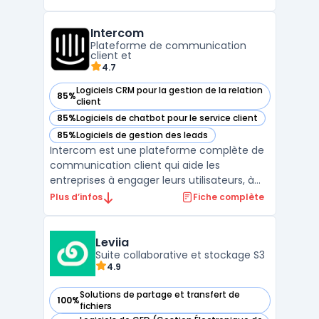
engagement. With eXo Platform,
employees can create, edit, and share
Intercom
documents, access relevant information,
Plateforme de communication
communicate with each other, and comple
client et
...
4.7
Logiciels CRM pour la gestion de la relation
85%
— voir Intercom dans cette catégorie
client
85%
Logiciels de chatbot pour le service client
— voir Intercom dans cette catégorie
85%
Logiciels de gestion des leads
— voir Intercom dans cette catégorie
Intercom est une plateforme complète de
communication client qui aide les
entreprises à engager leurs utilisateurs, à
fournir un support client en temps réel, et à
Plus d’infos
Fiche complète
gérer leurs interactions de manière fluide et
personnalisée. Grâce à ses outils de
messagerie d'entreprise, Intercom permet
Leviia
Suite collaborative et stockage S3
aux équipes ...
4.9
Solutions de partage et transfert de
100%
— voir Leviia dans cette catégorie
fichiers