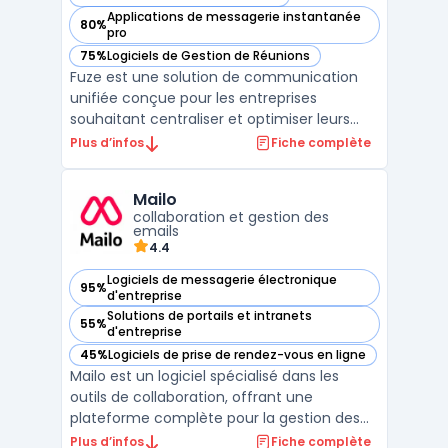
— voir Fuze dans cette catégorie
Applications de messagerie instantanée
80%
— voir Fuze dans cette catégorie
pro
75%
Logiciels de Gestion de Réunions
— voir Fuze dans cette catégorie
Fuze est une solution de communication
unifiée conçue pour les entreprises
souhaitant centraliser et optimiser leurs
interactions internes et externes. En
Plus d’infos
Fiche complète
combinant appels vocaux et vidéo,
messagerie instantanée, et collaboration
Mailo
d'équipe sur une seule et même
collaboration et gestion des
plateforme, Fuze permet aux organisatio ...
emails
4.4
Logiciels de messagerie électronique
95%
— voir Mailo dans cette catégorie
d'entreprise
Solutions de portails et intranets
55%
— voir Mailo dans cette catégorie
d'entreprise
45%
Logiciels de prise de rendez-vous en ligne
— voir Mailo dans cette catégorie
Mailo est un logiciel spécialisé dans les
outils de collaboration, offrant une
plateforme complète pour la gestion des
emails, des calendriers, des contacts, des
Plus d’infos
Fiche complète