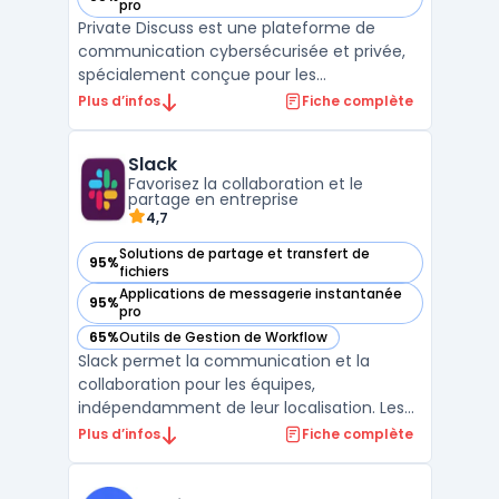
— voir Private Discuss dans cette catégorie
pro
Private Discuss est une plateforme de
communication cybersécurisée et privée,
spécialement conçue pour les
gouvernements et les entreprises sensibles.
Plus d’infos
Fiche complète
En intégrant des fonctionnalités de
communication similaires à celles de
Slack
WhatsApp, Teams et Zoom, elle se
Favorisez la collaboration et le
distingue par un niveau de chiffrement
partage en entreprise
robu ...
4,7
Solutions de partage et transfert de
95%
— voir Slack dans cette catégorie
fichiers
Applications de messagerie instantanée
95%
— voir Slack dans cette catégorie
pro
65%
Outils de Gestion de Workflow
— voir Slack dans cette catégorie
Slack permet la communication et la
collaboration pour les équipes,
indépendamment de leur localisation. Les
entreprises utilisent Slack pour organiser
Plus d’infos
Fiche complète
leurs échanges, documents et applications
métiers dans une interface. La circulation