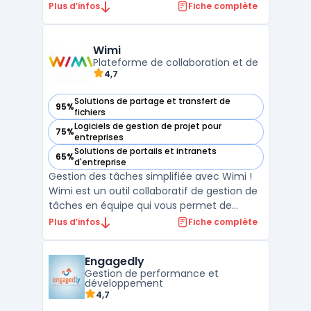
Elle intègre un système de gestion de
Plus d’infos
Fiche complète
documents en construction, permettant
un stockage sécurisé et une collaboration
en temps réel. Avec des fonctionnalités
Wimi
telles que la planificati ...
Plateforme de collaboration et de
4,7
Solutions de partage et transfert de
95%
— voir Wimi dans cette catégorie
fichiers
Logiciels de gestion de projet pour
75%
— voir Wimi dans cette catégorie
entreprises
Solutions de portails et intranets
65%
— voir Wimi dans cette catégorie
d'entreprise
Gestion des tâches simplifiée avec Wimi !
Wimi est un outil collaboratif de gestion de
tâches en équipe qui vous permet de
travailler plus rapidement et plus
Plus d’infos
Fiche complète
efficacement. Avec Wimi, vous pouvez
créer des listes de tâches, attribuer des
Engagedly
tâches à des membres de votre équipe et
Gestion de performance et
suivre leur progression ...
développement
4,7