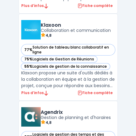
d'organiser les tâches, les projets, le
Plus d’infos
Fiche complète
calendrier, le chat, les emails et bien plus
encore. Twake est conçu pour rendre le
travail en équipe plus productif et plus
Klaxoon
facile, grâce à u ...
Collaboration et communication
4,8
Solution de tableau blanc collaboratif en
77%
— voir Klaxoon dans cette catégorie
ligne
75%
Logiciels de Gestion de Réunions
— voir Klaxoon dans cette catégorie
55%
Logiciels de gestion de la connaissance
— voir Klaxoon dans cette catégorie
Klaxoon propose une suite d'outils dédiés à
la collaboration en équipe et à la gestion de
projet, conçue pour répondre aux besoins
des entreprises modernes. Cette
Plus d’infos
Fiche complète
plateforme intègre des fonctionnalités clés
pour la communication d'équipe,
notamment des outils de communication
Agendrix
pour équipes, qui facil ...
Gestion de planning et d'horaires
4,8
Logiciels de gestion des temps et des