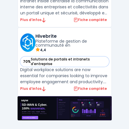
Intranet Inside centralise la communication
interne des entreprises et collectivités dans
un portail unique et sécurisé, développé en
France. Adapté aux exigences des
Plus d’infos
Fiche complète
organisations cherchant à simplifier la
gestion des échanges tout en maîtrisant la
Hivebrite
confidentialité des données, il s’adresse aux
Plateforme de gestion de
stru ...
communauté en
4,4
Solutions de portails et intranets
70%
— voir Hivebrite dans cette catégorie
d'entreprise
Digital workplace solutions are now
essential for companies looking to improve
employee engagement and productivity.
Hivebrite offers a comprehensive platform
Plus d’infos
Fiche complète
that helps organizations create a seamless
digital ecosystem for their employees. With
features like custom branding, private
social networks ...