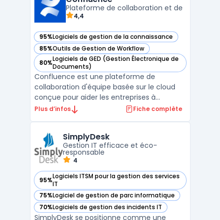
Power Apps, Power Automate, et Power Virt
Plateforme de collaboration et de
4,4
...
95%
Logiciels de gestion de la connaissance
— voir Confluence dans cette catégorie
85%
Outils de Gestion de Workflow
— voir Confluence dans cette catégorie
Logiciels de GED (Gestion Électronique de
80%
— voir Confluence dans cette catégorie
Documents)
Confluence est une plateforme de
collaboration d'équipe basée sur le cloud
conçue pour aider les entreprises à
organiser et à gérer leur contenu. Elle
Plus d’infos
Fiche complète
permet de stocker, de partager et de
retrouver des documents, et elle comprend
SimplyDesk
des fonctionnalités de Gestion Electronique
Gestion IT efficace et éco-
de Documents (GED) et de c ...
responsable
4
Logiciels ITSM pour la gestion des services
95%
— voir SimplyDesk dans cette catégorie
IT
75%
Logiciel de gestion de parc informatique
— voir SimplyDesk dans cette catégorie
70%
Logiciels de gestion des incidents IT
— voir SimplyDesk dans cette catégorie
SimplyDesk se positionne comme une