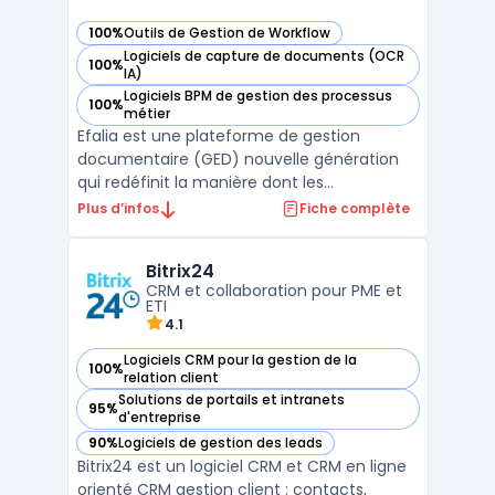
100%
Outils de Gestion de Workflow
— voir Efalia dans cette catégorie
Logiciels de capture de documents (OCR
100%
— voir Efalia dans cette catégorie
IA)
Logiciels BPM de gestion des processus
100%
— voir Efalia dans cette catégorie
métier
Efalia est une plateforme de gestion
documentaire (GED) nouvelle génération
qui redéfinit la manière dont les
organisations gèrent leurs documents et
Plus d’infos
Fiche complète
informations critiques.
Fondamentalement, Efalia ne se contente
Bitrix24
pas de stocker des documents : c'est
CRM et collaboration pour PME et
une solution docume ...
ETI
4.1
Logiciels CRM pour la gestion de la
100%
— voir Bitrix24 dans cette catégorie
relation client
Solutions de portails et intranets
95%
— voir Bitrix24 dans cette catégorie
d'entreprise
90%
Logiciels de gestion des leads
— voir Bitrix24 dans cette catégorie
Bitrix24 est un logiciel CRM et CRM en ligne
orienté CRM gestion client : contacts,