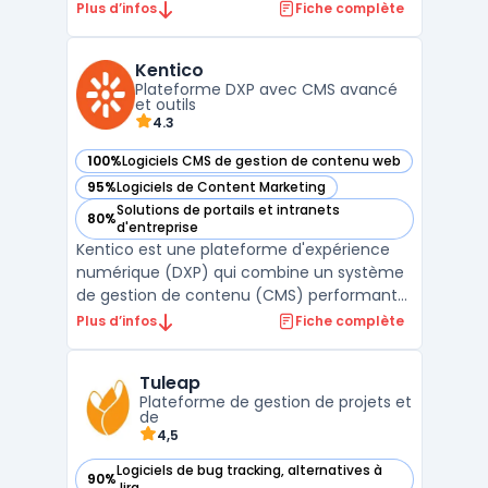
emails, des calendriers, des contacts, des
Plus d’infos
Fiche complète
tâches et des fichiers. Destiné aux
entreprises de toutes tailles, Mailo propose
Kentico
une solution sécurisée et respectueuse de
Plateforme DXP avec CMS avancé
la vie privée p ...
et outils
4.3
100%
Logiciels CMS de gestion de contenu web
— voir Kentico dans cette catégorie
95%
Logiciels de Content Marketing
— voir Kentico dans cette catégorie
Solutions de portails et intranets
80%
— voir Kentico dans cette catégorie
d'entreprise
Kentico est une plateforme d'expérience
numérique (DXP) qui combine un système
de gestion de contenu (CMS) performant
et des outils avancés de marketing digital.
Plus d’infos
Fiche complète
Conçue pour répondre aux besoins des
entreprises modernes, elle permet de créer,
Tuleap
gérer et optimiser des expériences
Plateforme de gestion de projets et
numériques sur plusieu ...
de
4,5
Logiciels de bug tracking, alternatives à
90%
— voir Tuleap dans cette catégorie
Jira