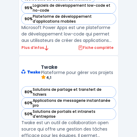
— voir Microsoft Power Apps dans cette catégorie
Logiciels de développement low-code et
95%
— voir Microsoft Power Apps dans cette catégorie
no-code
Plateforme de développement
90%
— voir Microsoft Power Apps dans cette catégorie
d'applications mobiles
Microsoft Power Apps est une plateforme
de développement low-code qui permet
aux utilisateurs de créer des applications
métier sans avoir besoin de compétences
Plus d’infos
Fiche complète
avancées en programmation. Grâce à une
interface visuelle simple et des modèles
prédéfinis, les entreprises peuvent
Twake
rapidement concevoir des ...
Plateforme pour gérer vos projets
4,1
Solutions de partage et transfert de
80%
— voir Twake dans cette catégorie
fichiers
Applications de messagerie instantanée
60%
— voir Twake dans cette catégorie
pro
Solutions de portails et intranets
50%
— voir Twake dans cette catégorie
d'entreprise
Twake est un outil de collaboration open
source qui offre une gestion des tâches
efficace pour les équipes. Il permet