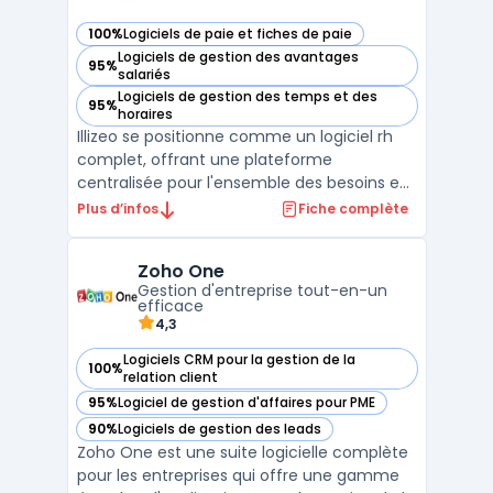
100%
Logiciels de paie et fiches de paie
— voir Illizeo dans cette catégorie
Logiciels de gestion des avantages
95%
— voir Illizeo dans cette catégorie
salariés
Logiciels de gestion des temps et des
95%
— voir Illizeo dans cette catégorie
horaires
Illizeo se positionne comme un logiciel rh
complet, offrant une plateforme
centralisée pour l'ensemble des besoins en
ressources humaines. Conçu par l'éditeur
Plus d’infos
Fiche complète
suisse Illizeo Cloud Solutions, ce logiciel sirh
est entièrement basé sur le cloud et vise à
Zoho One
simplifier les processus pour les entreprises
Gestion d'entreprise tout-en-un
de ...
efficace
4,3
Logiciels CRM pour la gestion de la
100%
— voir Zoho One dans cette catégorie
relation client
95%
Logiciel de gestion d'affaires pour PME
— voir Zoho One dans cette catégorie
90%
Logiciels de gestion des leads
— voir Zoho One dans cette catégorie
Zoho One est une suite logicielle complète
pour les entreprises qui offre une gamme