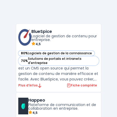
BlueSpice
Logiciel de gestion de contenu pour
entreprise.
4,5
80%
Logiciels de gestion de la connaissance
— voir BlueSpice dans cette catégorie
Solutions de portails et intranets
70%
— voir BlueSpice dans cette catégorie
d'entreprise
est un CMS open source qui permet la
gestion de contenu de manière efficace et
facile. Avec BlueSpice, vous pouvez créer,
organiser, modifier et publier du contenu en
Plus d’infos
Fiche complète
un rien de temps. Cette plateforme de CMS
est conçue de manière intuitive pour
Happeo
simplifier l'édition de contenu, l'ajout de
Plateforme de communication et de
nouvelles ...
collaboration en entreprise.
4,5