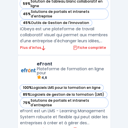
Solution de tableau blanc collaboratif en
59%
— voir iObeya dans cette catégorie
ligne
Solutions de portails et intranets
45%
— voir iObeya dans cette catégorie
d'entreprise
45%
Outils de Gestion de l'Innovation
— voir iObeya dans cette catégorie
iObeya est une plateforme de travail
collaboratif visuel qui permet aux membres
d'une entreprise d'échanger leurs idées,
leurs connaissances et informations en
Plus d’infos
Fiche complète
temps réel. Elle est utilisée pour la gestion
de projet, la résolution de problème, la
eFront
planification, la formation, la simulation,
Plateforme de formation en ligne
etc. iObe ...
pour
4,6
100%
Logiciels LMS pour la formation en ligne
— voir eFront dans cette catégorie
85%
Logiciels de gestion de la formation (LMS)
— voir eFront dans cette catégorie
Solutions de portails et intranets
75%
— voir eFront dans cette catégorie
d'entreprise
eFront est un LMS - Learning Management
System robuste et flexible qui peut aider les
entreprises à créer et à gérer des