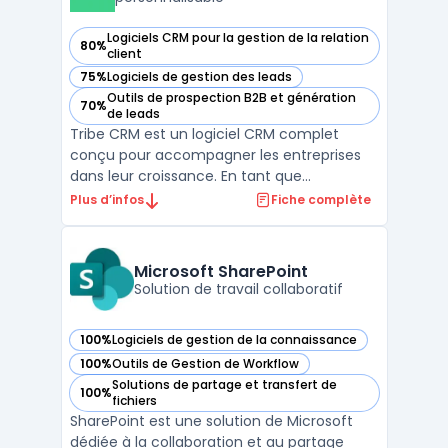
Logiciels CRM pour la gestion de la relation
80%
— voir Tribe CRM dans cette catégorie
client
75%
Logiciels de gestion des leads
— voir Tribe CRM dans cette catégorie
Outils de prospection B2B et génération
70%
— voir Tribe CRM dans cette catégorie
de leads
Tribe CRM est un logiciel CRM complet
conçu pour accompagner les entreprises
dans leur croissance. En tant que
plateforme CRM tout-en-un, il offre une
Plus d’infos
Fiche complète
solution prête à l'emploi qui s'adapte aux
besoins des équipes de vente, marketing et
service client. Grâce à son approche crm
Microsoft SharePoint
no-code, les utilisate ...
Solution de travail collaboratif
100%
Logiciels de gestion de la connaissance
— voir Microsoft SharePoint dans cette catégorie
100%
Outils de Gestion de Workflow
— voir Microsoft SharePoint dans cette catégorie
Solutions de partage et transfert de
100%
— voir Microsoft SharePoint dans cette catégorie
fichiers
SharePoint est une solution de Microsoft
dédiée à la collaboration et au partage