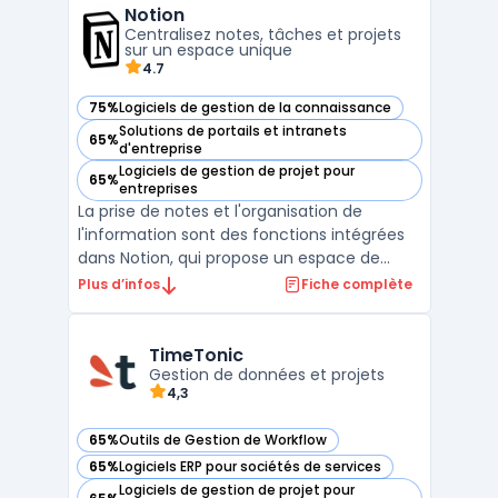
Notion
gestion complète des documents, depuis
Centralisez notes, tâches et projets
leur création, leur validation, jusqu’à ...
sur un espace unique
4.7
75%
Logiciels de gestion de la connaissance
— voir Notion dans cette catégorie
Solutions de portails et intranets
65%
— voir Notion dans cette catégorie
d'entreprise
Logiciels de gestion de projet pour
65%
— voir Notion dans cette catégorie
entreprises
La prise de notes et l'organisation de
l'information sont des fonctions intégrées
dans Notion, qui propose un espace de
travail collaboratif pour des équipes de
Plus d’infos
Fiche complète
différentes tailles. Ce logiciel permet de
centraliser la gestion des tâches, des
documents et des projets dans une seule
TimeTonic
interface. La pla ...
Gestion de données et projets
4,3
65%
Outils de Gestion de Workflow
— voir TimeTonic dans cette catégorie
65%
Logiciels ERP pour sociétés de services
— voir TimeTonic dans cette catégorie
Logiciels de gestion de projet pour