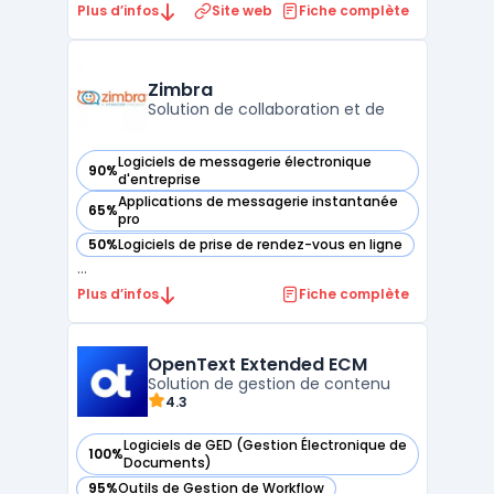
distribuer les bulletins de paie
Plus d’infos
Site web
Fiche complète
dématérialisés aux salariés via un coffre-
fort numérique certifié NF 461. Chaque
collaborateur accède à ses documents
Zimbra
depuis un espace personnel sécuris ...
Solution de collaboration et de
Logiciels de messagerie électronique
90%
— voir Zimbra dans cette catégorie
d'entreprise
Applications de messagerie instantanée
65%
— voir Zimbra dans cette catégorie
pro
50%
Logiciels de prise de rendez-vous en ligne
— voir Zimbra dans cette catégorie
...
Plus d’infos
Fiche complète
OpenText Extended ECM
Solution de gestion de contenu
4.3
Logiciels de GED (Gestion Électronique de
100%
— voir OpenText Extended ECM dans cette catégorie
Documents)
95%
Outils de Gestion de Workflow