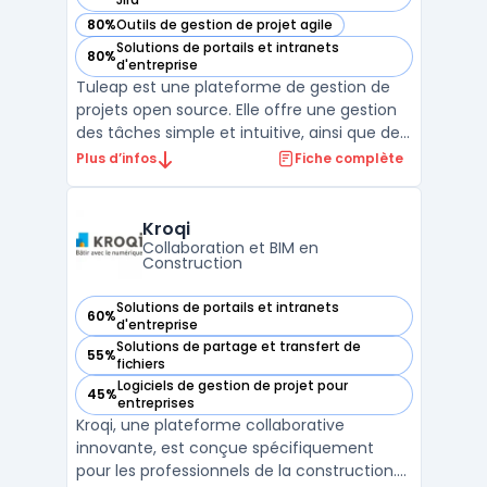
80%
Outils de gestion de projet agile
— voir Tuleap dans cette catégorie
Solutions de portails et intranets
80%
— voir Tuleap dans cette catégorie
d'entreprise
Tuleap est une plateforme de gestion de
projets open source. Elle offre une gestion
des tâches simple et intuitive, ainsi que des
fonctionnalités de gestion de versions,
Plus d’infos
Fiche complète
d'intégration continue et de suivi des
bogues. Tuleap permet aux équipes de
travailler ensemble de manière efficace en
Kroqi
fournissant ...
Collaboration et BIM en
Construction
Solutions de portails et intranets
60%
— voir Kroqi dans cette catégorie
d'entreprise
Solutions de partage et transfert de
55%
— voir Kroqi dans cette catégorie
fichiers
Logiciels de gestion de projet pour
45%
— voir Kroqi dans cette catégorie
entreprises
Kroqi, une plateforme collaborative
innovante, est conçue spécifiquement
pour les professionnels de la construction.