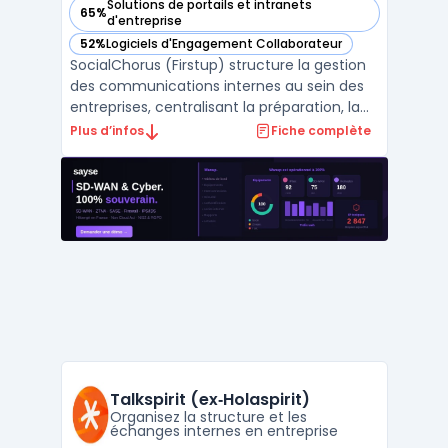
Solutions de portails et intranets
65%
— voir SocialChorus (Firstup) dans cette catégorie
d'entreprise
52%
Logiciels d'Engagement Collaborateur
— voir SocialChorus (Firstup) dans cette catégorie
SocialChorus (Firstup) structure la gestion
des communications internes au sein des
entreprises, centralisant la préparation, la
création ainsi que la mesure des contenus
Plus d’infos
Fiche complète
destinés aux collaborateurs. La plateforme
répond aux exigences des grandes
organisations en quête d’un système
permettant de pil ...
Talkspirit (ex‑Holaspirit)
Organisez la structure et les
échanges internes en entreprise