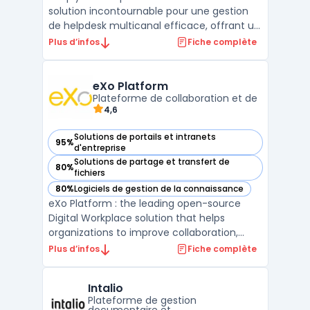
solution incontournable pour une gestion
de helpdesk multicanal efficace, offrant un
support client optimal à travers divers
Plus d’infos
Fiche complète
canaux de communication. Sa capacité à
gérer efficacement les tickets et incidents
IT fait de SimplyDesk un outil essentiel pour
eXo Platform
les service ...
Plateforme de collaboration et de
4,6
Solutions de portails et intranets
95%
— voir eXo Platform dans cette catégorie
d'entreprise
Solutions de partage et transfert de
80%
— voir eXo Platform dans cette catégorie
fichiers
80%
Logiciels de gestion de la connaissance
— voir eXo Platform dans cette catégorie
eXo Platform : the leading open-source
Digital Workplace solution that helps
organizations to improve collaboration,
knowledge management, and employee
Plus d’infos
Fiche complète
engagement. With eXo Platform,
employees can create, edit, and share
Intalio
documents, access relevant information,
Plateforme de gestion
communicate with each other, and comple