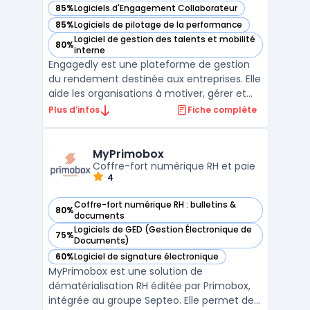
85%
Logiciels d'Engagement Collaborateur
— voir Engagedly dans cette catégorie
85%
Logiciels de pilotage de la performance
— voir Engagedly dans cette catégorie
Logiciel de gestion des talents et mobilité
80%
— voir Engagedly dans cette catégorie
interne
Engagedly est une plateforme de gestion
du rendement destinée aux entreprises. Elle
aide les organisations à motiver, gérer et
développer leur personnel grâce à un
Plus d’infos
Fiche complète
système de gestion du rendement agile et
puissant. La plateforme offre des outils tels
que l'entesure de la rétroaction en temps
MyPrimobox
réel, l ...
Coffre-fort numérique RH et paie
4
Coffre-fort numérique RH : bulletins &
80%
— voir MyPrimobox dans cette catégorie
documents
Logiciels de GED (Gestion Électronique de
75%
— voir MyPrimobox dans cette catégorie
Documents)
60%
Logiciel de signature électronique
— voir MyPrimobox dans cette catégorie
MyPrimobox est une solution de
dématérialisation RH éditée par Primobox,
intégrée au groupe Septeo. Elle permet de