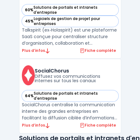
Solutions de portails et intranets
60%
— voir Talkspirit (ex‑Holaspirit) dans cette catégorie
d'entreprise
Logiciels de gestion de projet pour
45%
— voir Talkspirit (ex‑Holaspirit) dans cette catégorie
entreprises
Talkspirit (ex‑Holaspirit) est une plateforme
SaaS conçue pour centraliser structure
d’organisation, collaboration et
communication interne dans un
Plus d’infos
Fiche complète
environnement sécurisé. Elle cible les
entreprises de taille intermédiaire, les
groupes multi-structures et les
SocialChorus
organisations en transformation qui gère ...
Diffusez vos communications
internes sur tous les canaux
Solutions de portails et intranets
64%
— voir SocialChorus dans cette catégorie
d'entreprise
SocialChorus centralise la communication
interne des grandes entreprises en
facilitant la diffusion ciblée d’informations
auprès de chaque profil d’employé. Cette
Plus d’infos
Fiche complète
workforce communications platform
Solutions de portails et intranets d'e
s’ajuste aux enjeux de personnalisation des