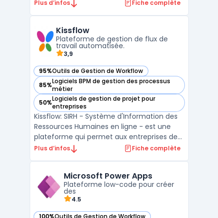
programmes de formation en ligne
Plus d’infos
Fiche complète
efficaces. Il permet aux organisations de
suivre facilement le progrès des
Kissflow
apprenants et de distribuer du contenu
Plateforme de gestion de flux de
pédagogique, y compris des docum ...
travail automatisée.
3,9
95%
Outils de Gestion de Workflow
— voir Kissflow dans cette catégorie
Logiciels BPM de gestion des processus
85%
— voir Kissflow dans cette catégorie
métier
Logiciels de gestion de projet pour
50%
— voir Kissflow dans cette catégorie
entreprises
Kissflow: SIRH - Système d'Information des
Ressources Humaines en ligne - est une
plateforme qui permet aux entreprises de
gérer efficacement les processus de
Plus d’infos
Fiche complète
recrutement, les demandes de congés, la
gestion des performances et bien plus
Microsoft Power Apps
encore. Avec Kissflow, les processus sont
Plateforme low-code pour créer
automatisés, ce qui p ...
des
4.5
100%
Outils de Gestion de Workflow