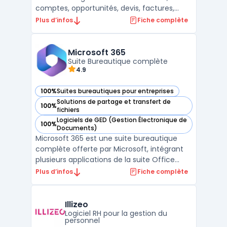
comptes, opportunités, devis, factures,
campagnes et tickets sont centralisés dans
Plus d’infos
Fiche complète
un même espace. Les équipes
commerciales exploitent pipelines, scoring
et automatisations pour la CRM
Microsoft 365
prospection (formulaires web, c ...
Suite Bureautique complète
4.9
100%
Suites bureautiques pour entreprises
— voir Microsoft 365 dans cette catégorie
Solutions de partage et transfert de
100%
— voir Microsoft 365 dans cette catégorie
fichiers
Logiciels de GED (Gestion Électronique de
100%
— voir Microsoft 365 dans cette catégorie
Documents)
Microsoft 365 est une suite bureautique
complète offerte par Microsoft, intégrant
plusieurs applications de la suite Office
telles que Word, Excel, PowerPoint, et
Plus d’infos
Fiche complète
Outlook. Ces outils, largement reconnus,
favorisent la productivité des entreprises et
des particuliers.En complément, Microsoft
Illizeo
365 prop ...
Logiciel RH pour la gestion du
personnel