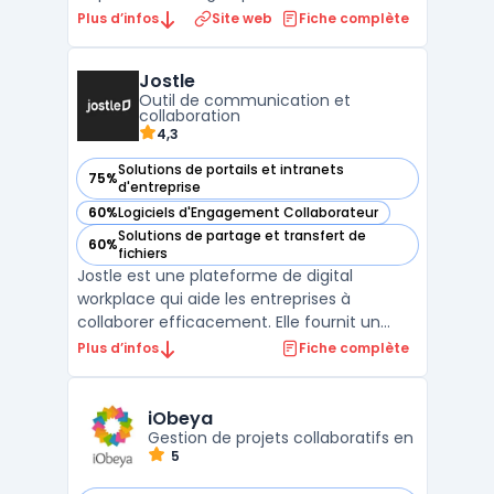
communications internes, les documents
Plus d’infos
Site web
Fiche complète
partagés et les applications métier dans un
même espace. Les équipes RH et
Jostle
communication publient des actualités
Outil de communication et
ciblées par site, département ou ...
collaboration
4,3
Solutions de portails et intranets
75%
— voir Jostle dans cette catégorie
d'entreprise
60%
Logiciels d'Engagement Collaborateur
— voir Jostle dans cette catégorie
Solutions de partage et transfert de
60%
— voir Jostle dans cette catégorie
fichiers
Jostle est une plateforme de digital
workplace qui aide les entreprises à
collaborer efficacement. Elle fournit un
espace de travail en ligne où les employés
Plus d’infos
Fiche complète
peuvent partager des informations, des
idées et des projets. Avec Jostle, les
entreprises peuvent créer des
iObeya
communautés en ligne pour des dépa ...
Gestion de projets collaboratifs en
5