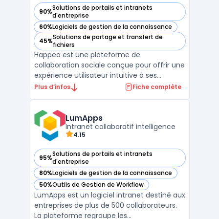
Solutions de portails et intranets
90%
— voir Happeo dans cette catégorie
d'entreprise
60%
Logiciels de gestion de la connaissance
— voir Happeo dans cette catégorie
Solutions de partage et transfert de
45%
— voir Happeo dans cette catégorie
fichiers
Happeo est une plateforme de
collaboration sociale conçue pour offrir une
expérience utilisateur intuitive à ses
utilisateurs. La plateforme dispose de
Plus d’infos
Fiche complète
nombreuses fonctionnalités, notamment la
messagerie instantanée, la
vidéoconférence, les applications
LumApps
d'entreprise et les notifications en temps
Intranet collaboratif intelligence
4.15
rée ...
Solutions de portails et intranets
95%
— voir LumApps dans cette catégorie
d'entreprise
80%
Logiciels de gestion de la connaissance
— voir LumApps dans cette catégorie
50%
Outils de Gestion de Workflow
— voir LumApps dans cette catégorie
LumApps est un logiciel intranet destiné aux
entreprises de plus de 500 collaborateurs.
La plateforme regroupe les