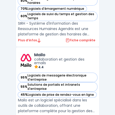
80%
— voir Agendrix dans cette catégorie
horaires
70%
Logiciels d'émargement numérique
— voir Agendrix dans cette catégorie
Logiciels de suivi du temps et gestion des
60%
— voir Agendrix dans cette catégorie
temps
SIRH - Système d'Information des
Ressources Humaines Agendrix est une
plateforme de gestion des horaires de
travail et des plannings d'employés. Cet
Plus d’infos
Fiche complète
outil permet aux employeurs de créer des
calendriers personnalisés et aux employés
Mailo
de visualiser leur emploi du temps en
collaboration et gestion des
temps réel. Agendrix offre éga ...
emails
4.4
Logiciels de messagerie électronique
95%
— voir Mailo dans cette catégorie
d'entreprise
Solutions de portails et intranets
55%
— voir Mailo dans cette catégorie
d'entreprise
45%
Logiciels de prise de rendez-vous en ligne
— voir Mailo dans cette catégorie
Mailo est un logiciel spécialisé dans les
outils de collaboration, offrant une
plateforme complète pour la gestion des