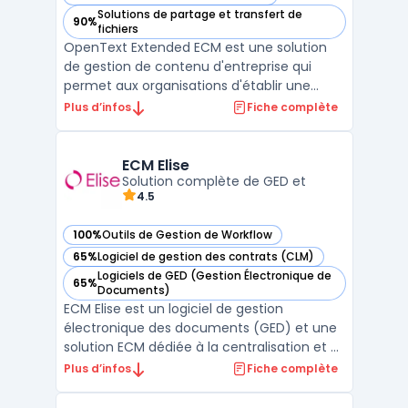
— voir OpenText Extended ECM dans cette catégorie
Solutions de partage et transfert de
90%
— voir OpenText Extended ECM dans cette catégorie
fichiers
OpenText Extended ECM est une solution
de gestion de contenu d'entreprise qui
permet aux organisations d'établir une
gouvernance efficace des informations
Plus d’infos
Fiche complète
tout en les intégrant aux processus métiers
existants. Cette plateforme offre une
intégration transparente avec les
ECM Elise
applications ERP et CRM, faci ...
Solution complète de GED et
4.5
100%
Outils de Gestion de Workflow
— voir ECM Elise dans cette catégorie
65%
Logiciel de gestion des contrats (CLM)
— voir ECM Elise dans cette catégorie
Logiciels de GED (Gestion Électronique de
65%
— voir ECM Elise dans cette catégorie
Documents)
ECM Elise est un logiciel de gestion
électronique des documents (GED) et une
solution ECM dédiée à la centralisation et à
l’automatisation des processus
Plus d’infos
Fiche complète
documentaires en entreprise. Il
accompagne les organisations dans la