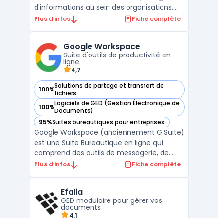
d'informations au sein des organisations.
Elle permet de créer des sites d'équipe
Plus d’infos
Fiche complète
dynamiques pour chaque projet, service ou
division. Les utilisateurs peuvent ainsi
Google Workspace
partager des fichiers, des données, des
Suite d'outils de productivité en
actualités et ...
ligne.
4,7
Solutions de partage et transfert de
100%
— voir Google Workspace dans cette catégorie
fichiers
Logiciels de GED (Gestion Électronique de
100%
— voir Google Workspace dans cette catégorie
Documents)
95%
Suites bureautiques pour entreprises
— voir Google Workspace dans cette catégorie
Google Workspace (anciennement G Suite)
est une Suite Bureautique en ligne qui
comprend des outils de messagerie, de
stockage, de partage et de collaboration.
Plus d’infos
Fiche complète
Elle permet aux utilisateurs de travailler à
distance et en temps réel sur des
Efalia
documents, des feuilles de calcul et des
GED modulaire pour gérer vos
présentations. Les ou ...
documents
4.1