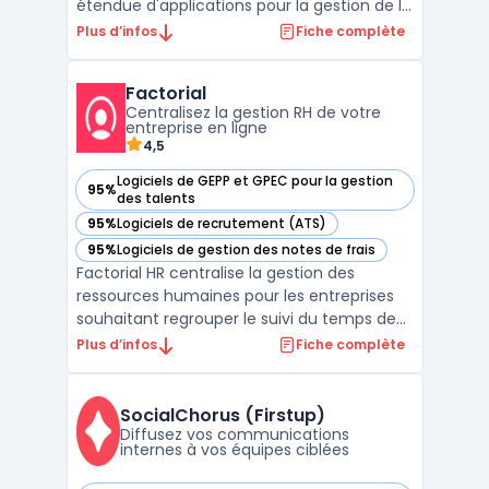
étendue d'applications pour la gestion de la
relation client, la comptabilité et la finance,
Plus d’infos
Fiche complète
la gestion de projet et de flux de travail, la
collaboration et les communications, ainsi
Factorial
que les SIRH - Systèmes d'Informa ...
Centralisez la gestion RH de votre
entreprise en ligne
4,5
Logiciels de GEPP et GPEC pour la gestion
95%
— voir Factorial dans cette catégorie
des talents
95%
Logiciels de recrutement (ATS)
— voir Factorial dans cette catégorie
95%
Logiciels de gestion des notes de frais
— voir Factorial dans cette catégorie
Factorial HR centralise la gestion des
ressources humaines pour les entreprises
souhaitant regrouper le suivi du temps de
travail, des absences, de la paie, du
Plus d’infos
Fiche complète
recrutement et de la gestion documentaire
dans un seul outil. La plateforme permet
l'accès aux dossiers des collaborateurs, la
SocialChorus (Firstup)
gestion docum ...
Diffusez vos communications
internes à vos équipes ciblées