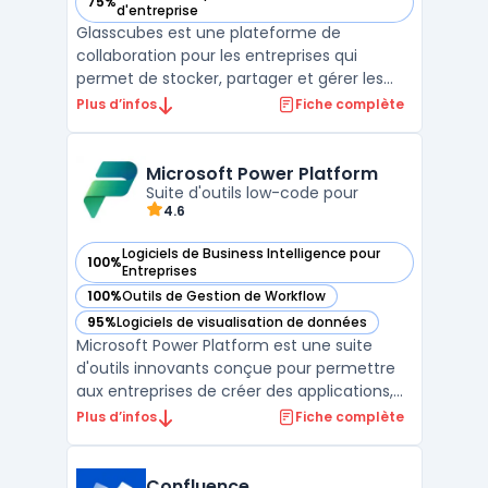
75%
— voir Glasscubes dans cette catégorie
d'entreprise
Glasscubes est une plateforme de
collaboration pour les entreprises qui
permet de stocker, partager et gérer les
documents en toute sécurité. Elle propose
Plus d’infos
Fiche complète
des fonctionnalités de GED - Gestion
Electronique de Documents, de gestion de
projets, de tâches et de calendriers
Microsoft Power Platform
partagés pour faciliter la com ...
Suite d'outils low-code pour
4.6
Logiciels de Business Intelligence pour
100%
— voir Microsoft Power Platform dans cette catégorie
Entreprises
100%
Outils de Gestion de Workflow
— voir Microsoft Power Platform dans cette catégorie
95%
Logiciels de visualisation de données
— voir Microsoft Power Platform dans cette catégorie
Microsoft Power Platform est une suite
d'outils innovants conçue pour permettre
aux entreprises de créer des applications,
d'automatiser des processus, et d'analyser
Plus d’infos
Fiche complète
des données sans avoir besoin de
compétences avancées en
programmation. Regroupant Power BI,
Confluence