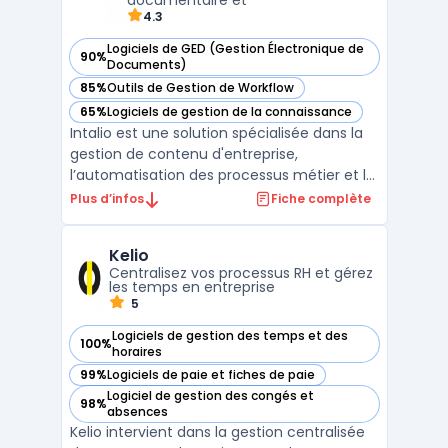
documentaire et
...
4.3
Logiciels de GED (Gestion Électronique de
90%
— voir Intalio dans cette catégorie
Documents)
85%
Outils de Gestion de Workflow
— voir Intalio dans cette catégorie
65%
Logiciels de gestion de la connaissance
— voir Intalio dans cette catégorie
Intalio est une solution spécialisée dans la
gestion de contenu d'entreprise,
l’automatisation des processus métier et la
gouvernance des données. Conçue pour
Plus d’infos
Fiche complète
accompagner les organisations dans leur
transformation numérique, la plateforme
Kelio
offre une suite complète de fonctionnalités
Centralisez vos processus RH et gérez
permettant de str ...
les temps en entreprise
5
Logiciels de gestion des temps et des
100%
— voir Kelio dans cette catégorie
horaires
99%
Logiciels de paie et fiches de paie
— voir Kelio dans cette catégorie
Logiciel de gestion des congés et
98%
— voir Kelio dans cette catégorie
absences
Kelio intervient dans la gestion centralisée