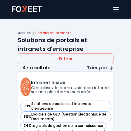
Ouver
Accueil
Portails et intranets
Solutions de portails et
intranets d'entreprise
Filtres
47 résultats
Trier par
Intranet Inside
Centralisez la communication interne
sur une plateforme sécurisée
Solutions de portails et intranets
93%
— voir Intranet Inside dans cette catégorie
d'entreprise
Logiciels de GED (Gestion Électronique de
80%
— voir Intranet Inside dans cette catégorie
Documents)
74%
Logiciels de gestion de la connaissance
— voir Intranet Inside dans cette catégorie