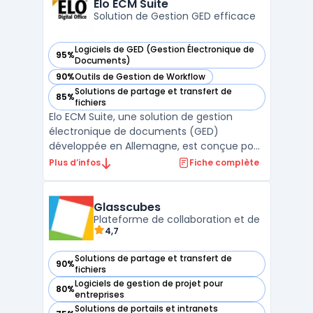
Elo ECM Suite
...
Solution de Gestion GED efficace
Logiciels de GED (Gestion Électronique de
95%
— voir Elo ECM Suite dans cette catégorie
Documents)
90%
Outils de Gestion de Workflow
— voir Elo ECM Suite dans cette catégorie
Solutions de partage et transfert de
85%
— voir Elo ECM Suite dans cette catégorie
fichiers
Elo ECM Suite, une solution de gestion
électronique de documents (GED)
développée en Allemagne, est conçue pour
transformer et simplifier les processus
Plus d’infos
Fiche complète
d'entreprise grâce à la dématérialisation.
Cette suite logicielle intuitive et
collaborative facilite la gestion
Glasscubes
documentaire, offrant une convergen ...
Plateforme de collaboration et de
4,7
Solutions de partage et transfert de
90%
— voir Glasscubes dans cette catégorie
fichiers
Logiciels de gestion de projet pour
80%
— voir Glasscubes dans cette catégorie
entreprises
Solutions de portails et intranets