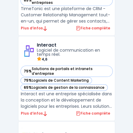
65%
— voir TimeTonic dans cette catégorie
entreprises
TimeTonic est une plateforme de CRM -
Customer Relationship Management tout-
en-un, qui permet de gérer ses contacts,
projets, tâches et temps de manière
Plus d’infos
Fiche complète
intuitive et efficace. Grâce à une
organisation flexible en tables, les
Interact
utilisateurs peuvent facilement accéder à
Logiciel de communication en
toutes leurs informations et inte ...
temps réel.
4,6
Solutions de portails et intranets
75%
— voir Interact dans cette catégorie
d'entreprise
75%
Logiciels de Content Marketing
— voir Interact dans cette catégorie
65%
Logiciels de gestion de la connaissance
— voir Interact dans cette catégorie
Interact est une entreprise spécialisée dans
la conception et le développement de
logiciels pour les entreprises. Leurs solutions
sont adaptées à tous types d'activités, de
Plus d’infos
Fiche complète
la gestion de projets à la collaboration en
équipe, en passant par la gestion de la
relation client. Interact propose également