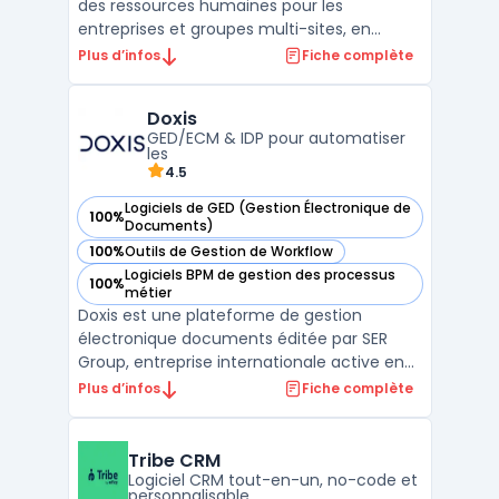
des ressources humaines pour les
entreprises et groupes multi-sites, en
intégrant l’ensemble des fonctionnalités
Plus d’infos
Fiche complète
SIRH liées à la gestion des temps, des
activités et de la paie. Cette solution
Doxis
s’adresse aux organisations ayant des
GED/ECM & IDP pour automatiser
besoins spécifiques de su ...
les
4.5
Logiciels de GED (Gestion Électronique de
100%
— voir Doxis dans cette catégorie
Documents)
100%
Outils de Gestion de Workflow
— voir Doxis dans cette catégorie
Logiciels BPM de gestion des processus
100%
— voir Doxis dans cette catégorie
métier
Doxis est une plateforme de gestion
électronique documents éditée par SER
Group, entreprise internationale active en
DMS / GED et ECM. Positionnée comme
Plus d’infos
Fiche complète
Doxis intelligent content automation, la
solution centralise les contenus, sécurise
les échanges et orchestre les processus
Tribe CRM
documentaires. SER Grou ...
Logiciel CRM tout-en-un, no-code et
personnalisable