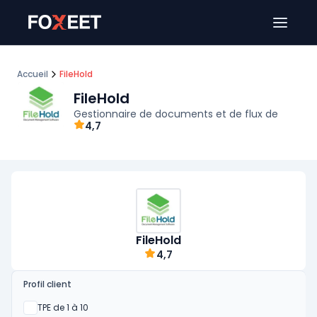
Ouver
Accueil
FileHold
FileHold
Gestionnaire de documents et de flux de
4,7
FileHold
4,7
Profil client
Oui
TPE de 1 à 10