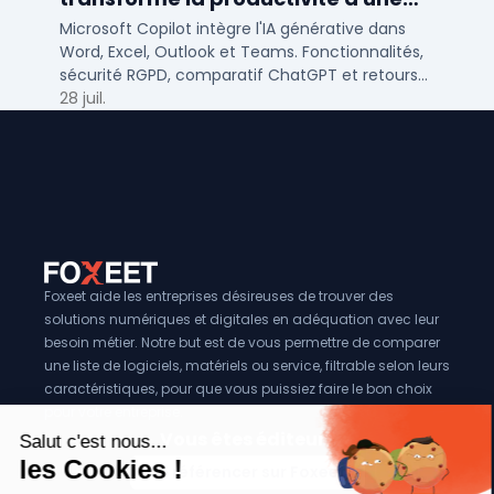
PME/ETI ?
Microsoft Copilot intègre l'IA générative dans
Word, Excel, Outlook et Teams. Fonctionnalités,
sécurité RGPD, comparatif ChatGPT et retours
concrets pour PME et ETI françaises.
28 juil.
Foxeet aide les entreprises désireuses de trouver des
solutions numériques et digitales en adéquation avec leur
besoin métier. Notre but est de vous permettre de comparer
une liste de logiciels, matériels ou service, filtrable selon leurs
caractéristiques, pour que vous puissiez faire le bon choix
pour votre entreprise.
Vous êtes éditeur?
Se référencer sur Foxeet