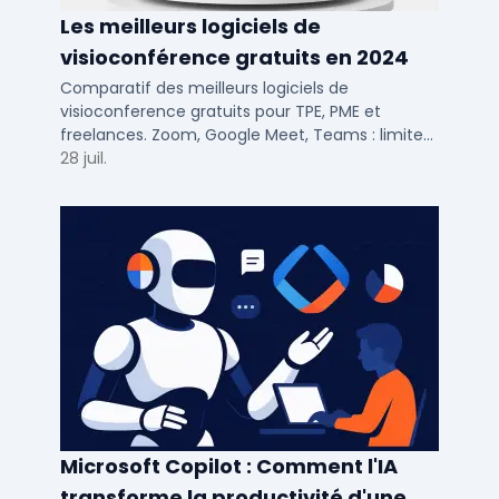
Les meilleurs logiciels de
visioconférence gratuits en 2024
Comparatif des meilleurs logiciels de
visioconference gratuits pour TPE, PME et
freelances. Zoom, Google Meet, Teams : limites,
participants, fonctions cles pour bien choisir.
28 juil.
Microsoft Copilot : Comment l'IA
transforme la productivité d'une