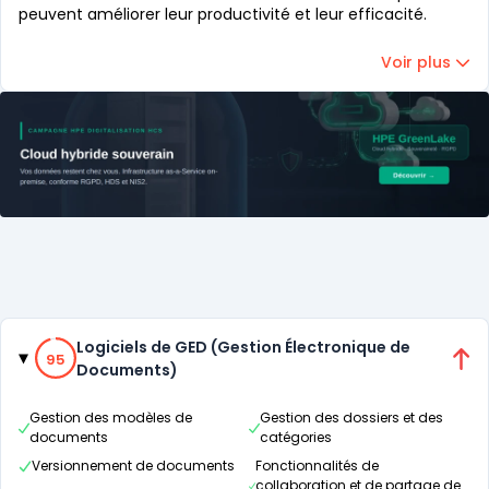
peuvent améliorer leur productivité et leur efficacité.
Voir plus
Catégories
95% de compatibilité
Logiciels de GED (Gestion Électronique de
95
Documents)
Gestion des modèles de
Gestion des dossiers et des
documents
catégories
Versionnement de documents
Fonctionnalités de
collaboration et de partage de