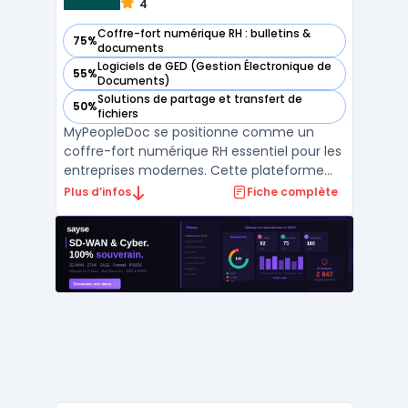
4
Coffre-fort numérique RH : bulletins &
75%
— voir MyPeopleDoc dans cette catégorie
documents
Logiciels de GED (Gestion Électronique de
55%
— voir MyPeopleDoc dans cette catégorie
Documents)
Solutions de partage et transfert de
50%
— voir MyPeopleDoc dans cette catégorie
fichiers
MyPeopleDoc se positionne comme un
coffre-fort numérique RH essentiel pour les
entreprises modernes. Cette plateforme
innovante offre une solution complète pour
Plus d’infos
Fiche complète
la gestion documentaire RH, permettant
aux entreprises de toutes tailles de
dématérialiser, stocker et partager en toute
sécurité des docum ...