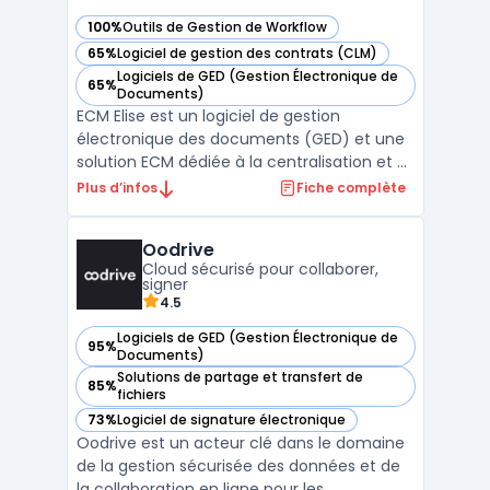
100%
Outils de Gestion de Workflow
— voir ECM Elise dans cette catégorie
65%
Logiciel de gestion des contrats (CLM)
— voir ECM Elise dans cette catégorie
Logiciels de GED (Gestion Électronique de
65%
— voir ECM Elise dans cette catégorie
Documents)
ECM Elise est un logiciel de gestion
électronique des documents (GED) et une
solution ECM dédiée à la centralisation et à
l’automatisation des processus
Plus d’infos
Fiche complète
documentaires en entreprise. Il
accompagne les organisations dans la
Oodrive
gestion complète des documents, depuis
Cloud sécurisé pour collaborer,
leur création, leur validation, jusqu’à ...
signer
4.5
Logiciels de GED (Gestion Électronique de
95%
— voir Oodrive dans cette catégorie
Documents)
Solutions de partage et transfert de
85%
— voir Oodrive dans cette catégorie
fichiers
73%
Logiciel de signature électronique
— voir Oodrive dans cette catégorie
Oodrive est un acteur clé dans le domaine
de la gestion sécurisée des données et de
la collaboration en ligne pour les