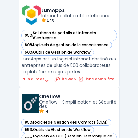
messagerie instantanée, la
vidéoconférence, les applications
LumApps
d'entreprise et les notifications en temps
Intranet collaboratif intelligence
4.15
rée ...
Solutions de portails et intranets
95%
— voir LumApps dans cette catégorie
d'entreprise
80%
Logiciels de gestion de la connaissance
— voir LumApps dans cette catégorie
50%
Outils de Gestion de Workflow
— voir LumApps dans cette catégorie
LumApps est un logiciel intranet destiné aux
entreprises de plus de 500 collaborateurs.
La plateforme regroupe les
communications internes, les documents
Plus d’infos
Site web
Fiche complète
partagés et les applications métier dans un
même espace. Les équipes RH et
Oneflow
communication publient des actualités
Oneflow - Simplification et Sécurité
ciblées par site, département ou ...
des
4
85%
Logiciel de Gestion des Contrats (CLM)
— voir Oneflow dans cette catégorie
55%
Outils de Gestion de Workflow
— voir Oneflow dans cette catégorie
Logiciels de GED (Gestion Électronique de