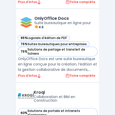
la communication asynchrone. Dans de
Plus d’infos
Fiche complète
nombreuses équipes, la multiplication des
réunions et des emails peut affecter la
clarté et le suivi des projets, notamment
OnlyOffice Docs
lors de la gestion de tâ ...
Suite bureautique en ligne pour
4.5
95%
Logiciels d'édition de PDF
— voir OnlyOffice Docs dans cette catégorie
75%
Suites bureautiques pour entreprises
— voir OnlyOffice Docs dans cette catégorie
Solutions de partage et transfert de
75%
— voir OnlyOffice Docs dans cette catégorie
fichiers
OnlyOffice Docs est une suite bureautique
en ligne conçue pour la création, l’édition et
la gestion collaborative de documents,
feuilles de calcul et présentations.
Plus d’infos
Fiche complète
Compatible avec les formats Microsoft
Office, elle offre une alternative Microsoft
Office efficace pour les entreprises et les
Kroqi
organisa ...
Collaboration et BIM en
Construction
Solutions de portails et intranets
60%
— voir Kroqi dans cette catégorie
d'entreprise