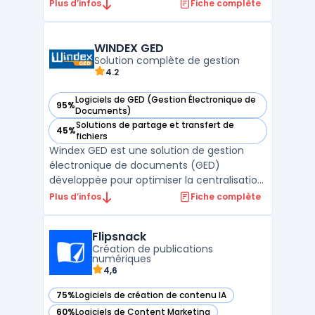
faciliter la gestion des communications et
Plus d’infos
Fiche complète
des fichiers dans un environnement
sécurisé. Yandex Mail permet de gérer
plusieurs comptes emails, avec des
WINDEX GED
fonctionnalités de protection antivir ...
Solution complète de gestion
4.2
Logiciels de GED (Gestion Électronique de
95%
— voir WINDEX GED dans cette catégorie
Documents)
Solutions de partage et transfert de
45%
— voir WINDEX GED dans cette catégorie
fichiers
Windex GED est une solution de gestion
électronique de documents (GED)
développée pour optimiser la centralisation
et l’organisation des documents en
Plus d’infos
Fiche complète
entreprise. Ce logiciel permet de stocker,
classer et retrouver efficacement toutes
Flipsnack
les informations essentielles grâce à une
Création de publications
interface intuitive et d ...
numériques
4,6
75%
Logiciels de création de contenu IA
— voir Flipsnack dans cette catégorie
60%
Logiciels de Content Marketing