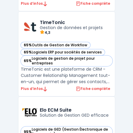
entreprises utilisent Slack pour organiser
Plus d’infos
Fiche complète
leurs échanges, documents et applications
métiers dans une interface. La circulation
de l’information, la continuité des
TimeTonic
conversations et la recherc ...
Gestion de données et projets
4,3
65%
Outils de Gestion de Workflow
— voir TimeTonic dans cette catégorie
65%
Logiciels ERP pour sociétés de services
— voir TimeTonic dans cette catégorie
Logiciels de gestion de projet pour
65%
— voir TimeTonic dans cette catégorie
entreprises
TimeTonic est une plateforme de CRM -
Customer Relationship Management tout-
en-un, qui permet de gérer ses contacts,
projets, tâches et temps de manière
Plus d’infos
Fiche complète
intuitive et efficace. Grâce à une
organisation flexible en tables, les
utilisateurs peuvent facilement accéder à
Elo ECM Suite
toutes leurs informations et inte ...
Solution de Gestion GED efficace
Logiciels de GED (Gestion Électronique de
95%