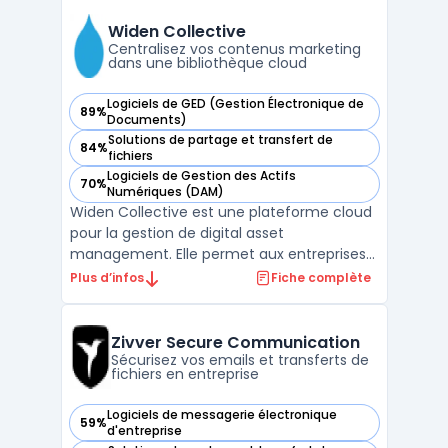
Widen Collective
Centralisez vos contenus marketing
dans une bibliothèque cloud
Logiciels de GED (Gestion Électronique de
89%
— voir Widen Collective dans cette catégorie
Documents)
Solutions de partage et transfert de
84%
— voir Widen Collective dans cette catégorie
fichiers
Logiciels de Gestion des Actifs
70%
— voir Widen Collective dans cette catégorie
Numériques (DAM)
Widen Collective est une plateforme cloud
pour la gestion de digital asset
management. Elle permet aux entreprises
de centraliser, organiser et diffuser leurs
Plus d’infos
Fiche complète
fichiers numériques, tels que des images,
des vidéos, des documents ou des fichiers
de marque. Ce logiciel est conçu pour les
Zivver Secure Communication
équipes marketi ...
Sécurisez vos emails et transferts de
fichiers en entreprise
Logiciels de messagerie électronique
59%
— voir Zivver Secure Communication dans cette catégorie
d'entreprise