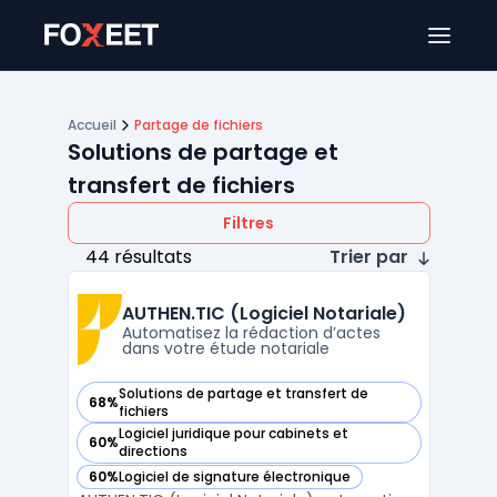
Ouver
Accueil
Partage de fichiers
Solutions de partage et
transfert de fichiers
Filtres
44 résultats
Trier par
AUTHEN.TIC (Logiciel Notariale)
Automatisez la rédaction d’actes
dans votre étude notariale
Solutions de partage et transfert de
68%
— voir AUTHEN.TIC (Logiciel Notariale) dans cette catégorie
fichiers
Logiciel juridique pour cabinets et
60%
— voir AUTHEN.TIC (Logiciel Notariale) dans cette catégorie
directions
60%
Logiciel de signature électronique
— voir AUTHEN.TIC (Logiciel Notariale) dans cette catégorie