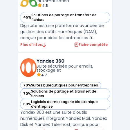
automatisation
4.5
Solutions de partage et transfert de
45%
— voir Digizuite dans cette catégorie
fichiers
Digizuite est une plateforme avancée de
gestion des actifs numériques (DAM),
conçue pour aider les entreprises à
centraliser, organiser et distribuer
Plus d’infos
Fiche complète
efficacement leurs contenus numériques.
Grâce à ses fonctionnalités intuitives, la
Yandex 360
solution permet de stocker, rechercher,
Suite sécurisée pour emails,
éditer et partager des ress ...
stockage et
4.7
70%
Suites bureautiques pour entreprises
— voir Yandex 360 dans cette catégorie
Solutions de partage et transfert de
70%
— voir Yandex 360 dans cette catégorie
fichiers
Logiciels de messagerie électronique
60%
— voir Yandex 360 dans cette catégorie
d'entreprise
Yandex 360 est une suite d'outils
numériques intégrant Yandex Mail, Yandex
Disk et Yandex Telemost, conçue pour