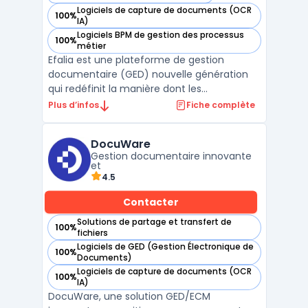
— voir Efalia dans cette catégorie
Logiciels de capture de documents (OCR
100%
— voir Efalia dans cette catégorie
IA)
Logiciels BPM de gestion des processus
100%
— voir Efalia dans cette catégorie
métier
Efalia est une plateforme de gestion
documentaire (GED) nouvelle génération
qui redéfinit la manière dont les
organisations gèrent leurs documents et
Plus d’infos
Fiche complète
informations critiques.
Fondamentalement, Efalia ne se contente
DocuWare
pas de stocker des documents : c'est
Gestion documentaire innovante
une solution docume ...
et
4.5
Contacter
Solutions de partage et transfert de
100%
— voir DocuWare dans cette catégorie
fichiers
Logiciels de GED (Gestion Électronique de
100%
— voir DocuWare dans cette catégorie
Documents)
Logiciels de capture de documents (OCR
100%
— voir DocuWare dans cette catégorie
IA)
DocuWare, une solution GED/ECM