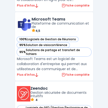
entreprises. Avec ses solutions certifiées et
Plus d’infos
Fiche complète
conformes aux normes européennes,
Oodrive se positionne comme un
Microsoft Teams
partenaire privilégié pour les organisations
Plateforme de communication et
cherchant à sécuriser leu ...
de
4,5
100%
Logiciels de Gestion de Réunions
— voir Microsoft Teams dans cette catégorie
95%
Solution de visioconférence
— voir Microsoft Teams dans cette catégorie
Solutions de partage et transfert de
95%
— voir Microsoft Teams dans cette catégorie
fichiers
Microsoft Teams est un logiciel de
collaboration d'entreprise qui permet aux
utilisateurs de communiquer et de
collaborer efficacement avec des équipes
Plus d’infos
Fiche complète
distantes. Son interface utilisateur
conviviale permet aux équipes de
Zeendoc
communiquer via des chats, des appels
Gestion sécurisée de documents
audio et des appels vidéo. Il offre égal ...
intuitifs
4
Logiciels de GED (Gestion Électronique de