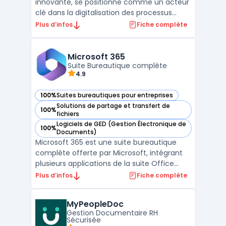
innovante, se positionne comme un acteur
clé dans la digitalisation des processus
d'entreprise. Son archivage sécurisé des
Plus d’infos
Fiche complète
documents constitue une fonctionnalité
essentielle, permettant de stocker de
manière protégée les documents des
Microsoft 365
salariés dans un coffre-fort numér ...
Suite Bureautique complète
4.9
100%
Suites bureautiques pour entreprises
— voir Microsoft 365 dans cette catégorie
Solutions de partage et transfert de
100%
— voir Microsoft 365 dans cette catégorie
fichiers
Logiciels de GED (Gestion Électronique de
100%
— voir Microsoft 365 dans cette catégorie
Documents)
Microsoft 365 est une suite bureautique
complète offerte par Microsoft, intégrant
plusieurs applications de la suite Office
telles que Word, Excel, PowerPoint, et
Plus d’infos
Fiche complète
Outlook. Ces outils, largement reconnus,
favorisent la productivité des entreprises et
MyPeopleDoc
des particuliers.En complément, Microsoft
Gestion Documentaire RH
365 prop ...
Sécurisée