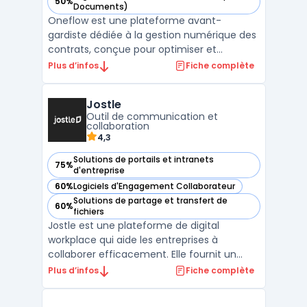
50%
— voir Oneflow dans cette catégorie
Documents)
Oneflow est une plateforme avant-
gardiste dédiée à la gestion numérique des
contrats, conçue pour optimiser et
sécuriser les processus contractuels des
Plus d’infos
Fiche complète
entreprises. Elle permet de créer des
contrats numériques personnalisables avec
Jostle
une grande facilité, grâce à des modèles
Outil de communication et
interactifs et une édition ...
collaboration
4,3
Solutions de portails et intranets
75%
— voir Jostle dans cette catégorie
d'entreprise
60%
Logiciels d'Engagement Collaborateur
— voir Jostle dans cette catégorie
Solutions de partage et transfert de
60%
— voir Jostle dans cette catégorie
fichiers
Jostle est une plateforme de digital
workplace qui aide les entreprises à
collaborer efficacement. Elle fournit un
espace de travail en ligne où les employés
Plus d’infos
Fiche complète
peuvent partager des informations, des
idées et des projets. Avec Jostle, les