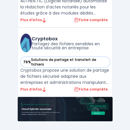
AUTHEN.TIC (Logiciel Notariale) automatise
la rédaction d’actes notariés pour les
études grâce à des modules dédiés
intégrant intelligence artificielle notariale et
Plus d’infos
Fiche complète
des outils d’aide à la rédaction conçus pour
les professionnels du notariat. Ce logiciel
cible la massification et la fiabilisation des ...
Cryptobox
Partagez des fichiers sensibles en
toute sécurité en entreprise
Solutions de partage et transfert de
76%
— voir Cryptobox dans cette catégorie
fichiers
Cryptobox propose une solution de partage
de fichiers sécurisé adaptée aux
entreprises et administrations manipulant
des données sensibles. Développé par
Plus d’infos
Fiche complète
Ercom, filiale de Thales, ce logiciel a pour
objectif d’assurer la confidentialité des
informations stratégiques dans des
secteurs comme la défens ...