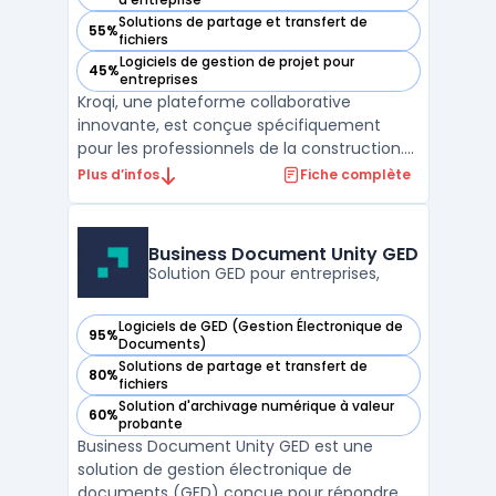
Solutions de partage et transfert de
55%
— voir Kroqi dans cette catégorie
fichiers
Logiciels de gestion de projet pour
45%
— voir Kroqi dans cette catégorie
entreprises
Kroqi, une plateforme collaborative
innovante, est conçue spécifiquement
pour les professionnels de la construction.
Elle intègre un système de gestion de
Plus d’infos
Fiche complète
documents en construction, permettant
un stockage sécurisé et une collaboration
en temps réel. Avec des fonctionnalités
Business Document Unity GED
telles que la planificati ...
Solution GED pour entreprises,
Logiciels de GED (Gestion Électronique de
95%
— voir Business Document Unity GED dans cette catégorie
Documents)
Solutions de partage et transfert de
80%
— voir Business Document Unity GED dans cette catégorie
fichiers
Solution d'archivage numérique à valeur
60%
— voir Business Document Unity GED dans cette catégorie
probante
Business Document Unity GED est une
solution de gestion électronique de
documents (GED) conçue pour répondre