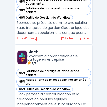
95%
— voir Zeendoc dans cette catégorie
Documents)
Solutions de partage et transfert de
90%
— voir Zeendoc dans cette catégorie
fichiers
60%
Outils de Gestion de Workflow
— voir Zeendoc dans cette catégorie
Zeendoc se présente comme une solution
SaaS française de gestion électronique des
documents, spécialement conçue pour
répondre aux besoins des PME. Cette
Plus d’infos
Fiche complète
plateforme permet de stocker, organiser et
partager efficacement toutes les
Slack
informations de l'entreprise, quel que soit
Favorisez la collaboration et le
leur format d'origine. Zee ...
partage en entreprise
4,7
Solutions de partage et transfert de
95%
— voir Slack dans cette catégorie
fichiers
Applications de messagerie instantanée
95%
— voir Slack dans cette catégorie
pro
65%
Outils de Gestion de Workflow
— voir Slack dans cette catégorie
Slack permet la communication et la
collaboration pour les équipes,
indépendamment de leur localisation. Les