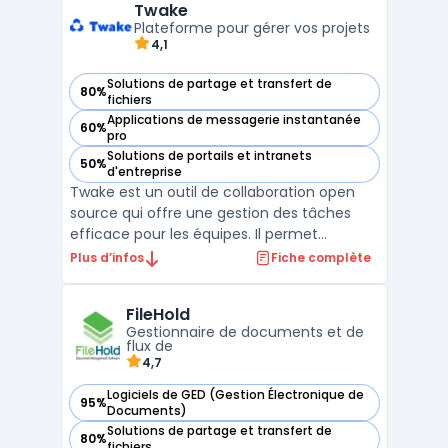
entreprises peuvent créer des
Twake
communautés en ligne pour des dépa ...
Plateforme pour gérer vos projets
4,1
Solutions de partage et transfert de
80%
— voir Twake dans cette catégorie
fichiers
Applications de messagerie instantanée
60%
— voir Twake dans cette catégorie
pro
Solutions de portails et intranets
50%
— voir Twake dans cette catégorie
d'entreprise
Twake est un outil de collaboration open
source qui offre une gestion des tâches
efficace pour les équipes. Il permet
d'organiser les tâches, les projets, le
Plus d’infos
Fiche complète
calendrier, le chat, les emails et bien plus
encore. Twake est conçu pour rendre le
FileHold
travail en équipe plus productif et plus
Gestionnaire de documents et de
facile, grâce à u ...
flux de
4,7
Logiciels de GED (Gestion Électronique de
95%
— voir FileHold dans cette catégorie
Documents)
Solutions de partage et transfert de
80%
— voir FileHold dans cette catégorie
fichiers