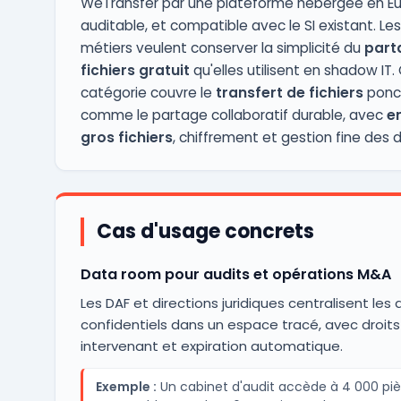
WeTransfer par une plateforme hébergée en Eu
auditable, et compatible avec le SI existant. Les
métiers veulent conserver la simplicité du
part
fichiers gratuit
qu'elles utilisent en shadow IT.
catégorie couvre le
transfert de fichiers
ponc
comme le partage collaboratif durable, avec
e
gros fichiers
, chiffrement et gestion fine des d
Cas d'usage concrets
Data room pour audits et opérations M&A
Les DAF et directions juridiques centralisent le
confidentiels dans un espace tracé, avec droits
intervenant et expiration automatique.
Exemple :
Un cabinet d'audit accède à 4 000 pi