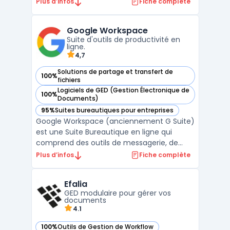
Elle permet de créer des sites d'équipe
Plus d’infos
Fiche complète
dynamiques pour chaque projet, service ou
division. Les utilisateurs peuvent ainsi
Google Workspace
partager des fichiers, des données, des
Suite d'outils de productivité en
actualités et ...
ligne.
4,7
Solutions de partage et transfert de
100%
— voir Google Workspace dans cette catégorie
fichiers
Logiciels de GED (Gestion Électronique de
100%
— voir Google Workspace dans cette catégorie
Documents)
95%
Suites bureautiques pour entreprises
— voir Google Workspace dans cette catégorie
Google Workspace (anciennement G Suite)
est une Suite Bureautique en ligne qui
comprend des outils de messagerie, de
stockage, de partage et de collaboration.
Plus d’infos
Fiche complète
Elle permet aux utilisateurs de travailler à
distance et en temps réel sur des
Efalia
documents, des feuilles de calcul et des
GED modulaire pour gérer vos
présentations. Les ou ...
documents
4.1
100%
Outils de Gestion de Workflow