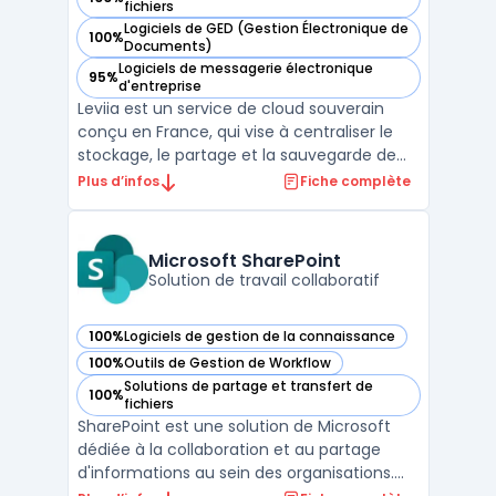
— voir Leviia dans cette catégorie
fichiers
Logiciels de GED (Gestion Électronique de
100%
— voir Leviia dans cette catégorie
Documents)
Logiciels de messagerie électronique
95%
— voir Leviia dans cette catégorie
d'entreprise
Leviia est un service de cloud souverain
conçu en France, qui vise à centraliser le
stockage, le partage et la sauvegarde de
données pour des usages professionnels.
Plus d’infos
Fiche complète
L’éditeur met en avant un hébergement
exclusivement en France, une conformité
RGPD, ainsi que des certifications ISO 27001
Microsoft SharePoint
et HDS (selo ...
Solution de travail collaboratif
100%
Logiciels de gestion de la connaissance
— voir Microsoft SharePoint dans cette catégorie
100%
Outils de Gestion de Workflow
— voir Microsoft SharePoint dans cette catégorie
Solutions de partage et transfert de
100%
— voir Microsoft SharePoint dans cette catégorie
fichiers
SharePoint est une solution de Microsoft
dédiée à la collaboration et au partage
d'informations au sein des organisations.