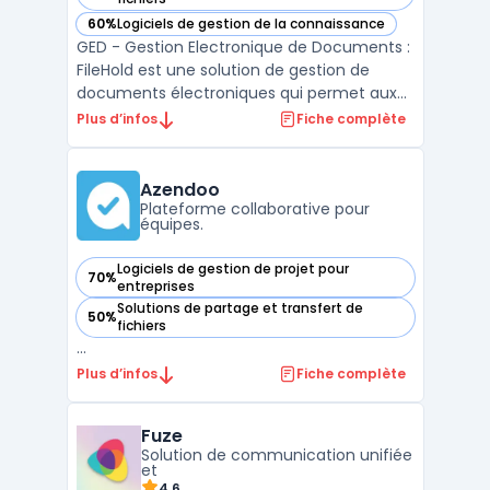
60%
Logiciels de gestion de la connaissance
— voir FileHold dans cette catégorie
GED - Gestion Electronique de Documents :
FileHold est une solution de gestion de
documents électroniques qui permet aux
entreprises de stocker, organiser et gérer
Plus d’infos
Fiche complète
leurs documents numériques de manière
efficace. Avec FileHold, les entreprises
peuvent facilement numériser leurs
Azendoo
documents papier exist ...
Plateforme collaborative pour
équipes.
Logiciels de gestion de projet pour
70%
— voir Azendoo dans cette catégorie
entreprises
Solutions de partage et transfert de
50%
— voir Azendoo dans cette catégorie
fichiers
...
Plus d’infos
Fiche complète
Fuze
Solution de communication unifiée
et
4.6