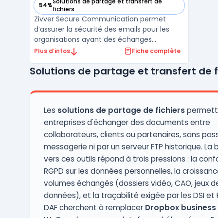
Solutions de partage et transfert de
54%
— voir Zivver Secure Communication dans cette catégorie
fichiers
Zivver Secure Communication permet
d’assurer la sécurité des emails pour les
organisations ayant des échanges
contenant des informations sensibles. Les
Plus d’infos
Fiche complète
entreprises, administrations et secteurs de
Solutions de partage et transfert de f
la santé sont confrontés à des cadres
réglementaires tels que le RGPD, HIPAA, NIS2
ou DORA. Les erreurs ...
Les
solutions de partage de fichiers
permett
entreprises d'échanger des documents entre
collaborateurs, clients ou partenaires, sans pass
messagerie ni par un serveur FTP historique. La 
vers ces outils répond à trois pressions : la con
RGPD sur les données personnelles, la croissan
volumes échangés (dossiers vidéo, CAO, jeux d
données), et la traçabilité exigée par les DSI et 
DAF cherchent à remplacer
Dropbox business