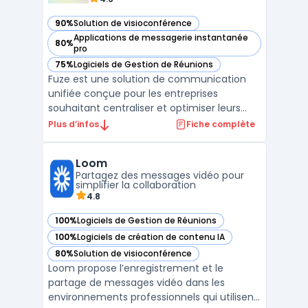
90%
Solution de visioconférence
— voir Fuze dans cette catégorie
Applications de messagerie instantanée
80%
— voir Fuze dans cette catégorie
pro
75%
Logiciels de Gestion de Réunions
— voir Fuze dans cette catégorie
Fuze est une solution de communication
unifiée conçue pour les entreprises
souhaitant centraliser et optimiser leurs
interactions internes et externes. En
Plus d’infos
Fiche complète
combinant appels vocaux et vidéo,
messagerie instantanée, et collaboration
Loom
d'équipe sur une seule et même
Partagez des messages vidéo pour
plateforme, Fuze permet aux organisatio ...
simplifier la collaboration
4.8
100%
Logiciels de Gestion de Réunions
— voir Loom dans cette catégorie
100%
Logiciels de création de contenu IA
— voir Loom dans cette catégorie
80%
Solution de visioconférence
— voir Loom dans cette catégorie
Loom propose l’enregistrement et le
partage de messages vidéo dans les
environnements professionnels qui utilisent