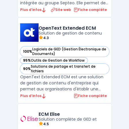
intégrée au groupe Septeo. Elle permet de
distribuer les bulletins de paie
Plus d’infos
Site web
Fiche complète
dématérialisés aux salariés via un coffre-
fort numérique certifié NF 461. Chaque
collaborateur accède à ses documents
OpenText Extended ECM
depuis un espace personnel sécuris ...
Solution de gestion de contenu
4.3
Logiciels de GED (Gestion Électronique de
100%
— voir OpenText Extended ECM dans cette catégorie
Documents)
95%
Outils de Gestion de Workflow
— voir OpenText Extended ECM dans cette catégorie
Solutions de partage et transfert de
90%
— voir OpenText Extended ECM dans cette catégorie
fichiers
OpenText Extended ECM est une solution
de gestion de contenu d'entreprise qui
permet aux organisations d'établir une
gouvernance efficace des informations
Plus d’infos
Fiche complète
tout en les intégrant aux processus métiers
existants. Cette plateforme offre une
intégration transparente avec les
ECM Elise
applications ERP et CRM, faci ...
Solution complète de GED et
4.5