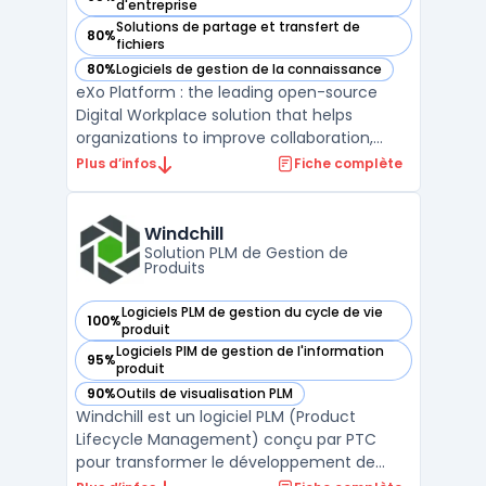
— voir eXo Platform dans cette catégorie
d'entreprise
Solutions de partage et transfert de
80%
— voir eXo Platform dans cette catégorie
fichiers
80%
Logiciels de gestion de la connaissance
— voir eXo Platform dans cette catégorie
eXo Platform : the leading open-source
Digital Workplace solution that helps
organizations to improve collaboration,
knowledge management, and employee
Plus d’infos
Fiche complète
engagement. With eXo Platform,
employees can create, edit, and share
documents, access relevant information,
Windchill
communicate with each other, and comple
Solution PLM de Gestion de
Produits
...
Logiciels PLM de gestion du cycle de vie
100%
— voir Windchill dans cette catégorie
produit
Logiciels PIM de gestion de l'information
95%
— voir Windchill dans cette catégorie
produit
90%
Outils de visualisation PLM
— voir Windchill dans cette catégorie
Windchill est un logiciel PLM (Product
Lifecycle Management) conçu par PTC
pour transformer le développement de
produits. Il permet une collaboration