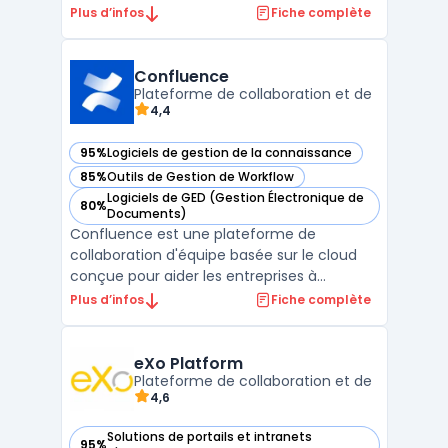
documents en toute sécurité. Elle propose
Plus d’infos
Fiche complète
des fonctionnalités de GED - Gestion
Electronique de Documents, de gestion de
projets, de tâches et de calendriers
Confluence
partagés pour faciliter la com ...
Plateforme de collaboration et de
4,4
95%
Logiciels de gestion de la connaissance
— voir Confluence dans cette catégorie
85%
Outils de Gestion de Workflow
— voir Confluence dans cette catégorie
Logiciels de GED (Gestion Électronique de
80%
— voir Confluence dans cette catégorie
Documents)
Confluence est une plateforme de
collaboration d'équipe basée sur le cloud
conçue pour aider les entreprises à
organiser et à gérer leur contenu. Elle
Plus d’infos
Fiche complète
permet de stocker, de partager et de
retrouver des documents, et elle comprend
des fonctionnalités de Gestion Electronique
eXo Platform
de Documents (GED) et de c ...
Plateforme de collaboration et de
4,6
Solutions de portails et intranets
95%