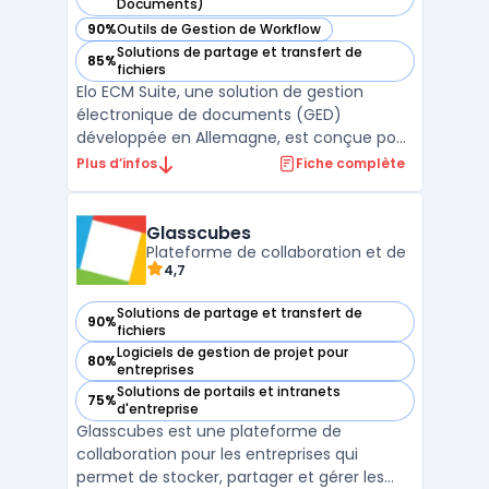
— voir Elo ECM Suite dans cette catégorie
Documents)
90%
Outils de Gestion de Workflow
— voir Elo ECM Suite dans cette catégorie
Solutions de partage et transfert de
85%
— voir Elo ECM Suite dans cette catégorie
fichiers
Elo ECM Suite, une solution de gestion
électronique de documents (GED)
développée en Allemagne, est conçue pour
transformer et simplifier les processus
Plus d’infos
Fiche complète
d'entreprise grâce à la dématérialisation.
Cette suite logicielle intuitive et
collaborative facilite la gestion
Glasscubes
documentaire, offrant une convergen ...
Plateforme de collaboration et de
4,7
Solutions de partage et transfert de
90%
— voir Glasscubes dans cette catégorie
fichiers
Logiciels de gestion de projet pour
80%
— voir Glasscubes dans cette catégorie
entreprises
Solutions de portails et intranets
75%
— voir Glasscubes dans cette catégorie
d'entreprise
Glasscubes est une plateforme de
collaboration pour les entreprises qui
permet de stocker, partager et gérer les