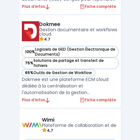
aux besoins des entreprises en matière de
Plus d’infos
Fiche complète
centralisation et d'automatisation des
processus documentaires. Elle permet de
Dokmee
stocker, classer et retrouver facilement les
Gestion documentaire et workflows
documents grâce à une int ...
cloud
4.7
Logiciels de GED (Gestion Électronique de
100%
— voir Dokmee dans cette catégorie
Documents)
Solutions de partage et transfert de
75%
— voir Dokmee dans cette catégorie
fichiers
65%
Outils de Gestion de Workflow
— voir Dokmee dans cette catégorie
Dokmee est une plateforme ECM cloud
dédiée à la centralisation et
l'automatisation de la gestion
documentaire pour les organisations multi-
Plus d’infos
Fiche complète
secteurs. Le logiciel offre des
fonctionnalités complètes de numérisation
documents, capture illimitée avec OCR 134
Wimi
langues et indexation bas ...
Plateforme de collaboration et de
4,7