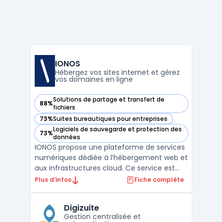
IONOS
Hébergez vos sites internet et gérez
vos domaines en ligne
Solutions de partage et transfert de
88%
— voir IONOS dans cette catégorie
fichiers
73%
Suites bureautiques pour entreprises
— voir IONOS dans cette catégorie
Logiciels de sauvegarde et protection des
73%
— voir IONOS dans cette catégorie
données
IONOS propose une plateforme de services
numériques dédiée à l’hébergement web et
aux infrastructures cloud. Ce service est
destiné aux entreprises souhaitant
Plus d’infos
Fiche complète
centraliser la gestion de leurs domaines,
emails et espaces web en conformité avec
Digizuite
le RGPD, tout en assurant la maîtrise de
Gestion centralisée et
leurs données. Le ...