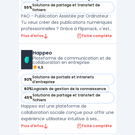
— voir Flipsnack dans cette catégorie
Solutions de partage et transfert de
55%
— voir Flipsnack dans cette catégorie
fichiers
PAO - Publication Assistée par Ordinateur :
Tu veux créer des publications numériques
professionnelles ? Grâce à Flipsnack, c'est
facile ! Utilise notre outil de PAO pour créer
Plus d’infos
Fiche complète
des brochures interactives, des magazines
en ligne, des catalogues interactifs, des
Happeo
livres numériques et bien plus encore. ...
Plateforme de communication et de
collaboration en entreprise.
4,5
Solutions de portails et intranets
90%
— voir Happeo dans cette catégorie
d'entreprise
60%
Logiciels de gestion de la connaissance
— voir Happeo dans cette catégorie
Solutions de partage et transfert de
45%
— voir Happeo dans cette catégorie
fichiers
Happeo est une plateforme de
collaboration sociale conçue pour offrir une
expérience utilisateur intuitive à ses
utilisateurs. La plateforme dispose de
Plus d’infos
Fiche complète
nombreuses fonctionnalités, notamment la