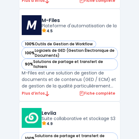
Plus d’infos
Fiche complète
efficace en entreprise, offrant un accès en
temps réel aux données essentielles. Grâce
à Windchill, les utilisateurs peuvent
M-Files
Plateforme d'automatisation de la
identifier rapidement la ...
4.5
100%
Outils de Gestion de Workflow
— voir M-Files dans cette catégorie
Logiciels de GED (Gestion Électronique de
100%
— voir M-Files dans cette catégorie
Documents)
Solutions de partage et transfert de
90%
— voir M-Files dans cette catégorie
fichiers
M-Files est une solution de gestion de
documents et de contenus (GED / ECM) et
de gestion de la qualité particulièrement
adaptée aux entreprises et utilisateurs qui
Plus d’infos
Fiche complète
ont besoin de gérer efficacement de
grandes quantités d’informations et de
documents.M-Files est suffisamment
Leviia
flexible pour répondre au ...
Suite collaborative et stockage S3
4.9
Solutions de partage et transfert de
100%