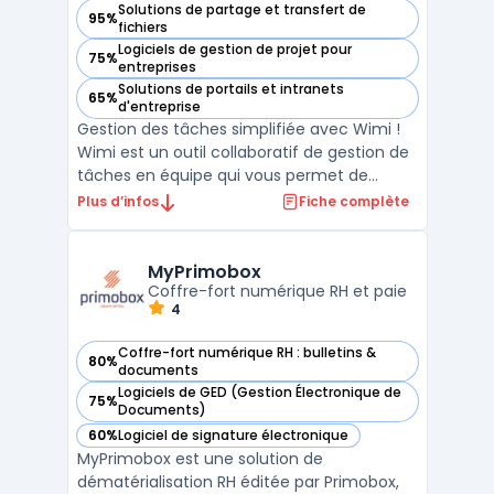
Solutions de partage et transfert de
95%
— voir Wimi dans cette catégorie
fichiers
Logiciels de gestion de projet pour
75%
— voir Wimi dans cette catégorie
entreprises
Solutions de portails et intranets
65%
— voir Wimi dans cette catégorie
d'entreprise
Gestion des tâches simplifiée avec Wimi !
Wimi est un outil collaboratif de gestion de
tâches en équipe qui vous permet de
travailler plus rapidement et plus
Plus d’infos
Fiche complète
efficacement. Avec Wimi, vous pouvez
créer des listes de tâches, attribuer des
tâches à des membres de votre équipe et
MyPrimobox
suivre leur progression ...
Coffre-fort numérique RH et paie
4
Coffre-fort numérique RH : bulletins &
80%
— voir MyPrimobox dans cette catégorie
documents
Logiciels de GED (Gestion Électronique de
75%
— voir MyPrimobox dans cette catégorie
Documents)
60%
Logiciel de signature électronique
— voir MyPrimobox dans cette catégorie
MyPrimobox est une solution de
dématérialisation RH éditée par Primobox,