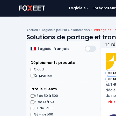
Logiciels
Intégrateur
Accueil
Logiciels pour la Collaboration
Partage de fi
Solutions de partage et trans
44 ré
Logiciel français
Déploiements produits
Cloud
68%
— voi
On premise
60%
— voi
AUTHE
Profils Clients
dédié
du not
ME de 50 à 500
Plus
PE de 10 à 50
TPE de 1 à 10
GE + de 500