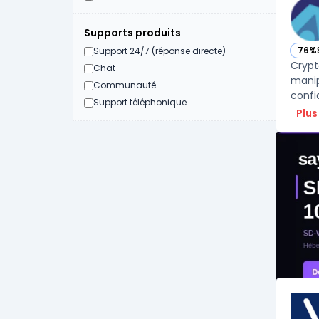
Supports produits
76%
Support 24/7 (réponse directe)
— vo
Crypt
Chat
manip
Communauté
confi
Support téléphonique
Plus