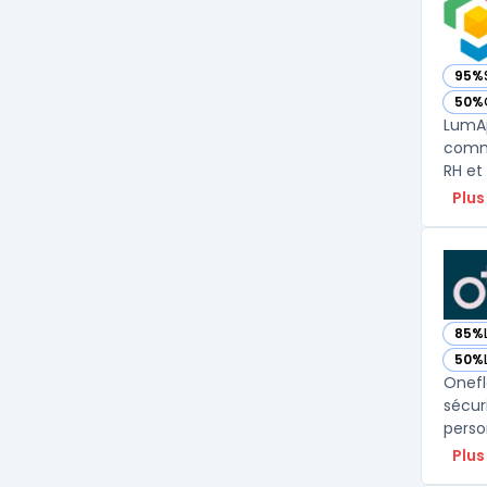
95%
— vo
50%
— vo
LumAp
commu
Plus
85%
— vo
50%
— vo
Onefl
sécur
Plus