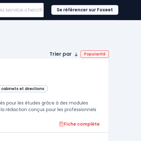
Se référencer sur Foxeet
Trier par
Popularité
r cabinets et directions
el Notariale) dans cette catégorie
riés pour les études grâce à des modules
 à la rédaction conçus pour les professionnels
Fiche complète