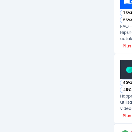
75%
— vo
55%
— vo
PAO -
Flips
Plus
90%
— vo
45%
— vo
Happe
utili
vidéo
Plus