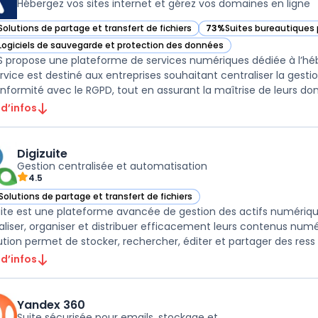
Hébergez vos sites internet et gérez vos domaines en ligne
Solutions de partage et transfert de fichiers
73%
Suites bureautiques 
ir IONOS dans cette catégorie
— voir IONOS dans cette 
Logiciels de sauvegarde et protection des données
ir IONOS dans cette catégorie
 propose une plateforme de services numériques dédiée à l’hé
rvice est destiné aux entreprises souhaitant centraliser la gest
nformité avec le RGPD, tout en assurant la maîtrise de leurs donn
 d’infos
Digizuite
Gestion centralisée et automatisation
4.5
Solutions de partage et transfert de fichiers
r Digizuite dans cette catégorie
uite est une plateforme avancée de gestion des actifs numériqu
aliser, organiser et distribuer efficacement leurs contenus numér
lution permet de stocker, rechercher, éditer et partager des ress .
 d’infos
Yandex 360
Suite sécurisée pour emails, stockage et