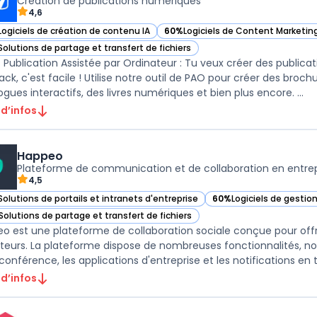
Création de publications numériques
4,6
Logiciels de création de contenu IA
60%
Logiciels de Content Marketin
ir Flipsnack dans cette catégorie
— voir Flipsnack dans cette catégo
Solutions de partage et transfert de fichiers
ir Flipsnack dans cette catégorie
 Publication Assistée par Ordinateur : Tu veux créer des publica
nack, c'est facile ! Utilise notre outil de PAO pour créer des broc
catalogues interactifs, des livres numériques et bien plus encore. ...
 d’infos
Happeo
Plateforme de communication et de collaboration en entrep
4,5
Solutions de portails et intranets d'entreprise
60%
Logiciels de gestio
ir Happeo dans cette catégorie
— voir Happeo dans cet
Solutions de partage et transfert de fichiers
ir Happeo dans cette catégorie
o est une plateforme de collaboration sociale conçue pour offrir
sateurs. La plateforme dispose de nombreuses fonctionnalités, 
conférence, les applications d'entreprise et les notifications en t
 d’infos