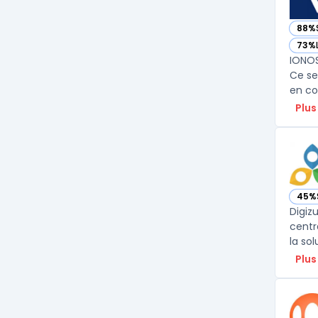
88%
— vo
73%
— vo
IONOS
Ce se
en co
Plus
45%
— voi
Digiz
centr
la so
Plus