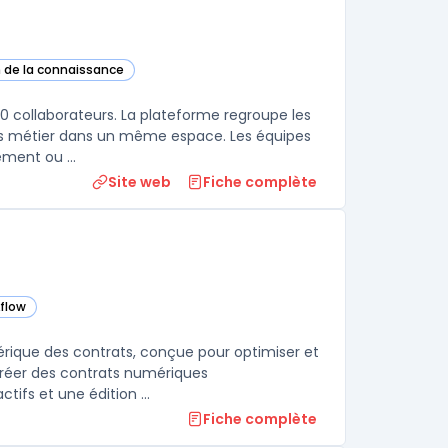
n de la connaissance
tte catégorie
00 collaborateurs. La plateforme regroupe les
ns métier dans un même espace. Les équipes
RH et communication publient des actualités ciblées par site, département ou ...
Site web
Fiche complète
kflow
égorie
rique des contrats, conçue pour optimiser et
 créer des contrats numériques
personnalisables avec une grande facilité, grâce à des modèles interactifs et une édition ...
Fiche complète