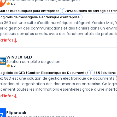
4.7
Suites bureautiques pour entreprises
70%
Solutions de partage et tran
ir Yandex 360 dans cette catégorie
— voir Yandex 360 dans cette ca
Logiciels de messagerie électronique d'entreprise
ir Yandex 360 dans cette catégorie
x 360 est une suite d'outils numériques intégrant Yandex Mail,
iter la gestion des communications et des fichiers dans un env
 plusieurs comptes emails, avec des fonctionnalités de protection 
 d’infos
WINDEX GED
Solution complète de gestion
4.2
Logiciels de GED (Gestion Électronique de Documents)
45%
Solutions 
ir WINDEX GED dans cette catégorie
— voir WINDEX 
x GED est une solution de gestion électronique de documents 
alisation et l’organisation des documents en entreprise. Ce logic
acement toutes les informations essentielles grâce à une interface
 d’infos
Flipsnack