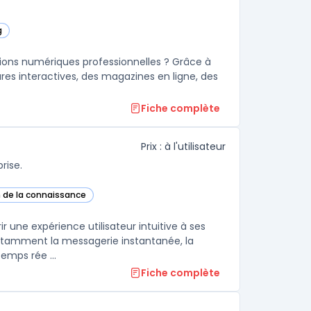
g
rie
tions numériques professionnelles ? Grâce à
hures interactives, des magazines en ligne, des
Fiche complète
Prix : à l'utilisateur
rise.
n de la connaissance
te catégorie
 une expérience utilisateur intuitive à ses
notamment la messagerie instantanée, la
emps rée ...
Fiche complète