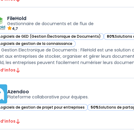
FileHold
Gestionnaire de documents et de flux de
4,7
Logiciels de GED (Gestion Électronique de Documents)
80%
Solutions 
r FileHold dans cette catégorie
— voir FileHol
Logiciels de gestion de la connaissance
r FileHold dans cette catégorie
 Gestion Electronique de Documents : FileHold est une solution
t aux entreprises de stocker, organiser et gérer leurs docume
old, les entreprises peuvent facilement numériser leurs documents
 d’infos
Azendoo
Plateforme collaborative pour équipes.
Logiciels de gestion de projet pour entreprises
50%
Solutions de partag
ir Azendoo dans cette catégorie
— voir Azendoo dans ce
 d’infos