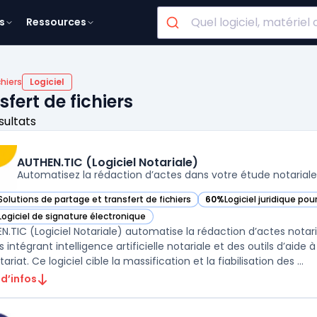
s
Ressources
chiers
Logiciel
fert de fichiers
sultats
AUTHEN.TIC (Logiciel Notariale)
Automatisez la rédaction d’actes dans votre étude notariale
Solutions de partage et transfert de fichiers
60%
Logiciel juridique pou
r AUTHEN.TIC (Logiciel Notariale) dans cette catégorie
— voir AUTHEN.TIC (Logici
Logiciel de signature électronique
r AUTHEN.TIC (Logiciel Notariale) dans cette catégorie
N.TIC (Logiciel Notariale) automatise la rédaction d’actes nota
s intégrant intelligence artificielle notariale et des outils d’aide
ariat. Ce logiciel cible la massification et la fiabilisation des ...
 d’infos