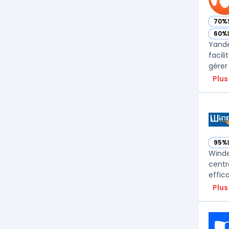
70%
— vo
60%
— vo
Yande
facil
gérer
Plus
95%
— vo
Winde
centr
effic
Plus