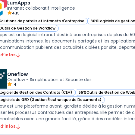
LumApps
Intranet collaboratif intelligence
4.15
Solutions de portails et intranets d'entreprise
80%
Logiciels de gestio
ir LumApps dans cette catégorie
— voir LumApps dans ce
Outils de Gestion de Workflow
ir LumApps dans cette catégorie
ps est un logiciel intranet destiné aux entreprises de plus de 5
nications internes, les documents partagés et les applicatio
 d’infos
Oneflow
Oneflow - Simplification et Sécurité des
4
Logiciel de Gestion des Contrats (CLM)
55%
Outils de Gestion de Wor
ir Oneflow dans cette catégorie
— voir Oneflow dans cette cat
Logiciels de GED (Gestion Électronique de Documents)
ir Oneflow dans cette catégorie
ow est une plateforme avant-gardiste dédiée à la gestion numé
iser les processus contractuels des entreprises. Elle permet de
 d’infos