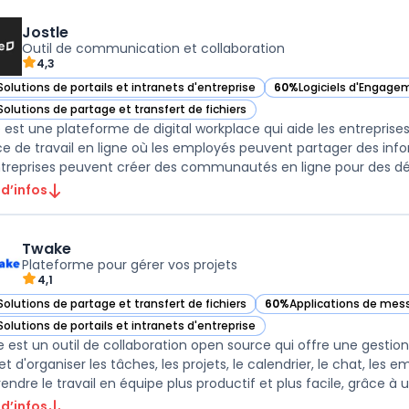
Jostle
Outil de communication et collaboration
4,3
Solutions de portails et intranets d'entreprise
60%
Logiciels d'Engage
ir Jostle dans cette catégorie
— voir Jostle dans cett
Solutions de partage et transfert de fichiers
ir Jostle dans cette catégorie
e est une plateforme de digital workplace qui aide les entreprises
e de travail en ligne où les employés peuvent partager des infor
ntreprises peuvent créer des communautés en ligne pour des dép
 d’infos
Twake
Plateforme pour gérer vos projets
4,1
Solutions de partage et transfert de fichiers
60%
Applications de mes
ir Twake dans cette catégorie
— voir Twake dans cette 
Solutions de portails et intranets d'entreprise
ir Twake dans cette catégorie
 est un outil de collaboration open source qui offre une gestion 
t d'organiser les tâches, les projets, le calendrier, le chat, les 
endre le travail en équipe plus productif et plus facile, grâce à u .
 d’infos