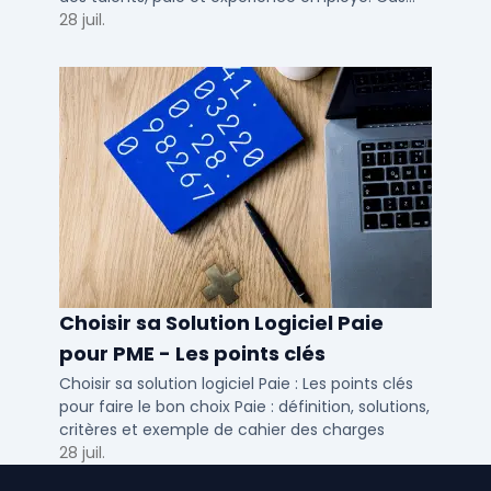
concrets pour TPE, PME et ETI en 2026.
28 juil.
Choisir sa Solution Logiciel Paie
pour PME - Les points clés
Choisir sa solution logiciel Paie : Les points clés
pour faire le bon choix Paie : définition, solutions,
critères et exemple de cahier des charges
28 juil.