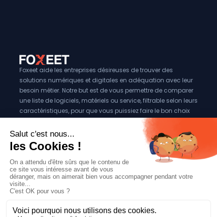
Foxeet aide les entreprises désireuses de trouver des
solutions numériques et digitales en adéquation avec leur
besoin métier. Notre but est de vous permettre de comparer
une liste de logiciels, matériels ou service, filtrable selon leurs
caractéristiques, pour que vous puissiez faire le bon choix
pour votre entreprise.
Vous êtes éditeur?
Se référencer sur Foxeet
Réseaux
© 2024 Foxeet, tous droits reservés
LinkedIn
Facebook
Twitter X
Mentions légales
|
Conditions générales d’utilisation