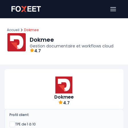
Ouver
Accueil
Dokmee
Dokmee
Gestion documentaire et workflows cloud
4.7
Dokmee
4.7
Profil client
Oui
TPE de 1 à 10