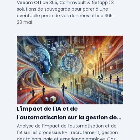
Netapp
Veeam Office 365, Commvault & Netapp : 3
solutions de sauvegarde pour parer à une
éventuelle perte de vos données office 365.
Voici notre ...
28 mai
L'impact de l'IA et de
l'automatisation sur la gestion des
talents RH
Analyse de l'impact de l'automatisation et de
l'IA sur les processus RH : recrutement, gestion
des talents, paie et experience employe. Cas