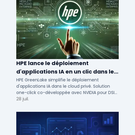
HPE lance le déploiement
d'applications IA en un clic dans le
cloud privé
HPE GreenLake simplifie le déploiement
d'applications IA dans le cloud privé. Solution
one-click co-développée avec NVIDIA pour DSI
de PME et ETI : performance et conformité.
28 juil.