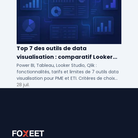
Top 7 des outils de data
visualisation : comparatif Looker
Studio, Tableau vs Power BI et
Power BI, Tableau, Looker Studio, Qlik :
fonctionnalités, tarifs et limites de 7 outils data
autres
visualisation pour PME et ETI. Critères de choix
selon votre SI et vos cas d'usage.
28 juil.