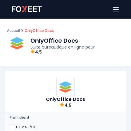
Ouver
Accueil
OnlyOffice Docs
OnlyOffice Docs
Suite bureautique en ligne pour
4.5
OnlyOffice Docs
4.5
Profil client
Oui
TPE de 1 à 10