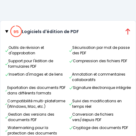
Catégories
95% de compatibilité
Logiciels d'édition de PDF
95
Outils de révision et
Sécurisation par mot de passe
d'approbation
des PDF
Support pour l'édition de
Compression des fichiers PDF
formulaires PDF
Insertion d'images et de liens
Annotation et commentaires
collaboratifs
Exportation des documents PDF
Signature électronique intégrée
dans différents formats
Compatibilité multi-plateforme
Suivi des modifications en
(Windows, Mac, etc.)
temps réel
Gestion des versions des
Conversion de fichiers
documents PDF
vers/depuis PDF
Watermarking pour la
Cryptage des documents PDF
protection des documents