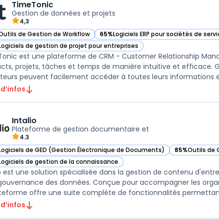
TimeTonic
Gestion de données et projets
4,3
Outils de Gestion de Workflow
65%
Logiciels ERP pour sociétés de serv
ir TimeTonic dans cette catégorie
— voir TimeTonic dans cette catégorie
Logiciels de gestion de projet pour entreprises
ir TimeTonic dans cette catégorie
onic est une plateforme de CRM - Customer Relationship Man
cts, projets, tâches et temps de manière intuitive et efficace. G
sateurs peuvent facilement accéder à toutes leurs informations et 
 d’infos
Intalio
Plateforme de gestion documentaire et
4.3
Logiciels de GED (Gestion Électronique de Documents)
85%
Outils de
r Intalio dans cette catégorie
— voir Intalio 
Logiciels de gestion de la connaissance
r Intalio dans cette catégorie
io est une solution spécialisée dans la gestion de contenu d'entr
 gouvernance des données. Conçue pour accompagner les organ
ateforme offre une suite complète de fonctionnalités permettant 
 d’infos