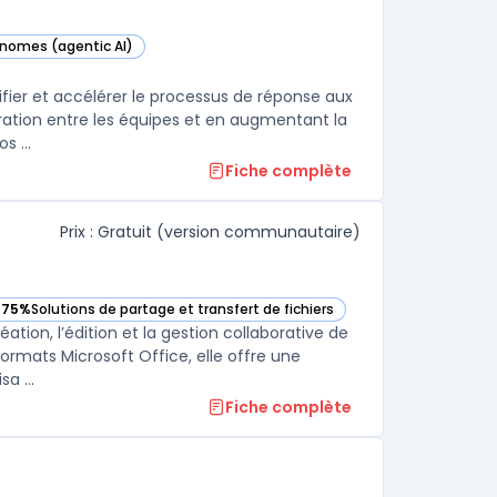
onomes (agentic AI)
catégorie
fier et accélérer le processus de réponse aux
oration entre les équipes et en augmentant la
s ...
Fiche complète
Prix : Gratuit (version communautaire)
75%
Solutions de partage et transfert de fichiers
— voir OnlyOffice Docs dans cette catégorie
tion, l’édition et la gestion collaborative de
ormats Microsoft Office, elle offre une
a ...
Fiche complète