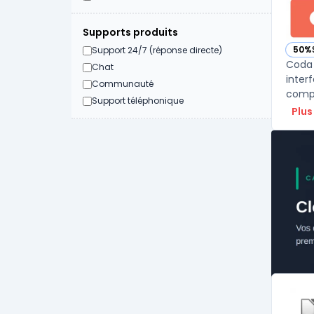
Supports produits
50%
Support 24/7 (réponse directe)
— vo
Coda 
Chat
inter
Communauté
compr
Support téléphonique
Plus