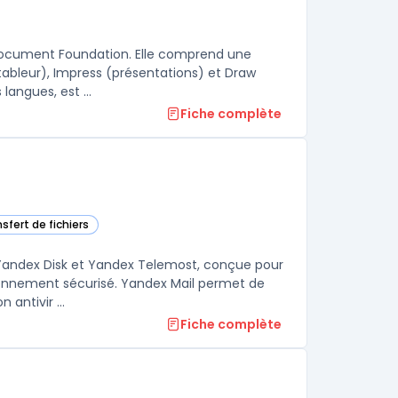
 Document Foundation. Elle comprend une
tableur), Impress (présentations) et Draw
(graphisme vectoriel).Cette suite bureautique, disponible en plusieurs langues, est ...
Fiche complète
sfert de fichiers
tégorie
 Yandex Disk et Yandex Telemost, conçue pour
ironnement sécurisé. Yandex Mail permet de
antivir ...
Fiche complète