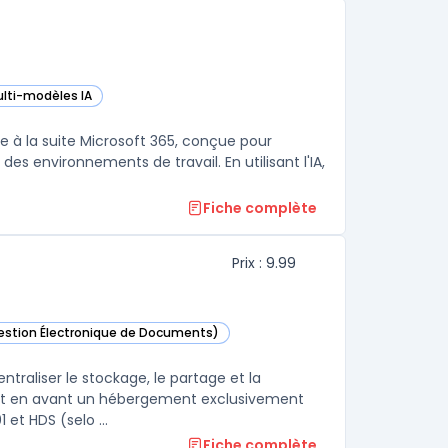
lti-modèles IA
s cette catégorie
rée à la suite Microsoft 365, conçue pour
es environnements de travail. En utilisant l'IA,
Fiche complète
Prix : 9.99
Gestion Électronique de Documents)
catégorie
ntraliser le stockage, le partage et la
met en avant un hébergement exclusivement
et HDS (selo ...
Fiche complète