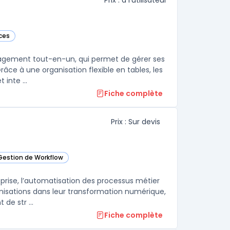
Prix : à l'utilisateur
ices
agement tout-en-un, qui permet de gérer ses
râce à une organisation flexible en tables, les
inte ...
Fiche complète
Prix : Sur devis
 Gestion de Workflow
dans cette catégorie
eprise, l’automatisation des processus métier
isations dans leur transformation numérique,
de str ...
Fiche complète