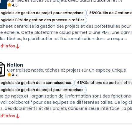
Planifiez et suivez vos projets avec automatisation et IA
4,5
Logiciels de gestion de projet pour entreprises
85%
Outils de Gestion 
ir Smartsheet dans cette catégorie
— voir Smartsheet dans
Logiciels BPM de gestion des processus métier
ir Smartsheet dans cette catégorie
sheet centralise la gestion des projets et des portefeuilles pour l
e échelle. Cette plateforme cloud permet à une PME, une admini
des tâches, la planification et l’automatisation dans un espa ...
 d’infos
Notion
Centralisez notes, tâches et projets sur un espace unique
4.7
Logiciels de gestion de la connaissance
65%
Solutions de portails et i
ir Notion dans cette catégorie
— voir Notion dans cette caté
Logiciels de gestion de projet pour entreprises
ir Notion dans cette catégorie
ise de notes et l'organisation de l'information sont des fonction
avail collaboratif pour des équipes de différentes tailles. Ce logi
s, des documents et des projets dans une seule interface. La pla 
 d’infos