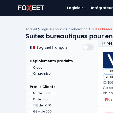
Logiciels
Intégrateur
Accueil
Logiciels pour la Collaboration
Suites burea
Suites bureautiques pour en
17 rés
Logiciel français
Déploiements produits
Cloud
88%
— vo
On premise
73%
— vo
IONOS
Profils Clients
Ce se
en co
ME de 50 à 500
Plus
PE de 10 à 50
TPE de 1 à 10
GE + de 500