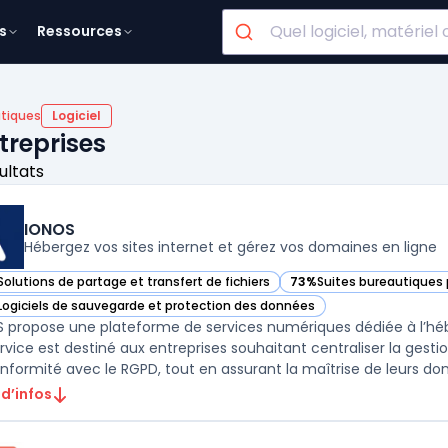
s
Ressources
utiques
Logiciel
treprises
ultats
IONOS
Hébergez vos sites internet et gérez vos domaines en ligne
Solutions de partage et transfert de fichiers
73%
Suites bureautiques 
ir IONOS dans cette catégorie
— voir IONOS dans cette 
Logiciels de sauvegarde et protection des données
ir IONOS dans cette catégorie
 propose une plateforme de services numériques dédiée à l’hé
rvice est destiné aux entreprises souhaitant centraliser la gest
nformité avec le RGPD, tout en assurant la maîtrise de leurs donn
 d’infos