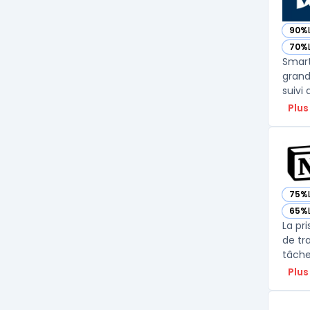
90%
— vo
70%
— vo
Smart
grand
suivi 
Plus
75%
— vo
65%
— vo
La pr
de tr
tâche
Plus