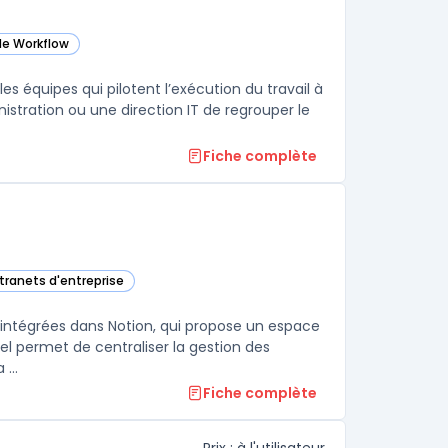
de Workflow
 cette catégorie
es équipes qui pilotent l’exécution du travail à
stration ou une direction IT de regrouper le
Fiche complète
ntranets d'entreprise
gorie
s intégrées dans Notion, qui propose un espace
ciel permet de centraliser la gestion des
...
Fiche complète