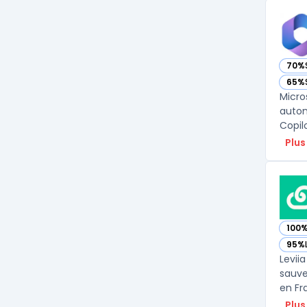
70%
— vo
65%
— vo
Micro
autom
Plus
100
— voi
95%
— voi
Levii
sauve
en Fr
Plus