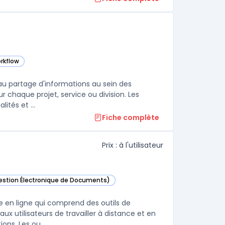
rkflow
dans cette catégorie
 au partage d'informations au sein des
 chaque projet, service ou division. Les
utilisateurs peuvent ainsi partager des fichiers, des données, des actualités et ...
Fiche complète
Prix : à l'utilisateur
Gestion Électronique de Documents)
 dans cette catégorie
 en ligne qui comprend des outils de
ux utilisateurs de travailler à distance et en
ns. Les ou ...