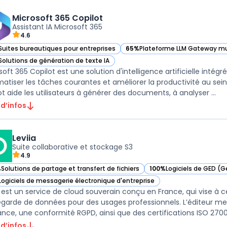
Microsoft 365 Copilot
Assistant IA Microsoft 365
4.6
Suites bureautiques pour entreprises
65%
Plateforme LLM Gateway mu
ir Microsoft 365 Copilot dans cette catégorie
— voir Microsoft 365 Copilot dan
Solutions de génération de texte IA
ir Microsoft 365 Copilot dans cette catégorie
soft 365 Copilot est une solution d'intelligence artificielle intég
atiser les tâches courantes et améliorer la productivité au sein d
Copilot aide les utilisateurs à générer des documents, à analyser ...
 d’infos
Leviia
Suite collaborative et stockage S3
4.9
%
Solutions de partage et transfert de fichiers
100%
Logiciels de GED (
r Leviia dans cette catégorie
— voir Leviia dans cette 
Logiciels de messagerie électronique d'entreprise
r Leviia dans cette catégorie
a est un service de cloud souverain conçu en France, qui vise à ce
garde de données pour des usages professionnels. L’éditeur 
ance, une conformité RGPD, ainsi que des certifications ISO 27001 
 d’infos