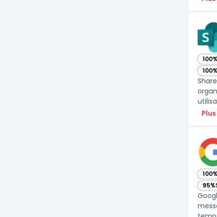
100
— vo
100
— vo
Share
organ
Plus
100
— vo
95%
— vo
Googl
messa
temps