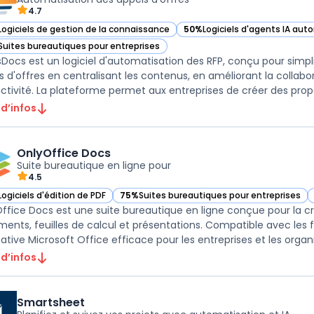
4.7
Logiciels de gestion de la connaissance
50%
Logiciels d'agents IA aut
ir QorusDocs dans cette catégorie
— voir QorusDocs dans cette 
Suites bureautiques pour entreprises
ir QorusDocs dans cette catégorie
Docs est un logiciel d'automatisation des RFP, conçu pour simpli
s d'offres en centralisant les contenus, en améliorant la collab
ctivité. La plateforme permet aux entreprises de créer des propo
 d’infos
OnlyOffice Docs
Suite bureautique en ligne pour
4.5
Logiciels d'édition de PDF
75%
Suites bureautiques pour entreprises
ir OnlyOffice Docs dans cette catégorie
— voir OnlyOffice Docs dans cette catégorie
ffice Docs est une suite bureautique en ligne conçue pour la créa
ents, feuilles de calcul et présentations. Compatible avec les f
ative Microsoft Office efficace pour les entreprises et les organis
 d’infos
Smartsheet