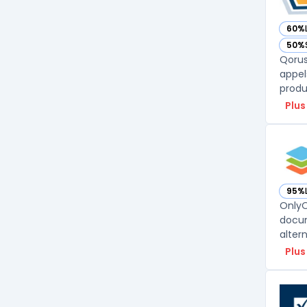
60%
— vo
50%
— vo
Qorus
appel
produ
Plus
95%
— vo
OnlyO
docum
altern
Plus