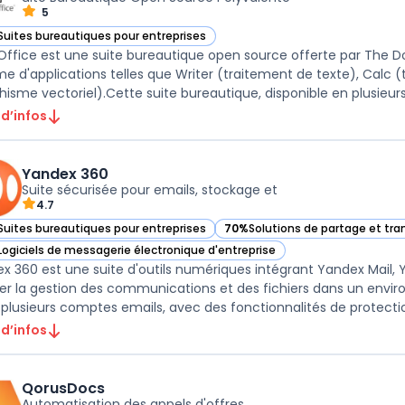
5
Suites bureautiques pour entreprises
r Libre Office dans cette catégorie
 Office est une suite bureautique open source offerte par The
 d'applications telles que Writer (traitement de texte), Calc (
 d’infos
Yandex 360
Suite sécurisée pour emails, stockage et
4.7
Suites bureautiques pour entreprises
70%
Solutions de partage et tran
ir Yandex 360 dans cette catégorie
— voir Yandex 360 dans cette ca
Logiciels de messagerie électronique d'entreprise
ir Yandex 360 dans cette catégorie
x 360 est une suite d'outils numériques intégrant Yandex Mail,
iter la gestion des communications et des fichiers dans un env
 plusieurs comptes emails, avec des fonctionnalités de protection 
 d’infos
QorusDocs
Automatisation des appels d'offres