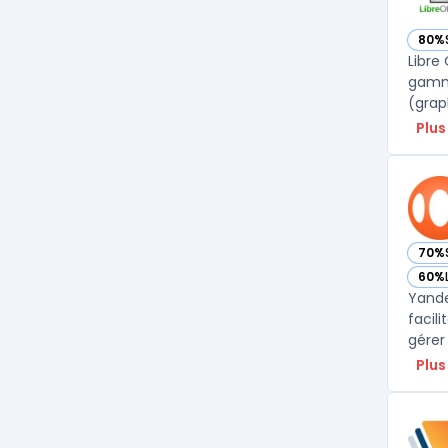
80%
— voi
Libre
gamme
Plus
70%
— vo
60%
— vo
Yande
facil
gérer
Plus