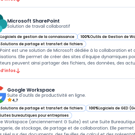
Microsoft SharePoint
Solution de travail collaboratif
%
Logiciels de gestion de la connaissance
100%
Outils de Gestion de Wo
ir Microsoft SharePoint dans cette catégorie
— voir Microsoft SharePoint 
%
Solutions de partage et transfert de fichiers
ir Microsoft SharePoint dans cette catégorie
Point est une solution de Microsoft dédiée à la collaboration et
isations. Elle permet de créer des sites d'équipe dynamiques pour
 d’infos
Google Workspace
Suite d'outils de productivité en ligne.
4,7
%
Solutions de partage et transfert de fichiers
100%
Logiciels de GED (
ir Google Workspace dans cette catégorie
— voir Google Workspace
Suites bureautiques pour entreprises
ir Google Workspace dans cette catégorie
e Workspace (anciennement G Suite) est une Suite Bureautique
gerie, de stockage, de partage et de collaboration. Elle permet a
 réel sur des documents, des feuilles de calcul et des présentatio