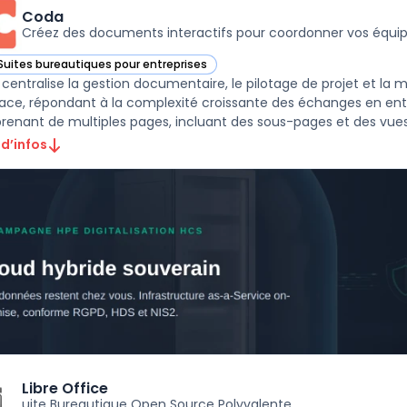
Coda
Créez des documents interactifs pour coordonner vos équi
Suites bureautiques pour entreprises
ir Coda dans cette catégorie
centralise la gestion documentaire, le pilotage de projet et l
face, répondant à la complexité croissante des échanges en ent
enant de multiples pages, incluant des sous-pages et des vues 
 d’infos
Libre Office
uite Bureautique Open Source Polyvalente