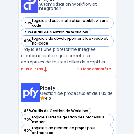
les inefficacités, de ...
Automatisation Workflow et
intégration
Logiciels d'automatisation workflow sans
70%
— voir Tray.io dans cette catégorie
code
70%
Outils de Gestion de Workflow
— voir Tray.io dans cette catégorie
Logiciels de développement low-code et
60%
— voir Tray.io dans cette catégorie
no-code
Tray.io est une plateforme intégrée
d'automatisation qui permet aux
entreprises de toutes tailles de simplifier
leurs processus d'affaires grâce à une
Plus d’infos
Fiche complète
automatisation puissante et flexible. En
tant que solution iPaaS alimentée par l'IA,
Tray.io offre une approche unifiée pour
Pipefy
connecter diverses appli ...
Gestion de processus et de flux de
4,6
85%
Outils de Gestion de Workflow
— voir Pipefy dans cette catégorie
Logiciels BPM de gestion des processus
70%
— voir Pipefy dans cette catégorie
métier
Logiciels de gestion de projet pour
60%
— voir Pipefy dans cette catégorie
entreprises