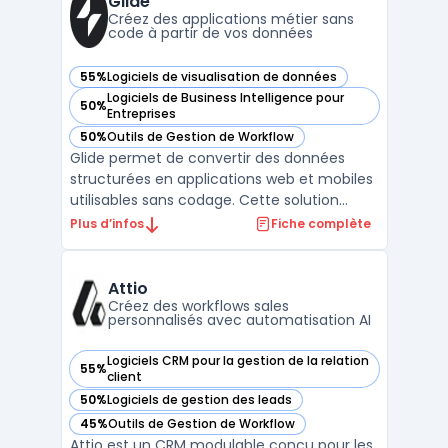
Glide
Créez des applications métier sans
code à partir de vos données
55%
Logiciels de visualisation de données
— voir Glide dans cette catégorie
Logiciels de Business Intelligence pour
50%
— voir Glide dans cette catégorie
Entreprises
50%
Outils de Gestion de Workflow
— voir Glide dans cette catégorie
Glide permet de convertir des données
structurées en applications web et mobiles
utilisables sans codage. Cette solution
s’adresse aux équipes opérationnelles, aux
Plus d’infos
Fiche complète
PME et aux startups impliquées dans la
digitalisation de processus métiers, la
création d’outils internes ou
Attio
l’automatisation de tâches ...
Créez des workflows sales
personnalisés avec automatisation AI
Logiciels CRM pour la gestion de la relation
55%
— voir Attio dans cette catégorie
client
50%
Logiciels de gestion des leads
— voir Attio dans cette catégorie
45%
Outils de Gestion de Workflow
— voir Attio dans cette catégorie
Attio est un CRM modulable conçu pour les