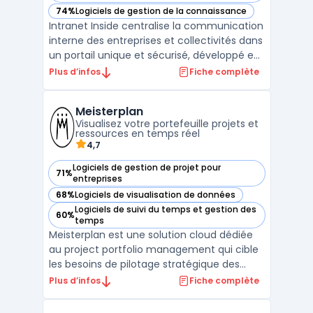
74%
Logiciels de gestion de la connaissance
— voir Intranet Inside dans cette catégorie
Intranet Inside centralise la communication
interne des entreprises et collectivités dans
un portail unique et sécurisé, développé en
France. Adapté aux exigences des
Plus d’infos
Fiche complète
organisations cherchant à simplifier la
gestion des échanges tout en maîtrisant la
Meisterplan
confidentialité des données, il s’adresse aux
Visualisez votre portefeuille projets et
stru ...
ressources en temps réel
4,7
Logiciels de gestion de projet pour
71%
— voir Meisterplan dans cette catégorie
entreprises
68%
Logiciels de visualisation de données
— voir Meisterplan dans cette catégorie
Logiciels de suivi du temps et gestion des
60%
— voir Meisterplan dans cette catégorie
temps
Meisterplan est une solution cloud dédiée
au project portfolio management qui cible
les besoins de pilotage stratégique des
portefeuilles projets et de gestion des
Plus d’infos
Fiche complète
ressources au sein des équipes en
entreprise. L’outil facilite l’ajustement en