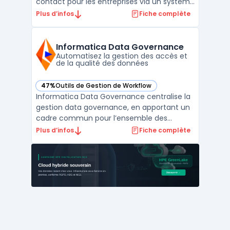
contact pour les entreprises via un système
d’abonnement. Les organisations disposent
Plus d’infos
Fiche complète
ainsi d’un modèle OPEX, évitant l’achat de
licences perpétuelles et maîtrisant leurs
coûts. Ce service permet de déployer des
Informatica Data Governance
outil ...
Automatisez la gestion des accès et
de la qualité des données
47%
Outils de Gestion de Workflow
— voir Informatica Data Governance dans cette catégorie
Informatica Data Governance centralise la
gestion data governance, en apportant un
cadre commun pour l’ensemble des
acteurs et systèmes répartis dans
Plus d’infos
Fiche complète
l’organisation. Ce module s’intègre à
l’environnement cloud IDMC, permettant
ainsi la constitution d’un référentiel unique
de métadonnées pour tous le ...