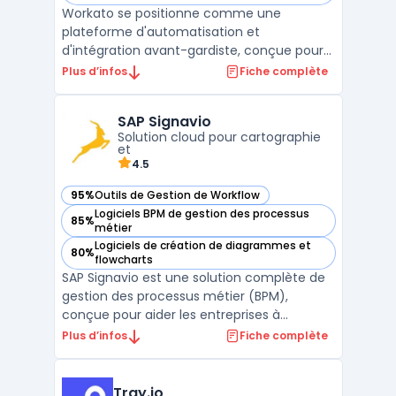
Workato se positionne comme une
plateforme d'automatisation et
d'intégration avant-gardiste, conçue pour
révolutionner la manière dont les
Plus d’infos
Fiche complète
entreprises orchestrent leurs processus
métier. En exploitant la puissance de
SAP Signavio
l'automatisation basée sur l'IA et une
Solution cloud pour cartographie
approche low-code/no-code, Workato
et
démocrati ...
4.5
95%
Outils de Gestion de Workflow
— voir SAP Signavio dans cette catégorie
Logiciels BPM de gestion des processus
85%
— voir SAP Signavio dans cette catégorie
métier
Logiciels de création de diagrammes et
80%
— voir SAP Signavio dans cette catégorie
flowcharts
SAP Signavio est une solution complète de
gestion des processus métier (BPM),
conçue pour aider les entreprises à
cartographier, analyser et optimiser leurs
Plus d’infos
Fiche complète
workflows opérationnels. Cette plateforme
offre une transparence totale sur les
processus métier, permettant d’identifier
Tray.io