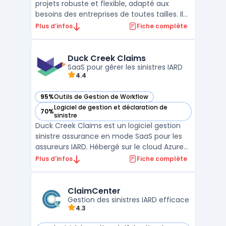
projets robuste et flexible, adapté aux
besoins des entreprises de toutes tailles. Il
offre des fonctionnalités complètes pour la
Plus d’infos
Fiche complète
gestion de projets, la planification, et le suivi
des tâches, permettant aux équipes de
travailler de manière efficace et harmonieu
Duck Creek Claims
...
SaaS pour gérer les sinistres IARD
4.4
95%
Outils de Gestion de Workflow
— voir Duck Creek Claims dans cette catégorie
Logiciel de gestion et déclaration de
70%
— voir Duck Creek Claims dans cette catégorie
sinistre
Duck Creek Claims est un logiciel gestion
sinistre assurance en mode SaaS pour les
assureurs IARD. Hébergé sur le cloud Azure
assurance, il s’intègre au SI via APIs ouvertes
Plus d’infos
Fiche complète
et connecteurs pour constituer une
solution claims assurance cohérente
couvrant la conformité, la traçabilité et
ClaimCenter
Gestion des sinistres IARD efficace
l’efficacité ...
4.3