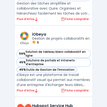
Gestion des tâches simplifiée et
collaborative avec Quire. Organisez et
hiérarchisez facilement les tâches de votre
projet entre plusieurs équipes en temps
Plus d’infos
Fiche complète
réel. Profitez d'une interface intuitive, une
vue d'ensemble claire, et des options de
personnalisation étendues pour mieux
iObeya
coordonner votre tra ...
Gestion de projets collaboratifs en
5
Solution de tableau blanc collaboratif en
59%
— voir iObeya dans cette catégorie
ligne
Solutions de portails et intranets
45%
— voir iObeya dans cette catégorie
d'entreprise
45%
Outils de Gestion de l'Innovation
— voir iObeya dans cette catégorie
iObeya est une plateforme de travail
collaboratif visuel qui permet aux membres
d'une entreprise d'échanger leurs idées,
leurs connaissances et informations en
Plus d’infos
Fiche complète
temps réel. Elle est utilisée pour la gestion
de projet, la résolution de problème, la
planification, la formation, la simulation,
Hubspot Service Hub