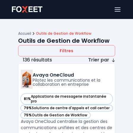
Ouver
Accueil
Outils de Gestion de Workflow
Outils de Gestion de Workflow
Filtres
136 résultats
Trier par
Avaya OneCloud
Pilotez les communications et la
collaboration en entreprise
Applications de messagerie instantanée
81%
— voir Avaya OneCloud dans cette catégorie
pro
79%
Solutions de centre d'appels et call center
— voir Avaya OneCloud dans cette catégorie
75%
Outils de Gestion de Workflow
— voir Avaya OneCloud dans cette catégorie
Avaya OneCloud centralise la gestion des
communications unifiées et des centres de