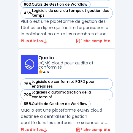
60%
Outils de Gestion de Workflow
— voir Plutio dans cette catégorie
Logiciels de suivi du temps et gestion des
45%
— voir Plutio dans cette catégorie
temps
Plutio est une plateforme de gestion des
tâches en ligne qui facilite l'organisation et
la collaboration entre les membres d'une
équipe. Elle comprend des fonctionnalités
Plus d’infos
Fiche complète
telles que la planification des projets, la
gestion des tâches, les tableaux Kanban, les
Qualio
calendriers, les fichiers et la messager ...
eQMS cloud pour audits et
conformité
4.6
Logiciels de conformité RGPD pour
75%
— voir Qualio dans cette catégorie
entreprises
Logiciels d'automatisation de la
70%
— voir Qualio dans cette catégorie
conformité
55%
Outils de Gestion de Workflow
— voir Qualio dans cette catégorie
Qualio est une plateforme eQMS cloud
destinée à centraliser la gestion
qualité dans les secteurs life sciences et
dispositifs médicaux. La solution propose
Plus d’infos
Fiche complète