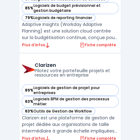
— voir Adaptive Insights (Workday Adaptive Planning) dans
Logiciels de budget prévisionnel et
85%
— voir Adaptive Insights (Workday Adaptive Planning) dans
gestion budgétaire
79%
Logiciels de reporting financier
— voir Adaptive Insights (Workday Adaptive Planning) dans
Adaptive Insights (Workday Adaptive
Planning) est une solution cloud centrée
sur la budgétisation continue, conçue pour
les équipes financières, RH et
Plus d’infos
Fiche complète
opérationnelles qui gèrent la planification à
grande échelle. Ce logiciel cible les
entreprises confrontées à la multiplication
Clarizen
des données et à la n ...
Pilotez votre portefeuille projets et
ressources en entreprise
Logiciels de gestion de projet pour
89%
— voir Clarizen dans cette catégorie
entreprises
Logiciels BPM de gestion des processus
63%
— voir Clarizen dans cette catégorie
métier
63%
Outils de Gestion de Workflow
— voir Clarizen dans cette catégorie
Clarizen est une plateforme de gestion de
projet dédiée aux organisations de taille
intermédiaire à grande échelle impliquées
dans la coordination de portefeuilles
Plus d’infos
Fiche complète