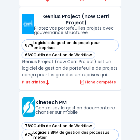
d’entreprise AppCentral à des outils métier
spécifiques. Le produit est destiné aux
Genius Project (now Cerri
organisations confrontées à la
Project)
multiplication d ...
Pilotez vos portefeuilles projets avec
gouvernance structurée
Logiciels de gestion de projet pour
87%
— voir Genius Project (now Cerri Project) dans cette catégo
entreprises
66%
Outils de Gestion de Workflow
— voir Genius Project (now Cerri Project) dans cette catégo
Genius Project (now Cerri Project) est un
logiciel de gestion de portefeuille de projets
conçu pour les grandes entreprises qui
gèrent des environnements complexes et
Plus d’infos
Fiche complète
réglementés. Son objectif principal est
d’outiller la gouvernance structurée, la
planification des ressources et la maîtrise
Kinetech PM
budgétai ...
Centralisez la gestion documentaire
chantier sur mobile
78%
Outils de Gestion de Workflow
— voir Kinetech PM dans cette catégorie
Logiciels BPM de gestion des processus
67%
— voir Kinetech PM dans cette catégorie
métier