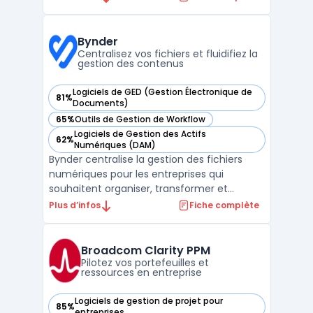
complexes. L’objectif porte sur la
consolidation des activités, la planification
des ressources et la visibilité sur l’état
Bynder
d’avancement ...
Centralisez vos fichiers et fluidifiez la
gestion des contenus
Logiciels de GED (Gestion Électronique de
81%
— voir Bynder dans cette catégorie
Documents)
65%
Outils de Gestion de Workflow
— voir Bynder dans cette catégorie
Logiciels de Gestion des Actifs
62%
— voir Bynder dans cette catégorie
Numériques (DAM)
Bynder centralise la gestion des fichiers
numériques pour les entreprises qui
souhaitent organiser, transformer et
diffuser rapidement leurs contenus à
Plus d’infos
Fiche complète
travers différents services. Dans un
contexte où la multiplication des médias,
des plateformes et des intervenants
Broadcom Clarity PPM
complexifie la gestion des actifs ...
Pilotez vos portefeuilles et
ressources en entreprise
Logiciels de gestion de projet pour
85%
— voir Broadcom Clarity PPM dans cette catégorie
entreprises