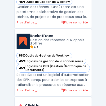
45%
Outils de Gestion de Workflow
— voir One2Team dans cette catégorie
Gestion des tâches : One2Team est une
plateforme collaborative de gestion des
tâches, de projets et de processus pour les
entreprises. Elle propose une solution
Plus d’infos
Fiche complète
complète basée sur le cloud qui permet
aux équipes de travailler de manière plus
RocketDocs
efficace et productive. One2Team : La
Gestion des réponses aux appels
plateforme One2Team ...
d'offres
4.4
55%
Outils de Gestion de Workflow
— voir RocketDocs dans cette catégorie
45%
Logiciels de gestion de la connaissance
— voir RocketDocs dans cette catégorie
Logiciels de GED (Gestion Électronique de
45%
— voir RocketDocs dans cette catégorie
Documents)
RocketDocs est un logiciel d'automatisation
des RFP, conçu pour aider les entreprises à
rationaliser le processus de réponse aux
appels d'offres en centralisant les données,
Plus d’infos
Fiche complète
en facilitant la collaboration et en
améliorant l'efficacité. Avec des outils
avancés de gestion de contenu et de flux
ClickUp