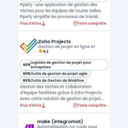
Pipefy : une application de gestion des
tâches pour les équipes de toutes tailles.
Pipefy simplifie les processus de travail
avec des modèles préconfigurés pour les
Plus d’infos
Fiche complète
projets les plus courants et une interface
intuitive. Les équipes peuvent rapidement
créer des workflows opérationnels sans
Zoho Projects
connaissanc ...
Gestion de projet en ligne et
4,2
Logiciels de gestion de projet pour
90%
— voir Zoho Projects dans cette catégorie
entreprises
80%
Outils de gestion de projet agile
— voir Zoho Projects dans cette catégorie
65%
Outils de Gestion de Workflow
— voir Zoho Projects dans cette catégorie
Gestion des tâches et collaboration
d'équipe facilitées grâce à Zoho Projects.
Avec cette solution de gestion de projet,
organisez vos tâches, discutez
Plus d’infos
Fiche complète
instantanément avec vos collaborateurs et
suivez l'avancement de vos projets en
make (integromat)
temps réel. Profitez d'une vue d'ensemble
Automatisation no-code pour