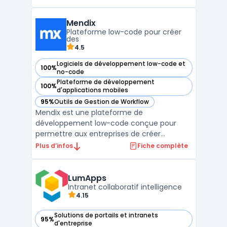
des fonctionnalités complètes
de management qualité, incluant la gestion
Mendix
documentaire, le suivi des audits et la
Plateforme low-code pour créer
traçabilité ...
des
4.5
Logiciels de développement low-code et
100%
— voir Mendix dans cette catégorie
no-code
Plateforme de développement
100%
— voir Mendix dans cette catégorie
d'applications mobiles
95%
Outils de Gestion de Workflow
— voir Mendix dans cette catégorie
Mendix est une plateforme de
développement low-code conçue pour
permettre aux entreprises de créer
rapidement des applications d'entreprise
Plus d’infos
Fiche complète
adaptées à leurs besoins. Grâce à son
interface intuitive, Mendix simplifie le
développement d'applications mobiles, web
LumApps
et omnicanal, sans nécessiter de compét ...
Intranet collaboratif intelligence
4.15
Solutions de portails et intranets
95%
— voir LumApps dans cette catégorie
d'entreprise