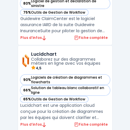
Logiciel de gestion et déclaration de
80%
— voir ClaimCenter dans cette catégorie
sinistre
75%
Outils de Gestion de Workflow
— voir ClaimCenter dans cette catégorie
Guidewire ClaimCenter est le logiciel
assurance IARD de la suite Guidewire
InsuranceSuite pour piloter la gestion de
sinistre assurance de bout en bout. Conçu
Plus d’infos
Fiche complète
pour les équipes opérations, IT et finance, il
couvre l’ensemble du cycle : de la
Lucidchart
déclaration initiale (FNOL) jusqu’à la clôture,
Collaborez sur des diagrammes
avec des rè ...
métiers en ligne avec vos équipes
4,5
Logiciels de création de diagrammes et
90%
— voir Lucidchart dans cette catégorie
flowcharts
Solution de tableau blanc collaboratif en
66%
— voir Lucidchart dans cette catégorie
ligne
65%
Outils de Gestion de Workflow
— voir Lucidchart dans cette catégorie
Lucidchart est une application cloud
conçue pour la création de diagrammes
par les équipes qui doivent clarifier et
partager des processus à distance. Cette
Plus d’infos
Fiche complète
plateforme facilite la visualisation des flux