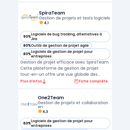
opérationnels des entreprises et la gestion
documentaire centralisée. Lucidchart
SpiraTeam
s'adresse aux gr ...
Gestion de projets et tests logiciels
4,1
Logiciels de bug tracking, alternatives à
90%
— voir SpiraTeam dans cette catégorie
Jira
80%
Outils de gestion de projet agile
— voir SpiraTeam dans cette catégorie
Logiciels de gestion de projet pour
80%
— voir SpiraTeam dans cette catégorie
entreprises
Gestion de projet efficace avec SpiraTeam.
Cette plateforme de gestion de projet
tout-en-un offre une vue globale des
projets en cours, permettant de suivre les
Plus d’infos
Fiche complète
tâches, les bugs, les tests et les exigences
en temps réel. Contrairement à d'autres
One2Team
outils de gestion de projets, SpiraTeam
Gestion de projets et collaboration
facilite la co ...
en
4,3
Logiciels de gestion de projet pour
60%
— voir One2Team dans cette catégorie
entreprises