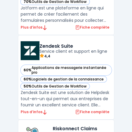
70%
Outils de Gestion de Workflow
— voir Jotform dans cette catégorie
Jotform est une plateforme en ligne qui
permet de créer facilement des
formulaires personnalisés pour collecter
des informations en ligne. Avec des
Plus d’infos
Fiche complète
fonctionnalités avancées de
personnalisation, de gestion des paiements
en ligne et d'intégration avec d'autres
Zendesk Suite
outils, Jotform est la solution idéale po ...
Service client et support en ligne
4,4
Applications de messagerie instantanée
60%
— voir Zendesk Suite dans cette catégorie
pro
60%
Logiciels de gestion de la connaissance
— voir Zendesk Suite dans cette catégorie
50%
Outils de Gestion de Workflow
— voir Zendesk Suite dans cette catégorie
Zendesk Suite est une solution de Helpdesk
tout-en-un qui permet aux entreprises de
fournir un excellent service client. Elle
comprend un logiciel de support client, de
Plus d’infos
Fiche complète
chat en direct, de centre d'appels et de
base de connaissances. Les entreprises
Riskonnect Claims
peuvent personnaliser la suite selon leurs