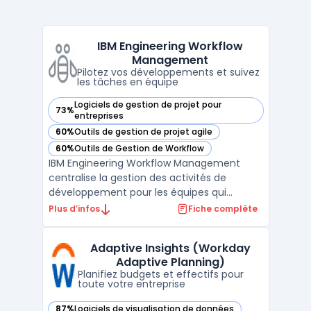
IBM Engineering Workflow
Management
Pilotez vos développements et suivez
les tâches en équipe
Logiciels de gestion de projet pour
73%
— voir IBM Engineering Workflow Management dans cette c
entreprises
60%
Outils de gestion de projet agile
— voir IBM Engineering Workflow Management dans cette c
60%
Outils de Gestion de Workflow
— voir IBM Engineering Workflow Management dans cette c
IBM Engineering Workflow Management
centralise la gestion des activités de
développement pour les équipes qui
organisent les livrables, suivent les
Plus d’infos
Fiche complète
changements et garantissent la traçabilité.
Ce logiciel s’adresse aux environnements
Adaptive Insights (Workday
cycle de vie logiciel à grande échelle où la
Adaptive Planning)
coordination entre man ...
Planifiez budgets et effectifs pour
toute votre entreprise
87%
Logiciels de visualisation de données