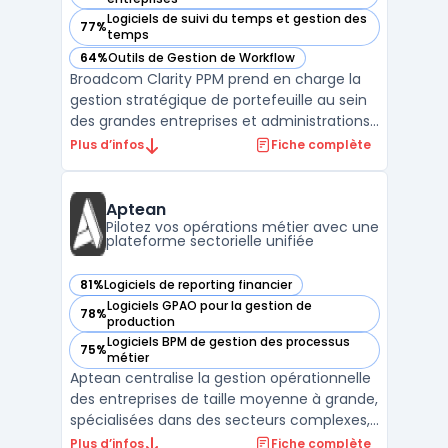
Logiciels de suivi du temps et gestion des
77%
— voir Broadcom Clarity PPM dans cette catégorie
temps
64%
Outils de Gestion de Workflow
— voir Broadcom Clarity PPM dans cette catégorie
Broadcom Clarity PPM prend en charge la
gestion stratégique de portefeuille au sein
des grandes entreprises et administrations
publiques. Le logiciel s’adresse aux équipes
Plus d’infos
Fiche complète
qui pilotent plusieurs projets, produits ou
plateformes et recherchent un outil pour
centraliser leurs budgets, aligner les ress ...
Aptean
Pilotez vos opérations métier avec une
plateforme sectorielle unifiée
81%
Logiciels de reporting financier
— voir Aptean dans cette catégorie
Logiciels GPAO pour la gestion de
78%
— voir Aptean dans cette catégorie
production
Logiciels BPM de gestion des processus
75%
— voir Aptean dans cette catégorie
métier
Aptean centralise la gestion opérationnelle
des entreprises de taille moyenne à grande,
spécialisées dans des secteurs complexes,
en connectant la plateforme logicielle
Plus d’infos
Fiche complète