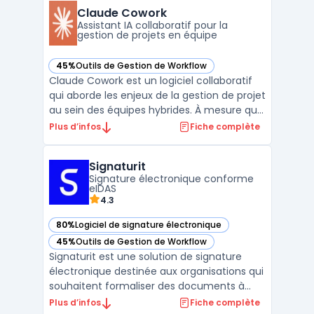
temps réel des projets et des capacités
Claude Cowork
disponibles, sans ...
Assistant IA collaboratif pour la
gestion de projets en équipe
45%
Outils de Gestion de Workflow
— voir Claude Cowork dans cette catégorie
Claude Cowork est un logiciel collaboratif
qui aborde les enjeux de la gestion de projet
au sein des équipes hybrides. À mesure que
le télétravail gagne en importance, la
Plus d’infos
Fiche complète
coordination des actions et le suivi des
tâches deviennent essentiels pour
Signaturit
maintenir la productivité sans centraliser
Signature électronique conforme
l'informati ...
eIDAS
4.3
80%
Logiciel de signature électronique
— voir Signaturit dans cette catégorie
45%
Outils de Gestion de Workflow
— voir Signaturit dans cette catégorie
Signaturit est une solution de signature
électronique destinée aux organisations qui
souhaitent formaliser des documents à
distance avec une valeur probante
Plus d’infos
Fiche complète