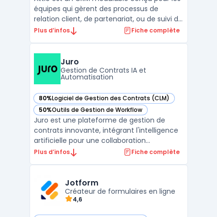
équipes qui gèrent des processus de
relation client, de partenariat, ou de suivi de
transactions. Sa structure s'appuie sur un
Plus d’infos
Fiche complète
modèle de données ajustable, permettant
d'organiser les contacts, sociétés,
opportunités et entités spécifiques selon
Juro
les besoins i ...
Gestion de Contrats IA et
Automatisation
80%
Logiciel de Gestion des Contrats (CLM)
— voir Juro dans cette catégorie
50%
Outils de Gestion de Workflow
— voir Juro dans cette catégorie
Juro est une plateforme de gestion de
contrats innovante, intégrant l'intelligence
artificielle pour une collaboration
contractuelle efficace. Elle offre des
Plus d’infos
Fiche complète
fonctionnalités avancées telles que
l'automatisation des contrats, la
personnalisation des modèles avec des
Jotform
champs intelligents, et une intégr ...
Créateur de formulaires en ligne
4,6