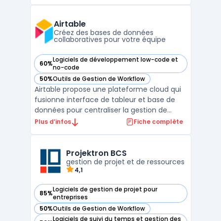
conforme au règlement eIDAS. La
plateforme prend en charge la signature en
ligne, la signature PDF et la signature
Airtable
numérique, avec des niveaux ...
Créez des bases de données
collaboratives pour votre équipe
Logiciels de développement low-code et
60%
— voir Airtable dans cette catégorie
no-code
50%
Outils de Gestion de Workflow
— voir Airtable dans cette catégorie
Airtable propose une plateforme cloud qui
fusionne interface de tableur et base de
données pour centraliser la gestion de
données métiers dans une interface
Plus d’infos
Fiche complète
unique. Cette approche permet la
structuration de données hétérogènes
comme des stocks, contacts, documents
Projektron BCS
ou workflows, tout en répondant aux ...
gestion de projet et de ressources
4,1
Logiciels de gestion de projet pour
85%
— voir Projektron BCS dans cette catégorie
entreprises
50%
Outils de Gestion de Workflow
— voir Projektron BCS dans cette catégorie
Logiciels de suivi du temps et gestion des