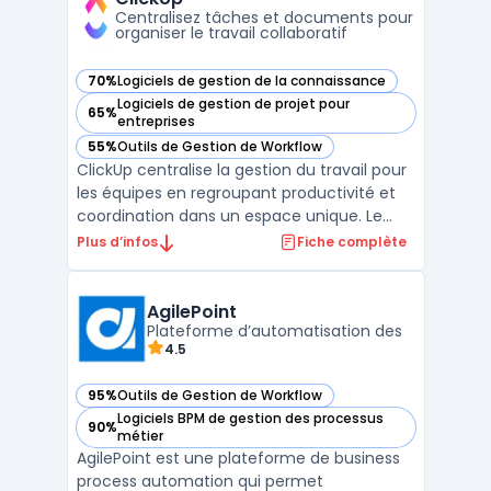
de trav ...
Centralisez tâches et documents pour
organiser le travail collaboratif
70%
Logiciels de gestion de la connaissance
— voir ClickUp dans cette catégorie
Logiciels de gestion de projet pour
65%
— voir ClickUp dans cette catégorie
entreprises
55%
Outils de Gestion de Workflow
— voir ClickUp dans cette catégorie
ClickUp centralise la gestion du travail pour
les équipes en regroupant productivité et
coordination dans un espace unique. Le
logiciel facilite le suivi quotidien des tâches,
Plus d’infos
Fiche complète
l’organisation des documents, la
communication interne et la gestion des
objectifs, tout en simplifiant l’accès à
AgilePoint
l’informat ...
Plateforme d’automatisation des
4.5
95%
Outils de Gestion de Workflow
— voir AgilePoint dans cette catégorie
Logiciels BPM de gestion des processus
90%
— voir AgilePoint dans cette catégorie
métier
AgilePoint est une plateforme de business
process automation qui permet