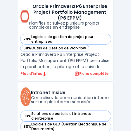
les professionnels du notariat. Ce logiciel
Oracle Primavera P6 Enterprise
cible la massification et la fiabilisation des ...
Project Portfolio Management
(P6 EPPM)
Planifiez et suivez plusieurs projets
complexes en entreprise
Logiciels de gestion de projet pour
79%
— voir Oracle Primavera P6 Enterprise Project Portfolio Ma
entreprises
68%
Outils de Gestion de Workflow
— voir Oracle Primavera P6 Enterprise Project Portfolio Ma
Oracle Primavera P6 Enterprise Project
Portfolio Management (P6 EPPM) centralise
la planification, le pilotage et le suivi des
projets, programmes et portefeuilles à
Plus d’infos
Fiche complète
grande échelle pour les équipes projet,
direction de programmes ou gestionnaires
de portefeuilles. Dans les contextes où
Intranet Inside
plusieurs cha ...
Centralisez la communication interne
sur une plateforme sécurisée
Solutions de portails et intranets
93%
— voir Intranet Inside dans cette catégorie
d'entreprise
Logiciels de GED (Gestion Électronique de
80%
— voir Intranet Inside dans cette catégorie
Documents)