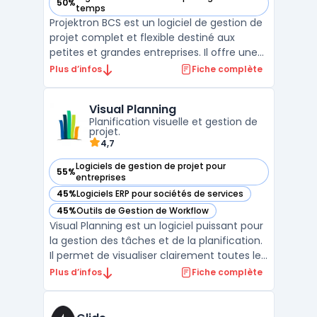
50%
— voir Projektron BCS dans cette catégorie
temps
Projektron BCS est un logiciel de gestion de
projet complet et flexible destiné aux
petites et grandes entreprises. Il offre une
gamme complète de fonctionnalités de
Plus d’infos
Fiche complète
gestion de projet, allant de la planification
et de l'organisation des tâches à la gestion
Visual Planning
des ressources et des budgets. Projektron B
Planification visuelle et gestion de
...
projet.
4,7
Logiciels de gestion de projet pour
55%
— voir Visual Planning dans cette catégorie
entreprises
45%
Logiciels ERP pour sociétés de services
— voir Visual Planning dans cette catégorie
45%
Outils de Gestion de Workflow
— voir Visual Planning dans cette catégorie
Visual Planning est un logiciel puissant pour
la gestion des tâches et de la planification.
Il permet de visualiser clairement toutes les
activités quotidiennes d'une entreprise, afin
Plus d’infos
Fiche complète
de mieux organiser les ressources
humaines et matérielles. Ce logiciel de
planification assure une gestion simplifi ...