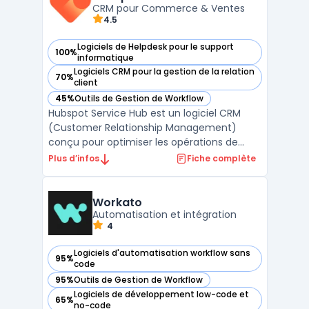
etc. iObe ...
CRM pour Commerce & Ventes
4.5
Logiciels de Helpdesk pour le support
100%
— voir Hubspot Service Hub dans cette catégorie
informatique
Logiciels CRM pour la gestion de la relation
70%
— voir Hubspot Service Hub dans cette catégorie
client
45%
Outils de Gestion de Workflow
— voir Hubspot Service Hub dans cette catégorie
Hubspot Service Hub est un logiciel CRM
(Customer Relationship Management)
conçu pour optimiser les opérations de
Commerce & Ventes. Développé par
Plus d’infos
Fiche complète
Hubspot, ce logiciel répond aux besoins des
DSI, DAF, DRH, DirMarket, DirCo, DirLogistique,
DG, PDG et indépendants en offrant une
Workato
Automatisation et intégration
solution complète ...
4
Logiciels d'automatisation workflow sans
95%
— voir Workato dans cette catégorie
code
95%
Outils de Gestion de Workflow
— voir Workato dans cette catégorie
Logiciels de développement low-code et
65%
— voir Workato dans cette catégorie
no-code