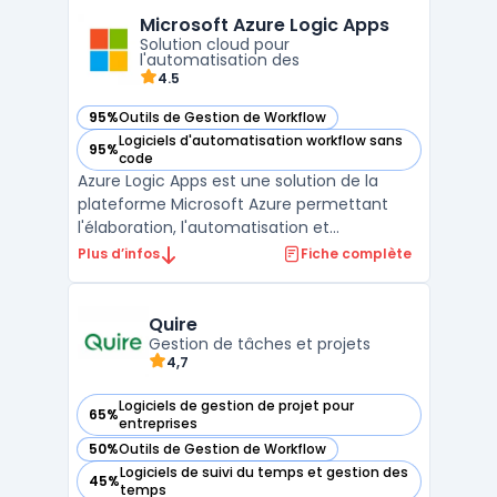
contrats numériques personnalisables avec
Microsoft Azure Logic Apps
une grande facilité, grâce à des modèles
Solution cloud pour
interactifs et une édition ...
l'automatisation des
4.5
95%
Outils de Gestion de Workflow
— voir Microsoft Azure Logic Apps dans cette catégorie
Logiciels d'automatisation workflow sans
95%
— voir Microsoft Azure Logic Apps dans cette catégorie
code
Azure Logic Apps est une solution de la
plateforme Microsoft Azure permettant
l'élaboration, l'automatisation et
l'orchestration de workflows complexes
Plus d’infos
Fiche complète
sans avoir besoin de coder. Elle est conçue
pour aider les entreprises à automatiser
leurs processus métiers, à intégrer
Quire
différentes applications cl ...
Gestion de tâches et projets
4,7
Logiciels de gestion de projet pour
65%
— voir Quire dans cette catégorie
entreprises
50%
Outils de Gestion de Workflow
— voir Quire dans cette catégorie
Logiciels de suivi du temps et gestion des
45%
— voir Quire dans cette catégorie
temps