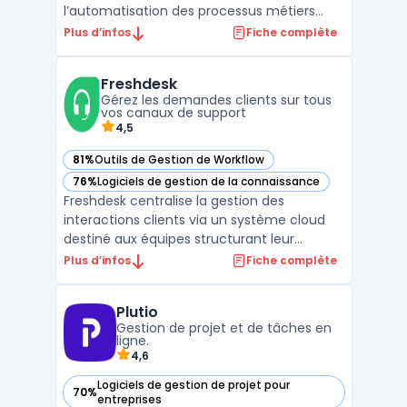
l’automatisation des processus métiers
dans les entreprises. Elle s’appuie sur
Plus d’infos
Fiche complète
une plateforme low code offrant un
environnement flexible pour créer et
Freshdesk
adapter des workflows transverses, tout en
Gérez les demandes clients sur tous
harm ...
vos canaux de support
4,5
81%
Outils de Gestion de Workflow
— voir Freshdesk dans cette catégorie
76%
Logiciels de gestion de la connaissance
— voir Freshdesk dans cette catégorie
Freshdesk centralise la gestion des
interactions clients via un système cloud
destiné aux équipes structurant leur
support au quotidien. Les PME B2B, les
Plus d’infos
Fiche complète
sociétés du secteur e‑commerce ou les
groupes multinationales utilisent Freshdesk
Plutio
pour organiser les processus de support
Gestion de projet et de tâches en
client. La plateforme co ...
ligne.
4,6
Logiciels de gestion de projet pour
70%
— voir Plutio dans cette catégorie
entreprises