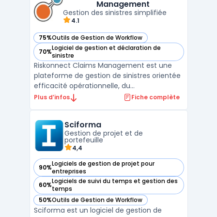
Management
besoins ...
Gestion des sinistres simplifiée
4.1
75%
Outils de Gestion de Workflow
— voir Riskonnect Claims Management dans cette catégor
Logiciel de gestion et déclaration de
70%
— voir Riskonnect Claims Management dans cette catégor
sinistre
Riskonnect Claims Management est une
plateforme de gestion de sinistres orientée
efficacité opérationnelle, du
référencement des réclamations jusqu’au
Plus d’infos
Fiche complète
règlement. La solution centralise les
données (sinistres, polices, documents,
Sciforma
parties prenantes) et automatise les
Gestion de projet et de
tâches répétitives pour réduire le ...
portefeuille
4,4
Logiciels de gestion de projet pour
90%
— voir Sciforma dans cette catégorie
entreprises
Logiciels de suivi du temps et gestion des
60%
— voir Sciforma dans cette catégorie
temps
50%
Outils de Gestion de Workflow
— voir Sciforma dans cette catégorie
Sciforma est un logiciel de gestion de