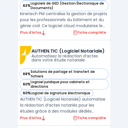
Logiciels de GED (Gestion Électronique de
63%
— voir Kinetech PM dans cette catégorie
Documents)
Kinetech PM centralise la gestion de projets
pour les professionnels du bâtiment et du
génie civil. Ce logiciel cloud modularise le
pilotage de chantier, en digitalisant
Plus d’infos
Fiche complète
l’ensemble des flux de documents de
construction, de la communication à la
gestion financière. L'utilisation de gestion
AUTHEN.TIC (Logiciel Notariale)
de projet ...
Automatisez la rédaction d’actes
dans votre étude notariale
Solutions de partage et transfert de
68%
— voir AUTHEN.TIC (Logiciel Notariale) dans cette catégorie
fichiers
Logiciel juridique pour cabinets et
60%
— voir AUTHEN.TIC (Logiciel Notariale) dans cette catégorie
directions
60%
Logiciel de signature électronique
— voir AUTHEN.TIC (Logiciel Notariale) dans cette catégorie
AUTHEN.TIC (Logiciel Notariale) automatise
la rédaction d’actes notariés pour les
études grâce à des modules dédiés
intégrant intelligence artificielle notariale et
Plus d’infos
Fiche complète
des outils d’aide à la rédaction conçus pour