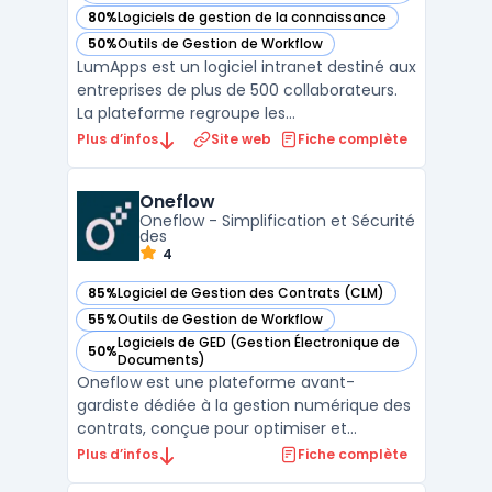
80%
Logiciels de gestion de la connaissance
— voir LumApps dans cette catégorie
50%
Outils de Gestion de Workflow
— voir LumApps dans cette catégorie
LumApps est un logiciel intranet destiné aux
entreprises de plus de 500 collaborateurs.
La plateforme regroupe les
communications internes, les documents
Plus d’infos
Site web
Fiche complète
partagés et les applications métier dans un
même espace. Les équipes RH et
Oneflow
communication publient des actualités
Oneflow - Simplification et Sécurité
ciblées par site, département ou ...
des
4
85%
Logiciel de Gestion des Contrats (CLM)
— voir Oneflow dans cette catégorie
55%
Outils de Gestion de Workflow
— voir Oneflow dans cette catégorie
Logiciels de GED (Gestion Électronique de
50%
— voir Oneflow dans cette catégorie
Documents)
Oneflow est une plateforme avant-
gardiste dédiée à la gestion numérique des
contrats, conçue pour optimiser et
sécuriser les processus contractuels des
Plus d’infos
Fiche complète
entreprises. Elle permet de créer des