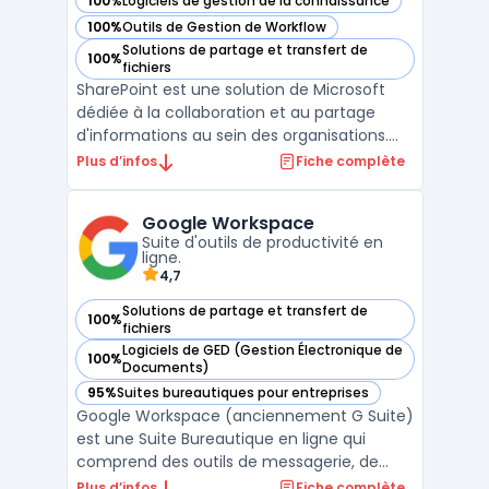
100%
Logiciels de gestion de la connaissance
— voir Microsoft SharePoint dans cette catégorie
100%
Outils de Gestion de Workflow
— voir Microsoft SharePoint dans cette catégorie
Solutions de partage et transfert de
100%
— voir Microsoft SharePoint dans cette catégorie
fichiers
SharePoint est une solution de Microsoft
dédiée à la collaboration et au partage
d'informations au sein des organisations.
Elle permet de créer des sites d'équipe
Plus d’infos
Fiche complète
dynamiques pour chaque projet, service ou
division. Les utilisateurs peuvent ainsi
Google Workspace
partager des fichiers, des données, des
Suite d'outils de productivité en
actualités et ...
ligne.
4,7
Solutions de partage et transfert de
100%
— voir Google Workspace dans cette catégorie
fichiers
Logiciels de GED (Gestion Électronique de
100%
— voir Google Workspace dans cette catégorie
Documents)
95%
Suites bureautiques pour entreprises
— voir Google Workspace dans cette catégorie
Google Workspace (anciennement G Suite)
est une Suite Bureautique en ligne qui
comprend des outils de messagerie, de
stockage, de partage et de collaboration.
Plus d’infos
Fiche complète