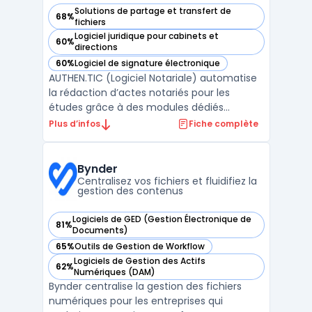
Solutions de partage et transfert de
68%
— voir AUTHEN.TIC (Logiciel Notariale) dans cette catégorie
fichiers
Logiciel juridique pour cabinets et
60%
— voir AUTHEN.TIC (Logiciel Notariale) dans cette catégorie
directions
60%
Logiciel de signature électronique
— voir AUTHEN.TIC (Logiciel Notariale) dans cette catégorie
AUTHEN.TIC (Logiciel Notariale) automatise
la rédaction d’actes notariés pour les
études grâce à des modules dédiés
intégrant intelligence artificielle notariale et
Plus d’infos
Fiche complète
des outils d’aide à la rédaction conçus pour
les professionnels du notariat. Ce logiciel
cible la massification et la fiabilisation des ...
Bynder
Centralisez vos fichiers et fluidifiez la
gestion des contenus
Logiciels de GED (Gestion Électronique de
81%
— voir Bynder dans cette catégorie
Documents)
65%
Outils de Gestion de Workflow
— voir Bynder dans cette catégorie
Logiciels de Gestion des Actifs
62%
— voir Bynder dans cette catégorie
Numériques (DAM)
Bynder centralise la gestion des fichiers
numériques pour les entreprises qui