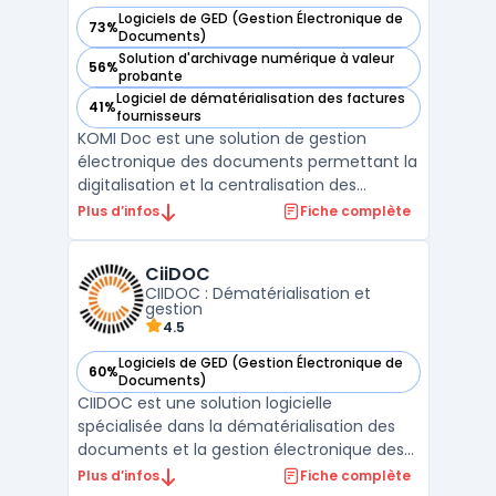
Logiciels de GED (Gestion Électronique de
73%
— voir KOMI Doc dans cette catégorie
Documents)
Solution d'archivage numérique à valeur
56%
— voir KOMI Doc dans cette catégorie
probante
Logiciel de dématérialisation des factures
41%
— voir KOMI Doc dans cette catégorie
fournisseurs
KOMI Doc est une solution de gestion
électronique des documents permettant la
digitalisation et la centralisation des
factures, des documents RH et des flux
Plus d’infos
Fiche complète
administratifs dans un cloud souverain
localisé en France. La plateforme s'adresse
CiiDOC
aux TPE, PME et grandes entreprises
CIIDOC : Dématérialisation et
souhaitant intégrer un d ...
gestion
4.5
Logiciels de GED (Gestion Électronique de
60%
— voir CiiDOC dans cette catégorie
Documents)
CIIDOC est une solution logicielle
spécialisée dans la dématérialisation des
documents et la gestion électronique des
dossiers de fabrication. Développé par
Plus d’infos
Fiche complète