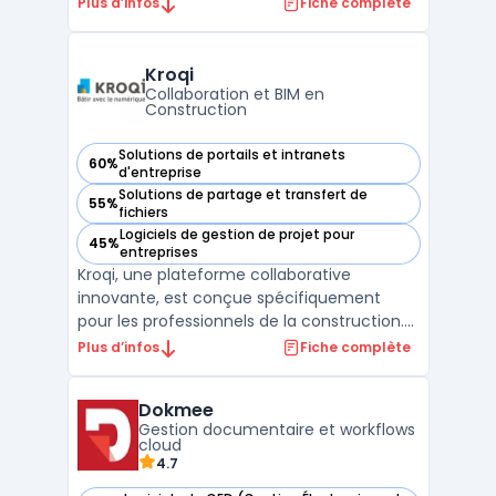
aux besoins des entreprises en matière de
Plus d’infos
Fiche complète
centralisation et d'automatisation des
processus documentaires. Elle permet de
stocker, classer et retrouver facilement les
Kroqi
documents grâce à une int ...
Collaboration et BIM en
Construction
Solutions de portails et intranets
60%
— voir Kroqi dans cette catégorie
d'entreprise
Solutions de partage et transfert de
55%
— voir Kroqi dans cette catégorie
fichiers
Logiciels de gestion de projet pour
45%
— voir Kroqi dans cette catégorie
entreprises
Kroqi, une plateforme collaborative
innovante, est conçue spécifiquement
pour les professionnels de la construction.
Elle intègre un système de gestion de
Plus d’infos
Fiche complète
documents en construction, permettant
un stockage sécurisé et une collaboration
Dokmee
en temps réel. Avec des fonctionnalités
Gestion documentaire et workflows
telles que la planificati ...
cloud
4.7