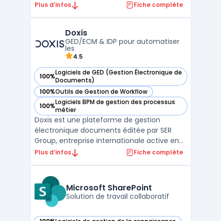
données pour des usages professionnels.
Plus d’infos
Fiche complète
L’éditeur met en avant un hébergement
exclusivement en France, une conformité
Doxis
RGPD, ainsi que des certifications ISO 27001
GED/ECM & IDP pour automatiser
et HDS (selo ...
les
4.5
Logiciels de GED (Gestion Électronique de
100%
— voir Doxis dans cette catégorie
Documents)
100%
Outils de Gestion de Workflow
— voir Doxis dans cette catégorie
Logiciels BPM de gestion des processus
100%
— voir Doxis dans cette catégorie
métier
Doxis est une plateforme de gestion
électronique documents éditée par SER
Group, entreprise internationale active en
DMS / GED et ECM. Positionnée comme
Plus d’infos
Fiche complète
Doxis intelligent content automation, la
solution centralise les contenus, sécurise
les échanges et orchestre les processus
Microsoft SharePoint
documentaires. SER Grou ...
Solution de travail collaboratif