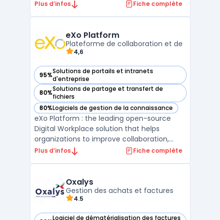
organiser et à gérer leur contenu. Elle
Plus d’infos
Fiche complète
permet de stocker, de partager et de
retrouver des documents, et elle comprend
des fonctionnalités de Gestion Electronique
eXo Platform
de Documents (GED) et de c ...
Plateforme de collaboration et de
4,6
Solutions de portails et intranets
95%
— voir eXo Platform dans cette catégorie
d'entreprise
Solutions de partage et transfert de
80%
— voir eXo Platform dans cette catégorie
fichiers
80%
Logiciels de gestion de la connaissance
— voir eXo Platform dans cette catégorie
eXo Platform : the leading open-source
Digital Workplace solution that helps
organizations to improve collaboration,
knowledge management, and employee
Plus d’infos
Fiche complète
engagement. With eXo Platform,
employees can create, edit, and share
documents, access relevant information,
Oxalys
communicate with each other, and comple
Gestion des achats et factures
4.5
...
Logiciel de dématérialisation des factures