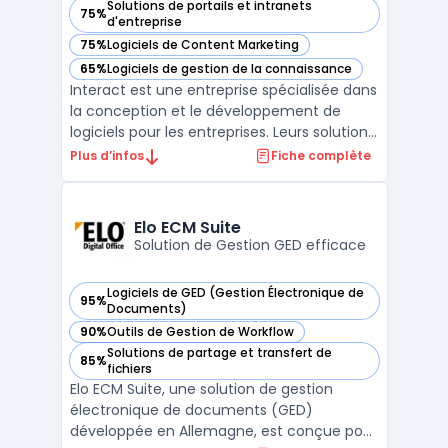
Solutions de portails et intranets
75%
— voir Interact dans cette catégorie
d'entreprise
75%
Logiciels de Content Marketing
— voir Interact dans cette catégorie
65%
Logiciels de gestion de la connaissance
— voir Interact dans cette catégorie
Interact est une entreprise spécialisée dans
la conception et le développement de
logiciels pour les entreprises. Leurs solutions
sont adaptées à tous types d'activités, de
Plus d’infos
Fiche complète
la gestion de projets à la collaboration en
équipe, en passant par la gestion de la
relation client. Interact propose également
Elo ECM Suite
...
Solution de Gestion GED efficace
Logiciels de GED (Gestion Électronique de
95%
— voir Elo ECM Suite dans cette catégorie
Documents)
90%
Outils de Gestion de Workflow
— voir Elo ECM Suite dans cette catégorie
Solutions de partage et transfert de
85%
— voir Elo ECM Suite dans cette catégorie
fichiers
Elo ECM Suite, une solution de gestion
électronique de documents (GED)
développée en Allemagne, est conçue pour