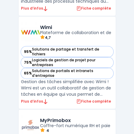
industrielle des processus techniques au
sein des entreprises de pointe. Cette
Plus d’infos
Fiche complète
solution permet de centraliser et d'exploiter
la gestion de données techniques
complexes tout au long du cycle de vie des
Wimi
produits. En unifiant les ...
Plateforme de collaboration et de
4,7
Solutions de partage et transfert de
95%
— voir Wimi dans cette catégorie
fichiers
Logiciels de gestion de projet pour
75%
— voir Wimi dans cette catégorie
entreprises
Solutions de portails et intranets
65%
— voir Wimi dans cette catégorie
d'entreprise
Gestion des tâches simplifiée avec Wimi !
Wimi est un outil collaboratif de gestion de
tâches en équipe qui vous permet de
travailler plus rapidement et plus
Plus d’infos
Fiche complète
efficacement. Avec Wimi, vous pouvez
créer des listes de tâches, attribuer des
tâches à des membres de votre équipe et
MyPrimobox
suivre leur progression ...
Coffre-fort numérique RH et paie
4