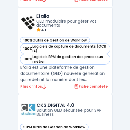
Elle permet aux utilisateurs de travailler à
distance et en temps réel sur des
Efalia
documents, des feuilles de calcul et des
GED modulaire pour gérer vos
présentations. Les ou ...
documents
4.1
100%
Outils de Gestion de Workflow
— voir Efalia dans cette catégorie
Logiciels de capture de documents (OCR
100%
— voir Efalia dans cette catégorie
IA)
Logiciels BPM de gestion des processus
100%
— voir Efalia dans cette catégorie
métier
Efalia est une plateforme de gestion
documentaire (GED) nouvelle génération
qui redéfinit la manière dont les
organisations gèrent leurs documents et
Plus d’infos
Fiche complète
informations critiques.
Fondamentalement, Efalia ne se contente
pas de stocker des documents : c'est
CKS.DIGITAL 4.0
une solution docume ...
Solution GED sécurisée pour SAP
Business
90%
Outils de Gestion de Workflow
— voir CKS.DIGITAL 4.0 dans cette catégorie