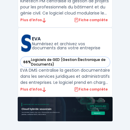
Kinetech PM centralise la gestion de projets
pour les professionnels du bâtiment et du
génie civil. Ce logiciel cloud modularise le
pilotage de chantier, en digitalisant
Plus d’infos
Fiche complète
l’ensemble des flux de documents de
construction, de la communication à la
gestion financière. L'utilisation de gestion
EVA
de projet ...
Numérisez et archivez vos
documents dans votre entreprise
Logiciels de GED (Gestion Électronique de
66%
— voir EVA dans cette catégorie
Documents)
EVA DMS centralise la gestion documentaire
dans les services juridiques et administratifs
des entreprises. Le logiciel prend en charge
la centralisation des documents légaux, des
Plus d’infos
Fiche complète
contrats et des procès-verbaux pour
rendre accessible l’ensemble des dossiers
et faciliter les recherches. Les organisati ...