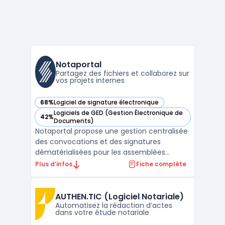
Notaportal
Partagez des fichiers et collaborez sur
vos projets internes
68%
Logiciel de signature électronique
— voir Notaportal dans cette catégorie
Logiciels de GED (Gestion Électronique de
42%
— voir Notaportal dans cette catégorie
Documents)
Notaportal propose une gestion centralisée
des convocations et des signatures
dématérialisées pour les assemblées
générales liées à la copropriété. L’utilisation
Plus d’infos
Fiche complète
de notaportal permet de limiter les
interventions manuelles, de réduire les
erreurs lors du traitement des données et
AUTHEN.TIC (Logiciel Notariale)
de centraliser l’ens ...
Automatisez la rédaction d’actes
dans votre étude notariale