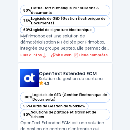
Coffre-fort numérique RH : bulletins &
80%
— voir MyPrimobox dans cette catégorie
documents
Logiciels de GED (Gestion Électronique de
75%
— voir MyPrimobox dans cette catégorie
Documents)
60%
Logiciel de signature électronique
— voir MyPrimobox dans cette catégorie
MyPrimobox est une solution de
dématérialisation RH éditée par Primobox,
intégrée au groupe Septeo. Elle permet de
distribuer les bulletins de paie
Plus d’infos
Site web
Fiche complète
dématérialisés aux salariés via un coffre-
fort numérique certifié NF 461. Chaque
collaborateur accède à ses documents
OpenText Extended ECM
depuis un espace personnel sécuris ...
Solution de gestion de contenu
4.3
Logiciels de GED (Gestion Électronique de
100%
— voir OpenText Extended ECM dans cette catégorie
Documents)
95%
Outils de Gestion de Workflow
— voir OpenText Extended ECM dans cette catégorie
Solutions de partage et transfert de
90%
— voir OpenText Extended ECM dans cette catégorie
fichiers
OpenText Extended ECM est une solution
de gestion de contenu d'entreprise qui