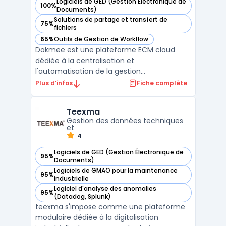
Logiciels de GED (Gestion Électronique de
100%
— voir Dokmee dans cette catégorie
Documents)
Solutions de partage et transfert de
75%
— voir Dokmee dans cette catégorie
fichiers
65%
Outils de Gestion de Workflow
— voir Dokmee dans cette catégorie
Dokmee est une plateforme ECM cloud
dédiée à la centralisation et
l'automatisation de la gestion
documentaire pour les organisations multi-
Plus d’infos
Fiche complète
secteurs. Le logiciel offre des
fonctionnalités complètes de numérisation
Teexma
documents, capture illimitée avec OCR 134
Gestion des données techniques
langues et indexation bas ...
et
4
Logiciels de GED (Gestion Électronique de
95%
— voir Teexma dans cette catégorie
Documents)
Logiciels de GMAO pour la maintenance
95%
— voir Teexma dans cette catégorie
industrielle
Logiciel d'analyse des anomalies
95%
— voir Teexma dans cette catégorie
(Datadog, Splunk)
teexma s'impose comme une plateforme
modulaire dédiée à la digitalisation