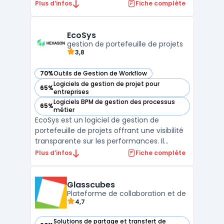
transformer et simplifier les processus
Plus d’infos
Fiche complète
d'entreprise grâce à la dématérialisation.
Cette suite logicielle intuitive et
collaborative facilite la gestion
EcoSys
documentaire, offrant une convergen ...
gestion de portefeuille de projets
3,8
70%
Outils de Gestion de Workflow
— voir EcoSys dans cette catégorie
Logiciels de gestion de projet pour
65%
— voir EcoSys dans cette catégorie
entreprises
Logiciels BPM de gestion des processus
65%
— voir EcoSys dans cette catégorie
métier
EcoSys est un logiciel de gestion de
portefeuille de projets offrant une visibilité
transparente sur les performances. Il
facilite la planification, l'estimation des
Plus d’infos
Fiche complète
coûts, le suivi et l'analyse des données pour
les entreprises de toutes tailles. Grâce à
EcoSys, les organisations peuvent améliorer
Glasscubes
l ...
Plateforme de collaboration et de
4,7
Solutions de partage et transfert de