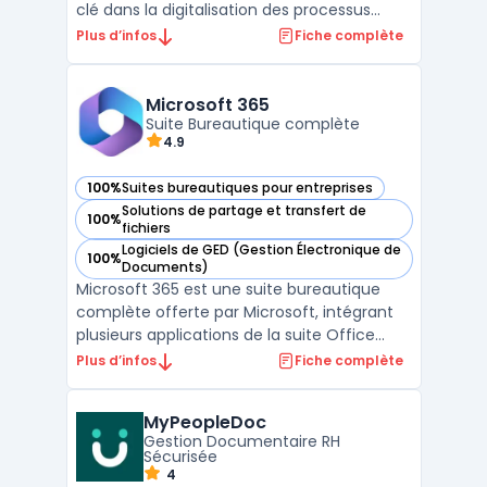
clé dans la digitalisation des processus
d'entreprise. Son archivage sécurisé des
Plus d’infos
Fiche complète
documents constitue une fonctionnalité
essentielle, permettant de stocker de
manière protégée les documents des
Microsoft 365
salariés dans un coffre-fort numér ...
Suite Bureautique complète
4.9
100%
Suites bureautiques pour entreprises
— voir Microsoft 365 dans cette catégorie
Solutions de partage et transfert de
100%
— voir Microsoft 365 dans cette catégorie
fichiers
Logiciels de GED (Gestion Électronique de
100%
— voir Microsoft 365 dans cette catégorie
Documents)
Microsoft 365 est une suite bureautique
complète offerte par Microsoft, intégrant
plusieurs applications de la suite Office
telles que Word, Excel, PowerPoint, et
Plus d’infos
Fiche complète
Outlook. Ces outils, largement reconnus,
favorisent la productivité des entreprises et
MyPeopleDoc
des particuliers.En complément, Microsoft
Gestion Documentaire RH
365 prop ...
Sécurisée
4