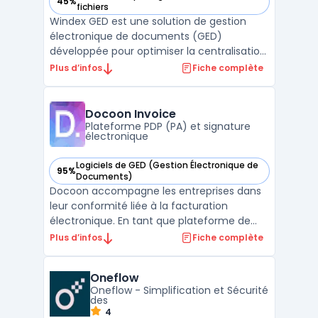
45%
— voir WINDEX GED dans cette catégorie
fichiers
Windex GED est une solution de gestion
électronique de documents (GED)
développée pour optimiser la centralisation
et l’organisation des documents en
Plus d’infos
Fiche complète
entreprise. Ce logiciel permet de stocker,
classer et retrouver efficacement toutes
les informations essentielles grâce à une
Docoon Invoice
interface intuitive et d ...
Plateforme PDP (PA) et signature
électronique
Logiciels de GED (Gestion Électronique de
95%
— voir Docoon Invoice dans cette catégorie
Documents)
Docoon accompagne les entreprises dans
leur conformité liée à la facturation
électronique. En tant que plateforme de
dématérialisation partenaire, cet outil
Plus d’infos
Fiche complète
sécurise la transmission des factures vers
les autorités. Il assure une interopérabilité
Oneflow
fluide avec les tiers pour simplifier les
Oneflow - Simplification et Sécurité
échanges. Ce ...
des
4