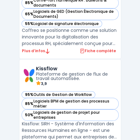
Coffre-fort numérique RH : bulletins &
85%
— voir Coffreo dans cette catégorie
documents
Logiciels de GED (Gestion Électronique de
65%
— voir Coffreo dans cette catégorie
Documents)
55%
Logiciel de signature électronique
— voir Coffreo dans cette catégorie
Coffreo se positionne comme une solution
innovante pour la digitalisation des
processus RH, spécialement conçue pour
les entreprises gérant un personnel
Plus d’infos
Fiche complète
temporaire. Cette plateforme offre une
gestion simplifiée et sécurisée des
Kissflow
documents RH, répondant aux besoins
Plateforme de gestion de flux de
spécifiques des travailleurs intérim ...
travail automatisée.
3,9
95%
Outils de Gestion de Workflow
— voir Kissflow dans cette catégorie
Logiciels BPM de gestion des processus
85%
— voir Kissflow dans cette catégorie
métier
Logiciels de gestion de projet pour
50%
— voir Kissflow dans cette catégorie
entreprises
Kissflow: SIRH - Système d'Information des
Ressources Humaines en ligne - est une
plateforme qui permet aux entreprises de