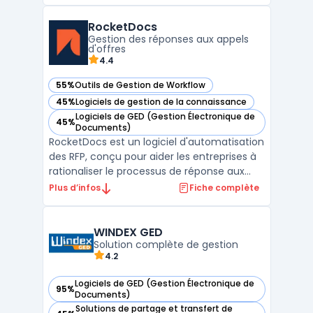
Courbon Software, ce logiciel s’adresse
principalement aux secteurs industriels
RocketDocs
régulés tels que la pharmaceutique, la
Gestion des réponses aux appels
chimie, et l'agroaliment ...
d'offres
4.4
55%
Outils de Gestion de Workflow
— voir RocketDocs dans cette catégorie
45%
Logiciels de gestion de la connaissance
— voir RocketDocs dans cette catégorie
Logiciels de GED (Gestion Électronique de
45%
— voir RocketDocs dans cette catégorie
Documents)
RocketDocs est un logiciel d'automatisation
des RFP, conçu pour aider les entreprises à
rationaliser le processus de réponse aux
appels d'offres en centralisant les données,
Plus d’infos
Fiche complète
en facilitant la collaboration et en
améliorant l'efficacité. Avec des outils
avancés de gestion de contenu et de flux
WINDEX GED
de trav ...
Solution complète de gestion
4.2
Logiciels de GED (Gestion Électronique de
95%
— voir WINDEX GED dans cette catégorie
Documents)
Solutions de partage et transfert de