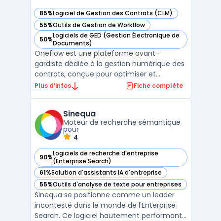
85%
Logiciel de Gestion des Contrats (CLM)
— voir Oneflow dans cette catégorie
55%
Outils de Gestion de Workflow
— voir Oneflow dans cette catégorie
Logiciels de GED (Gestion Électronique de
50%
— voir Oneflow dans cette catégorie
Documents)
Oneflow est une plateforme avant-
gardiste dédiée à la gestion numérique des
contrats, conçue pour optimiser et
sécuriser les processus contractuels des
Plus d’infos
Fiche complète
entreprises. Elle permet de créer des
contrats numériques personnalisables avec
Sinequa
une grande facilité, grâce à des modèles
Moteur de recherche sémantique
interactifs et une édition ...
pour
4
Logiciels de recherche d'entreprise
90%
— voir Sinequa dans cette catégorie
(Enterprise Search)
61%
Solution d'assistants IA d'entreprise
— voir Sinequa dans cette catégorie
55%
Outils d'analyse de texte pour entreprises
— voir Sinequa dans cette catégorie
Sinequa se positionne comme un leader
incontesté dans le monde de l'Enterprise
Search. Ce logiciel hautement performant