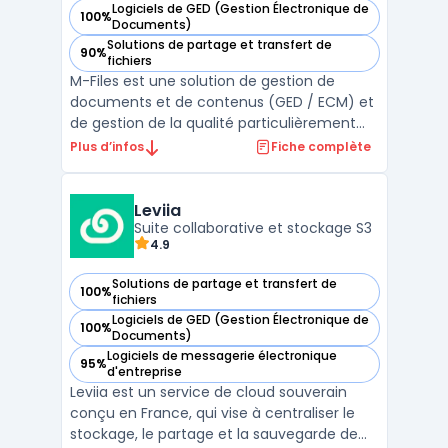
Logiciels de GED (Gestion Électronique de
100%
— voir M-Files dans cette catégorie
Documents)
Solutions de partage et transfert de
90%
— voir M-Files dans cette catégorie
fichiers
M-Files est une solution de gestion de
documents et de contenus (GED / ECM) et
de gestion de la qualité particulièrement
adaptée aux entreprises et utilisateurs qui
Plus d’infos
Fiche complète
ont besoin de gérer efficacement de
grandes quantités d’informations et de
documents.M-Files est suffisamment
Leviia
flexible pour répondre au ...
Suite collaborative et stockage S3
4.9
Solutions de partage et transfert de
100%
— voir Leviia dans cette catégorie
fichiers
Logiciels de GED (Gestion Électronique de
100%
— voir Leviia dans cette catégorie
Documents)
Logiciels de messagerie électronique
95%
— voir Leviia dans cette catégorie
d'entreprise
Leviia est un service de cloud souverain
conçu en France, qui vise à centraliser le
stockage, le partage et la sauvegarde de