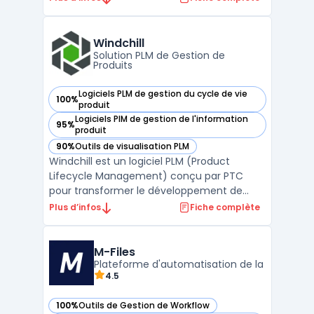
accompagner les organisations dans leur
transformation numérique, la plateforme
offre une suite complète de fonctionnalités
Windchill
permettant de str ...
Solution PLM de Gestion de
Produits
Logiciels PLM de gestion du cycle de vie
100%
— voir Windchill dans cette catégorie
produit
Logiciels PIM de gestion de l'information
95%
— voir Windchill dans cette catégorie
produit
90%
Outils de visualisation PLM
— voir Windchill dans cette catégorie
Windchill est un logiciel PLM (Product
Lifecycle Management) conçu par PTC
pour transformer le développement de
produits. Il permet une collaboration
Plus d’infos
Fiche complète
efficace en entreprise, offrant un accès en
temps réel aux données essentielles. Grâce
à Windchill, les utilisateurs peuvent
M-Files
Plateforme d'automatisation de la
identifier rapidement la ...
4.5
100%
Outils de Gestion de Workflow
— voir M-Files dans cette catégorie