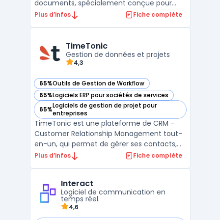
documents, spécialement conçue pour
répondre aux besoins des PME. Cette
Plus d’infos
Fiche complète
plateforme permet de stocker, organiser et
partager efficacement toutes les
informations de l'entreprise, quel que soit
TimeTonic
leur format d'origine. Zee ...
Gestion de données et projets
4,3
65%
Outils de Gestion de Workflow
— voir TimeTonic dans cette catégorie
65%
Logiciels ERP pour sociétés de services
— voir TimeTonic dans cette catégorie
Logiciels de gestion de projet pour
65%
— voir TimeTonic dans cette catégorie
entreprises
TimeTonic est une plateforme de CRM -
Customer Relationship Management tout-
en-un, qui permet de gérer ses contacts,
projets, tâches et temps de manière
Plus d’infos
Fiche complète
intuitive et efficace. Grâce à une
organisation flexible en tables, les
Interact
utilisateurs peuvent facilement accéder à
Logiciel de communication en
toutes leurs informations et inte ...
temps réel.
4,6