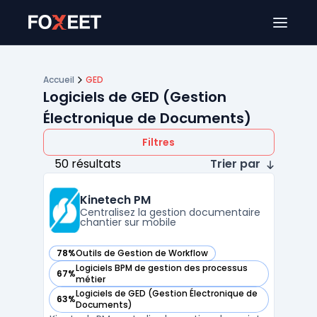
Ouver
Accueil
GED
Logiciels de GED (Gestion
Électronique de Documents)
Filtres
50 résultats
Trier par
Kinetech PM
Centralisez la gestion documentaire
chantier sur mobile
78%
Outils de Gestion de Workflow
— voir Kinetech PM dans cette catégorie
Logiciels BPM de gestion des processus
67%
— voir Kinetech PM dans cette catégorie
métier
Logiciels de GED (Gestion Électronique de
63%
— voir Kinetech PM dans cette catégorie
Documents)