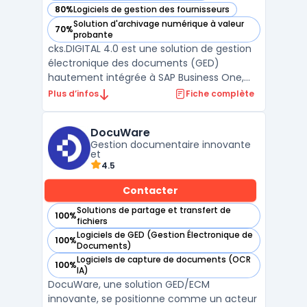
80%
Logiciels de gestion des fournisseurs
— voir CKS.DIGITAL 4.0 dans cette catégorie
Solution d'archivage numérique à valeur
70%
— voir CKS.DIGITAL 4.0 dans cette catégorie
probante
cks.DIGITAL 4.0 est une solution de gestion
électronique des documents (GED)
hautement intégrée à SAP Business One,
conçue pour automatiser et optimiser la
Plus d’infos
Fiche complète
gestion des documents et des processus
d'affaires. Ce système avancé permet aux
DocuWare
entreprises de numériser, traiter, archiver et
Gestion documentaire innovante
gérer efficacemen ...
et
4.5
Contacter
Solutions de partage et transfert de
100%
— voir DocuWare dans cette catégorie
fichiers
Logiciels de GED (Gestion Électronique de
100%
— voir DocuWare dans cette catégorie
Documents)
Logiciels de capture de documents (OCR
100%
— voir DocuWare dans cette catégorie
IA)
DocuWare, une solution GED/ECM
innovante, se positionne comme un acteur