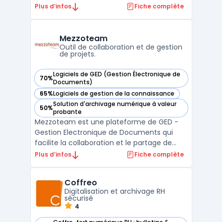
facilite une analyse précise et approfondie
Plus d’infos
Fiche complète
des données d'entreprise, permettant aux
utilisateurs d'extraire des informations
cruciales en un temps record. La première
Mezzoteam
partie de la ...
Outil de collaboration et de gestion
de projets.
Logiciels de GED (Gestion Électronique de
70%
— voir Mezzoteam dans cette catégorie
Documents)
65%
Logiciels de gestion de la connaissance
— voir Mezzoteam dans cette catégorie
Solution d'archivage numérique à valeur
50%
— voir Mezzoteam dans cette catégorie
probante
Mezzoteam est une plateforme de GED -
Gestion Electronique de Documents qui
facilite la collaboration et le partage de
fichiers au sein des entreprises. Elle permet
Plus d’infos
Fiche complète
à ses utilisateurs de stocker, organiser et
accéder à leurs documents en temps réel.
Coffreo
La solution offre également des
Digitalisation et archivage RH
fonctionnalités te ...
sécurisé
4