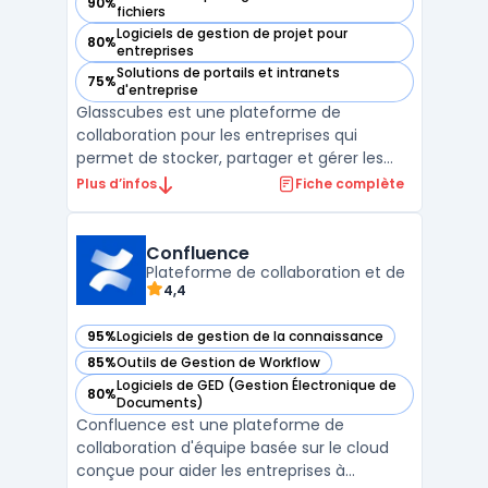
90%
— voir Glasscubes dans cette catégorie
fichiers
Logiciels de gestion de projet pour
80%
— voir Glasscubes dans cette catégorie
entreprises
Solutions de portails et intranets
75%
— voir Glasscubes dans cette catégorie
d'entreprise
Glasscubes est une plateforme de
collaboration pour les entreprises qui
permet de stocker, partager et gérer les
documents en toute sécurité. Elle propose
Plus d’infos
Fiche complète
des fonctionnalités de GED - Gestion
Electronique de Documents, de gestion de
projets, de tâches et de calendriers
Confluence
partagés pour faciliter la com ...
Plateforme de collaboration et de
4,4
95%
Logiciels de gestion de la connaissance
— voir Confluence dans cette catégorie
85%
Outils de Gestion de Workflow
— voir Confluence dans cette catégorie
Logiciels de GED (Gestion Électronique de
80%
— voir Confluence dans cette catégorie
Documents)
Confluence est une plateforme de
collaboration d'équipe basée sur le cloud
conçue pour aider les entreprises à