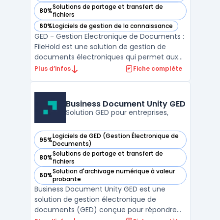
Solutions de partage et transfert de
80%
— voir FileHold dans cette catégorie
fichiers
60%
Logiciels de gestion de la connaissance
— voir FileHold dans cette catégorie
GED - Gestion Electronique de Documents :
FileHold est une solution de gestion de
documents électroniques qui permet aux
entreprises de stocker, organiser et gérer
Plus d’infos
Fiche complète
leurs documents numériques de manière
efficace. Avec FileHold, les entreprises
peuvent facilement numériser leurs
Business Document Unity GED
documents papier exist ...
Solution GED pour entreprises,
Logiciels de GED (Gestion Électronique de
95%
— voir Business Document Unity GED dans cette catégorie
Documents)
Solutions de partage et transfert de
80%
— voir Business Document Unity GED dans cette catégorie
fichiers
Solution d'archivage numérique à valeur
60%
— voir Business Document Unity GED dans cette catégorie
probante
Business Document Unity GED est une
solution de gestion électronique de
documents (GED) conçue pour répondre