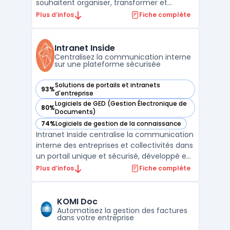
souhaitent organiser, transformer et
diffuser rapidement leurs contenus à
Plus d’infos
Fiche complète
travers différents services. Dans un
contexte où la multiplication des médias,
des plateformes et des intervenants
Intranet Inside
complexifie la gestion des actifs ...
Centralisez la communication interne
sur une plateforme sécurisée
Solutions de portails et intranets
93%
— voir Intranet Inside dans cette catégorie
d'entreprise
Logiciels de GED (Gestion Électronique de
80%
— voir Intranet Inside dans cette catégorie
Documents)
74%
Logiciels de gestion de la connaissance
— voir Intranet Inside dans cette catégorie
Intranet Inside centralise la communication
interne des entreprises et collectivités dans
un portail unique et sécurisé, développé en
France. Adapté aux exigences des
Plus d’infos
Fiche complète
organisations cherchant à simplifier la
gestion des échanges tout en maîtrisant la
confidentialité des données, il s’adresse aux
KOMI Doc
stru ...
Automatisez la gestion des factures
dans votre entreprise