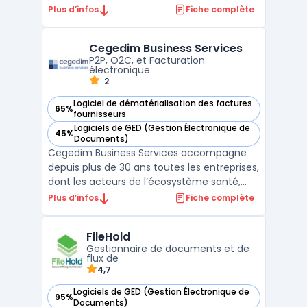
gérer efficacement les processus de
Plus d’infos
Fiche complète
recrutement, les demandes de congés, la
gestion des performances et bien plus
Cegedim Business Services
encore. Avec Kissflow, les processus sont
P2P, O2C, et Facturation
automatisés, ce qui p ...
électronique
2
Logiciel de dématérialisation des factures
65%
— voir Cegedim Business Services dans cette catégorie
fournisseurs
Logiciels de GED (Gestion Électronique de
45%
— voir Cegedim Business Services dans cette catégorie
Documents)
Cegedim Business Services accompagne
depuis plus de 30 ans toutes les entreprises,
dont les acteurs de l’écosystème santé,
dans leurs enjeux grâce à des solutions
Plus d’infos
Fiche complète
digitales d'optimisation des processus de
facturation, achats, ventes, paie et
FileHold
performance RH. Avec plus de 2 000
Gestionnaire de documents et de
collaborateurs engagés, ...
flux de
4,7
Logiciels de GED (Gestion Électronique de
95%
— voir FileHold dans cette catégorie
Documents)