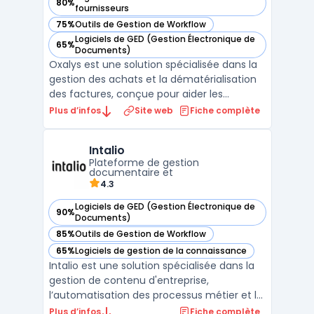
80%
— voir Oxalys dans cette catégorie
fournisseurs
75%
Outils de Gestion de Workflow
— voir Oxalys dans cette catégorie
Logiciels de GED (Gestion Électronique de
65%
— voir Oxalys dans cette catégorie
Documents)
Oxalys est une solution spécialisée dans la
gestion des achats et la dématérialisation
des factures, conçue pour aider les
entreprises à optimiser leurs processus
Plus d’infos
Site web
Fiche complète
d’approvisionnement et de gestion des
fournisseurs. Cette plateforme offre des
Intalio
outils performants pour automatiser et
Plateforme de gestion
centraliser les ach ...
documentaire et
4.3
Logiciels de GED (Gestion Électronique de
90%
— voir Intalio dans cette catégorie
Documents)
85%
Outils de Gestion de Workflow
— voir Intalio dans cette catégorie
65%
Logiciels de gestion de la connaissance
— voir Intalio dans cette catégorie
Intalio est une solution spécialisée dans la
gestion de contenu d'entreprise,
l’automatisation des processus métier et la
gouvernance des données. Conçue pour
Plus d’infos
Fiche complète