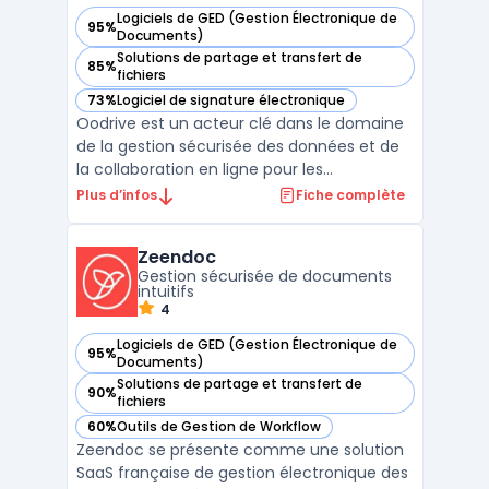
Logiciels de GED (Gestion Électronique de
95%
— voir Oodrive dans cette catégorie
Documents)
Solutions de partage et transfert de
85%
— voir Oodrive dans cette catégorie
fichiers
73%
Logiciel de signature électronique
— voir Oodrive dans cette catégorie
Oodrive est un acteur clé dans le domaine
de la gestion sécurisée des données et de
la collaboration en ligne pour les
entreprises. Avec ses solutions certifiées et
Plus d’infos
Fiche complète
conformes aux normes européennes,
Oodrive se positionne comme un
Zeendoc
partenaire privilégié pour les organisations
Gestion sécurisée de documents
cherchant à sécuriser leu ...
intuitifs
4
Logiciels de GED (Gestion Électronique de
95%
— voir Zeendoc dans cette catégorie
Documents)
Solutions de partage et transfert de
90%
— voir Zeendoc dans cette catégorie
fichiers
60%
Outils de Gestion de Workflow
— voir Zeendoc dans cette catégorie
Zeendoc se présente comme une solution
SaaS française de gestion électronique des