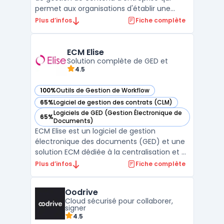
permet aux organisations d'établir une
gouvernance efficace des informations
Plus d’infos
Fiche complète
tout en les intégrant aux processus métiers
existants. Cette plateforme offre une
intégration transparente avec les
ECM Elise
applications ERP et CRM, faci ...
Solution complète de GED et
4.5
100%
Outils de Gestion de Workflow
— voir ECM Elise dans cette catégorie
65%
Logiciel de gestion des contrats (CLM)
— voir ECM Elise dans cette catégorie
Logiciels de GED (Gestion Électronique de
65%
— voir ECM Elise dans cette catégorie
Documents)
ECM Elise est un logiciel de gestion
électronique des documents (GED) et une
solution ECM dédiée à la centralisation et à
l’automatisation des processus
Plus d’infos
Fiche complète
documentaires en entreprise. Il
accompagne les organisations dans la
Oodrive
gestion complète des documents, depuis
Cloud sécurisé pour collaborer,
leur création, leur validation, jusqu’à ...
signer
4.5